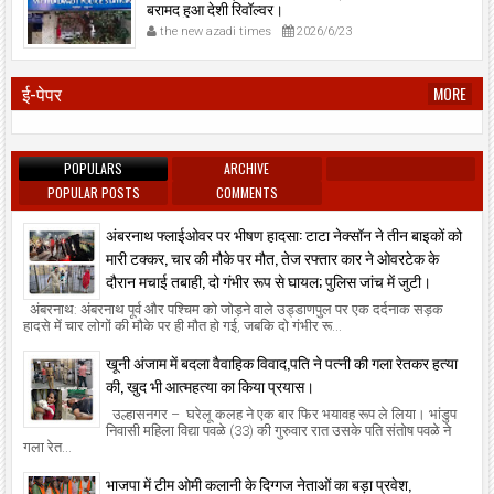
बरामद हुआ देशी रिवॉल्वर।
the new azadi times
2026/6/23
ई-पेपर
MORE
POPULARS
ARCHIVE
POPULAR POSTS
COMMENTS
अंबरनाथ फ्लाईओवर पर भीषण हादसा: टाटा नेक्सॉन ने तीन बाइकों को
मारी टक्कर, चार की मौके पर मौत, तेज रफ्तार कार ने ओवरटेक के
दौरान मचाई तबाही, दो गंभीर रूप से घायल; पुलिस जांच में जुटी।
अंबरनाथ: अंबरनाथ पूर्व और पश्चिम को जोड़ने वाले उड्डाणपुल पर एक दर्दनाक सड़क
हादसे में चार लोगों की मौके पर ही मौत हो गई, जबकि दो गंभीर रू...
खूनी अंजाम में बदला वैवाहिक विवाद,पति ने पत्नी की गला रेतकर हत्या
की, खुद भी आत्महत्या का किया प्रयास।
उल्हासनगर – घरेलू कलह ने एक बार फिर भयावह रूप ले लिया। भांडुप
निवासी महिला विद्या पवळे (33) की गुरुवार रात उसके पति संतोष पवळे ने
गला रेत...
भाजपा में टीम ओमी कलानी के दिग्गज नेताओं का बड़ा प्रवेश,