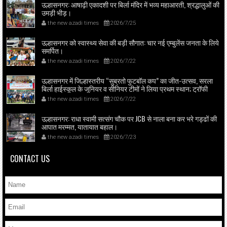
उल्हासनगर: आषाढ़ी एकादशी पर बिर्ला मंदिर में भव्य महाआरती, श्रद्धालुओं की
उमड़ी भीड़।
the new azadi times
2026/7/25
उल्हासनगर को स्वास्थ्य सेवा की बड़ी सौगात: चार नई एम्बुलेंस जनता के लिये
समर्पित।
the new azadi times
2026/7/22
उल्हासनगर में जिल्हास्तरीय “सुब्रतो फुटबॉल कप” का जीत-उत्सव, सरला
बिर्ला हाईस्कूल के जूनियर व सीनियर टीमों ने लिया प्रथम स्थान; ट्रॉफी
मनिषा आव्हाळे व पदाधिकारियों ने प्रदान की।
the new azadi times
2026/7/22
उल्हासनगर: राधा स्वामी सत्संग चौक पर JCB से नाला बना कर भरे गड्ढों की
आपात मरम्मत, यातायात बहाल।
the new azadi times
2026/7/23
CONTACT US