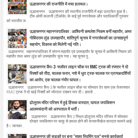
उल्हासनगर की राजनीति में मचा हलचल।
उल्हासनगर : उल्हासनगर की स्थानीय राजनीति में बड़ा उलटफेर हुआ है।
टीम ओमी कलानी (टीओके) के कई पूर्व नगरसेवक और पदाधिकारी गुरुवार
को भारतीय ज...
उल्हासनगर महानगरपालिका : आश्विनी कमलेश निकम बनीं महापौर, अमर
गोबिंदराम लुंड उपमहापौर, शांतिपूर्ण चुनाव में नगरसेवकों का उत्साहपूर्ण
सहयोग, विकास को मिलेगी नई गति।
उल्हासनगर: महानगरपालिका में संपन्न महापौर एवं उपमहापौर के चुनाव में आश्विनी निकम को
महापौर तथा अमर लुंड को उपमहापौर चुना गया। यह चुनाव पू...
उल्हासनगर कैंप-3: फ्लॉवर लाइन चौक पर RMC ट्रक की रफ्तार ने दो
रिक्शों को रौंदा, चालक फरार, नशे में धुत ट्रक चालक पर प्रत्यक्षदर्शियों
का आरोप, एक चालक गंभीर घायल।
उल्हासनगर : उल्हासनगर कैंप-3 के फ्लॉवर लाइन चौक पर सोमवार देर शाम एक तेजरफ्तार
RMC ट्रक ने दो खड़े रिक्शों को जोरदार टक्कर मार दी। हादसे ...
ढोलूराम मंदिर परिसर में हुई हिंसक वारदात, घायल जयकिशन
आलमचंदानी को अस्पताल में भर्ती।
उल्हासनगर : उल्हासनगर कैंप 2 स्थित ढोलूराम मंदिर परिसर में सोमवार
दोपहर जयकिशन पर चाकू से हमला होने की सनसनीखेज वारदात सामने आई
है। जानका...
उल्हासनगर की सड़कों पर बना “मुफ़्त स्विमिंग पूल” मनसे कार्यकर्ता