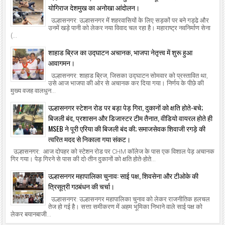
योगिराज देशमुख का अनोखा आंदोलन।
उल्हासनगर: उल्हासनगर में शहरवासियों के लिए सड़कों पर बने गड्ढे और
उनमें खड़े पानी को लेकर नया विवाद चल रहा है। महाराष्ट्र नवनिर्माण सेना
(...
शाहाड ब्रिज का उद्घाटन अचानक, भाजपा नेतृत्त्व में शुरू हुआ
आवागमन।
उल्हासनगर: शाहाड ब्रिज, जिसका उद्घाटन सोमवार को प्रस्तावित था,
उसे आज भाजपा की ओर से अचानक कर दिया गया। निर्णय के पीछे की
मुख्य वजह वालधुन...
उल्हासनगर स्टेशन रोड पर बड़ा पेड़ गिरा, दुकानों को क्षति होते-बचे;
बिजली बंद, प्रशासन और डिजास्टर टीम तैनात, वीडियो वायरल होते ही
MSEB ने पूरी एरिया की बिजली बंद की; समाजसेवक शिवाजी रगड़े की
त्वरित मदद से निकाला गया संकट।
उल्हासनगर: आज दोपहर को स्टेशन रोड पर CHM कॉलेज के पास एक विशाल पेड़ अचानक
गिर गया। पेड़ गिरने से पास की दो-तीन दुकानों को क्षति होते-होते...
उल्हासनगर महापालिका चुनाव: साई पक्ष, शिवसेना और टीओके की
त्रिसूत्री गठबंधन की चर्चा।
उल्हासनगर: उल्हासनगर महापालिका चुनाव को लेकर राजनीतिक हलचल
तेज हो गई है। सत्ता समीकरण में अहम भूमिका निभाने वाले साई पक्ष को
लेकर बयानबाजी...