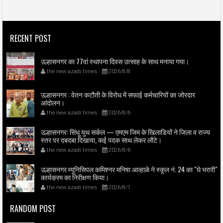
RECENT POST
उल्हासनगर का 77वां स्थापना दिवस उत्साह के साथ मनाया गया।
the new azadi times
2026/8/8
उल्हासनगर : वेतन कटौती के विरोध में सफाई कर्मचारियों का जोरदार
आंदोलन।
the new azadi times
2026/8/6
उल्हासनगर: सिंधू युथ सर्कल — एमएम जिम के खिलाडियों ने जिला व राज्य
स्तर पर दबदबा दिखाया, कई पदक साथ लेकर लौटे।
the new azadi times
2026/8/6
उल्हासनगर म्यूनिसिपल कमिश्नर मनिषा आव्हाळे ने स्कूल नं. 24 का "घे भरारी"
कार्यक्रम का निरीक्षण किया।
the new azadi times
2026/8/1
RANDOM POST