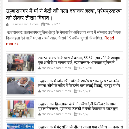
उल्हासनगर में मां ने बेटी की गला दबाकर हत्या, प्रेमप्रकरण
को लेकर तीखा विवाद।
the new azadi times
2026/7/27
उल्हासनगर: उल्हासनगर पुलिस क्षेत्र के भैयासाहेब आंबेडकर नगर में सोमवार तड़के एक
दिल दहला देने वाली घटना सामने आई, जिसमें 19 वर्षीय युवती की कथित...
Read
more »
अमरडाय कंपनी के पास से बरामद 86.32 ग्राम सोने के आभूषण,
एक आरोपी पर मामला दर्ज, उल्हासनगर-भायखळा पुलिस ने
घरफोड़ियों के संबंध में एक आरोपी से महत्वपूर्ण पूछताछ के बाद
the new azadi times
2026/7/20
आरोपी के साथी के ठिकाने से 10,90,261 रुपये मूल्य के सोने के
आभूषण बरामद किए।
उल्हासनगर में जीन्स पैंट चोरी के आरोप पर मजदूर पर जानलेवा
हमला, चोरी के संदेह में किडनैप कर कराई पिटाई, मजदूर गंभीर
रूप से जख्मी।
the new azadi times
2026/7/11
उल्हासनगर: हिललाईन डीबी ने अवैध देसी रिवॉल्वर के साथ
युवक गिरफ्तार, प्रेमनगर टेकडी से देसी रिवॉल्वर व काडतूस
जप्त, इलीगल हथियार साथ पकड़ा गया युवक एक दिन की
the new azadi times
2026/7/3
पोलीस कोठडी में।
उल्हासनगर में पेट्रोलिंग के दौरान पकड़ा गया संदिग्ध — कमर से