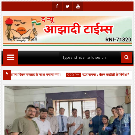
Faceb
Twitte
Youtu
Ook
R
Be
ं स्थापना दिवस उत्साह के साथ मनाया गया।
उल्हासनगर : वेतन कटौती के विरोध में सफाई क
9:20 PM
कादशी पर बिर्ला मंदिर में भव्य महाआरती, श्रद्धालुओं की उमड़ी भीड़।
06
Aug
2026