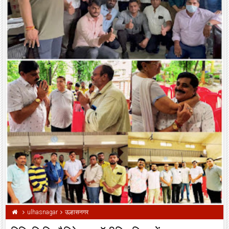
ulhasnagar
उल्हासनगर