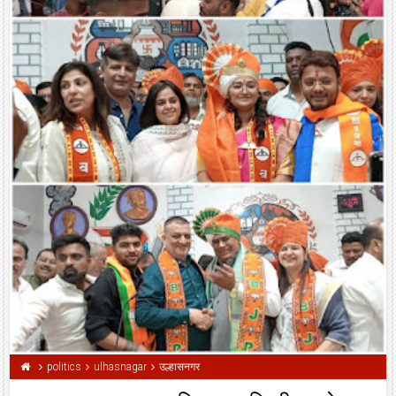
politics
ulhasnagar
उल्हासनगर