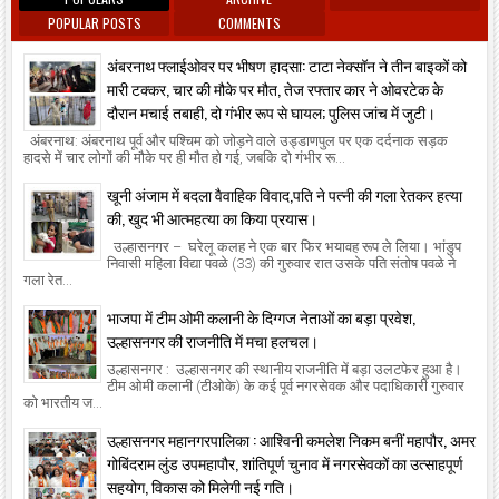
POPULAR POSTS
COMMENTS
अंबरनाथ फ्लाईओवर पर भीषण हादसा: टाटा नेक्सॉन ने तीन बाइकों को
मारी टक्कर, चार की मौके पर मौत, तेज रफ्तार कार ने ओवरटेक के
दौरान मचाई तबाही, दो गंभीर रूप से घायल; पुलिस जांच में जुटी।
अंबरनाथ: अंबरनाथ पूर्व और पश्चिम को जोड़ने वाले उड्डाणपुल पर एक दर्दनाक सड़क
हादसे में चार लोगों की मौके पर ही मौत हो गई, जबकि दो गंभीर रू...
खूनी अंजाम में बदला वैवाहिक विवाद,पति ने पत्नी की गला रेतकर हत्या
की, खुद भी आत्महत्या का किया प्रयास।
उल्हासनगर – घरेलू कलह ने एक बार फिर भयावह रूप ले लिया। भांडुप
निवासी महिला विद्या पवळे (33) की गुरुवार रात उसके पति संतोष पवळे ने
गला रेत...
भाजपा में टीम ओमी कलानी के दिग्गज नेताओं का बड़ा प्रवेश,
उल्हासनगर की राजनीति में मचा हलचल।
उल्हासनगर : उल्हासनगर की स्थानीय राजनीति में बड़ा उलटफेर हुआ है।
टीम ओमी कलानी (टीओके) के कई पूर्व नगरसेवक और पदाधिकारी गुरुवार
को भारतीय ज...
उल्हासनगर महानगरपालिका : आश्विनी कमलेश निकम बनीं महापौर, अमर
गोबिंदराम लुंड उपमहापौर, शांतिपूर्ण चुनाव में नगरसेवकों का उत्साहपूर्ण
सहयोग, विकास को मिलेगी नई गति।