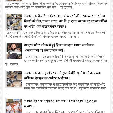
उल्हासनगर: महानगरपालिका में संपन्न महापौर एवं उपमहापौर के चुनाव में आश्विनी निकम को
महापौर तथा अमर लुंड को उपमहापौर चुना गया। यह चुनाव पू...
उल्हासनगर कैंप-3: फ्लॉवर लाइन चौक पर RMC ट्रक की रफ्तार ने दो
रिक्शों को रौंदा, चालक फरार, नशे में धुत ट्रक चालक पर प्रत्यक्षदर्शियों
का आरोप, एक चालक गंभीर घायल।
उल्हासनगर : उल्हासनगर कैंप-3 के फ्लॉवर लाइन चौक पर सोमवार देर शाम एक तेजरफ्तार
RMC ट्रक ने दो खड़े रिक्शों को जोरदार टक्कर मार दी। हादसे ...
ढोलूराम मंदिर परिसर में हुई हिंसक वारदात, घायल जयकिशन
आलमचंदानी को अस्पताल में भर्ती।
उल्हासनगर : उल्हासनगर कैंप 2 स्थित ढोलूराम मंदिर परिसर में सोमवार
दोपहर जयकिशन पर चाकू से हमला होने की सनसनीखेज वारदात सामने आई
है। जानका...
उल्हासनगर की सड़कों पर बना “मुफ़्त स्विमिंग पूल” मनसे कार्यकर्ता
योगिराज देशमुख का अनोखा आंदोलन।
उल्हासनगर: उल्हासनगर में शहरवासियों के लिए सड़कों पर बने गड्ढे और
उनमें खड़े पानी को लेकर नया विवाद चल रहा है। महाराष्ट्र नवनिर्माण सेना
(...
शाहाड ब्रिज का उद्घाटन अचानक, भाजपा नेतृत्त्व में शुरू हुआ
आवागमन।
उल्हासनगर: शाहाड ब्रिज, जिसका उद्घाटन सोमवार को प्रस्तावित था,