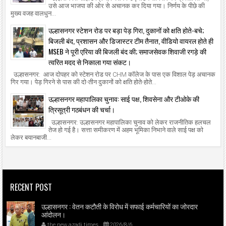
उसे आज भाजपा की ओर से अचानक कर दिया गया। निर्णय के पीछे की
मुख्य वजह वालधुन...
उल्हासनगर स्टेशन रोड पर बड़ा पेड़ गिरा, दुकानों को क्षति होते-बचे;
बिजली बंद, प्रशासन और डिजास्टर टीम तैनात, वीडियो वायरल होते ही
MSEB ने पूरी एरिया की बिजली बंद की; समाजसेवक शिवाजी रगड़े की
त्वरित मदद से निकाला गया संकट।
उल्हासनगर: आज दोपहर को स्टेशन रोड पर CHM कॉलेज के पास एक विशाल पेड़ अचानक
गिर गया। पेड़ गिरने से पास की दो-तीन दुकानों को क्षति होते-होते...
उल्हासनगर महापालिका चुनाव: साई पक्ष, शिवसेना और टीओके की
त्रिसूत्री गठबंधन की चर्चा।
उल्हासनगर: उल्हासनगर महापालिका चुनाव को लेकर राजनीतिक हलचल
तेज हो गई है। सत्ता समीकरण में अहम भूमिका निभाने वाले साई पक्ष को
लेकर बयानबाजी...
RECENT POST
उल्हासनगर : वेतन कटौती के विरोध में सफाई कर्मचारियों का जोरदार
आंदोलन।
the new azadi times
2026/8/6