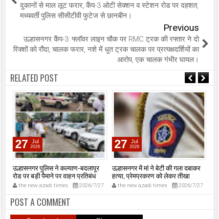
दुकानों से माल लूट फरार, कैंप-3 ओटी सेक्शन व स्टेशन रोड पर दहशत,
मध्यवर्ती पुलिस सीसीटीवी फुटेज से छानबीन।
Previous
उल्हासनगर कैंप-3: फ्लॉवर लाइन चौक पर RMC ट्रक की रफ्तार ने दो
रिक्शों को रौंदा, चालक फरार, नशे में धुत ट्रक चालक पर प्रत्यक्षदर्शियों का
आरोप, एक चालक गंभीर घायल।
RELATED POST
27
27
Jul
Jul
2026
2026
ा
उल्हासनगर पुलिस ने कल्याण-बदलापूर
उल्हासनगर में मां ने बेटी की गला दबाकर
एसए
रोड पर बड़ी पैमाने पर वाहन प्रतिबंध
हत्या, प्रेमप्रकरण को लेकर तीखा
‘न
अभियान चलाया।
विवाद।
मुं
6
the new azadi times
2026/7/27
the new azadi times
2026/7/27
t
मुख
मु
POST A COMMENT
शप
उल्