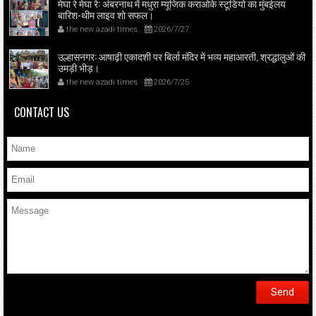
मेघा रे मेघा रे: अंबरनाथ में मधुरा म्यूजिक कराओके स्टूडियो का मुंबईलय
बारिश-थीम लाइव शो सफल।
the new azadi times
2026/7/27
उल्हासनगर: आषाढ़ी एकादशी पर बिर्ला मंदिर में भव्य महाआरती, श्रद्धालुओं की
उमड़ी भीड़।
the new azadi times
2026/7/25
CONTACT US