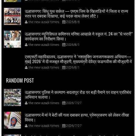
उल्हासनगर: सिंधू युथ सर्कल — एमएम जिम के खिलाडियों ने जिला व राज्य
स्तर पर दबदबा दिखाया, कई पदक साथ लेकर लौटे।
the new azadi times
2026/8/6
उल्हासनगर म्यूनिसिपल कमिश्नर मनिषा आव्हाळे ने स्कूल नं. 24 का "घे भरारी"
कार्यक्रम का निरीक्षण किया।
the new azadi times
2026/8/1
एसएसटी महाविद्यालय, उल्हासनगर ने ‘नशामुक्ति जनजागरूकता अभियान—
मुंबई 2026’ में दी मजबूत मौजूदगी, मुख्यमंत्री देवेंद्र फडणवीस की मौजूदगी में
मुंबई के एनएससीआई डोम में आयोजित शपथ ग्रहण समारोह का लाइव
the new azadi times
2026/8/1
प्रसारण उल्हासनगर में भी दिखाया गया; छात्रों ने प्रत्यक्ष व ऑनलाइन
हिस्सेदारी कर समाज में नशामुक्ति का संदेश फैलाया।
RANDOM POST
उल्हासनगर पुलिस ने कल्याण-बदलापूर रोड पर बड़ी पैमाने पर वाहन प्रतिबंध
अभियान चलाया।
the new azadi times
2026/7/27
उल्हासनगर में मां ने बेटी की गला दबाकर हत्या, प्रेमप्रकरण को लेकर तीखा
विवाद।
the new azadi times
2026/7/27