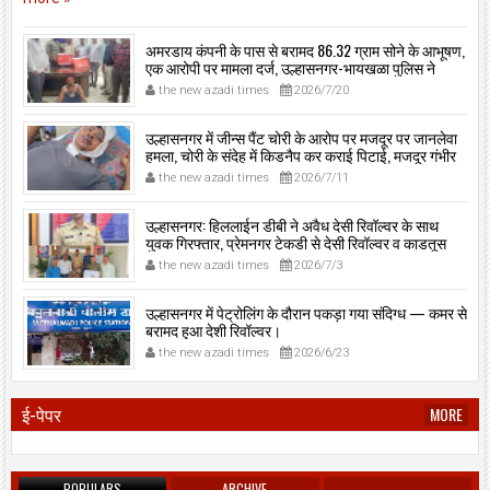
अमरडाय कंपनी के पास से बरामद 86.32 ग्राम सोने के आभूषण,
एक आरोपी पर मामला दर्ज, उल्हासनगर-भायखळा पुलिस ने
घरफोड़ियों के संबंध में एक आरोपी से महत्वपूर्ण पूछताछ के बाद
the new azadi times
2026/7/20
आरोपी के साथी के ठिकाने से 10,90,261 रुपये मूल्य के सोने के
आभूषण बरामद किए।
उल्हासनगर में जीन्स पैंट चोरी के आरोप पर मजदूर पर जानलेवा
हमला, चोरी के संदेह में किडनैप कर कराई पिटाई, मजदूर गंभीर
रूप से जख्मी।
the new azadi times
2026/7/11
उल्हासनगर: हिललाईन डीबी ने अवैध देसी रिवॉल्वर के साथ
युवक गिरफ्तार, प्रेमनगर टेकडी से देसी रिवॉल्वर व काडतूस
जप्त, इलीगल हथियार साथ पकड़ा गया युवक एक दिन की
the new azadi times
2026/7/3
पोलीस कोठडी में।
उल्हासनगर में पेट्रोलिंग के दौरान पकड़ा गया संदिग्ध — कमर से
बरामद हुआ देशी रिवॉल्वर।
the new azadi times
2026/6/23
ई-पेपर
MORE
POPULARS
ARCHIVE