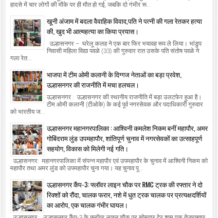
हादसे में चार लोगों की मौके पर ही मौत हो गई, जबकि दो गंभीर रू...
खूनी अंजाम में बदला वैवाहिक विवाद,पति ने पत्नी की गला रेतकर हत्या
की, खुद भी आत्महत्या का किया प्रयास।
उल्हासनगर – घरेलू कलह ने एक बार फिर भयावह रूप ले लिया। भांडुप
निवासी महिला विद्या पवळे (33) की गुरुवार रात उसके पति संतोष पवळे ने
गला रेत...
भाजपा में टीम ओमी कलानी के दिग्गज नेताओं का बड़ा प्रवेश,
उल्हासनगर की राजनीति में मचा हलचल।
उल्हासनगर : उल्हासनगर की स्थानीय राजनीति में बड़ा उलटफेर हुआ है।
टीम ओमी कलानी (टीओके) के कई पूर्व नगरसेवक और पदाधिकारी गुरुवार
को भारतीय ज...
उल्हासनगर महानगरपालिका : आश्विनी कमलेश निकम बनीं महापौर, अमर
गोबिंदराम लुंड उपमहापौर, शांतिपूर्ण चुनाव में नगरसेवकों का उत्साहपूर्ण
सहयोग, विकास को मिलेगी नई गति।
उल्हासनगर: महानगरपालिका में संपन्न महापौर एवं उपमहापौर के चुनाव में आश्विनी निकम को
महापौर तथा अमर लुंड को उपमहापौर चुना गया। यह चुनाव पू...
उल्हासनगर कैंप-3: फ्लॉवर लाइन चौक पर RMC ट्रक की रफ्तार ने दो
रिक्शों को रौंदा, चालक फरार, नशे में धुत ट्रक चालक पर प्रत्यक्षदर्शियों
का आरोप, एक चालक गंभीर घायल।
उल्हासनगर : उल्हासनगर कैंप-3 के फ्लॉवर लाइन चौक पर सोमवार देर शाम एक तेजरफ्तार