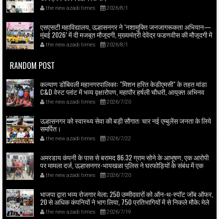
the new azadi times
2026/8/1
एसएसटी महाविद्यालय, उल्हासनगर ने ‘नशामुक्ति जनजागरूकता अभियान—
मुंबई 2026’ में दी मजबूत मौजूदगी, मुख्यमंत्री देवेंद्र फडणवीस की मौजूदगी में
मुंबई के एनएससीआई डोम में आयोजित शपथ ग्रहण समारोह का लाइव
the new azadi times
2026/8/1
प्रसारण उल्हासनगर में भी दिखाया गया; छात्रों ने प्रत्यक्ष व ऑनलाइन
हिस्सेदारी कर समाज में नशामुक्ति का संदेश फैलाया।
RANDOM POST
कल्याण डोंबिवली महानगरपालिकाः "मिशन हरित केडीएमसी" के तहत मांडा
C&D वेस्ट प्लांट में भव्य वृक्षारोपण, महापौर हर्षली चौधरी, आयुक्त अभिनव
गोयल व स्थानीय पार्षदों की मौजूदगी में स्कूल बच्चों ने भी उत्साहपूर्वक लिया
the new azadi times
2026/7/20
भाग।
उल्हासनगर को स्वास्थ्य सेवा की बड़ी सौगात: चार नई एम्बुलेंस जनता के लिये
समर्पित।
the new azadi times
2026/7/22
अमरडाय कंपनी के पास से बरामद 86.32 ग्राम सोने के आभूषण, एक आरोपी
पर मामला दर्ज, उल्हासनगर-भायखळा पुलिस ने घरफोड़ियों के संबंध में एक
आरोपी से महत्वपूर्ण पूछताछ के बाद आरोपी के साथी के ठिकाने से 10,90,261
the new azadi times
2026/7/20
रुपये मूल्य के सोने के आभूषण बरामद किए।
भाजपा द्वारा भव्य रोजगार मेला; 250 उम्मीदवारों को ऑन-थ-स्पॉट जॉब ऑफर,
20 से अधिक कंपनियों ने भाग लिया, 750 प्रतिभागियों में से निकले मौके; मेले
का उद्घाटन भाजपा ज़िला अध्यक्ष राजेश वधारिया ने किया।
the new azadi times
2026/7/19