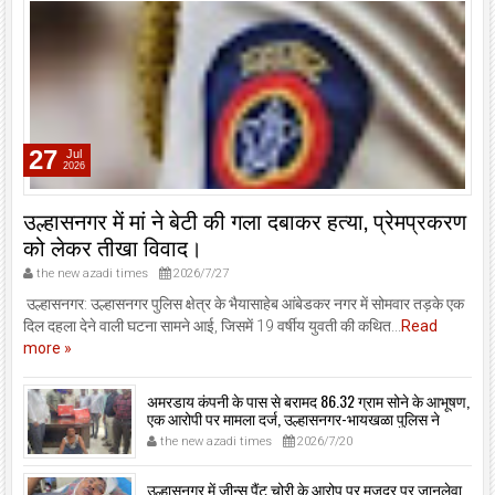
27
Jul
2026
उल्हासनगर में मां ने बेटी की गला दबाकर हत्या, प्रेमप्रकरण
को लेकर तीखा विवाद।
the new azadi times
2026/7/27
उल्हासनगर: उल्हासनगर पुलिस क्षेत्र के भैयासाहेब आंबेडकर नगर में सोमवार तड़के एक
दिल दहला देने वाली घटना सामने आई, जिसमें 19 वर्षीय युवती की कथित...
Read
more »
अमरडाय कंपनी के पास से बरामद 86.32 ग्राम सोने के आभूषण,
एक आरोपी पर मामला दर्ज, उल्हासनगर-भायखळा पुलिस ने
घरफोड़ियों के संबंध में एक आरोपी से महत्वपूर्ण पूछताछ के बाद
the new azadi times
2026/7/20
आरोपी के साथी के ठिकाने से 10,90,261 रुपये मूल्य के सोने के
आभूषण बरामद किए।
उल्हासनगर में जीन्स पैंट चोरी के आरोप पर मजदूर पर जानलेवा