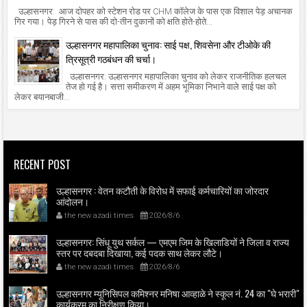
उल्हासनगर: आज दोपहर को स्टेशन रोड पर CHM कॉलेज के पास एक विशाल पेड़ अचानक
गिर गया। पेड़ गिरने से पास की दो-तीन दुकानों को क्षति होते-होते...
उल्हासनगर महापालिका चुनाव: साई पक्ष, शिवसेना और टीओके की
त्रिसूत्री गठबंधन की चर्चा।
उल्हासनगर: उल्हासनगर महापालिका चुनाव को लेकर राजनीतिक हलचल
तेज हो गई है। सत्ता समीकरण में अहम भूमिका निभाने वाले साई पक्ष को
लेकर बयानबाजी...
RECENT POST
उल्हासनगर : वेतन कटौती के विरोध में सफाई कर्मचारियों का जोरदार
आंदोलन।
the new azadi times
2026/8/6
उल्हासनगर: सिंधू युथ सर्कल — एमएम जिम के खिलाडियों ने जिला व राज्य
स्तर पर दबदबा दिखाया, कई पदक साथ लेकर लौटे।
the new azadi times
2026/8/6
उल्हासनगर म्यूनिसिपल कमिश्नर मनिषा आव्हाळे ने स्कूल नं. 24 का "घे भरारी"
कार्यक्रम का निरीक्षण किया।