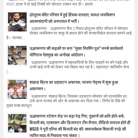
RMC ट्रक ने दो खड़े रिक्शों को जोरदार टक्कर मार दी। हादसे ...
ढोलूराम मंदिर परिसर में हुई हिंसक वारदात, घायल जयकिशन
आलमचंदानी को अस्पताल में भर्ती।
उल्हासनगर : उल्हासनगर कैंप 2 स्थित ढोलूराम मंदिर परिसर में सोमवार
दोपहर जयकिशन पर चाकू से हमला होने की सनसनीखेज वारदात सामने आई
है। जानका...
उल्हासनगर की सड़कों पर बना “मुफ़्त स्विमिंग पूल” मनसे कार्यकर्ता
योगिराज देशमुख का अनोखा आंदोलन।
उल्हासनगर: उल्हासनगर में शहरवासियों के लिए सड़कों पर बने गड्ढे और
उनमें खड़े पानी को लेकर नया विवाद चल रहा है। महाराष्ट्र नवनिर्माण सेना
(...
शाहाड ब्रिज का उद्घाटन अचानक, भाजपा नेतृत्त्व में शुरू हुआ
आवागमन।
उल्हासनगर: शाहाड ब्रिज, जिसका उद्घाटन सोमवार को प्रस्तावित था,
उसे आज भाजपा की ओर से अचानक कर दिया गया। निर्णय के पीछे की
मुख्य वजह वालधुन...
उल्हासनगर स्टेशन रोड पर बड़ा पेड़ गिरा, दुकानों को क्षति होते-बचे;
बिजली बंद, प्रशासन और डिजास्टर टीम तैनात, वीडियो वायरल होते ही
MSEB ने पूरी एरिया की बिजली बंद की; समाजसेवक शिवाजी रगड़े की
त्वरित मदद से निकाला गया संकट।