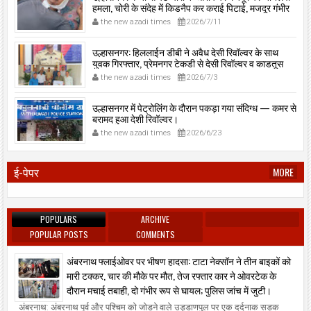
हमला, चोरी के संदेह में किडनैप कर कराई पिटाई, मजदूर गंभीर
रूप से जख्मी।
the new azadi times
2026/7/11
उल्हासनगर: हिललाईन डीबी ने अवैध देसी रिवॉल्वर के साथ
युवक गिरफ्तार, प्रेमनगर टेकडी से देसी रिवॉल्वर व काडतूस
जप्त, इलीगल हथियार साथ पकड़ा गया युवक एक दिन की
the new azadi times
2026/7/3
पोलीस कोठडी में।
उल्हासनगर में पेट्रोलिंग के दौरान पकड़ा गया संदिग्ध — कमर से
बरामद हुआ देशी रिवॉल्वर।
the new azadi times
2026/6/23
ई-पेपर
MORE
POPULARS
ARCHIVE
POPULAR POSTS
COMMENTS
अंबरनाथ फ्लाईओवर पर भीषण हादसा: टाटा नेक्सॉन ने तीन बाइकों को
मारी टक्कर, चार की मौके पर मौत, तेज रफ्तार कार ने ओवरटेक के
दौरान मचाई तबाही, दो गंभीर रूप से घायल; पुलिस जांच में जुटी।
अंबरनाथ: अंबरनाथ पूर्व और पश्चिम को जोड़ने वाले उड्डाणपुल पर एक दर्दनाक सड़क