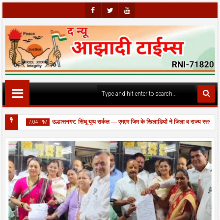
Faceb
Twitte
Youtu
Ook
R
Be
दोलन।
उल्हासनगर: सिंधू युथ सर्कल — एमएम जिम के खिलाडियों ने जिला व राज्य स्तर पर 
7:04 PM
ों की आपात मरम्मत, यातायात बहाल।
06
Aug
2026