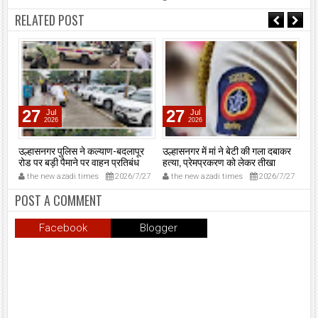
RELATED POST
27
27
Jul
Jul
2026
2026
ानी
उल्हासनगर पुलिस ने कल्याण-बदलापूर
उल्हासनगर में मां ने बेटी की गला दबाकर
एसए
के
रोड पर बड़ी पैमाने पर वाहन प्रतिबंध
हत्या, प्रेमप्रकरण को लेकर तीखा
‘न
अभियान चलाया।
विवाद।
मुं
19
the new azadi times
2026/7/27
the new azadi times
2026/7/27
t
मुख
मु
POST A COMMENT
शप
उल्
Facebook
Blogger
प्र
समा