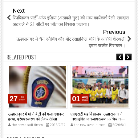
Next
रिपब्लिकन पार्टी ऑफ इंडिया (अठावले गुट) की भव्य कार्यकर्ता रैली, रामदास
अठावले ने 21 सीटों पर जीत का विश्वास जताया।
Previous
उल्हासनगर में चैन स्नैचिंग और मोटरसाइकिल चोरी के आरोपी शेरअली
इमाम फकीर गिरफ्तार।
RELATED POST
27
01
Jul
Aug
2026
2026
उल्हासनगर में मां ने बेटी की गला दबाकर
एसएसटी महाविद्यालय, उल्हासनगर ने
उल्
ाज
हत्या, प्रेमप्रकरण को लेकर तीखा
‘नशामुक्ति जनजागरूकता अभियान—
आव्
विवाद।
मुंबई 2026’ में दी मजबूत मौजूदगी,
कार
the new azadi times
2026/7/27
the new azadi times
2026/8/1
t
मुख्यमंत्री देवेंद्र फडणवीस की मौजूदगी में
मुंबई के एनएससीआई डोम में आयोजित