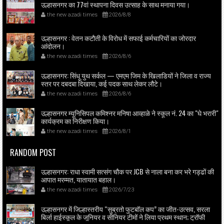
उल्हासनगर का 77वां स्थापना दिवस उत्साह के साथ मनाया गया।
the new azadi times
2026/8/8
उल्हासनगर : वेतन कटौती के विरोध में सफाई कर्मचारियों का जोरदार
आंदोलन।
the new azadi times
2026/8/6
उल्हासनगर: सिंधू युथ सर्कल — एमएम जिम के खिलाडियों ने जिला व राज्य
स्तर पर दबदबा दिखाया, कई पदक साथ लेकर लौटे।
the new azadi times
2026/8/6
उल्हासनगर म्यूनिसिपल कमिश्नर मनिषा आव्हाळे ने स्कूल नं. 24 का "घे भरारी"
कार्यक्रम का निरीक्षण किया।
the new azadi times
2026/8/1
RANDOM POST
उल्हासनगर: राधा स्वामी सत्संग चौक पर JCB से नाला बना कर भरे गड्ढों की
आपात मरम्मत, यातायात बहाल।
the new azadi times
2026/7/23
उल्हासनगर में जिल्हास्तरीय “सुब्रतो फुटबॉल कप” का जीत-उत्सव, सरला
बिर्ला हाईस्कूल के जूनियर व सीनियर टीमों ने लिया प्रथम स्थान; ट्रॉफी