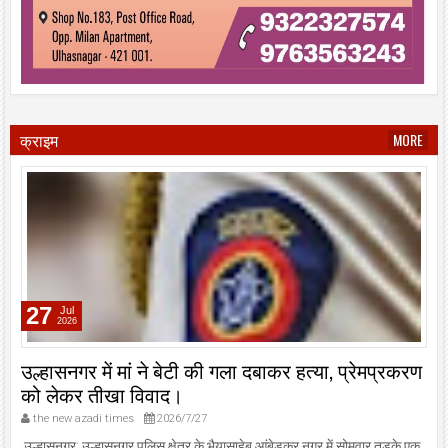
क्राइम
MORE
27
Jul
2026
उल्हासनगर में मां ने बेटी की गला दबाकर हत्या, प्रेमप्रकरण
को लेकर तीखा विवाद।
the new azadi times
2026/7/27
उल्हासनगर: उल्हासनगर पुलिस क्षेत्र के भैयासाहेब आंबेडकर नगर में सोमवार तड़के एक