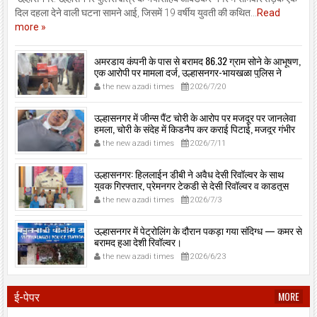
दिल दहला देने वाली घटना सामने आई, जिसमें 19 वर्षीय युवती की कथित...
Read
more »
अमरडाय कंपनी के पास से बरामद 86.32 ग्राम सोने के आभूषण,
एक आरोपी पर मामला दर्ज, उल्हासनगर-भायखळा पुलिस ने
घरफोड़ियों के संबंध में एक आरोपी से महत्वपूर्ण पूछताछ के बाद
the new azadi times
2026/7/20
आरोपी के साथी के ठिकाने से 10,90,261 रुपये मूल्य के सोने के
आभूषण बरामद किए।
उल्हासनगर में जीन्स पैंट चोरी के आरोप पर मजदूर पर जानलेवा
हमला, चोरी के संदेह में किडनैप कर कराई पिटाई, मजदूर गंभीर
रूप से जख्मी।
the new azadi times
2026/7/11
उल्हासनगर: हिललाईन डीबी ने अवैध देसी रिवॉल्वर के साथ
युवक गिरफ्तार, प्रेमनगर टेकडी से देसी रिवॉल्वर व काडतूस
जप्त, इलीगल हथियार साथ पकड़ा गया युवक एक दिन की
the new azadi times
2026/7/3
पोलीस कोठडी में।
उल्हासनगर में पेट्रोलिंग के दौरान पकड़ा गया संदिग्ध — कमर से
बरामद हुआ देशी रिवॉल्वर।
the new azadi times
2026/6/23
ई-पेपर
MORE