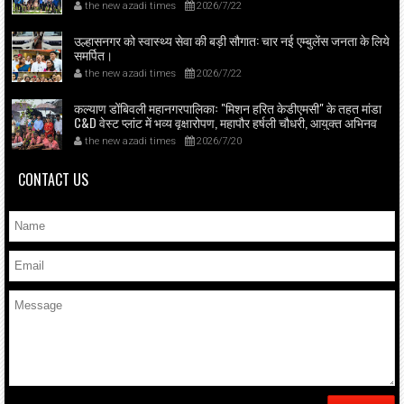
मनिषा आव्हाळे व पदाधिकारियों ने प्रदान की।
the new azadi times
2026/7/22
उल्हासनगर को स्वास्थ्य सेवा की बड़ी सौगात: चार नई एम्बुलेंस जनता के लिये
समर्पित।
the new azadi times
2026/7/22
कल्याण डोंबिवली महानगरपालिकाः "मिशन हरित केडीएमसी" के तहत मांडा
C&D वेस्ट प्लांट में भव्य वृक्षारोपण, महापौर हर्षली चौधरी, आयुक्त अभिनव
गोयल व स्थानीय पार्षदों की मौजूदगी में स्कूल बच्चों ने भी उत्साहपूर्वक लिया
the new azadi times
2026/7/20
भाग।
CONTACT US