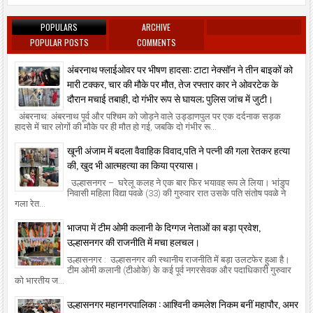
POPULARS
ARCHIVE
POPULAR POSTS
COMMENTS
अंबरनाथ फ्लाईओवर पर भीषण हादसा: टाटा नेक्सॉन ने तीन बाइकों को
मारी टक्कर, चार की मौके पर मौत, तेज रफ्तार कार ने ओवरटेक के
दौरान मचाई तबाही, दो गंभीर रूप से घायल; पुलिस जांच में जुटी।
अंबरनाथ: अंबरनाथ पूर्व और पश्चिम को जोड़ने वाले उड्डाणपुल पर एक दर्दनाक सड़क
हादसे में चार लोगों की मौके पर ही मौत हो गई, जबकि दो गंभीर रू...
खूनी अंजाम में बदला वैवाहिक विवाद,पति ने पत्नी की गला रेतकर हत्या
की, खुद भी आत्महत्या का किया प्रयास।
उल्हासनगर – घरेलू कलह ने एक बार फिर भयावह रूप ले लिया। भांडुप
निवासी महिला विद्या पवळे (33) की गुरुवार रात उसके पति संतोष पवळे ने
गला रेत...
भाजपा में टीम ओमी कलानी के दिग्गज नेताओं का बड़ा प्रवेश,
उल्हासनगर की राजनीति में मचा हलचल।
उल्हासनगर : उल्हासनगर की स्थानीय राजनीति में बड़ा उलटफेर हुआ है।
टीम ओमी कलानी (टीओके) के कई पूर्व नगरसेवक और पदाधिकारी गुरुवार
को भारतीय ज...
उल्हासनगर महानगरपालिका : आश्विनी कमलेश निकम बनीं महापौर, अमर