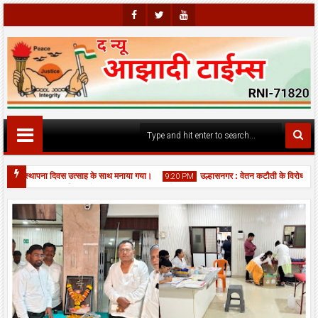
Faceb
Twitte
Youtu
Ook
R
Be
वां स्थापना दिवस उत्साह के साथ मनाया गया।
उल्हासनगर : वेतन कटौती के विरोध में सफा
9:20 PM
 एकादशी पर बिर्ला मंदिर में भव्य महाआरती, श्रद्धालुओं की उमड़ी भीड़।
06
Aug
2026