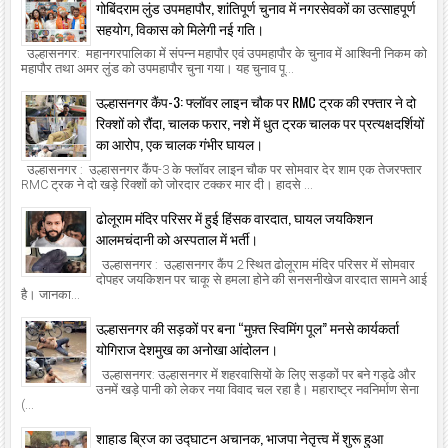
गोबिंदराम लुंड उपमहापौर, शांतिपूर्ण चुनाव में नगरसेवकों का उत्साहपूर्ण
सहयोग, विकास को मिलेगी नई गति।
उल्हासनगर: महानगरपालिका में संपन्न महापौर एवं उपमहापौर के चुनाव में आश्विनी निकम को
महापौर तथा अमर लुंड को उपमहापौर चुना गया। यह चुनाव पू...
उल्हासनगर कैंप-3: फ्लॉवर लाइन चौक पर RMC ट्रक की रफ्तार ने दो
रिक्शों को रौंदा, चालक फरार, नशे में धुत ट्रक चालक पर प्रत्यक्षदर्शियों
का आरोप, एक चालक गंभीर घायल।
उल्हासनगर : उल्हासनगर कैंप-3 के फ्लॉवर लाइन चौक पर सोमवार देर शाम एक तेजरफ्तार
RMC ट्रक ने दो खड़े रिक्शों को जोरदार टक्कर मार दी। हादसे ...
ढोलूराम मंदिर परिसर में हुई हिंसक वारदात, घायल जयकिशन
आलमचंदानी को अस्पताल में भर्ती।
उल्हासनगर : उल्हासनगर कैंप 2 स्थित ढोलूराम मंदिर परिसर में सोमवार
दोपहर जयकिशन पर चाकू से हमला होने की सनसनीखेज वारदात सामने आई
है। जानका...
उल्हासनगर की सड़कों पर बना “मुफ़्त स्विमिंग पूल” मनसे कार्यकर्ता
योगिराज देशमुख का अनोखा आंदोलन।
उल्हासनगर: उल्हासनगर में शहरवासियों के लिए सड़कों पर बने गड्ढे और
उनमें खड़े पानी को लेकर नया विवाद चल रहा है। महाराष्ट्र नवनिर्माण सेना
(...
शाहाड ब्रिज का उद्घाटन अचानक, भाजपा नेतृत्त्व में शुरू हुआ