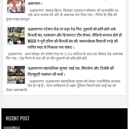
आवागमन।
उल्हासनगर: शाहाड ब्रिज, जिसका उद्घाटन सोमवार को प्रस्तावित था,
उसे आज भाजपा की ओर से अचानक कर दिया गया। निर्णय के पीछे की
मुख्य वजह वालधुन...
उल्हासनगर स्टेशन रोड पर बड़ा पेड़ गिरा, दुकानों को क्षति होते-बचे;
बिजली बंद, प्रशासन और डिजास्टर टीम तैनात, वीडियो वायरल होते ही
MSEB ने पूरी एरिया की बिजली बंद की; समाजसेवक शिवाजी रगड़े की
त्वरित मदद से निकाला गया संकट।
उल्हासनगर: आज दोपहर को स्टेशन रोड पर CHM कॉलेज के पास एक विशाल पेड़ अचानक
गिर गया। पेड़ गिरने से पास की दो-तीन दुकानों को क्षति होते-होते...
उल्हासनगर महापालिका चुनाव: साई पक्ष, शिवसेना और टीओके की
त्रिसूत्री गठबंधन की चर्चा।
उल्हासनगर: उल्हासनगर महापालिका चुनाव को लेकर राजनीतिक हलचल
तेज हो गई है। सत्ता समीकरण में अहम भूमिका निभाने वाले साई पक्ष को
लेकर बयानबाजी...
RECENT POST