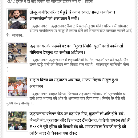
RMC ट्रक ने दो खड़े रिक्शों को जोरदार टक्कर मार दी। हादसे ...
ढोलूराम मंदिर परिसर में हुई हिंसक वारदात, घायल जयकिशन
आलमचंदानी को अस्पताल में भर्ती।
उल्हासनगर : उल्हासनगर कैंप 2 स्थित ढोलूराम मंदिर परिसर में सोमवार
दोपहर जयकिशन पर चाकू से हमला होने की सनसनीखेज वारदात सामने आई
है। जानका...
उल्हासनगर की सड़कों पर बना “मुफ़्त स्विमिंग पूल” मनसे कार्यकर्ता
योगिराज देशमुख का अनोखा आंदोलन।
उल्हासनगर: उल्हासनगर में शहरवासियों के लिए सड़कों पर बने गड्ढे और
उनमें खड़े पानी को लेकर नया विवाद चल रहा है। महाराष्ट्र नवनिर्माण सेना
(...
शाहाड ब्रिज का उद्घाटन अचानक, भाजपा नेतृत्त्व में शुरू हुआ
आवागमन।
उल्हासनगर: शाहाड ब्रिज, जिसका उद्घाटन सोमवार को प्रस्तावित था,
उसे आज भाजपा की ओर से अचानक कर दिया गया। निर्णय के पीछे की
मुख्य वजह वालधुन...
उल्हासनगर स्टेशन रोड पर बड़ा पेड़ गिरा, दुकानों को क्षति होते-बचे;
बिजली बंद, प्रशासन और डिजास्टर टीम तैनात, वीडियो वायरल होते ही
MSEB ने पूरी एरिया की बिजली बंद की; समाजसेवक शिवाजी रगड़े की
त्वरित मदद से निकाला गया संकट।