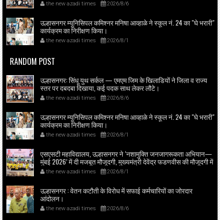
the new azadi times
2026/8/6
उल्हासनगर म्यूनिसिपल कमिश्नर मनिषा आव्हाळे ने स्कूल नं. 24 का "घे भरारी"
कार्यक्रम का निरीक्षण किया।
the new azadi times
2026/8/1
RANDOM POST
उल्हासनगर: सिंधू युथ सर्कल — एमएम जिम के खिलाडियों ने जिला व राज्य
स्तर पर दबदबा दिखाया, कई पदक साथ लेकर लौटे।
the new azadi times
2026/8/6
उल्हासनगर म्यूनिसिपल कमिश्नर मनिषा आव्हाळे ने स्कूल नं. 24 का "घे भरारी"
कार्यक्रम का निरीक्षण किया।
the new azadi times
2026/8/1
एसएसटी महाविद्यालय, उल्हासनगर ने ‘नशामुक्ति जनजागरूकता अभियान—
मुंबई 2026’ में दी मजबूत मौजूदगी, मुख्यमंत्री देवेंद्र फडणवीस की मौजूदगी में
मुंबई के एनएससीआई डोम में आयोजित शपथ ग्रहण समारोह का लाइव
the new azadi times
2026/8/1
प्रसारण उल्हासनगर में भी दिखाया गया; छात्रों ने प्रत्यक्ष व ऑनलाइन
हिस्सेदारी कर समाज में नशामुक्ति का संदेश फैलाया।
उल्हासनगर : वेतन कटौती के विरोध में सफाई कर्मचारियों का जोरदार
आंदोलन।
the new azadi times
2026/8/6