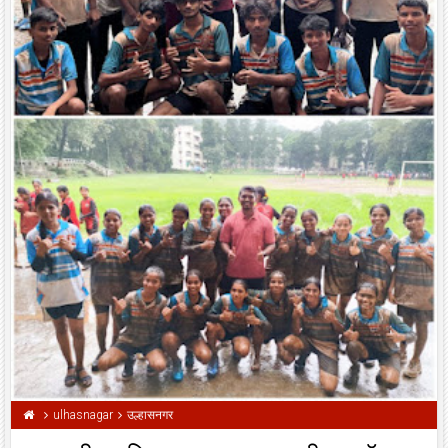
ulhasnagar
उल्हासनगर