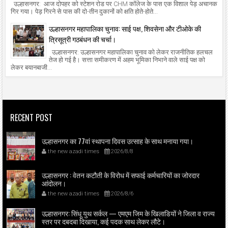
उल्हासनगर: आज दोपहर को स्टेशन रोड पर CHM कॉलेज के पास एक विशाल पेड़ अचानक
गिर गया। पेड़ गिरने से पास की दो-तीन दुकानों को क्षति होते-होते...
उल्हासनगर महापालिका चुनाव: साई पक्ष, शिवसेना और टीओके की
त्रिसूत्री गठबंधन की चर्चा।
उल्हासनगर: उल्हासनगर महापालिका चुनाव को लेकर राजनीतिक हलचल
तेज हो गई है। सत्ता समीकरण में अहम भूमिका निभाने वाले साई पक्ष को
लेकर बयानबाजी...
RECENT POST
उल्हासनगर का 77वां स्थापना दिवस उत्साह के साथ मनाया गया।
the new azadi times
2026/8/8
उल्हासनगर : वेतन कटौती के विरोध में सफाई कर्मचारियों का जोरदार
आंदोलन।
the new azadi times
2026/8/6
उल्हासनगर: सिंधू युथ सर्कल — एमएम जिम के खिलाडियों ने जिला व राज्य
स्तर पर दबदबा दिखाया, कई पदक साथ लेकर लौटे।