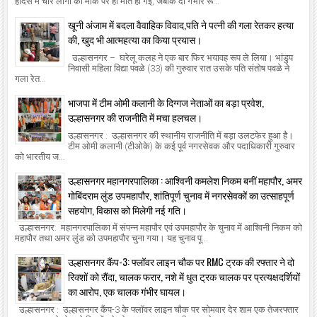
हादसे में चार लोगों की मौके पर ही मौत हो गई, जबकि दो गंभीर रू...
खूनी अंजाम में बदला वैवाहिक विवाद,पति ने पत्नी की गला रेतकर हत्या
की, खुद भी आत्महत्या का किया प्रयास।
उल्हासनगर – घरेलू कलह ने एक बार फिर भयावह रूप ले लिया। भांडुप
निवासी महिला विद्या पवळे (33) की गुरुवार रात उसके पति संतोष पवळे ने
गला रेत...
भाजपा में टीम ओमी कलानी के दिग्गज नेताओं का बड़ा प्रवेश,
उल्हासनगर की राजनीति में मचा हलचल।
उल्हासनगर : उल्हासनगर की स्थानीय राजनीति में बड़ा उलटफेर हुआ है।
टीम ओमी कलानी (टीओके) के कई पूर्व नगरसेवक और पदाधिकारी गुरुवार
को भारतीय ज...
उल्हासनगर महानगरपालिका : आश्विनी कमलेश निकम बनीं महापौर, अमर
गोबिंदराम लुंड उपमहापौर, शांतिपूर्ण चुनाव में नगरसेवकों का उत्साहपूर्ण
सहयोग, विकास को मिलेगी नई गति।
उल्हासनगर: महानगरपालिका में संपन्न महापौर एवं उपमहापौर के चुनाव में आश्विनी निकम को
महापौर तथा अमर लुंड को उपमहापौर चुना गया। यह चुनाव पू...
उल्हासनगर कैंप-3: फ्लॉवर लाइन चौक पर RMC ट्रक की रफ्तार ने दो
रिक्शों को रौंदा, चालक फरार, नशे में धुत ट्रक चालक पर प्रत्यक्षदर्शियों
का आरोप, एक चालक गंभीर घायल।
उल्हासनगर : उल्हासनगर कैंप-3 के फ्लॉवर लाइन चौक पर सोमवार देर शाम एक तेजरफ्तार