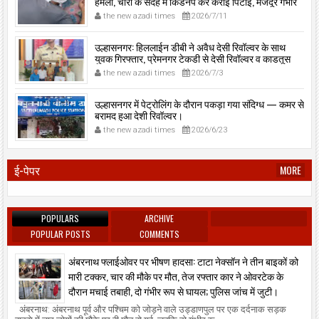
हमला, चोरी के संदेह में किडनैप कर कराई पिटाई, मजदूर गंभीर
रूप से जख्मी।
the new azadi times
2026/7/11
उल्हासनगर: हिललाईन डीबी ने अवैध देसी रिवॉल्वर के साथ
युवक गिरफ्तार, प्रेमनगर टेकडी से देसी रिवॉल्वर व काडतूस
जप्त, इलीगल हथियार साथ पकड़ा गया युवक एक दिन की
the new azadi times
2026/7/3
पोलीस कोठडी में।
उल्हासनगर में पेट्रोलिंग के दौरान पकड़ा गया संदिग्ध — कमर से
बरामद हुआ देशी रिवॉल्वर।
the new azadi times
2026/6/23
ई-पेपर
MORE
POPULARS
ARCHIVE
POPULAR POSTS
COMMENTS
अंबरनाथ फ्लाईओवर पर भीषण हादसा: टाटा नेक्सॉन ने तीन बाइकों को
मारी टक्कर, चार की मौके पर मौत, तेज रफ्तार कार ने ओवरटेक के
दौरान मचाई तबाही, दो गंभीर रूप से घायल; पुलिस जांच में जुटी।
अंबरनाथ: अंबरनाथ पूर्व और पश्चिम को जोड़ने वाले उड्डाणपुल पर एक दर्दनाक सड़क