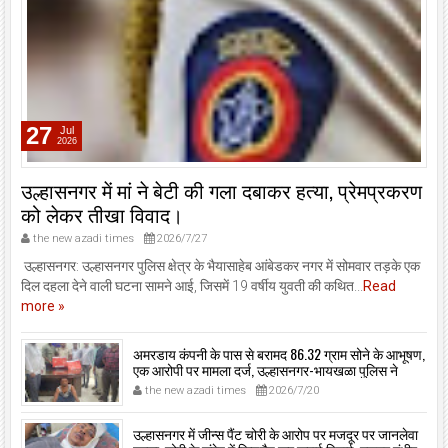
27
Jul
2026
उल्हासनगर में मां ने बेटी की गला दबाकर हत्या, प्रेमप्रकरण
को लेकर तीखा विवाद।
the new azadi times
2026/7/27
उल्हासनगर: उल्हासनगर पुलिस क्षेत्र के भैयासाहेब आंबेडकर नगर में सोमवार तड़के एक
दिल दहला देने वाली घटना सामने आई, जिसमें 19 वर्षीय युवती की कथित...
Read
more »
अमरडाय कंपनी के पास से बरामद 86.32 ग्राम सोने के आभूषण,
एक आरोपी पर मामला दर्ज, उल्हासनगर-भायखळा पुलिस ने
घरफोड़ियों के संबंध में एक आरोपी से महत्वपूर्ण पूछताछ के बाद
the new azadi times
2026/7/20
आरोपी के साथी के ठिकाने से 10,90,261 रुपये मूल्य के सोने के
आभूषण बरामद किए।
उल्हासनगर में जीन्स पैंट चोरी के आरोप पर मजदूर पर जानलेवा