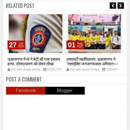
RELATED POST
27
01
Jul
Aug
2026
2026
उल्हासनगर में मां ने बेटी की गला दबाकर
एसएसटी महाविद्यालय, उल्हासनगर ने
उल्
हत्या, प्रेमप्रकरण को लेकर तीखा
‘नशामुक्ति जनजागरूकता अभियान—
आव्
विवाद।
मुंबई 2026’ में दी मजबूत मौजूदगी,
कार
8
the new azadi times
2026/7/27
the new azadi times
2026/8/1
t
मुख्यमंत्री देवेंद्र फडणवीस की मौजूदगी में
मुंबई के एनएससीआई डोम में आयोजित
POST A COMMENT
शपथ ग्रहण समारोह का लाइव प्रसारण
उल्हासनगर में भी दिखाया गया; छात्रों ने
Facebook
Blogger
प्रत्यक्ष व ऑनलाइन हिस्सेदारी कर
समाज में नशामुक्ति का संदेश फैलाया।