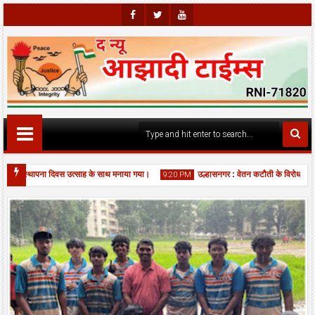
Faceb
Twitte
Youtu
Ook
R
Be
ां स्थापना दिवस उत्साह के साथ मनाया गया।
उल्हासनगर : वेतन कटौती के विरोध में सफाई
9:20 PM
 एकादशी पर बिर्ला मंदिर में भव्य महाआरती, श्रद्धालुओं की उमड़ी भीड़।
06
Aug
2026