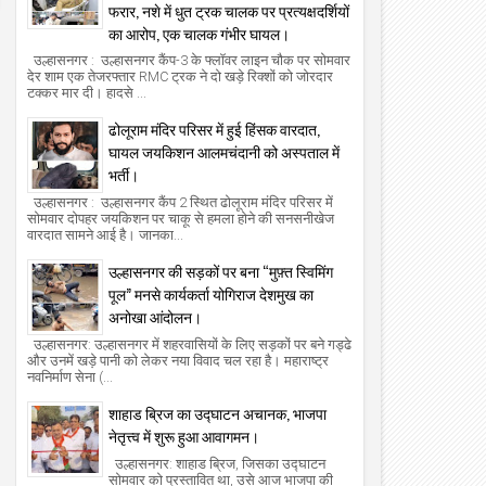
फरार, नशे में धुत ट्रक चालक पर प्रत्यक्षदर्शियों
का आरोप, एक चालक गंभीर घायल।
उल्हासनगर : उल्हासनगर कैंप-3 के फ्लॉवर लाइन चौक पर सोमवार
देर शाम एक तेजरफ्तार RMC ट्रक ने दो खड़े रिक्शों को जोरदार
टक्कर मार दी। हादसे ...
ढोलूराम मंदिर परिसर में हुई हिंसक वारदात,
घायल जयकिशन आलमचंदानी को अस्पताल में
भर्ती।
उल्हासनगर : उल्हासनगर कैंप 2 स्थित ढोलूराम मंदिर परिसर में
सोमवार दोपहर जयकिशन पर चाकू से हमला होने की सनसनीखेज
वारदात सामने आई है। जानका...
उल्हासनगर की सड़कों पर बना “मुफ़्त स्विमिंग
पूल” मनसे कार्यकर्ता योगिराज देशमुख का
अनोखा आंदोलन।
उल्हासनगर: उल्हासनगर में शहरवासियों के लिए सड़कों पर बने गड्ढे
और उनमें खड़े पानी को लेकर नया विवाद चल रहा है। महाराष्ट्र
नवनिर्माण सेना (...
शाहाड ब्रिज का उद्घाटन अचानक, भाजपा
नेतृत्त्व में शुरू हुआ आवागमन।
उल्हासनगर: शाहाड ब्रिज, जिसका उद्घाटन
सोमवार को प्रस्तावित था, उसे आज भाजपा की