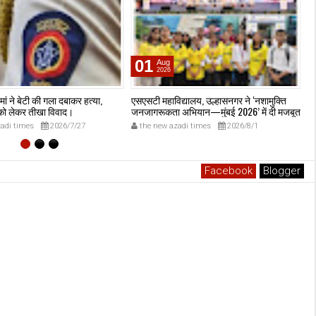
01
Aug
2026
 मां ने बेटी की गला दबाकर हत्या,
एसएसटी महाविद्यालय, उल्हासनगर ने ‘नशामुक्ति
उल
 को लेकर तीखा विवाद।
जनजागरूकता अभियान—मुंबई 2026’ में दी मजबूत
स्
मौजूदगी, मुख्यमंत्री देवेंद्र फडणवीस की मौजूदगी में
क
adi times
2026/7/27
the new azadi times
2026/8/1
मुंबई के एनएससीआई डोम में आयोजित शपथ ग्रहण
समारोह का लाइव प्रसारण उल्हासनगर में भी दिखाया
गया; छात्रों ने प्रत्यक्ष व ऑनलाइन हिस्सेदारी कर
समाज में नशामुक्ति का संदेश फैलाया।
Facebook
Blogger