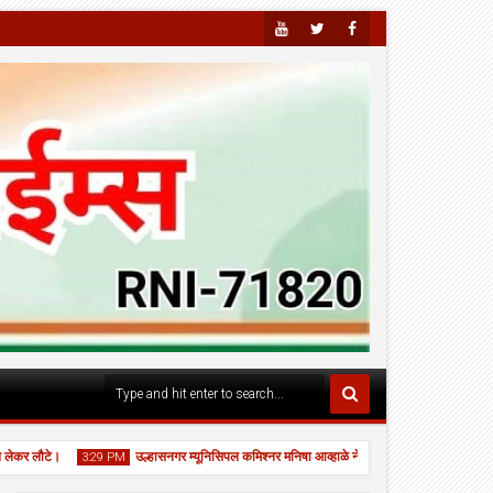
Youtu
Twitte
Faceb
Be
R
Ook
ौटे।
उल्हासनगर म्यूनिसिपल कमिश्नर मनिषा आव्हाळे ने स्कूल नं. 24 का "घे भरारी" कार्यक्
3:29 PM