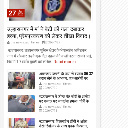
27
Jul
2026
उल्हासनगर में मां ने बेटी की गला दबाकर
हत्या, प्रेमप्रकरण को लेकर तीखा विवाद।
the new azadi times
2026/7/27
उल्हासनगर: उल्हासनगर पुलिस क्षेत्र के भैयासाहेब आंबेडकर
नगर में सोमवार तड़के एक दिल दहला देने वाली घटना सामने आई,
जिसमें 19 वर्षीय युवती की कथित...
Read more »
अमरडाय कंपनी के पास से बरामद 86.32
ग्राम सोने के आभूषण, एक आरोपी पर
मामला दर्ज, उल्हासनगर-भायखळा पुलिस
the new azadi times
ने घरफोड़ियों के संबंध में एक आरोपी से
2026/7/20
महत्वपूर्ण पूछताछ के बाद आरोपी के साथी
के ठिकाने से 10,90,261 रुपये मूल्य के
उल्हासनगर में जीन्स पैंट चोरी के आरोप
सोने के आभूषण बरामद किए।
पर मजदूर पर जानलेवा हमला, चोरी के
संदेह में किडनैप कर कराई पिटाई, मजदूर
the new azadi times
गंभीर रूप से जख्मी।
2026/7/11
उल्हासनगर: हिललाईन डीबी ने अवैध
देसी रिवॉल्वर के साथ युवक गिरफ्तार,