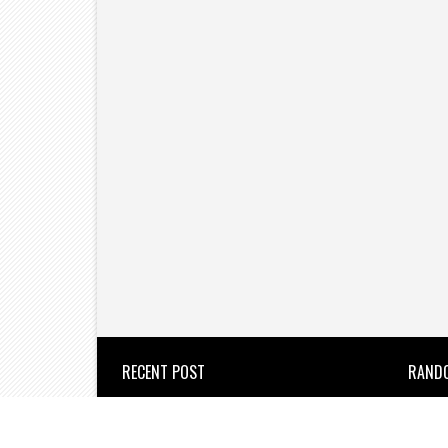
RECENT POST
RAND
उल्हासनगर : वेतन कटौती के विरोध में
सफाई कर्मचारियों का जोरदार आंदोलन।
the new azadi times
2026/8/6