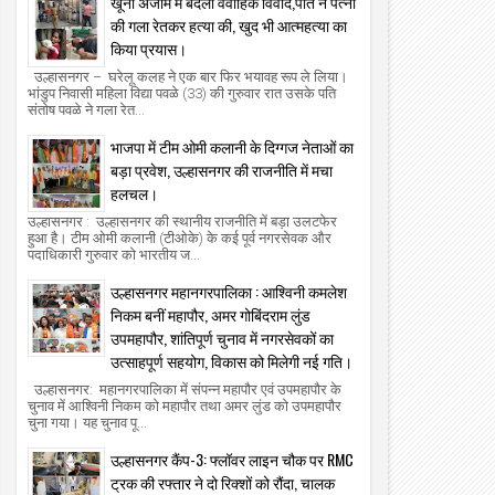
खूनी अंजाम में बदला वैवाहिक विवाद,पति ने पत्नी
की गला रेतकर हत्या की, खुद भी आत्महत्या का
किया प्रयास।
उल्हासनगर – घरेलू कलह ने एक बार फिर भयावह रूप ले लिया।
भांडुप निवासी महिला विद्या पवळे (33) की गुरुवार रात उसके पति
01
06
Aug
Aug
संतोष पवळे ने गला रेत...
2026
2026
भाजपा में टीम ओमी कलानी के दिग्गज नेताओं का
्हासनगर म्यूनिसिपल कमिश्नर मनिषा आव्हाळे ने
उल्हासनगर: सिंधू युथ सर्कल — एमएम जिम क
बड़ा प्रवेश, उल्हासनगर की राजनीति में मचा
कूल नं. 24 का "घे भरारी" कार्यक्रम का निरीक्षण
खिलाडियों ने जिला व राज्य स्तर पर दबदबा द
िया।
कई पदक साथ लेकर लौटे।
हलचल।
the new azadi times
2026/8/1
the new azadi times
2026/8/6
उल्हासनगर : उल्हासनगर की स्थानीय राजनीति में बड़ा उलटफेर
हुआ है। टीम ओमी कलानी (टीओके) के कई पूर्व नगरसेवक और
पदाधिकारी गुरुवार को भारतीय ज...
उल्हासनगर महानगरपालिका : आश्विनी कमलेश
निकम बनीं महापौर, अमर गोबिंदराम लुंड
उपमहापौर, शांतिपूर्ण चुनाव में नगरसेवकों का
उत्साहपूर्ण सहयोग, विकास को मिलेगी नई गति।
उल्हासनगर: महानगरपालिका में संपन्न महापौर एवं उपमहापौर के
चुनाव में आश्विनी निकम को महापौर तथा अमर लुंड को उपमहापौर
चुना गया। यह चुनाव पू...
उल्हासनगर कैंप-3: फ्लॉवर लाइन चौक पर RMC
ट्रक की रफ्तार ने दो रिक्शों को रौंदा, चालक