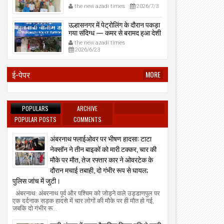
प्रेमनगर टेकडी से देसी रिवॉल्वर व
the new azadi times
2026/7/3
काडतूस जप्त, इलीगल हथियार साथ
पकड़ा गया युवक एक दिन की पोलीस
उल्हासनगर में पेट्रोलिंग के दौरान पकड़ा
कोठडी में।
गया संदिग्ध — कमर से बरामद हुआ देशी
रिवॉल्वर।
the new azadi times
2026/6/23
ई-पेपर
MORE
POPULARS
ARCHIVE
POPULAR POSTS
COMMENTS
अंबरनाथ फ्लाईओवर पर भीषण हादसा: टाटा
नेक्सॉन ने तीन बाइकों को मारी टक्कर, चार की
मौके पर मौत, तेज रफ्तार कार ने ओवरटेक के
दौरान मचाई तबाही, दो गंभीर रूप से घायल;
पुलिस जांच में जुटी।
अंबरनाथ: अंबरनाथ पूर्व और पश्चिम को जोड़ने वाले उड्डाणपुल पर
एक दर्दनाक सड़क हादसे में चार लोगों की मौके पर ही मौत हो गई,
जबकि दो गंभीर रू...