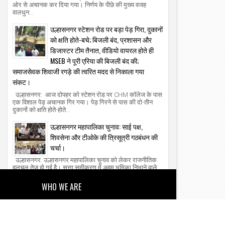
ओर से अचानक कर दिया गया। निर्णय के पीछे की मुख्य वजह
वालधुन...
उल्हासनगर स्टेशन रोड पर बड़ा पेड़ गिरा, दुकानों
को क्षति होते-बचे; बिजली बंद, प्रशासन और
डिजास्टर टीम तैनात, वीडियो वायरल होते ही
MSEB ने पूरी एरिया की बिजली बंद की;
समाजसेवक शिवाजी रगड़े की त्वरित मदद से निकाला गया
संकट।
उल्हासनगर: आज दोपहर को स्टेशन रोड पर CHM कॉलेज के पास
एक विशाल पेड़ अचानक गिर गया। पेड़ गिरने से पास की दो-तीन
दुकानों को क्षति होते-होते...
उल्हासनगर महापालिका चुनाव: साई पक्ष,
शिवसेना और टीओके की त्रिसूत्री गठबंधन की
चर्चा।
उल्हासनगर: उल्हासनगर महापालिका चुनाव को लेकर राजनीतिक
हलचल तेज हो गई है। सत्ता समीकरण में अहम भूमिका निभाने वाले
साई पक्ष को लेकर बयानबाजी...
WHO WE ARE
About Us
Our Team