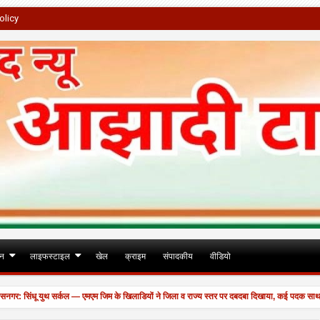
olicy
जन
लाइफस्टाइल
खेल
क्राइम
संपादकीय
वीडियो
सिंधू युथ सर्कल — एमएम जिम के खिलाडियों ने जिला व राज्य स्तर पर दबदबा दिखाया, कई पदक साथ लेकर ल
ल।