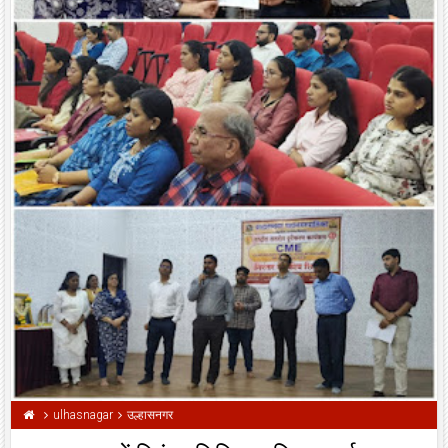
ulhasnagar
उल्हासनगर