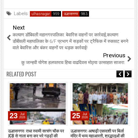
Labels:
ulhasnagar
उल्हासनगर
Next
कल्याण डोंबिवली महानगरपालिका: बेवारिस वाहनों पर कार्रवाई,कल्याण
डोंबीवली महापालिका के 6/F प्रभाग में सड़कों पर ट्रैफिक में रुकावट बनने
वाले बेवारिस और बंकर वाहनों पर धड़क कार्रवाई!
Previous
कु.जान्हवी योगेश हलपतराव हिचा वाढदिवस मोठ्या उत्साहात साजरा.
RELATED POST
23
25
Jul
Jul
2026
2026
ा
उल्हासनगर: राधा स्वामी सत्संग चौक पर
उल्हासनगर: आषाढ़ी एकादशी पर बिर्ला
उल
JCB से नाला बना कर भरे गड्ढों की
मंदिर में भव्य महाआरती, श्रद्धालुओं की
रोड