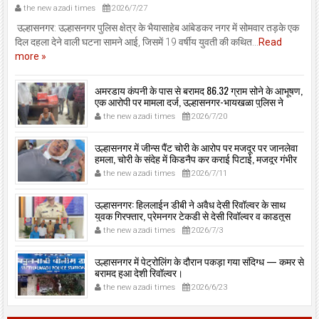
the new azadi times
2026/7/27
उल्हासनगर: उल्हासनगर पुलिस क्षेत्र के भैयासाहेब आंबेडकर नगर में सोमवार तड़के एक
दिल दहला देने वाली घटना सामने आई, जिसमें 19 वर्षीय युवती की कथित...
Read
more »
अमरडाय कंपनी के पास से बरामद 86.32 ग्राम सोने के आभूषण,
एक आरोपी पर मामला दर्ज, उल्हासनगर-भायखळा पुलिस ने
घरफोड़ियों के संबंध में एक आरोपी से महत्वपूर्ण पूछताछ के बाद
the new azadi times
2026/7/20
आरोपी के साथी के ठिकाने से 10,90,261 रुपये मूल्य के सोने के
आभूषण बरामद किए।
उल्हासनगर में जीन्स पैंट चोरी के आरोप पर मजदूर पर जानलेवा
हमला, चोरी के संदेह में किडनैप कर कराई पिटाई, मजदूर गंभीर
रूप से जख्मी।
the new azadi times
2026/7/11
उल्हासनगर: हिललाईन डीबी ने अवैध देसी रिवॉल्वर के साथ
युवक गिरफ्तार, प्रेमनगर टेकडी से देसी रिवॉल्वर व काडतूस
जप्त, इलीगल हथियार साथ पकड़ा गया युवक एक दिन की
the new azadi times
2026/7/3
पोलीस कोठडी में।
उल्हासनगर में पेट्रोलिंग के दौरान पकड़ा गया संदिग्ध — कमर से
बरामद हुआ देशी रिवॉल्वर।
the new azadi times
2026/6/23