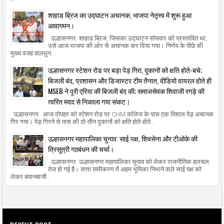
शाहाड ब्रिज का उद्घाटन अचानक, भाजपा नेतृत्त्व में शुरू हुआ
आवागमन।
उल्हासनगर: शाहाड ब्रिज, जिसका उद्घाटन सोमवार को प्रस्तावित था,
उसे आज भाजपा की ओर से अचानक कर दिया गया। निर्णय के पीछे की
मुख्य वजह वालधुन...
उल्हासनगर स्टेशन रोड पर बड़ा पेड़ गिरा, दुकानों को क्षति होते-बचे;
बिजली बंद, प्रशासन और डिजास्टर टीम तैनात, वीडियो वायरल होते ही
MSEB ने पूरी एरिया की बिजली बंद की; समाजसेवक शिवाजी रगड़े की
त्वरित मदद से निकाला गया संकट।
उल्हासनगर: आज दोपहर को स्टेशन रोड पर CHM कॉलेज के पास एक विशाल पेड़ अचानक
गिर गया। पेड़ गिरने से पास की दो-तीन दुकानों को क्षति होते-होते...
उल्हासनगर महापालिका चुनाव: साई पक्ष, शिवसेना और टीओके की
त्रिसूत्री गठबंधन की चर्चा।
उल्हासनगर: उल्हासनगर महापालिका चुनाव को लेकर राजनीतिक हलचल
तेज हो गई है। सत्ता समीकरण में अहम भूमिका निभाने वाले साई पक्ष को
लेकर बयानबाजी...