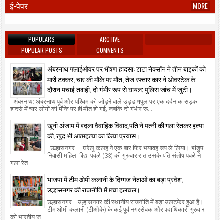
ई-पेपर
MORE
POPULARS
ARCHIVE
POPULAR POSTS
COMMENTS
अंबरनाथ फ्लाईओवर पर भीषण हादसा: टाटा नेक्सॉन ने तीन बाइकों को
मारी टक्कर, चार की मौके पर मौत, तेज रफ्तार कार ने ओवरटेक के
दौरान मचाई तबाही, दो गंभीर रूप से घायल; पुलिस जांच में जुटी।
अंबरनाथ: अंबरनाथ पूर्व और पश्चिम को जोड़ने वाले उड्डाणपुल पर एक दर्दनाक सड़क
हादसे में चार लोगों की मौके पर ही मौत हो गई, जबकि दो गंभीर रू...
खूनी अंजाम में बदला वैवाहिक विवाद,पति ने पत्नी की गला रेतकर हत्या
की, खुद भी आत्महत्या का किया प्रयास।
उल्हासनगर – घरेलू कलह ने एक बार फिर भयावह रूप ले लिया। भांडुप
निवासी महिला विद्या पवळे (33) की गुरुवार रात उसके पति संतोष पवळे ने
गला रेत...
भाजपा में टीम ओमी कलानी के दिग्गज नेताओं का बड़ा प्रवेश,
उल्हासनगर की राजनीति में मचा हलचल।
उल्हासनगर : उल्हासनगर की स्थानीय राजनीति में बड़ा उलटफेर हुआ है।
टीम ओमी कलानी (टीओके) के कई पूर्व नगरसेवक और पदाधिकारी गुरुवार
को भारतीय ज...