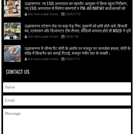
उल्हासनगर: नए ESIS अस्पताल का महापौर-आयुक्त ने किया खुला निरीक्षण,
नए ESIS अस्पताल से मिलेगा कामगारों व PM-JAY/MJPJAY कार्डधारकों को
आधुनिक स्वास्थ्य सेवा।
the new azadi times
2026/7/10
उल्हासनगर स्टेशन रोड पर बड़ा पेड़ गिरा, दुकानों को क्षति होते-बचे; बिजली
बंद, प्रशासन और डिजास्टर टीम तैनात, वीडियो वायरल होते ही MSEB ने पूरी
एरिया की बिजली बंद की; समाजसेवक शिवाजी रगड़े की त्वरित मदद से
the new azadi times
2026/7/8
निकाला गया संकट।
उल्हासनगर में जीन्स पैंट चोरी के आरोप पर मजदूर पर जानलेवा हमला, चोरी के
संदेह में किडनैप कर कराई पिटाई, मजदूर गंभीर रूप से जख्मी।
the new azadi times
2026/7/11
CONTACT US