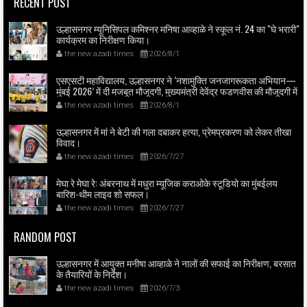
RECENT POST
उल्हासनगर म्यूनिसिपल कमिश्नर मनिषा आव्हाळे ने स्कूल नं. 24 का "घे भरारी"
कार्यक्रम का निरीक्षण किया।
the new azadi times
2026/8/1
एसएसटी महाविद्यालय, उल्हासनगर ने ‘नशामुक्ति जनजागरूकता अभियान—
मुंबई 2026’ में दी मजबूत मौजूदगी, मुख्यमंत्री देवेंद्र फडणवीस की मौजूदगी में
मुंबई के एनएससीआई डोम में आयोजित शपथ ग्रहण समारोह का लाइव
the new azadi times
2026/8/1
प्रसारण उल्हासनगर में भी दिखाया गया; छात्रों ने प्रत्यक्ष व ऑनलाइन
हिस्सेदारी कर समाज में नशामुक्ति का संदेश फैलाया।
उल्हासनगर में मां ने बेटी की गला दबाकर हत्या, प्रेमप्रकरण को लेकर तीखा
विवाद।
the new azadi times
2026/7/27
मेघा रे मेघा रे: अंबरनाथ में मधुरा म्यूजिक कराओके स्टूडियो का मुंबईलय
बारिश-थीम लाइव शो सफल।
the new azadi times
2026/7/27
RANDOM POST
उल्हासनगर में आयुक्त मनीषा आव्हाळे ने नालों की सफाई का निरीक्षण, बरसात
के तैयारियों के निर्देश।
the new azadi times
2026/7/3