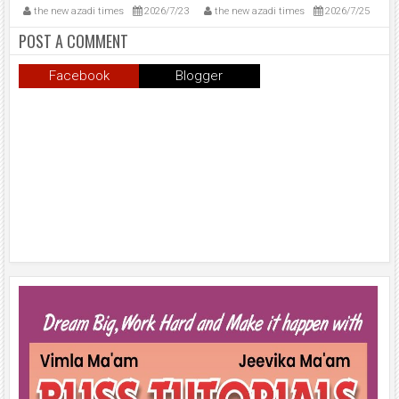
आपात मरम्मत, यातायात बहाल।
उमड़ी भीड़।
अभ
1
the new azadi times
2026/7/23
the new azadi times
2026/7/25
t
POST A COMMENT
Facebook
Blogger