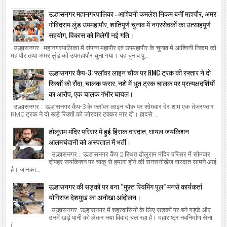
उल्हासनगर महानगरपालिका : आश्विनी कमलेश निकम बनीं महापौर, अमर
गोबिंदराम लुंड उपमहापौर, शांतिपूर्ण चुनाव में नगरसेवकों का उत्साहपूर्ण
सहयोग, विकास को मिलेगी नई गति।
उल्हासनगर: महानगरपालिका में संपन्न महापौर एवं उपमहापौर के चुनाव में आश्विनी निकम को
महापौर तथा अमर लुंड को उपमहापौर चुना गया। यह चुनाव पू...
उल्हासनगर कैंप-3: फ्लॉवर लाइन चौक पर RMC ट्रक की रफ्तार ने दो
रिक्शों को रौंदा, चालक फरार, नशे में धुत ट्रक चालक पर प्रत्यक्षदर्शियों
का आरोप, एक चालक गंभीर घायल।
उल्हासनगर : उल्हासनगर कैंप-3 के फ्लॉवर लाइन चौक पर सोमवार देर शाम एक तेजरफ्तार
RMC ट्रक ने दो खड़े रिक्शों को जोरदार टक्कर मार दी। हादसे ...
ढोलूराम मंदिर परिसर में हुई हिंसक वारदात, घायल जयकिशन
आलमचंदानी को अस्पताल में भर्ती।
उल्हासनगर : उल्हासनगर कैंप 2 स्थित ढोलूराम मंदिर परिसर में सोमवार
दोपहर जयकिशन पर चाकू से हमला होने की सनसनीखेज वारदात सामने आई
है। जानका...
उल्हासनगर की सड़कों पर बना “मुफ़्त स्विमिंग पूल” मनसे कार्यकर्ता
योगिराज देशमुख का अनोखा आंदोलन।
उल्हासनगर: उल्हासनगर में शहरवासियों के लिए सड़कों पर बने गड्ढे और
उनमें खड़े पानी को लेकर नया विवाद चल रहा है। महाराष्ट्र नवनिर्माण सेना
(...