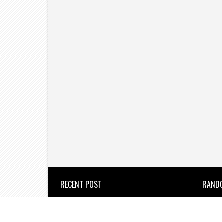
RECENT POST
RAND
उल्हासनगर का 77वां स्थापना दिवस
उत्साह के साथ मनाया गया।
the new azadi times
2026/8/8