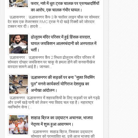
फरार, नशे में धुत ट्रक चालक पर प्रत्यक्षदर्शियों
का आरोप, एक चालक गंभीर घायल।
उल्हासनगर : उल्हासनगर कैंप-3 के फ्लॉवर लाइन चौक पर सोमवार
देर शाम एक तेजरफ्तार RMC ट्रक ने दो खड़े रिक्शों को जोरदार
टक्कर मार दी। हादसे ...
ढोलूराम मंदिर परिसर में हुई हिंसक वारदात,
घायल जयकिशन आलमचंदानी को अस्पताल में
भर्ती।
उल्हासनगर : उल्हासनगर कैंप 2 स्थित ढोलूराम मंदिर परिसर में
सोमवार दोपहर जयकिशन पर चाकू से हमला होने की सनसनीखेज
वारदात सामने आई है। जानका...
उल्हासनगर की सड़कों पर बना “मुफ़्त स्विमिंग
पूल” मनसे कार्यकर्ता योगिराज देशमुख का
अनोखा आंदोलन।
उल्हासनगर: उल्हासनगर में शहरवासियों के लिए सड़कों पर बने गड्ढे
और उनमें खड़े पानी को लेकर नया विवाद चल रहा है। महाराष्ट्र
नवनिर्माण सेना (...
शाहाड ब्रिज का उद्घाटन अचानक, भाजपा
नेतृत्त्व में शुरू हुआ आवागमन।
उल्हासनगर: शाहाड ब्रिज, जिसका उद्घाटन
सोमवार को प्रस्तावित था, उसे आज भाजपा की