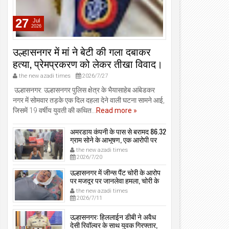
27
Jul
2026
उल्हासनगर में मां ने बेटी की गला दबाकर
हत्या, प्रेमप्रकरण को लेकर तीखा विवाद।
the new azadi times
2026/7/27
उल्हासनगर: उल्हासनगर पुलिस क्षेत्र के भैयासाहेब आंबेडकर
नगर में सोमवार तड़के एक दिल दहला देने वाली घटना सामने आई,
जिसमें 19 वर्षीय युवती की कथित...
Read more »
अमरडाय कंपनी के पास से बरामद 86.32
ग्राम सोने के आभूषण, एक आरोपी पर
मामला दर्ज, उल्हासनगर-भायखळा पुलिस
the new azadi times
ने घरफोड़ियों के संबंध में एक आरोपी से
2026/7/20
महत्वपूर्ण पूछताछ के बाद आरोपी के साथी
के ठिकाने से 10,90,261 रुपये मूल्य के
उल्हासनगर में जीन्स पैंट चोरी के आरोप
सोने के आभूषण बरामद किए।
पर मजदूर पर जानलेवा हमला, चोरी के
संदेह में किडनैप कर कराई पिटाई, मजदूर
the new azadi times
गंभीर रूप से जख्मी।
2026/7/11
उल्हासनगर: हिललाईन डीबी ने अवैध
देसी रिवॉल्वर के साथ युवक गिरफ्तार,