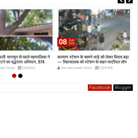
08
Jun
2026
वली: मानसून से पहले महापालिका ने
कल्याण स्टेशन के सामने भाड़े को लेकर विवाद बढ़ा
कल
ाटने का युद्धस्तर अभियान, 974
— रिक्षाचालक को स्टेशन के बाहर मल्टीपल लोग
गं
काटे, 27 पेड़ पूरी तरह हटाए गए —
घेरकर पीटा; महात्मा फुले थाना पहुंचा, CCTV फुटेज
adi times
2026/6/2
the new azadi times
2026/6/8
िवली महानगर पालिका सक्रिय।
से पहचान प्रयत्न।
Facebook
Blogger