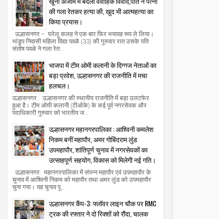
खूनी अंजाम में बदला वैवाहिक विवाद,पति ने पत्नी
की गला रेतकर हत्या की, खुद भी आत्महत्या का
किया प्रयास।
उल्हासनगर – घरेलू कलह ने एक बार फिर भयावह रूप ले लिया।
भांडुप निवासी महिला विद्या पवळे (33) की गुरुवार रात उसके पति
संतोष पवळे ने गला रेत...
भाजपा में टीम ओमी कलानी के दिग्गज नेताओं का
11
27
Jun
Jun
2026
2026
बड़ा प्रवेश, उल्हासनगर की राजनीति में मचा
हलचल।
्याण पूर्व के आत्माराम नगर में फायरिंग: राहुल वर्मा
कल्याण-डोंबिवली: शिक्षण विभाग की पहली ब
भीर रूप से घायल, चार जुटाए गए हिरासत में।
— सुरक्षा, गुणवत्ता व कार्यान्वयन पर जोर।
उल्हासनगर : उल्हासनगर की स्थानीय राजनीति में बड़ा उलटफेर
हुआ है। टीम ओमी कलानी (टीओके) के कई पूर्व नगरसेवक और
the new azadi times
2026/6/11
the new azadi times
2026/6/27
पदाधिकारी गुरुवार को भारतीय ज...
उल्हासनगर महानगरपालिका : आश्विनी कमलेश
निकम बनीं महापौर, अमर गोबिंदराम लुंड
उपमहापौर, शांतिपूर्ण चुनाव में नगरसेवकों का
उत्साहपूर्ण सहयोग, विकास को मिलेगी नई गति।
उल्हासनगर: महानगरपालिका में संपन्न महापौर एवं उपमहापौर के
चुनाव में आश्विनी निकम को महापौर तथा अमर लुंड को उपमहापौर
चुना गया। यह चुनाव पू...
उल्हासनगर कैंप-3: फ्लॉवर लाइन चौक पर RMC
ट्रक की रफ्तार ने दो रिक्शों को रौंदा, चालक