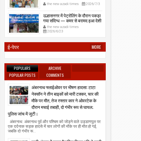
प्रेमनगर टेकडी से देसी रिवॉल्वर व
the new azadi times
2026/7/3
काडतूस जप्त, इलीगल हथियार साथ
पकड़ा गया युवक एक दिन की पोलीस
उल्हासनगर में पेट्रोलिंग के दौरान पकड़ा
कोठडी में।
गया संदिग्ध — कमर से बरामद हुआ देशी
रिवॉल्वर।
the new azadi times
2026/6/23
ई-पेपर
MORE
POPULARS
ARCHIVE
POPULAR POSTS
COMMENTS
अंबरनाथ फ्लाईओवर पर भीषण हादसा: टाटा
नेक्सॉन ने तीन बाइकों को मारी टक्कर, चार की
मौके पर मौत, तेज रफ्तार कार ने ओवरटेक के
दौरान मचाई तबाही, दो गंभीर रूप से घायल;
पुलिस जांच में जुटी।
अंबरनाथ: अंबरनाथ पूर्व और पश्चिम को जोड़ने वाले उड्डाणपुल पर
एक दर्दनाक सड़क हादसे में चार लोगों की मौके पर ही मौत हो गई,
जबकि दो गंभीर रू...