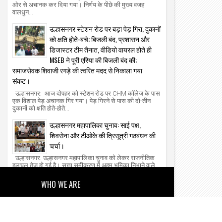
ओर से अचानक कर दिया गया। निर्णय के पीछे की मुख्य वजह
वालधुन...
उल्हासनगर स्टेशन रोड पर बड़ा पेड़ गिरा, दुकानों
को क्षति होते-बचे; बिजली बंद, प्रशासन और
डिजास्टर टीम तैनात, वीडियो वायरल होते ही
MSEB ने पूरी एरिया की बिजली बंद की;
समाजसेवक शिवाजी रगड़े की त्वरित मदद से निकाला गया
संकट।
उल्हासनगर: आज दोपहर को स्टेशन रोड पर CHM कॉलेज के पास
एक विशाल पेड़ अचानक गिर गया। पेड़ गिरने से पास की दो-तीन
दुकानों को क्षति होते-होते...
उल्हासनगर महापालिका चुनाव: साई पक्ष,
शिवसेना और टीओके की त्रिसूत्री गठबंधन की
चर्चा।
उल्हासनगर: उल्हासनगर महापालिका चुनाव को लेकर राजनीतिक
हलचल तेज हो गई है। सत्ता समीकरण में अहम भूमिका निभाने वाले
साई पक्ष को लेकर बयानबाजी...
WHO WE ARE
About Us
Our Team