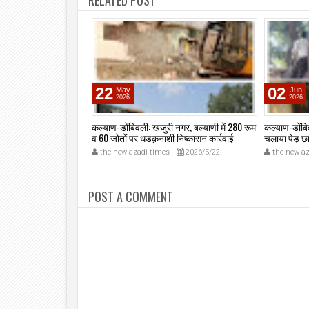
RELATED POST
22
02
May
Jun
2026
2026
रपालिकाः "मिशन हरित
कल्याण-डोंबिवली: खजुरी नगर, बल्याणी में 280 रूम
कल्याण-डोंबि
&D वेस्ट प्लांट में भव्य
व 60 जोतों पर धडक़नाशी निष्कासन कार्रवाई
चलाया पेड़ छ
ली चौधरी, आयुक्त अभिनव
खतरनाक पेड़ 
2026/7/20
the new azadi times
2026/5/22
the new az
 मौजूदगी में स्कूल बच्चों
कल्याण-डोंब
 भाग।
POST A COMMENT