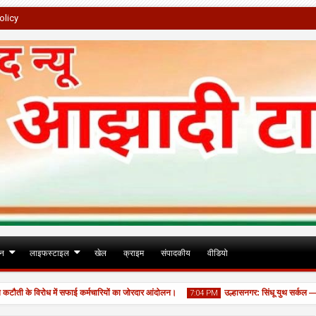
olicy
जन
लाइफस्टाइल
खेल
क्राइम
संपादकीय
वीडियो
े विरोध में सफाई कर्मचारियों का जोरदार आंदोलन।
उल्हासनगर: सिंधू युथ सर्कल — एमएम ज
7:04 PM