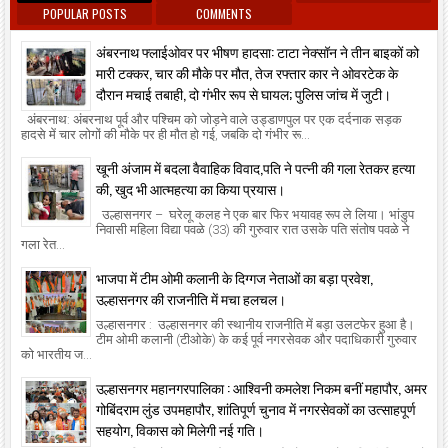
POPULAR POSTS
COMMENTS
अंबरनाथ फ्लाईओवर पर भीषण हादसा: टाटा नेक्सॉन ने तीन बाइकों को
मारी टक्कर, चार की मौके पर मौत, तेज रफ्तार कार ने ओवरटेक के
दौरान मचाई तबाही, दो गंभीर रूप से घायल; पुलिस जांच में जुटी।
अंबरनाथ: अंबरनाथ पूर्व और पश्चिम को जोड़ने वाले उड्डाणपुल पर एक दर्दनाक सड़क
हादसे में चार लोगों की मौके पर ही मौत हो गई, जबकि दो गंभीर रू...
खूनी अंजाम में बदला वैवाहिक विवाद,पति ने पत्नी की गला रेतकर हत्या
की, खुद भी आत्महत्या का किया प्रयास।
उल्हासनगर – घरेलू कलह ने एक बार फिर भयावह रूप ले लिया। भांडुप
निवासी महिला विद्या पवळे (33) की गुरुवार रात उसके पति संतोष पवळे ने
गला रेत...
भाजपा में टीम ओमी कलानी के दिग्गज नेताओं का बड़ा प्रवेश,
उल्हासनगर की राजनीति में मचा हलचल।
उल्हासनगर : उल्हासनगर की स्थानीय राजनीति में बड़ा उलटफेर हुआ है।
टीम ओमी कलानी (टीओके) के कई पूर्व नगरसेवक और पदाधिकारी गुरुवार
को भारतीय ज...
उल्हासनगर महानगरपालिका : आश्विनी कमलेश निकम बनीं महापौर, अमर
गोबिंदराम लुंड उपमहापौर, शांतिपूर्ण चुनाव में नगरसेवकों का उत्साहपूर्ण
सहयोग, विकास को मिलेगी नई गति।