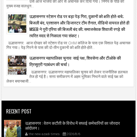
उसे आज भाजपा की ओर से अचानक कर दिया गया। निर्णय के पीछे की
मुख्य वजह वालधुन...
उल्हासनगर स्टेशन रोड पर बड़ा पेड़ गिरा, दुकानों को क्षति होते-बचे;
बिजली बंद, प्रशासन और डिजास्टर टीम तैनात, वीडियो वायरल होते ही
MSEB ने पूरी एरिया की बिजली बंद की; समाजसेवक शिवाजी रगड़े की
त्वरित मदद से निकाला गया संकट।
उल्हासनगर: आज दोपहर को स्टेशन रोड पर CHM कॉलेज के पास एक विशाल पेड़ अचानक
गिर गया। पेड़ गिरने से पास की दो-तीन दुकानों को क्षति होते-होते...
उल्हासनगर महापालिका चुनाव: साई पक्ष, शिवसेना और टीओके की
त्रिसूत्री गठबंधन की चर्चा।
उल्हासनगर: उल्हासनगर महापालिका चुनाव को लेकर राजनीतिक हलचल
तेज हो गई है। सत्ता समीकरण में अहम भूमिका निभाने वाले साई पक्ष को
लेकर बयानबाजी...
RECENT POST
उल्हासनगर : वेतन कटौती के विरोध में सफाई कर्मचारियों का जोरदार
आंदोलन।
the new azadi times
2026/8/6