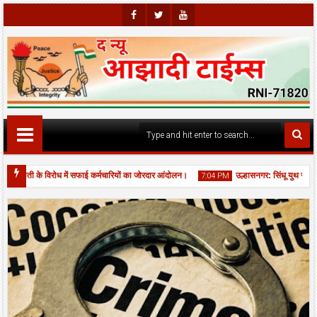
Faceb
Twitte
Youtu
Ook
R
Be
 कटौती के विरोध में सफाई कर्मचारियों का जोरदार आंदोलन।
उल्हासनगर: सिंधू युथ सर्कल 
7:04 PM
स्वामी सत्संग चौक पर JCB से नाला बना कर भरे गड्ढों की आपात मरम्मत, यातायात बहाल।
06
Aug
2026