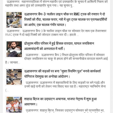
उल्हासनगर: महानगरपालिका में संपन्न महापौर एवं उपमहापौर के चुनाव में आश्विनी निकम को
महापौर तथा अमर लुंड को उपमहापौर चुना गया। यह चुनाव पू...
उल्हासनगर कैंप-3: फ्लॉवर लाइन चौक पर RMC ट्रक की रफ्तार ने दो
रिक्शों को रौंदा, चालक फरार, नशे में धुत ट्रक चालक पर प्रत्यक्षदर्शियों
का आरोप, एक चालक गंभीर घायल।
उल्हासनगर : उल्हासनगर कैंप-3 के फ्लॉवर लाइन चौक पर सोमवार देर शाम एक तेजरफ्तार
RMC ट्रक ने दो खड़े रिक्शों को जोरदार टक्कर मार दी। हादसे ...
ढोलूराम मंदिर परिसर में हुई हिंसक वारदात, घायल जयकिशन
आलमचंदानी को अस्पताल में भर्ती।
उल्हासनगर : उल्हासनगर कैंप 2 स्थित ढोलूराम मंदिर परिसर में सोमवार
दोपहर जयकिशन पर चाकू से हमला होने की सनसनीखेज वारदात सामने आई
है। जानका...
उल्हासनगर की सड़कों पर बना “मुफ़्त स्विमिंग पूल” मनसे कार्यकर्ता
योगिराज देशमुख का अनोखा आंदोलन।
उल्हासनगर: उल्हासनगर में शहरवासियों के लिए सड़कों पर बने गड्ढे और
उनमें खड़े पानी को लेकर नया विवाद चल रहा है। महाराष्ट्र नवनिर्माण सेना
(...
शाहाड ब्रिज का उद्घाटन अचानक, भाजपा नेतृत्त्व में शुरू हुआ
आवागमन।
उल्हासनगर: शाहाड ब्रिज, जिसका उद्घाटन सोमवार को प्रस्तावित था,