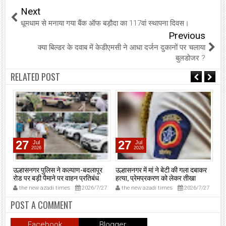
Next
धूमधाम से मनाया गया बैंक ऑफ बड़ौदा का 117वां स्थापना दिवस।
Previous
क्या बिल्डर के दवाब में केडीएमसी ने आधा दर्जन दुकानों पर चलाया
बुलडोजर ?
RELATED POST
27
27
Jul
Jul
2026
2026
उल्हासनगर पुलिस ने कल्याण-बदलापूर
उल्हासनगर में मां ने बेटी की गला दबाकर
एसए
न।
रोड पर बड़ी पैमाने पर वाहन प्रतिबंध
हत्या, प्रेमप्रकरण को लेकर तीखा
‘न
अभियान चलाया।
विवाद।
मुं
6
the new azadi times
2026/7/27
the new azadi times
2026/7/27
t
मुख
मु
POST A COMMENT
शप
उल्
Facebook
Blogger
प्र