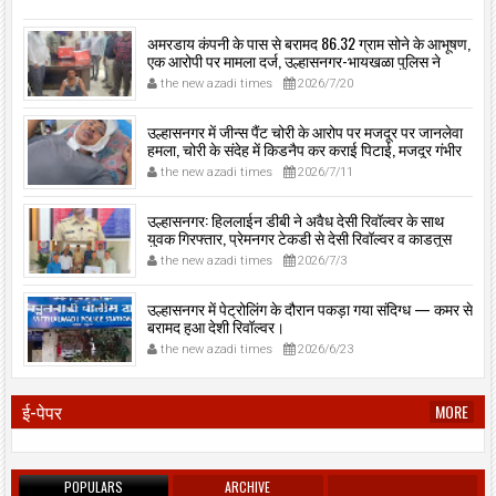
अमरडाय कंपनी के पास से बरामद 86.32 ग्राम सोने के आभूषण,
एक आरोपी पर मामला दर्ज, उल्हासनगर-भायखळा पुलिस ने
घरफोड़ियों के संबंध में एक आरोपी से महत्वपूर्ण पूछताछ के बाद
the new azadi times
2026/7/20
आरोपी के साथी के ठिकाने से 10,90,261 रुपये मूल्य के सोने के
आभूषण बरामद किए।
उल्हासनगर में जीन्स पैंट चोरी के आरोप पर मजदूर पर जानलेवा
हमला, चोरी के संदेह में किडनैप कर कराई पिटाई, मजदूर गंभीर
रूप से जख्मी।
the new azadi times
2026/7/11
उल्हासनगर: हिललाईन डीबी ने अवैध देसी रिवॉल्वर के साथ
युवक गिरफ्तार, प्रेमनगर टेकडी से देसी रिवॉल्वर व काडतूस
जप्त, इलीगल हथियार साथ पकड़ा गया युवक एक दिन की
the new azadi times
2026/7/3
पोलीस कोठडी में।
उल्हासनगर में पेट्रोलिंग के दौरान पकड़ा गया संदिग्ध — कमर से
बरामद हुआ देशी रिवॉल्वर।
the new azadi times
2026/6/23
ई-पेपर
MORE
POPULARS
ARCHIVE