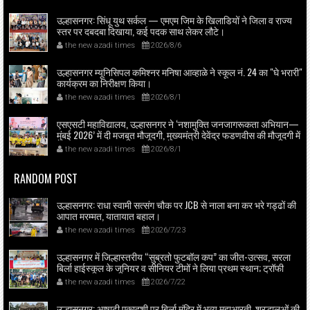
उल्हासनगर: सिंधू युथ सर्कल — एमएम जिम के खिलाडियों ने जिला व राज्य
स्तर पर दबदबा दिखाया, कई पदक साथ लेकर लौटे।
the new azadi times
2026/8/6
उल्हासनगर म्यूनिसिपल कमिश्नर मनिषा आव्हाळे ने स्कूल नं. 24 का "घे भरारी"
कार्यक्रम का निरीक्षण किया।
the new azadi times
2026/8/1
एसएसटी महाविद्यालय, उल्हासनगर ने ‘नशामुक्ति जनजागरूकता अभियान—
मुंबई 2026’ में दी मजबूत मौजूदगी, मुख्यमंत्री देवेंद्र फडणवीस की मौजूदगी में
मुंबई के एनएससीआई डोम में आयोजित शपथ ग्रहण समारोह का लाइव
the new azadi times
2026/8/1
प्रसारण उल्हासनगर में भी दिखाया गया; छात्रों ने प्रत्यक्ष व ऑनलाइन
हिस्सेदारी कर समाज में नशामुक्ति का संदेश फैलाया।
RANDOM POST
उल्हासनगर: राधा स्वामी सत्संग चौक पर JCB से नाला बना कर भरे गड्ढों की
आपात मरम्मत, यातायात बहाल।
the new azadi times
2026/7/23
उल्हासनगर में जिल्हास्तरीय “सुब्रतो फुटबॉल कप” का जीत-उत्सव, सरला
बिर्ला हाईस्कूल के जूनियर व सीनियर टीमों ने लिया प्रथम स्थान; ट्रॉफी
मनिषा आव्हाळे व पदाधिकारियों ने प्रदान की।
the new azadi times
2026/7/22
उल्हासनगर: आषाढ़ी एकादशी पर बिर्ला मंदिर में भव्य महाआरती, श्रद्धालुओं की