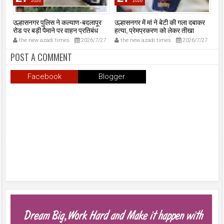
2026
2026
उल्हासनगर पुलिस ने कल्याण-बदलापूर
उल्हासनगर में मां ने बेटी की गला दबाकर
एसए
न।
रोड पर बड़ी पैमाने पर वाहन प्रतिबंध
हत्या, प्रेमप्रकरण को लेकर तीखा
‘न
अभियान चलाया।
विवाद।
मुं
6
the new azadi times
2026/7/27
the new azadi times
2026/7/27
t
मुख
मु
POST A COMMENT
शप
उल्
Facebook
Blogger
प्र
समा