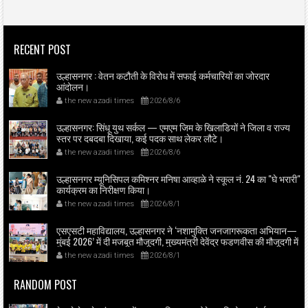
RECENT POST
उल्हासनगर : वेतन कटौती के विरोध में सफाई कर्मचारियों का जोरदार
आंदोलन।
the new azadi times
2026/8/6
उल्हासनगर: सिंधू युथ सर्कल — एमएम जिम के खिलाडियों ने जिला व राज्य
स्तर पर दबदबा दिखाया, कई पदक साथ लेकर लौटे।
the new azadi times
2026/8/6
उल्हासनगर म्यूनिसिपल कमिश्नर मनिषा आव्हाळे ने स्कूल नं. 24 का "घे भरारी"
कार्यक्रम का निरीक्षण किया।
the new azadi times
2026/8/1
एसएसटी महाविद्यालय, उल्हासनगर ने ‘नशामुक्ति जनजागरूकता अभियान—
मुंबई 2026’ में दी मजबूत मौजूदगी, मुख्यमंत्री देवेंद्र फडणवीस की मौजूदगी में
मुंबई के एनएससीआई डोम में आयोजित शपथ ग्रहण समारोह का लाइव
the new azadi times
2026/8/1
प्रसारण उल्हासनगर में भी दिखाया गया; छात्रों ने प्रत्यक्ष व ऑनलाइन
हिस्सेदारी कर समाज में नशामुक्ति का संदेश फैलाया।
RANDOM POST