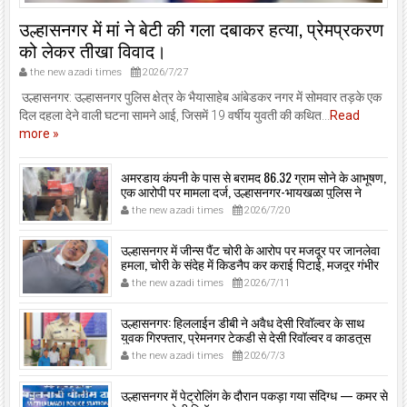
उल्हासनगर में मां ने बेटी की गला दबाकर हत्या, प्रेमप्रकरण
को लेकर तीखा विवाद।
the new azadi times
2026/7/27
उल्हासनगर: उल्हासनगर पुलिस क्षेत्र के भैयासाहेब आंबेडकर नगर में सोमवार तड़के एक
दिल दहला देने वाली घटना सामने आई, जिसमें 19 वर्षीय युवती की कथित...
Read
more »
अमरडाय कंपनी के पास से बरामद 86.32 ग्राम सोने के आभूषण,
एक आरोपी पर मामला दर्ज, उल्हासनगर-भायखळा पुलिस ने
घरफोड़ियों के संबंध में एक आरोपी से महत्वपूर्ण पूछताछ के बाद
the new azadi times
2026/7/20
आरोपी के साथी के ठिकाने से 10,90,261 रुपये मूल्य के सोने के
आभूषण बरामद किए।
उल्हासनगर में जीन्स पैंट चोरी के आरोप पर मजदूर पर जानलेवा
हमला, चोरी के संदेह में किडनैप कर कराई पिटाई, मजदूर गंभीर
रूप से जख्मी।
the new azadi times
2026/7/11
उल्हासनगर: हिललाईन डीबी ने अवैध देसी रिवॉल्वर के साथ
युवक गिरफ्तार, प्रेमनगर टेकडी से देसी रिवॉल्वर व काडतूस
जप्त, इलीगल हथियार साथ पकड़ा गया युवक एक दिन की
the new azadi times
2026/7/3
पोलीस कोठडी में।
उल्हासनगर में पेट्रोलिंग के दौरान पकड़ा गया संदिग्ध — कमर से