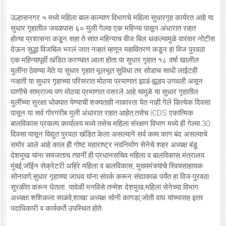
उल्हासनगर ५ मध्ये महिला बाल-कल्याण विभागचे महिला सुधारगृह कार्यरत आहे.या
सुधार गृहातील जवळपास ६० मुली गेल्या एक महिन्या पासून अंधारात राहत
होत्या.प्रशासना कडून सहा ते सात महिन्याच वीज बिल थकल्यामुळे वारंवार नोटीस
देऊन सुद्धा विजबिल भरलं जात नव्हतं म्हणून महावितरण कडून हा विज पुरवठा
एक महिन्यापूर्वी खंडित करण्यात आला होता.या सुधार गृहात १८ वर्षा खालील
मुलींना ठेवण्या येते.या सुधार गृहात मूलभूत सुविधा तर सोडाच साधी लाईटही
नव्हती.या सुधार गृहाच्या परिसरात मोठया प्रमाणात झाडं-झूडप उगवली असून
घाणीचे साम्राज्य पण मोठया प्रमाणात पसरले आहे.यामुळे या सुधार गृहातील
मुलींच्या सुरक्षा धोक्यात येण्याची शक्यताही नाकारता येत नाही.गेले कित्येक दिवसा
पासून या सर्व गोरगरीब मुली अंधारात राहत आहेत,तसेच ICDS एकात्मिक
बालविकास प्रकल्प कार्यालय मध्ये तसेच महिला संरक्षण विभाग मध्ये ही गेल्या 30
दिवसा पासून विद्युत पुरवठा खंडित केला असल्याने सर्व काम.काग बंद असल्याचे
समोर आले आहे.काल ही गोष्ट महाराष्ट्र नवनिर्माण सेनेचे शहर अध्यक्ष बंडू
देशमुख यांना समजताच त्यानीं ही प्रधानसचिव महिला व बालविकास मंत्रालय
मुंबई,जॉईन सेक्रेटरी अहिरे महिला व बालविकास, मुख्यमंत्र्यांचे स्वियसाहायक
सोनावणे,सुधार गृहाच्या जाधव यांना संपर्क करून संद्याकाळ पर्यंत हा विज-पुरवठा
सुरळीत करून घेतला. यावेळी मनविसे तन्मेश देशमुख,महिला सेनेच्या विभाग
अध्यक्षा शशिकला साळवे,शाखा अध्यक्ष सोनी कागडा,जोती वाघ यांच्यासह इतर
पदाधिकारी व कार्यकर्ते उपस्थित होते.