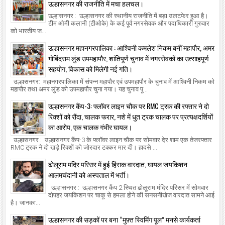
उल्हासनगर की राजनीति में मचा हलचल।
उल्हासनगर : उल्हासनगर की स्थानीय राजनीति में बड़ा उलटफेर हुआ है।
टीम ओमी कलानी (टीओके) के कई पूर्व नगरसेवक और पदाधिकारी गुरुवार
को भारतीय ज...
उल्हासनगर महानगरपालिका : आश्विनी कमलेश निकम बनीं महापौर, अमर
गोबिंदराम लुंड उपमहापौर, शांतिपूर्ण चुनाव में नगरसेवकों का उत्साहपूर्ण
सहयोग, विकास को मिलेगी नई गति।
उल्हासनगर: महानगरपालिका में संपन्न महापौर एवं उपमहापौर के चुनाव में आश्विनी निकम को
महापौर तथा अमर लुंड को उपमहापौर चुना गया। यह चुनाव पू...
उल्हासनगर कैंप-3: फ्लॉवर लाइन चौक पर RMC ट्रक की रफ्तार ने दो
रिक्शों को रौंदा, चालक फरार, नशे में धुत ट्रक चालक पर प्रत्यक्षदर्शियों
का आरोप, एक चालक गंभीर घायल।
उल्हासनगर : उल्हासनगर कैंप-3 के फ्लॉवर लाइन चौक पर सोमवार देर शाम एक तेजरफ्तार
RMC ट्रक ने दो खड़े रिक्शों को जोरदार टक्कर मार दी। हादसे ...
ढोलूराम मंदिर परिसर में हुई हिंसक वारदात, घायल जयकिशन
आलमचंदानी को अस्पताल में भर्ती।
उल्हासनगर : उल्हासनगर कैंप 2 स्थित ढोलूराम मंदिर परिसर में सोमवार
दोपहर जयकिशन पर चाकू से हमला होने की सनसनीखेज वारदात सामने आई
है। जानका...
उल्हासनगर की सड़कों पर बना “मुफ़्त स्विमिंग पूल” मनसे कार्यकर्ता