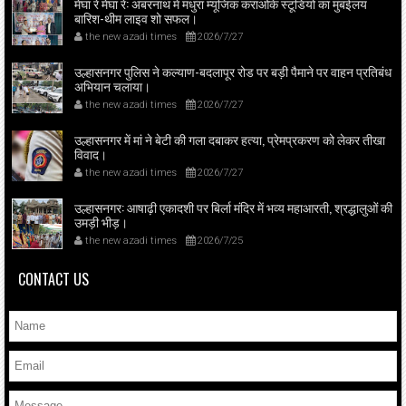
मेघा रे मेघा रे: अंबरनाथ में मधुरा म्यूजिक कराओके स्टूडियो का मुंबईलय
बारिश-थीम लाइव शो सफल।
the new azadi times
2026/7/27
उल्हासनगर पुलिस ने कल्याण-बदलापूर रोड पर बड़ी पैमाने पर वाहन प्रतिबंध
अभियान चलाया।
the new azadi times
2026/7/27
उल्हासनगर में मां ने बेटी की गला दबाकर हत्या, प्रेमप्रकरण को लेकर तीखा
विवाद।
the new azadi times
2026/7/27
उल्हासनगर: आषाढ़ी एकादशी पर बिर्ला मंदिर में भव्य महाआरती, श्रद्धालुओं की
उमड़ी भीड़।
the new azadi times
2026/7/25
CONTACT US