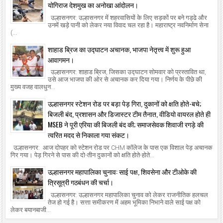
योगिराज देशमुख का अनोखा आंदोलन।
उल्हासनगर: उल्हासनगर में शहरवासियों के लिए सड़कों पर बने गड्ढे और
उनमें खड़े पानी को लेकर नया विवाद चल रहा है। महाराष्ट्र नवनिर्माण सेना
(...
शाहाड ब्रिज का उद्घाटन अचानक, भाजपा नेतृत्त्व में शुरू हुआ
आवागमन।
उल्हासनगर: शाहाड ब्रिज, जिसका उद्घाटन सोमवार को प्रस्तावित था,
उसे आज भाजपा की ओर से अचानक कर दिया गया। निर्णय के पीछे की
मुख्य वजह वालधुन...
उल्हासनगर स्टेशन रोड पर बड़ा पेड़ गिरा, दुकानों को क्षति होते-बचे;
बिजली बंद, प्रशासन और डिजास्टर टीम तैनात, वीडियो वायरल होते ही
MSEB ने पूरी एरिया की बिजली बंद की; समाजसेवक शिवाजी रगड़े की
त्वरित मदद से निकाला गया संकट।
उल्हासनगर: आज दोपहर को स्टेशन रोड पर CHM कॉलेज के पास एक विशाल पेड़ अचानक
गिर गया। पेड़ गिरने से पास की दो-तीन दुकानों को क्षति होते-होते...
उल्हासनगर महापालिका चुनाव: साई पक्ष, शिवसेना और टीओके की
त्रिसूत्री गठबंधन की चर्चा।
उल्हासनगर: उल्हासनगर महापालिका चुनाव को लेकर राजनीतिक हलचल
तेज हो गई है। सत्ता समीकरण में अहम भूमिका निभाने वाले साई पक्ष को
लेकर बयानबाजी...