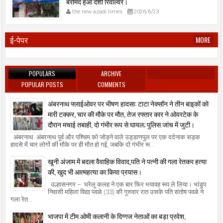
बरामद हुआ देशी रिवॉल्वर।
the new azadi times
2026/6/23
ई-पेपर
MORE
POPULARS
ARCHIVE
POPULAR POSTS
COMMENTS
अंबरनाथ फ्लाईओवर पर भीषण हादसा: टाटा नेक्सॉन ने तीन बाइकों को
मारी टक्कर, चार की मौके पर मौत, तेज रफ्तार कार ने ओवरटेक के
दौरान मचाई तबाही, दो गंभीर रूप से घायल; पुलिस जांच में जुटी।
अंबरनाथ: अंबरनाथ पूर्व और पश्चिम को जोड़ने वाले उड्डाणपुल पर एक दर्दनाक सड़क
हादसे में चार लोगों की मौके पर ही मौत हो गई, जबकि दो गंभीर रू...
खूनी अंजाम में बदला वैवाहिक विवाद,पति ने पत्नी की गला रेतकर हत्या
की, खुद भी आत्महत्या का किया प्रयास।
उल्हासनगर – घरेलू कलह ने एक बार फिर भयावह रूप ले लिया। भांडुप
निवासी महिला विद्या पवळे (33) की गुरुवार रात उसके पति संतोष पवळे ने
गला रेत...
भाजपा में टीम ओमी कलानी के दिग्गज नेताओं का बड़ा प्रवेश,