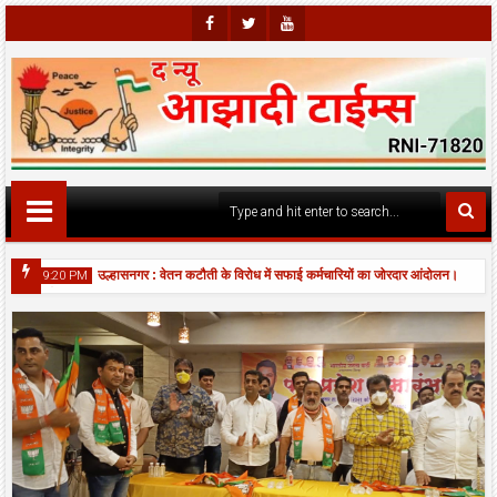
Faceb
Twitte
Youtu
Ook
R
Be
।
उल्हासनगर : वेतन कटौती के विरोध में सफाई कर्मचारियों का जोरदार आंदोलन।
9:20 PM
7:04 
रद्धालुओं की उमड़ी भीड़।
06
06
Aug
2026