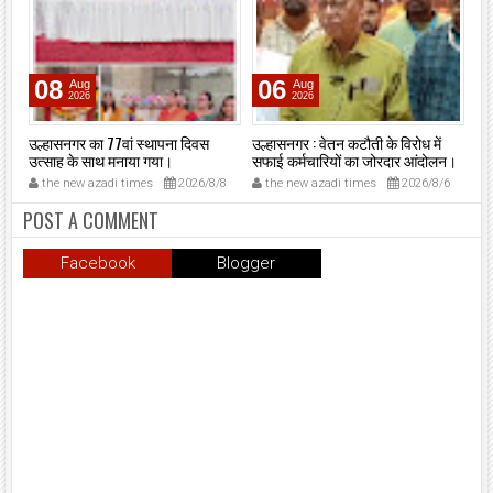
08
06
Aug
Aug
2026
2026
र
उल्हासनगर का 77वां स्थापना दिवस
उल्हासनगर : वेतन कटौती के विरोध में
उल्
उत्साह के साथ मनाया गया।
सफाई कर्मचारियों का जोरदार आंदोलन।
जिम
पर
27
the new azadi times
2026/8/8
the new azadi times
2026/8/6
t
लौ
POST A COMMENT
Facebook
Blogger