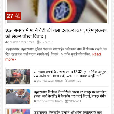
27
Jul
2026
उल्हासनगर में मां ने बेटी की गला दबाकर हत्या, प्रेमप्रकरण
को लेकर तीखा विवाद।
the new azadi times
2026/7/27
उल्हासनगर: उल्हासनगर पुलिस क्षेत्र के भैयासाहेब आंबेडकर नगर में सोमवार तड़के एक
दिल दहला देने वाली घटना सामने आई, जिसमें 19 वर्षीय युवती की कथित...
Read
more »
अमरडाय कंपनी के पास से बरामद 86.32 ग्राम सोने के आभूषण,
एक आरोपी पर मामला दर्ज, उल्हासनगर-भायखळा पुलिस ने
घरफोड़ियों के संबंध में एक आरोपी से महत्वपूर्ण पूछताछ के बाद
the new azadi times
2026/7/20
आरोपी के साथी के ठिकाने से 10,90,261 रुपये मूल्य के सोने के
आभूषण बरामद किए।
उल्हासनगर में जीन्स पैंट चोरी के आरोप पर मजदूर पर जानलेवा
हमला, चोरी के संदेह में किडनैप कर कराई पिटाई, मजदूर गंभीर
रूप से जख्मी।
the new azadi times
2026/7/11
उल्हासनगर: हिललाईन डीबी ने अवैध देसी रिवॉल्वर के साथ