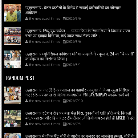
उल्हासनगर : वेतन कटौती के विरोध में सफाई कर्मचारियों का जोरदार
आंदोलन।
the new azadi times
2026/8/6
उल्हासनगर: सिंधू युथ सर्कल — एमएम जिम के खिलाडियों ने जिला व राज्य
स्तर पर दबदबा दिखाया, कई पदक साथ लेकर लौटे।
the new azadi times
2026/8/6
उल्हासनगर म्यूनिसिपल कमिश्नर मनिषा आव्हाळे ने स्कूल नं. 24 का "घे भरारी"
कार्यक्रम का निरीक्षण किया।
the new azadi times
2026/8/1
RANDOM POST
उल्हासनगर: नए ESIS अस्पताल का महापौर-आयुक्त ने किया खुला निरीक्षण,
नए ESIS अस्पताल से मिलेगा कामगारों व PM-JAY/MJPJAY कार्डधारकों को
आधुनिक स्वास्थ्य सेवा।
the new azadi times
2026/7/10
उल्हासनगर स्टेशन रोड पर बड़ा पेड़ गिरा, दुकानों को क्षति होते-बचे; बिजली
बंद, प्रशासन और डिजास्टर टीम तैनात, वीडियो वायरल होते ही MSEB ने पूरी
एरिया की बिजली बंद की; समाजसेवक शिवाजी रगड़े की त्वरित मदद से
the new azadi times
2026/7/8
निकाला गया संकट।
उल्हासनगर में जीन्स पैंट चोरी के आरोप पर मजदूर पर जानलेवा हमला, चोरी के