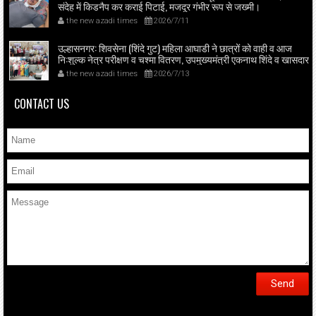
संदेह में किडनैप कर कराई पिटाई, मजदूर गंभीर रूप से जख्मी।
the new azadi times
2026/7/11
उल्हासनगर: शिवसेना (शिंदे गुट) महिला आघाडी ने छात्रों को वाही व आज
नि:शुल्क नेत्र परीक्षण व चश्मा वितरण, उपमुख्यमंत्री एकनाथ शिंदे व खासदार
श्रीकांत शिंदे के मार्गदर्शन में महिला आघाड़ी शिवसेना (शिंदे गुट) का सामाजिक
the new azadi times
2026/7/13
कार्य, सरकारी व नागरिक प्रतिनिधियों की बड़ी उपस्थिति।
CONTACT US