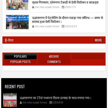
युवक गिरफ्तार, प्रेमनगर टेकडी से देसी रिवॉल्वर व काडतूस
जप्त, इलीगल हथियार साथ पकड़ा गया युवक एक दिन की
the new azadi times
2026/7/3
पोलीस कोठडी में।
उल्हासनगर में पेट्रोलिंग के दौरान पकड़ा गया संदिग्ध — कमर से
बरामद हुआ देशी रिवॉल्वर।
the new azadi times
2026/6/23
ई-पेपर
MORE
POPULARS
ARCHIVE
POPULAR POSTS
COMMENTS
RECENT POST
उल्हासनगर का 77वां स्थापना दिवस उत्साह के साथ मनाया गया।
the new azadi times
2026/8/8