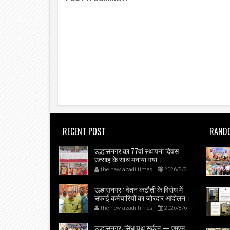
RECENT POST
RAND
उल्हासनगर का 77वां स्थापना दिवस
उत्साह के साथ मनाया गया।
the new azadi times
2026/8/8
उल्हासनगर : वेतन कटौती के विरोध में
सफाई कर्मचारियों का जोरदार आंदोलन।
the new azadi times
2026/8/6
उल्हासनगर: सिंधू युथ सर्कल — एमएम