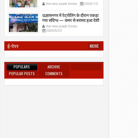
प्रेमनगर टेकडी से देसी रिवॉल्वर व
the new azadi times
2026/7/3
काडतूस जप्त, इलीगल हथियार साथ
पकड़ा गया युवक एक दिन की पोलीस
उल्हासनगर में पेट्रोलिंग के दौरान पकड़ा
कोठडी में।
गया संदिग्ध — कमर से बरामद हुआ देशी
रिवॉल्वर।
the new azadi times
2026/6/23
ई-पेपर
MORE
POPULARS
ARCHIVE
POPULAR POSTS
COMMENTS