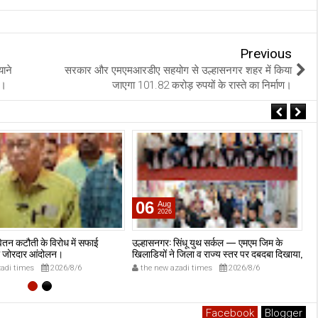
Previous
याने
सरकार और एमएमआरडीए सहयोग से उल्हासनगर शहर में किया
े।
जाएगा 101.82 करोड़ रुपयों के रास्ते का निर्माण।
06
Aug
2026
वेतन कटौती के विरोध में सफाई
उल्हासनगर: सिंधू युथ सर्कल — एमएम जिम के
उल
का जोरदार आंदोलन।
खिलाडियों ने जिला व राज्य स्तर पर दबदबा दिखाया,
स्
कई पदक साथ लेकर लौटे।
क
adi times
2026/8/6
the new azadi times
2026/8/6
Facebook
Blogger