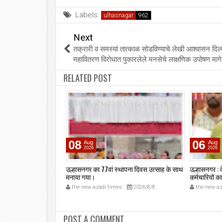
Labels:
ulhasnagar
Next
तक्रारी व समस्यां तात्काळ सोडविण्याचे लेखी आश्वासन दिल्
महावितरण विरोधात पुकारलेले मनसेचे लाक्षणिक उपोषण माग
RELATED POST
08
06
Aug
Aug
2026
2026
 की गला दबाकर हत्या,
उल्हासनगर का 77वां स्थापना दिवस उत्साह के साथ
उल्हासनगर : 
ीखा विवाद।
मनाया गया।
कर्मचारियों 
2026/7/27
the new azadi times
2026/8/8
the new az
POST A COMMENT