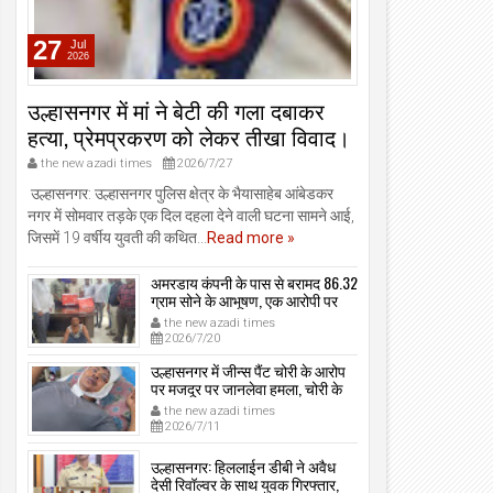
27
Jul
2026
उल्हासनगर में मां ने बेटी की गला दबाकर
हत्या, प्रेमप्रकरण को लेकर तीखा विवाद।
the new azadi times
2026/7/27
उल्हासनगर: उल्हासनगर पुलिस क्षेत्र के भैयासाहेब आंबेडकर
नगर में सोमवार तड़के एक दिल दहला देने वाली घटना सामने आई,
जिसमें 19 वर्षीय युवती की कथित...
Read more »
अमरडाय कंपनी के पास से बरामद 86.32
ग्राम सोने के आभूषण, एक आरोपी पर
मामला दर्ज, उल्हासनगर-भायखळा पुलिस
the new azadi times
ने घरफोड़ियों के संबंध में एक आरोपी से
2026/7/20
महत्वपूर्ण पूछताछ के बाद आरोपी के साथी
के ठिकाने से 10,90,261 रुपये मूल्य के
उल्हासनगर में जीन्स पैंट चोरी के आरोप
सोने के आभूषण बरामद किए।
पर मजदूर पर जानलेवा हमला, चोरी के
संदेह में किडनैप कर कराई पिटाई, मजदूर
the new azadi times
गंभीर रूप से जख्मी।
2026/7/11
उल्हासनगर: हिललाईन डीबी ने अवैध
देसी रिवॉल्वर के साथ युवक गिरफ्तार,