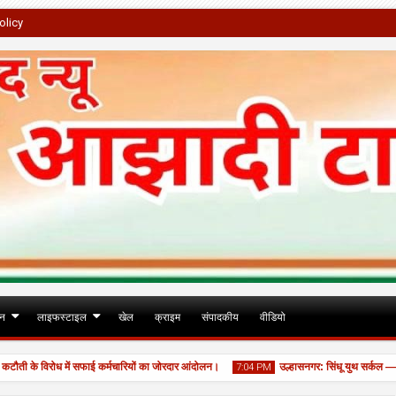
olicy
जन
लाइफस्टाइल
खेल
क्राइम
संपादकीय
वीडियो
के विरोध में सफाई कर्मचारियों का जोरदार आंदोलन।
उल्हासनगर: सिंधू युथ सर्कल — एमएम 
7:04 PM