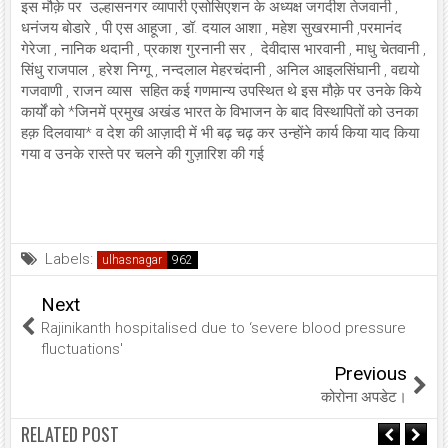
इस मौक़े पर उल्हासनगर व्यापारी एसोसिएशन के अध्यक्ष जगदीश तेजवानी ,
धनंजय बोडारे , पी एस आहूजा , डॉ. दयाल आशा , महेश सुखरमानी ,परमानंद
गेरेजा , नानिक थदानी , प्रकाश गुरनानी सर , देवीदास भारवानी , माधु चेतवानी ,
सिंधु राजपाल , हरेश निग्गू , नन्दलाल मेहरचंदानी , अनिल आइलसिंघानी , वद्ययो
गजवाणी , राजन व्यास सहित कई गणमान्य उपस्थित थे इस मौक़े पर उनके किये
कार्यों को *जिनमें प्रमुख अखंड भारत के विभाजन के बाद विस्थापितों को उनका
हक़ दिलवाया* व देश की आज़ादी में भी बढ़ चढ़ कर उन्होंने कार्य किया याद किया
गया व उनके रास्ते पर चलने की गुज़ारिश की गई
Labels:
ulhasnagar
Next
Rajinikanth hospitalised due to ‘severe blood pressure
fluctuations'
Previous
कोरोना अपडेट।
RELATED POST