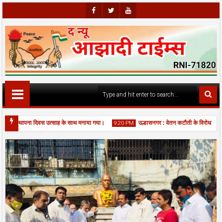
Faceb
Twitte
Youtu
Ook
R
Be
ां स्थापना दिवस उत्साह के साथ मनाया गया।
उल्हासनगर : वेतन कटौती के विरोध में सफाई
9:20 PM
 एकादशी पर बिर्ला मंदिर में भव्य महाआरती, श्रद्धालुओं की उमड़ी भीड़।
06
Aug
2026