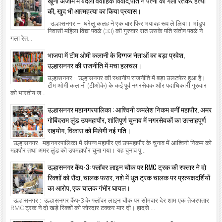
खूनी अंजाम में बदला वैवाहिक विवाद,पति ने पत्नी की गला रेतकर हत्या
की, खुद भी आत्महत्या का किया प्रयास।
उल्हासनगर – घरेलू कलह ने एक बार फिर भयावह रूप ले लिया। भांडुप
निवासी महिला विद्या पवळे (33) की गुरुवार रात उसके पति संतोष पवळे ने
गला रेत...
भाजपा में टीम ओमी कलानी के दिग्गज नेताओं का बड़ा प्रवेश,
उल्हासनगर की राजनीति में मचा हलचल।
उल्हासनगर : उल्हासनगर की स्थानीय राजनीति में बड़ा उलटफेर हुआ है।
टीम ओमी कलानी (टीओके) के कई पूर्व नगरसेवक और पदाधिकारी गुरुवार
को भारतीय ज...
उल्हासनगर महानगरपालिका : आश्विनी कमलेश निकम बनीं महापौर, अमर
गोबिंदराम लुंड उपमहापौर, शांतिपूर्ण चुनाव में नगरसेवकों का उत्साहपूर्ण
सहयोग, विकास को मिलेगी नई गति।
उल्हासनगर: महानगरपालिका में संपन्न महापौर एवं उपमहापौर के चुनाव में आश्विनी निकम को
महापौर तथा अमर लुंड को उपमहापौर चुना गया। यह चुनाव पू...
उल्हासनगर कैंप-3: फ्लॉवर लाइन चौक पर RMC ट्रक की रफ्तार ने दो
रिक्शों को रौंदा, चालक फरार, नशे में धुत ट्रक चालक पर प्रत्यक्षदर्शियों
का आरोप, एक चालक गंभीर घायल।
उल्हासनगर : उल्हासनगर कैंप-3 के फ्लॉवर लाइन चौक पर सोमवार देर शाम एक तेजरफ्तार
RMC ट्रक ने दो खड़े रिक्शों को जोरदार टक्कर मार दी। हादसे ...