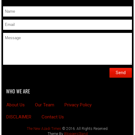
WHO WE ARE
About Us
Our Team
Privacy Policy
DISCLAIMER
Contact Us
The New Azadi Times
© 2016. All Rights Reserved.
Theme By
BloggersStand