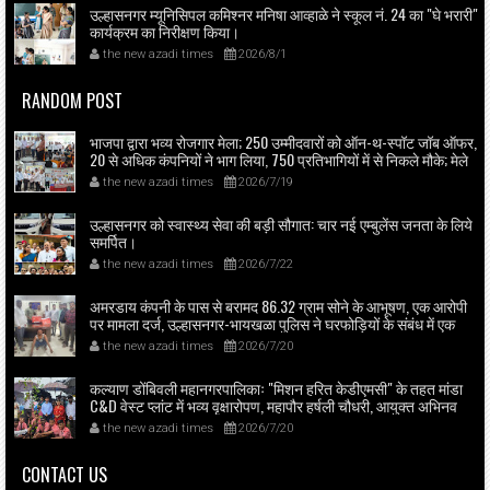
उल्हासनगर म्यूनिसिपल कमिश्नर मनिषा आव्हाळे ने स्कूल नं. 24 का "घे भरारी"
कार्यक्रम का निरीक्षण किया।
the new azadi times
2026/8/1
RANDOM POST
भाजपा द्वारा भव्य रोजगार मेला; 250 उम्मीदवारों को ऑन-थ-स्पॉट जॉब ऑफर,
20 से अधिक कंपनियों ने भाग लिया, 750 प्रतिभागियों में से निकले मौके; मेले
का उद्घाटन भाजपा ज़िला अध्यक्ष राजेश वधारिया ने किया।
the new azadi times
2026/7/19
उल्हासनगर को स्वास्थ्य सेवा की बड़ी सौगात: चार नई एम्बुलेंस जनता के लिये
समर्पित।
the new azadi times
2026/7/22
अमरडाय कंपनी के पास से बरामद 86.32 ग्राम सोने के आभूषण, एक आरोपी
पर मामला दर्ज, उल्हासनगर-भायखळा पुलिस ने घरफोड़ियों के संबंध में एक
आरोपी से महत्वपूर्ण पूछताछ के बाद आरोपी के साथी के ठिकाने से 10,90,261
the new azadi times
2026/7/20
रुपये मूल्य के सोने के आभूषण बरामद किए।
कल्याण डोंबिवली महानगरपालिकाः "मिशन हरित केडीएमसी" के तहत मांडा
C&D वेस्ट प्लांट में भव्य वृक्षारोपण, महापौर हर्षली चौधरी, आयुक्त अभिनव
गोयल व स्थानीय पार्षदों की मौजूदगी में स्कूल बच्चों ने भी उत्साहपूर्वक लिया
the new azadi times
2026/7/20
भाग।
CONTACT US