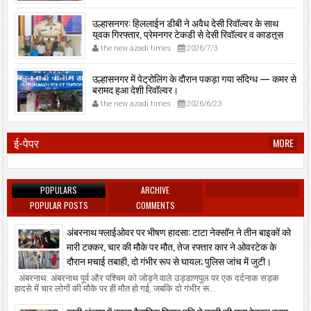
उल्हासनगर: हिललाईन डीबी ने अवैध देसी रिवॉल्वर के साथ
युवक गिरफ्तार, प्रेमनगर टेकडी से देसी रिवॉल्वर व काडतूस
जप्त, इलीगल हथियार साथ पकड़ा गया युवक एक दिन की
the new azadi times
2026/7/3
पोलीस कोठडी में।
उल्हासनगर में पेट्रोलिंग के दौरान पकड़ा गया संदिग्ध — कमर से
बरामद हुआ देशी रिवॉल्वर।
the new azadi times
2026/6/23
ई-पेपर
MORE
POPULARS
ARCHIVE
POPULAR POSTS
COMMENTS
अंबरनाथ फ्लाईओवर पर भीषण हादसा: टाटा नेक्सॉन ने तीन बाइकों को
मारी टक्कर, चार की मौके पर मौत, तेज रफ्तार कार ने ओवरटेक के
दौरान मचाई तबाही, दो गंभीर रूप से घायल; पुलिस जांच में जुटी।
अंबरनाथ: अंबरनाथ पूर्व और पश्चिम को जोड़ने वाले उड्डाणपुल पर एक दर्दनाक सड़क
हादसे में चार लोगों की मौके पर ही मौत हो गई, जबकि दो गंभीर रू...