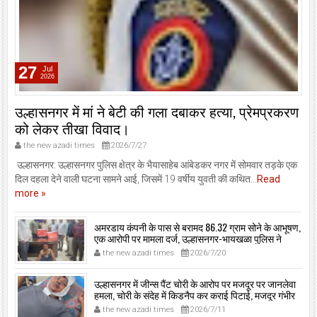
27
Jul
2026
उल्हासनगर में मां ने बेटी की गला दबाकर हत्या, प्रेमप्रकरण
को लेकर तीखा विवाद।
the new azadi times
2026/7/27
उल्हासनगर: उल्हासनगर पुलिस क्षेत्र के भैयासाहेब आंबेडकर नगर में सोमवार तड़के एक
दिल दहला देने वाली घटना सामने आई, जिसमें 19 वर्षीय युवती की कथित...
Read
more »
अमरडाय कंपनी के पास से बरामद 86.32 ग्राम सोने के आभूषण,
एक आरोपी पर मामला दर्ज, उल्हासनगर-भायखळा पुलिस ने
घरफोड़ियों के संबंध में एक आरोपी से महत्वपूर्ण पूछताछ के बाद
the new azadi times
2026/7/20
आरोपी के साथी के ठिकाने से 10,90,261 रुपये मूल्य के सोने के
आभूषण बरामद किए।
उल्हासनगर में जीन्स पैंट चोरी के आरोप पर मजदूर पर जानलेवा
हमला, चोरी के संदेह में किडनैप कर कराई पिटाई, मजदूर गंभीर
रूप से जख्मी।
the new azadi times
2026/7/11