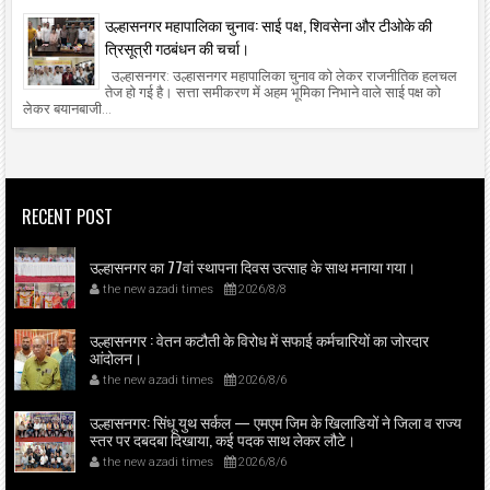
उल्हासनगर महापालिका चुनाव: साई पक्ष, शिवसेना और टीओके की
त्रिसूत्री गठबंधन की चर्चा।
उल्हासनगर: उल्हासनगर महापालिका चुनाव को लेकर राजनीतिक हलचल
तेज हो गई है। सत्ता समीकरण में अहम भूमिका निभाने वाले साई पक्ष को
लेकर बयानबाजी...
RECENT POST
उल्हासनगर का 77वां स्थापना दिवस उत्साह के साथ मनाया गया।
the new azadi times
2026/8/8
उल्हासनगर : वेतन कटौती के विरोध में सफाई कर्मचारियों का जोरदार
आंदोलन।
the new azadi times
2026/8/6
उल्हासनगर: सिंधू युथ सर्कल — एमएम जिम के खिलाडियों ने जिला व राज्य
स्तर पर दबदबा दिखाया, कई पदक साथ लेकर लौटे।
the new azadi times
2026/8/6