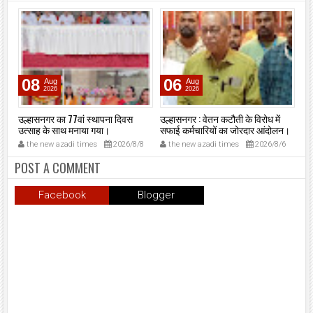
08
06
Aug
Aug
2026
2026
र
उल्हासनगर का 77वां स्थापना दिवस
उल्हासनगर : वेतन कटौती के विरोध में
उल्
उत्साह के साथ मनाया गया।
सफाई कर्मचारियों का जोरदार आंदोलन।
जिम
पर
27
the new azadi times
2026/8/8
the new azadi times
2026/8/6
t
लौ
POST A COMMENT
Facebook
Blogger