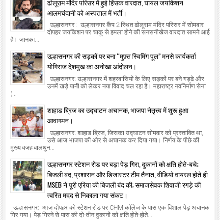
ढोलूराम मंदिर परिसर में हुई हिंसक वारदात, घायल जयकिशन
आलमचंदानी को अस्पताल में भर्ती।
उल्हासनगर : उल्हासनगर कैंप 2 स्थित ढोलूराम मंदिर परिसर में सोमवार
दोपहर जयकिशन पर चाकू से हमला होने की सनसनीखेज वारदात सामने आई
है। जानका...
उल्हासनगर की सड़कों पर बना “मुफ़्त स्विमिंग पूल” मनसे कार्यकर्ता
योगिराज देशमुख का अनोखा आंदोलन।
उल्हासनगर: उल्हासनगर में शहरवासियों के लिए सड़कों पर बने गड्ढे और
उनमें खड़े पानी को लेकर नया विवाद चल रहा है। महाराष्ट्र नवनिर्माण सेना
(...
शाहाड ब्रिज का उद्घाटन अचानक, भाजपा नेतृत्त्व में शुरू हुआ
आवागमन।
उल्हासनगर: शाहाड ब्रिज, जिसका उद्घाटन सोमवार को प्रस्तावित था,
उसे आज भाजपा की ओर से अचानक कर दिया गया। निर्णय के पीछे की
मुख्य वजह वालधुन...
उल्हासनगर स्टेशन रोड पर बड़ा पेड़ गिरा, दुकानों को क्षति होते-बचे;
बिजली बंद, प्रशासन और डिजास्टर टीम तैनात, वीडियो वायरल होते ही
MSEB ने पूरी एरिया की बिजली बंद की; समाजसेवक शिवाजी रगड़े की
त्वरित मदद से निकाला गया संकट।
उल्हासनगर: आज दोपहर को स्टेशन रोड पर CHM कॉलेज के पास एक विशाल पेड़ अचानक
गिर गया। पेड़ गिरने से पास की दो-तीन दुकानों को क्षति होते-होते...