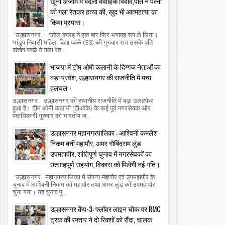
खूनी अंजाम में बदला वैवाहिक विवाद,पति ने पत्नी
की गला रेतकर हत्या की, खुद भी आत्महत्या का
किया प्रयास।
उल्हासनगर – घरेलू कलह ने एक बार फिर भयावह रूप ले लिया।
भांडुप निवासी महिला विद्या पवळे (33) की गुरुवार रात उसके पति
संतोष पवळे ने गला रेत...
भाजपा में टीम ओमी कलानी के दिग्गज नेताओं का
बड़ा प्रवेश, उल्हासनगर की राजनीति में मचा
हलचल।
उल्हासनगर : उल्हासनगर की स्थानीय राजनीति में बड़ा उलटफेर
हुआ है। टीम ओमी कलानी (टीओके) के कई पूर्व नगरसेवक और
पदाधिकारी गुरुवार को भारतीय ज...
उल्हासनगर महानगरपालिका : आश्विनी कमलेश
निकम बनीं महापौर, अमर गोबिंदराम लुंड
उपमहापौर, शांतिपूर्ण चुनाव में नगरसेवकों का
उत्साहपूर्ण सहयोग, विकास को मिलेगी नई गति।
उल्हासनगर: महानगरपालिका में संपन्न महापौर एवं उपमहापौर के
चुनाव में आश्विनी निकम को महापौर तथा अमर लुंड को उपमहापौर
चुना गया। यह चुनाव पू...
उल्हासनगर कैंप-3: फ्लॉवर लाइन चौक पर RMC
ट्रक की रफ्तार ने दो रिक्शों को रौंदा, चालक