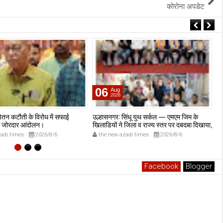
कोरोना अपडेट
06
Aug
2026
वेतन कटौती के विरोध में सफाई
उल्हासनगर: सिंधू युथ सर्कल — एमएम जिम के
उल
का जोरदार आंदोलन।
खिलाडियों ने जिला व राज्य स्तर पर दबदबा दिखाया,
स्
कई पदक साथ लेकर लौटे।
क
adi times
2026/8/6
the new azadi times
2026/8/6
Facebook
Blogger