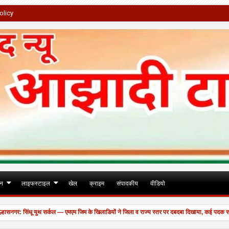
olicy
जन
लाइफस्टाइल
खेल
क्राइम
संपादकीय
वीडियो
र: सिंधू युथ सर्कल — एमएम जिम के खिलाडियों ने जिला व राज्य स्तर पर दबदबा दिखाया, कई पदक साथ ले
बहाल।