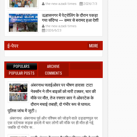
प्रेमनगर टेकडी से देसी रिवॉल्वर व
the new azadi times
2026/7/3
काडतूस जप्त, इलीगल हथियार साथ
पकड़ा गया युवक एक दिन की पोलीस
उल्हासनगर में पेट्रोलिंग के दौरान पकड़ा
कोठडी में।
गया संदिग्ध — कमर से बरामद हुआ देशी
रिवॉल्वर।
the new azadi times
2026/6/23
ई-पेपर
MORE
POPULARS
ARCHIVE
POPULAR POSTS
COMMENTS
अंबरनाथ फ्लाईओवर पर भीषण हादसा: टाटा
नेक्सॉन ने तीन बाइकों को मारी टक्कर, चार की
मौके पर मौत, तेज रफ्तार कार ने ओवरटेक के
दौरान मचाई तबाही, दो गंभीर रूप से घायल;
पुलिस जांच में जुटी।
अंबरनाथ: अंबरनाथ पूर्व और पश्चिम को जोड़ने वाले उड्डाणपुल पर
एक दर्दनाक सड़क हादसे में चार लोगों की मौके पर ही मौत हो गई,
जबकि दो गंभीर रू...