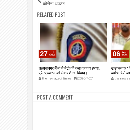
कोरोना अपडेट
RELATED POST
27
06
Jul
Aug
2026
2026
ी ने अवैध देसी रिवॉल्वर
उल्हासनगर में मां ने बेटी की गला दबाकर हत्या,
उल्हासनगर : 
्रेमनगर टेकडी से देसी
प्रेमप्रकरण को लेकर तीखा विवाद।
कर्मचारियों 
त, इलीगल हथियार साथ
2026/7/3
the new azadi times
2026/7/27
the new az
 की पोलीस कोठडी में।
POST A COMMENT