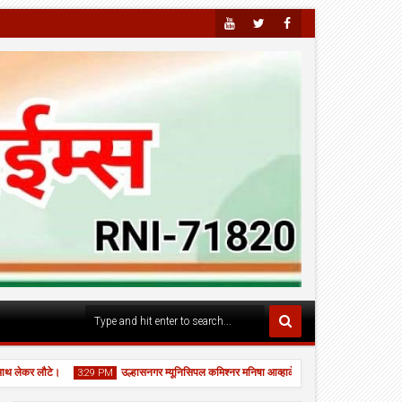
Youtu
Twitte
Faceb
Be
R
Ook
कर लौटे।
उल्हासनगर म्यूनिसिपल कमिश्नर मनिषा आव्हाळे ने स्कूल नं. 24 का "घे भरारी" कार्
3:29 PM