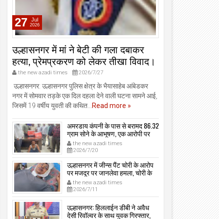
27
Jul
2026
उल्हासनगर में मां ने बेटी की गला दबाकर
हत्या, प्रेमप्रकरण को लेकर तीखा विवाद।
the new azadi times
2026/7/27
उल्हासनगर: उल्हासनगर पुलिस क्षेत्र के भैयासाहेब आंबेडकर
नगर में सोमवार तड़के एक दिल दहला देने वाली घटना सामने आई,
जिसमें 19 वर्षीय युवती की कथित...
Read more »
अमरडाय कंपनी के पास से बरामद 86.32
ग्राम सोने के आभूषण, एक आरोपी पर
मामला दर्ज, उल्हासनगर-भायखळा पुलिस
the new azadi times
ने घरफोड़ियों के संबंध में एक आरोपी से
2026/7/20
महत्वपूर्ण पूछताछ के बाद आरोपी के साथी
के ठिकाने से 10,90,261 रुपये मूल्य के
उल्हासनगर में जीन्स पैंट चोरी के आरोप
सोने के आभूषण बरामद किए।
पर मजदूर पर जानलेवा हमला, चोरी के
संदेह में किडनैप कर कराई पिटाई, मजदूर
the new azadi times
गंभीर रूप से जख्मी।
2026/7/11
उल्हासनगर: हिललाईन डीबी ने अवैध
देसी रिवॉल्वर के साथ युवक गिरफ्तार,