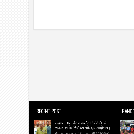
RECENT POST
RAND
उल्हासनगर : वेतन कटौती के विरोध में
सफाई कर्मचारियों का जोरदार आंदोलन।
the new azadi times
2026/8/6