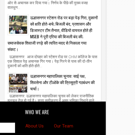
ओर से अचानक कर दिया गया। निर्णय के पीछे की मुख्य वजह
वालधुन...
उल्हासनगर स्टेशन रोड पर बड़ा पेड़ गिरा, दुकानों
को क्षति होते-बचे; बिजली बंद, प्रशासन और
डिजास्टर टीम तैनात, वीडियो वायरल होते ही
MSEB ने पूरी एरिया की बिजली बंद की;
समाजसेवक शिवाजी रगड़े की त्वरित मदद से निकाला गया
संकट।
उल्हासनगर: आज दोपहर को स्टेशन रोड पर CHM कॉलेज के पास
एक विशाल पेड़ अचानक गिर गया। पेड़ गिरने से पास की दो-तीन
दुकानों को क्षति होते-होते...
उल्हासनगर महापालिका चुनाव: साई पक्ष,
शिवसेना और टीओके की त्रिसूत्री गठबंधन की
चर्चा।
उल्हासनगर: उल्हासनगर महापालिका चुनाव को लेकर राजनीतिक
हलचल तेज हो गई है। सत्ता समीकरण में अहम भूमिका निभाने वाले
साई पक्ष को लेकर बयानबाजी...
WHO WE ARE
About Us
Our Team