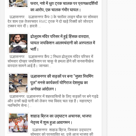
फरार, नशे में धुत ट्रक चालक पर प्रत्यक्षदर्शियों
का आरोप, एक चालक गंभीर घायल।
उल्हासनगर : उल्हासनगर कैंप-3 के फ्लॉवर लाइन चौक पर सोमवार
देर शाम एक तेजरफ्तार RMC ट्रक ने दो खड़े रिक्शों को जोरदार
टक्कर मार दी। हादसे ...
ढोलूराम मंदिर परिसर में हुई हिंसक वारदात,
घायल जयकिशन आलमचंदानी को अस्पताल में
भर्ती।
01
01
Aug
Aug
उल्हासनगर : उल्हासनगर कैंप 2 स्थित ढोलूराम मंदिर परिसर में
2026
2026
सोमवार दोपहर जयकिशन पर चाकू से हमला होने की सनसनीखेज
वारदात सामने आई है। जानका...
्हासनगर म्यूनिसिपल कमिश्नर मनिषा आव्हाळे ने
एसएसटी महाविद्यालय, उल्हासनगर ने ‘नशामुक
कूल नं. 24 का "घे भरारी" कार्यक्रम का निरीक्षण
जनजागरूकता अभियान—मुंबई 2026’ में दी
उल्हासनगर की सड़कों पर बना “मुफ़्त स्विमिंग
िया।
मौजूदगी, मुख्यमंत्री देवेंद्र फडणवीस की मौजूद
पूल” मनसे कार्यकर्ता योगिराज देशमुख का
the new azadi times
2026/8/1
the new azadi times
2026/8/1
मुंबई के एनएससीआई डोम में आयोजित शपथ 
अनोखा आंदोलन।
समारोह का लाइव प्रसारण उल्हासनगर में भी 
गया; छात्रों ने प्रत्यक्ष व ऑनलाइन हिस्सेदा
उल्हासनगर: उल्हासनगर में शहरवासियों के लिए सड़कों पर बने गड्ढे
समाज में नशामुक्ति का संदेश फैलाया।
और उनमें खड़े पानी को लेकर नया विवाद चल रहा है। महाराष्ट्र
नवनिर्माण सेना (...
शाहाड ब्रिज का उद्घाटन अचानक, भाजपा
नेतृत्त्व में शुरू हुआ आवागमन।
उल्हासनगर: शाहाड ब्रिज, जिसका उद्घाटन
सोमवार को प्रस्तावित था, उसे आज भाजपा की