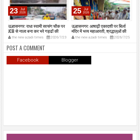
23
25
Jul
Jul
2026
2026
ा
उल्हासनगर: राधा स्वामी सत्संग चौक पर
उल्हासनगर: आषाढ़ी एकादशी पर बिर्ला
उल
JCB से नाला बना कर भरे गड्ढों की
मंदिर में भव्य महाआरती, श्रद्धालुओं की
रोड
आपात मरम्मत, यातायात बहाल।
उमड़ी भीड़।
अभ
1
the new azadi times
2026/7/23
the new azadi times
2026/7/25
t
POST A COMMENT
Facebook
Blogger