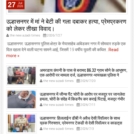
27
Jul
2026
उल्हासनगर में मां ने बेटी की गला दबाकर हत्या, प्रेमप्रकरण
को लेकर तीखा विवाद।
the new azadi times
2026/7/27
उल्हासनगर: उल्हासनगर पुलिस क्षेत्र के भैयासाहेब आंबेडकर नगर में सोमवार तड़के एक
दिल दहला देने वाली घटना सामने आई, जिसमें 19 वर्षीय युवती की कथित...
Read
more »
अमरडाय कंपनी के पास से बरामद 86.32 ग्राम सोने के आभूषण,
एक आरोपी पर मामला दर्ज, उल्हासनगर-भायखळा पुलिस ने
घरफोड़ियों के संबंध में एक आरोपी से महत्वपूर्ण पूछताछ के बाद
the new azadi times
2026/7/20
आरोपी के साथी के ठिकाने से 10,90,261 रुपये मूल्य के सोने के
आभूषण बरामद किए।
उल्हासनगर में जीन्स पैंट चोरी के आरोप पर मजदूर पर जानलेवा
हमला, चोरी के संदेह में किडनैप कर कराई पिटाई, मजदूर गंभीर
रूप से जख्मी।
the new azadi times
2026/7/11
उल्हासनगर: हिललाईन डीबी ने अवैध देसी रिवॉल्वर के साथ
युवक गिरफ्तार, प्रेमनगर टेकडी से देसी रिवॉल्वर व काडतूस
जप्त, इलीगल हथियार साथ पकड़ा गया युवक एक दिन की
the new azadi times
2026/7/3
पोलीस कोठडी में।