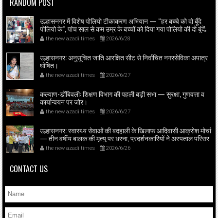
RANDOM POST
उल्हासनगर में विशेष पोलियो टीकाकरण अभियान — “हर बच्चे को दो बूँदे
पोलियो के”, पांच साल से कम उम्र के बच्चों को दिया गया पोलियो की दो बूंदें;
स्वास्थ्यकर्मी व आशास्वयंसेवकों ने पहुंच कर माता-पिता से सहयोग माँगा।
the new azadi times
2026/6/28
उल्हासनगर: अनुसूचित जाति आरक्षित सीट से निर्वाचित नगरसेविका अपात्र
घोषित।
the new azadi times
2026/6/27
कल्याण-डोंबिवली: शिक्षण विभाग की पहली बड़ी सभा — सुरक्षा, गुणवत्ता व
कार्यान्वयन पर जोर।
the new azadi times
2026/6/27
उल्हासनगर: स्वास्थ्य सेवाओं की बदहाली के खिलाफ आदिवासी आक्रोश मोर्चा
— तीन वर्षीय बालक की मृत्यु पर धरना, प्रदर्शनकारियों ने अस्पताल परिसर
में बैठकर विरोध जताया; जिला शल्य चिकित्सक से हुई बैठक, 15 दिनों में जांच-
the new azadi times
2026/6/26
रिपोर्ट का आश्वासन।
CONTACT US