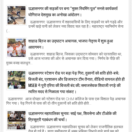
उल्हासनगर की सड़कों पर बना “मुफ़्त स्विमिंग पूल” मनसे कार्यकर्ता
योगिराज देशमुख का अनोखा आंदोलन।
उल्हासनगर: उल्हासनगर में शहरवासियों के लिए सड़कों पर बने गड्ढे और
उनमें खड़े पानी को लेकर नया विवाद चल रहा है। महाराष्ट्र नवनिर्माण सेना
(...
शाहाड ब्रिज का उद्घाटन अचानक, भाजपा नेतृत्त्व में शुरू हुआ
आवागमन।
उल्हासनगर: शाहाड ब्रिज, जिसका उद्घाटन सोमवार को प्रस्तावित था,
उसे आज भाजपा की ओर से अचानक कर दिया गया। निर्णय के पीछे की
मुख्य वजह वालधुन...
उल्हासनगर स्टेशन रोड पर बड़ा पेड़ गिरा, दुकानों को क्षति होते-बचे;
बिजली बंद, प्रशासन और डिजास्टर टीम तैनात, वीडियो वायरल होते ही
MSEB ने पूरी एरिया की बिजली बंद की; समाजसेवक शिवाजी रगड़े की
त्वरित मदद से निकाला गया संकट।
उल्हासनगर: आज दोपहर को स्टेशन रोड पर CHM कॉलेज के पास एक विशाल पेड़ अचानक
गिर गया। पेड़ गिरने से पास की दो-तीन दुकानों को क्षति होते-होते...
उल्हासनगर महापालिका चुनाव: साई पक्ष, शिवसेना और टीओके की
त्रिसूत्री गठबंधन की चर्चा।
उल्हासनगर: उल्हासनगर महापालिका चुनाव को लेकर राजनीतिक हलचल
तेज हो गई है। सत्ता समीकरण में अहम भूमिका निभाने वाले साई पक्ष को