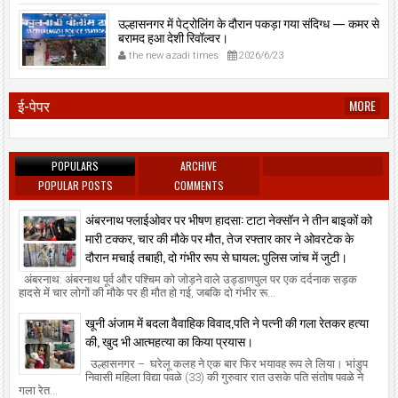
उल्हासनगर में पेट्रोलिंग के दौरान पकड़ा गया संदिग्ध — कमर से
बरामद हुआ देशी रिवॉल्वर।
the new azadi times
2026/6/23
ई-पेपर
MORE
POPULARS
ARCHIVE
POPULAR POSTS
COMMENTS
अंबरनाथ फ्लाईओवर पर भीषण हादसा: टाटा नेक्सॉन ने तीन बाइकों को
मारी टक्कर, चार की मौके पर मौत, तेज रफ्तार कार ने ओवरटेक के
दौरान मचाई तबाही, दो गंभीर रूप से घायल; पुलिस जांच में जुटी।
अंबरनाथ: अंबरनाथ पूर्व और पश्चिम को जोड़ने वाले उड्डाणपुल पर एक दर्दनाक सड़क
हादसे में चार लोगों की मौके पर ही मौत हो गई, जबकि दो गंभीर रू...
खूनी अंजाम में बदला वैवाहिक विवाद,पति ने पत्नी की गला रेतकर हत्या
की, खुद भी आत्महत्या का किया प्रयास।
उल्हासनगर – घरेलू कलह ने एक बार फिर भयावह रूप ले लिया। भांडुप
निवासी महिला विद्या पवळे (33) की गुरुवार रात उसके पति संतोष पवळे ने
गला रेत...