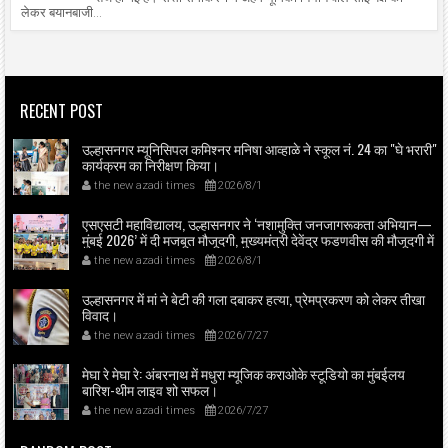
लेकर बयानबाजी...
RECENT POST
उल्हासनगर म्यूनिसिपल कमिश्नर मनिषा आव्हाळे ने स्कूल नं. 24 का "घे भरारी"
कार्यक्रम का निरीक्षण किया।
the new azadi times
2026/8/1
एसएसटी महाविद्यालय, उल्हासनगर ने ‘नशामुक्ति जनजागरूकता अभियान—
मुंबई 2026’ में दी मजबूत मौजूदगी, मुख्यमंत्री देवेंद्र फडणवीस की मौजूदगी में
मुंबई के एनएससीआई डोम में आयोजित शपथ ग्रहण समारोह का लाइव
the new azadi times
2026/8/1
प्रसारण उल्हासनगर में भी दिखाया गया; छात्रों ने प्रत्यक्ष व ऑनलाइन
हिस्सेदारी कर समाज में नशामुक्ति का संदेश फैलाया।
उल्हासनगर में मां ने बेटी की गला दबाकर हत्या, प्रेमप्रकरण को लेकर तीखा
विवाद।
the new azadi times
2026/7/27
मेघा रे मेघा रे: अंबरनाथ में मधुरा म्यूजिक कराओके स्टूडियो का मुंबईलय
बारिश-थीम लाइव शो सफल।
the new azadi times
2026/7/27