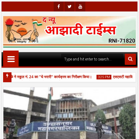
Faceb
Twitte
Youtu
Ook
R
Be
्हाळे ने स्कूल नं. 24 का "घे भरारी" कार्यक्रम का निरीक्षण किया।
एसएसटी महाविद्यालय, उल
3:25 PM
ौगात: चार नई एम्बुलेंस जनता के लिये समर्पित।
01
Aug
2026