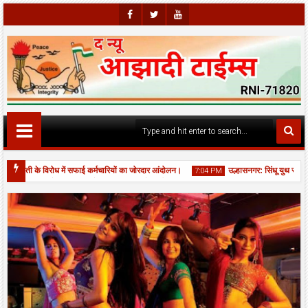
Faceb
Twitte
Youtu
Ook
R
Be
कटौती के विरोध में सफाई कर्मचारियों का जोरदार आंदोलन।
उल्हासनगर: सिंधू युथ सर्कल —
7:04 PM
स्वामी सत्संग चौक पर JCB से नाला बना कर भरे गड्ढों की आपात मरम्मत, यातायात बहाल।
06
Aug
2026