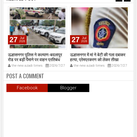
27
27
Jul
Jul
2026
2026
ंग:
उल्हासनगर पुलिस ने कल्याण-बदलापूर
उल्हासनगर में मां ने बेटी की गला दबाकर
एसए
टाए
रोड पर बड़ी पैमाने पर वाहन प्रतिबंध
हत्या, प्रेमप्रकरण को लेकर तीखा
‘न
अभियान चलाया।
विवाद।
मुं
11
the new azadi times
2026/7/27
the new azadi times
2026/7/27
t
मुख
मु
POST A COMMENT
शप
उल्
Facebook
Blogger
प्र
समा