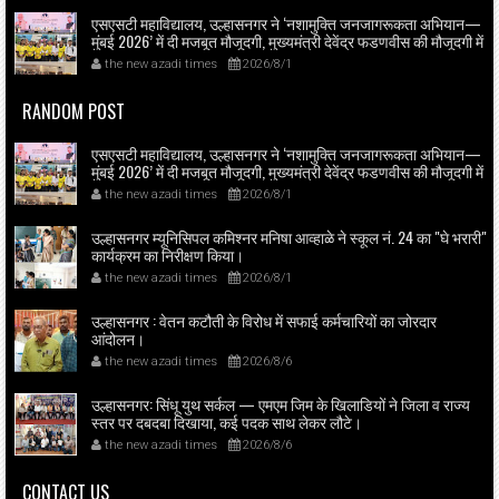
एसएसटी महाविद्यालय, उल्हासनगर ने ‘नशामुक्ति जनजागरूकता अभियान—
मुंबई 2026’ में दी मजबूत मौजूदगी, मुख्यमंत्री देवेंद्र फडणवीस की मौजूदगी में
मुंबई के एनएससीआई डोम में आयोजित शपथ ग्रहण समारोह का लाइव
the new azadi times
2026/8/1
प्रसारण उल्हासनगर में भी दिखाया गया; छात्रों ने प्रत्यक्ष व ऑनलाइन
हिस्सेदारी कर समाज में नशामुक्ति का संदेश फैलाया।
RANDOM POST
एसएसटी महाविद्यालय, उल्हासनगर ने ‘नशामुक्ति जनजागरूकता अभियान—
मुंबई 2026’ में दी मजबूत मौजूदगी, मुख्यमंत्री देवेंद्र फडणवीस की मौजूदगी में
मुंबई के एनएससीआई डोम में आयोजित शपथ ग्रहण समारोह का लाइव
the new azadi times
2026/8/1
प्रसारण उल्हासनगर में भी दिखाया गया; छात्रों ने प्रत्यक्ष व ऑनलाइन
हिस्सेदारी कर समाज में नशामुक्ति का संदेश फैलाया।
उल्हासनगर म्यूनिसिपल कमिश्नर मनिषा आव्हाळे ने स्कूल नं. 24 का "घे भरारी"
कार्यक्रम का निरीक्षण किया।
the new azadi times
2026/8/1
उल्हासनगर : वेतन कटौती के विरोध में सफाई कर्मचारियों का जोरदार
आंदोलन।
the new azadi times
2026/8/6
उल्हासनगर: सिंधू युथ सर्कल — एमएम जिम के खिलाडियों ने जिला व राज्य
स्तर पर दबदबा दिखाया, कई पदक साथ लेकर लौटे।
the new azadi times
2026/8/6
CONTACT US