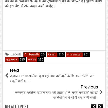
बार की वेरिफिकेशन प्रक्रिया को प्राथमिकता देने की जरूरत है। पुलिस विभाग
को इस दिशा में ठोस कदम उठाने चाहिए।
Labels:
Ambernath
kalyan
ulhasnagar
उल्हासनगर
कल्याण
Next
उल्हासनगर महापालिका द्वारा बड़ी थकबाकीदारों के खिलाफ संपत्ति कर
वसूली अभियान।
Previous
एसएसटी कॉलेज, उल्हासनगर की छात्राओं ने 'कीर्ती करंडक' खो-खो
प्रतियोगिता में चौथी बार जीती बाजी।
RELATED POST