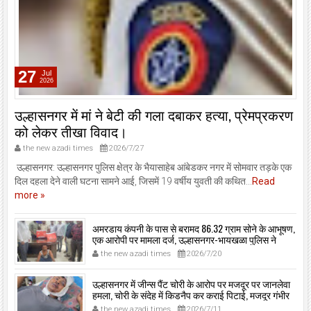
27
Jul
2026
उल्हासनगर में मां ने बेटी की गला दबाकर हत्या, प्रेमप्रकरण
को लेकर तीखा विवाद।
the new azadi times
2026/7/27
उल्हासनगर: उल्हासनगर पुलिस क्षेत्र के भैयासाहेब आंबेडकर नगर में सोमवार तड़के एक
दिल दहला देने वाली घटना सामने आई, जिसमें 19 वर्षीय युवती की कथित...
Read
more »
अमरडाय कंपनी के पास से बरामद 86.32 ग्राम सोने के आभूषण,
एक आरोपी पर मामला दर्ज, उल्हासनगर-भायखळा पुलिस ने
घरफोड़ियों के संबंध में एक आरोपी से महत्वपूर्ण पूछताछ के बाद
the new azadi times
2026/7/20
आरोपी के साथी के ठिकाने से 10,90,261 रुपये मूल्य के सोने के
आभूषण बरामद किए।
उल्हासनगर में जीन्स पैंट चोरी के आरोप पर मजदूर पर जानलेवा
हमला, चोरी के संदेह में किडनैप कर कराई पिटाई, मजदूर गंभीर
रूप से जख्मी।
the new azadi times
2026/7/11