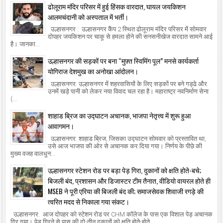
ढोलूराम मंदिर परिसर में हुई हिंसक वारदात, घायल जयकिशन
आलमचंदानी को अस्पताल में भर्ती।
उल्हासनगर : उल्हासनगर कैंप 2 स्थित ढोलूराम मंदिर परिसर में सोमवार
दोपहर जयकिशन पर चाकू से हमला होने की सनसनीखेज वारदात सामने आई
है। जानका...
उल्हासनगर की सड़कों पर बना “मुफ़्त स्विमिंग पूल” मनसे कार्यकर्ता
योगिराज देशमुख का अनोखा आंदोलन।
उल्हासनगर: उल्हासनगर में शहरवासियों के लिए सड़कों पर बने गड्ढे और
उनमें खड़े पानी को लेकर नया विवाद चल रहा है। महाराष्ट्र नवनिर्माण सेना
(...
शाहाड ब्रिज का उद्घाटन अचानक, भाजपा नेतृत्त्व में शुरू हुआ
आवागमन।
उल्हासनगर: शाहाड ब्रिज, जिसका उद्घाटन सोमवार को प्रस्तावित था,
उसे आज भाजपा की ओर से अचानक कर दिया गया। निर्णय के पीछे की
मुख्य वजह वालधुन...
उल्हासनगर स्टेशन रोड पर बड़ा पेड़ गिरा, दुकानों को क्षति होते-बचे;
बिजली बंद, प्रशासन और डिजास्टर टीम तैनात, वीडियो वायरल होते ही
MSEB ने पूरी एरिया की बिजली बंद की; समाजसेवक शिवाजी रगड़े की
त्वरित मदद से निकाला गया संकट।
उल्हासनगर: आज दोपहर को स्टेशन रोड पर CHM कॉलेज के पास एक विशाल पेड़ अचानक
गिर गया। पेड़ गिरने से पास की दो-तीन दुकानों को क्षति होते-होते...