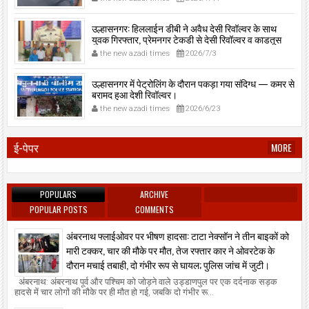
उल्हासनगर: हिललाईन डीबी ने अवैध देसी रिवॉल्वर के साथ
युवक गिरफ्तार, प्रेमनगर टेकडी से देसी रिवॉल्वर व काडतूस
जप्त, इलीगल हथियार साथ पकड़ा गया युवक एक दिन की
the new azadi times
2026/7/3
पोलीस कोठडी में।
उल्हासनगर में पेट्रोलिंग के दौरान पकड़ा गया संदिग्ध — कमर से
बरामद हुआ देशी रिवॉल्वर।
the new azadi times
2026/6/23
ई-पेपर
MORE
POPULARS
ARCHIVE
POPULAR POSTS
COMMENTS
अंबरनाथ फ्लाईओवर पर भीषण हादसा: टाटा नेक्सॉन ने तीन बाइकों को
मारी टक्कर, चार की मौके पर मौत, तेज रफ्तार कार ने ओवरटेक के
दौरान मचाई तबाही, दो गंभीर रूप से घायल; पुलिस जांच में जुटी।
अंबरनाथ: अंबरनाथ पूर्व और पश्चिम को जोड़ने वाले उड्डाणपुल पर एक दर्दनाक सड़क
हादसे में चार लोगों की मौके पर ही मौत हो गई, जबकि दो गंभीर रू...