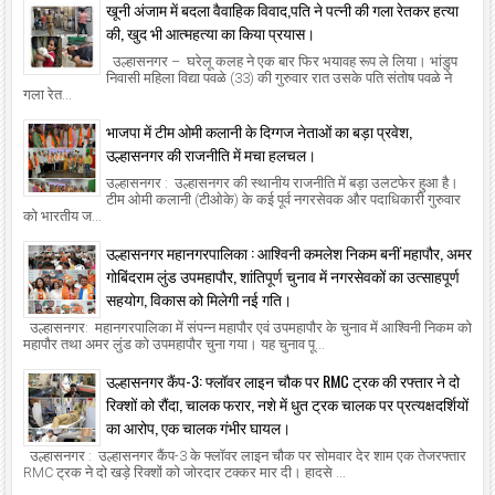
खूनी अंजाम में बदला वैवाहिक विवाद,पति ने पत्नी की गला रेतकर हत्या
की, खुद भी आत्महत्या का किया प्रयास।
उल्हासनगर – घरेलू कलह ने एक बार फिर भयावह रूप ले लिया। भांडुप
निवासी महिला विद्या पवळे (33) की गुरुवार रात उसके पति संतोष पवळे ने
गला रेत...
भाजपा में टीम ओमी कलानी के दिग्गज नेताओं का बड़ा प्रवेश,
उल्हासनगर की राजनीति में मचा हलचल।
उल्हासनगर : उल्हासनगर की स्थानीय राजनीति में बड़ा उलटफेर हुआ है।
टीम ओमी कलानी (टीओके) के कई पूर्व नगरसेवक और पदाधिकारी गुरुवार
को भारतीय ज...
उल्हासनगर महानगरपालिका : आश्विनी कमलेश निकम बनीं महापौर, अमर
गोबिंदराम लुंड उपमहापौर, शांतिपूर्ण चुनाव में नगरसेवकों का उत्साहपूर्ण
सहयोग, विकास को मिलेगी नई गति।
उल्हासनगर: महानगरपालिका में संपन्न महापौर एवं उपमहापौर के चुनाव में आश्विनी निकम को
महापौर तथा अमर लुंड को उपमहापौर चुना गया। यह चुनाव पू...
उल्हासनगर कैंप-3: फ्लॉवर लाइन चौक पर RMC ट्रक की रफ्तार ने दो
रिक्शों को रौंदा, चालक फरार, नशे में धुत ट्रक चालक पर प्रत्यक्षदर्शियों
का आरोप, एक चालक गंभीर घायल।
उल्हासनगर : उल्हासनगर कैंप-3 के फ्लॉवर लाइन चौक पर सोमवार देर शाम एक तेजरफ्तार
RMC ट्रक ने दो खड़े रिक्शों को जोरदार टक्कर मार दी। हादसे ...