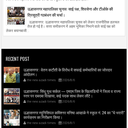
उल्हासनगर महापालिका चुनाव: साई पक्ष, शिवसेना और टीओके की
त्रिसूत्री गठबंधन की चर्चा।
उल्हासनगर: उल्हासनगर महापालिका चुनाव को लेकर राजनीतिक हलचल
तेज हो गई है। सत्ता समीकरण में अहम भूमिका निभाने वाले साई पक्ष को
लेकर बयानबाजी...
RECENT POST
उल्हासनगर : वेतन कटौती के विरोध में सफाई कर्मचारियों का जोरदार
आंदोलन।
the new azadi times
2026/8/6
उल्हासनगर: सिंधू युथ सर्कल — एमएम जिम के खिलाडियों ने जिला व राज्य
स्तर पर दबदबा दिखाया, कई पदक साथ लेकर लौटे।
the new azadi times
2026/8/6
उल्हासनगर म्यूनिसिपल कमिश्नर मनिषा आव्हाळे ने स्कूल नं. 24 का "घे भरारी"
कार्यक्रम का निरीक्षण किया।
the new azadi times
2026/8/1