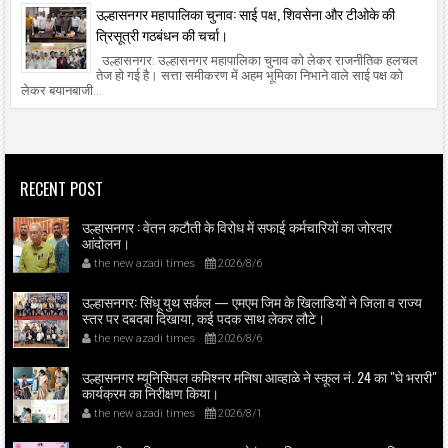
उल्हासनगर महापालिका चुनाव: साई पक्ष, शिवसेना और टीओके की
त्रिसूत्री गठबंधन की चर्चा।
उल्हासनगर: उल्हासनगर महापालिका चुनाव को लेकर राजनीतिक हलचल
तेज हो गई है। सत्ता समीकरण में अहम भूमिका निभाने वाले साई पक्ष को
लेकर बयानबाजी...
RECENT POST
उल्हासनगर : वेतन कटौती के विरोध में सफाई कर्मचारियों का जोरदार
आंदोलन।
the new azadi times
2026/8/6
उल्हासनगर: सिंधू युथ सर्कल — एमएम जिम के खिलाडियों ने जिला व राज्य
स्तर पर दबदबा दिखाया, कई पदक साथ लेकर लौटे।
the new azadi times
2026/8/6
उल्हासनगर म्यूनिसिपल कमिश्नर मनिषा आव्हाळे ने स्कूल नं. 24 का "घे भरारी"
कार्यक्रम का निरीक्षण किया।
the new azadi times
2026/8/1