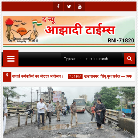
Faceb
Twitte
Youtu
Ook
R
Be
ध में सफाई कर्मचारियों का जोरदार आंदोलन।
उल्हासनगर: सिंधू युथ सर्कल — एमएम जिम के 
7:04 PM
 चौक पर JCB से नाला बना कर भरे गड्ढों की आपात मरम्मत, यातायात बहाल।
06
Aug
2026