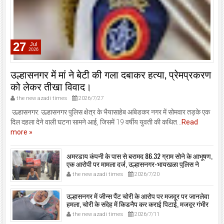
27
Jul
2026
उल्हासनगर में मां ने बेटी की गला दबाकर हत्या, प्रेमप्रकरण
को लेकर तीखा विवाद।
the new azadi times
2026/7/27
उल्हासनगर: उल्हासनगर पुलिस क्षेत्र के भैयासाहेब आंबेडकर नगर में सोमवार तड़के एक
दिल दहला देने वाली घटना सामने आई, जिसमें 19 वर्षीय युवती की कथित...
Read
more »
अमरडाय कंपनी के पास से बरामद 86.32 ग्राम सोने के आभूषण,
एक आरोपी पर मामला दर्ज, उल्हासनगर-भायखळा पुलिस ने
घरफोड़ियों के संबंध में एक आरोपी से महत्वपूर्ण पूछताछ के बाद
the new azadi times
2026/7/20
आरोपी के साथी के ठिकाने से 10,90,261 रुपये मूल्य के सोने के
आभूषण बरामद किए।
उल्हासनगर में जीन्स पैंट चोरी के आरोप पर मजदूर पर जानलेवा
हमला, चोरी के संदेह में किडनैप कर कराई पिटाई, मजदूर गंभीर
रूप से जख्मी।
the new azadi times
2026/7/11