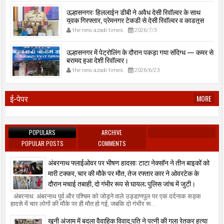
उल्हासनगर: हिललाईन डीबी ने अवैध देसी रिवॉल्वर के साथ
युवक गिरफ्तार, प्रेमनगर टेकडी से देसी रिवॉल्वर व काडतूस
जप्त, इलीगल हथियार साथ पकड़ा गया युवक एक दिन की
the new azadi times
2026/7/3
पोलीस कोठडी में।
उल्हासनगर में पेट्रोलिंग के दौरान पकड़ा गया संदिग्ध — कमर से
बरामद हुआ देशी रिवॉल्वर।
the new azadi times
2026/6/23
ई-पेपर
MORE
POPULARS
ARCHIVE
POPULAR POSTS
COMMENTS
अंबरनाथ फ्लाईओवर पर भीषण हादसा: टाटा नेक्सॉन ने तीन बाइकों को
मारी टक्कर, चार की मौके पर मौत, तेज रफ्तार कार ने ओवरटेक के
दौरान मचाई तबाही, दो गंभीर रूप से घायल; पुलिस जांच में जुटी।
अंबरनाथ: अंबरनाथ पूर्व और पश्चिम को जोड़ने वाले उड्डाणपुल पर एक दर्दनाक सड़क
हादसे में चार लोगों की मौके पर ही मौत हो गई, जबकि दो गंभीर रू...
खूनी अंजाम में बदला वैवाहिक विवाद,पति ने पत्नी की गला रेतकर हत्या