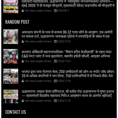
एसएसटी महाविद्यालय, उल्हासनगर ने ‘नशामुक्ति जनजागरूकता अभियान—
मुंबई 2026’ में दी मजबूत मौजूदगी, मुख्यमंत्री देवेंद्र फडणवीस की मौजूदगी में
मुंबई के एनएससीआई डोम में आयोजित शपथ ग्रहण समारोह का लाइव
the new azadi times
2026/8/1
प्रसारण उल्हासनगर में भी दिखाया गया; छात्रों ने प्रत्यक्ष व ऑनलाइन
हिस्सेदारी कर समाज में नशामुक्ति का संदेश फैलाया।
RANDOM POST
अमरडाय कंपनी के पास से बरामद 86.32 ग्राम सोने के आभूषण, एक आरोपी
पर मामला दर्ज, उल्हासनगर-भायखळा पुलिस ने घरफोड़ियों के संबंध में एक
आरोपी से महत्वपूर्ण पूछताछ के बाद आरोपी के साथी के ठिकाने से 10,90,261
the new azadi times
2026/7/20
रुपये मूल्य के सोने के आभूषण बरामद किए।
कल्याण डोंबिवली महानगरपालिकाः "मिशन हरित केडीएमसी" के तहत मांडा
C&D वेस्ट प्लांट में भव्य वृक्षारोपण, महापौर हर्षली चौधरी, आयुक्त अभिनव
गोयल व स्थानीय पार्षदों की मौजूदगी में स्कूल बच्चों ने भी उत्साहपूर्वक लिया
the new azadi times
2026/7/20
भाग।
भाजपा द्वारा भव्य रोजगार मेला; 250 उम्मीदवारों को ऑन-थ-स्पॉट जॉब ऑफर,
20 से अधिक कंपनियों ने भाग लिया, 750 प्रतिभागियों में से निकले मौके; मेले
का उद्घाटन भाजपा ज़िला अध्यक्ष राजेश वधारिया ने किया।
the new azadi times
2026/7/19
उल्हासनगर: लाइफ केयर हॉस्पिटल, सी ब्लॉक रोड उल्हासनगर में मुफ्त इलाज
— मुख्यमंत्री वैद्यकीय सहायता निधि व आयुष्मान भारत के अंतर्गत सुविधाएँ,
लाइफ केयर में मुफ्त डायलिसिस व 24×7 लैब, महत्मा फुले जन आरोग्य योजना
the new azadi times
2026/7/16
के तहत भी मरीजों को इलाज; 50 बेड व दो आधुनिक ऑपरेशन थिएटर
उपलब्ध।
CONTACT US