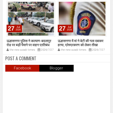
27
27
Jul
Jul
2026
2026
उल्हासनगर पुलिस ने कल्याण-बदलापूर
उल्हासनगर में मां ने बेटी की गला दबाकर
एसए
न।
रोड पर बड़ी पैमाने पर वाहन प्रतिबंध
हत्या, प्रेमप्रकरण को लेकर तीखा
‘न
अभियान चलाया।
विवाद।
मुं
6
the new azadi times
2026/7/27
the new azadi times
2026/7/27
t
मुख
मु
POST A COMMENT
शप
उल्
Facebook
Blogger
प्र
समा