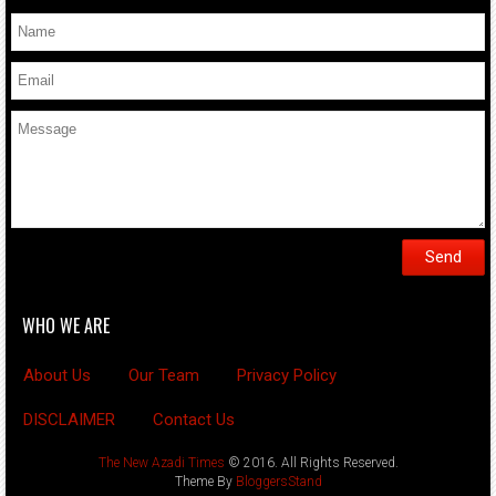
WHO WE ARE
About Us
Our Team
Privacy Policy
DISCLAIMER
Contact Us
The New Azadi Times
© 2016. All Rights Reserved.
Theme By
BloggersStand