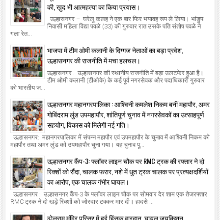
की, खुद भी आत्महत्या का किया प्रयास।
उल्हासनगर – घरेलू कलह ने एक बार फिर भयावह रूप ले लिया। भांडुप
निवासी महिला विद्या पवळे (33) की गुरुवार रात उसके पति संतोष पवळे ने
गला रेत...
भाजपा में टीम ओमी कलानी के दिग्गज नेताओं का बड़ा प्रवेश,
उल्हासनगर की राजनीति में मचा हलचल।
उल्हासनगर : उल्हासनगर की स्थानीय राजनीति में बड़ा उलटफेर हुआ है।
टीम ओमी कलानी (टीओके) के कई पूर्व नगरसेवक और पदाधिकारी गुरुवार
को भारतीय ज...
उल्हासनगर महानगरपालिका : आश्विनी कमलेश निकम बनीं महापौर, अमर
गोबिंदराम लुंड उपमहापौर, शांतिपूर्ण चुनाव में नगरसेवकों का उत्साहपूर्ण
सहयोग, विकास को मिलेगी नई गति।
उल्हासनगर: महानगरपालिका में संपन्न महापौर एवं उपमहापौर के चुनाव में आश्विनी निकम को
महापौर तथा अमर लुंड को उपमहापौर चुना गया। यह चुनाव पू...
उल्हासनगर कैंप-3: फ्लॉवर लाइन चौक पर RMC ट्रक की रफ्तार ने दो
रिक्शों को रौंदा, चालक फरार, नशे में धुत ट्रक चालक पर प्रत्यक्षदर्शियों
का आरोप, एक चालक गंभीर घायल।
उल्हासनगर : उल्हासनगर कैंप-3 के फ्लॉवर लाइन चौक पर सोमवार देर शाम एक तेजरफ्तार
RMC ट्रक ने दो खड़े रिक्शों को जोरदार टक्कर मार दी। हादसे ...
ढोलूराम मंदिर परिसर में हुई हिंसक वारदात, घायल जयकिशन