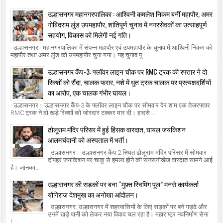
उल्हासनगर महानगरपालिका : आश्विनी कमलेश निकम बनीं महापौर, अमर
गोबिंदराम लुंड उपमहापौर, शांतिपूर्ण चुनाव में नगरसेवकों का उत्साहपूर्ण
सहयोग, विकास को मिलेगी नई गति।
उल्हासनगर: महानगरपालिका में संपन्न महापौर एवं उपमहापौर के चुनाव में आश्विनी निकम को
महापौर तथा अमर लुंड को उपमहापौर चुना गया। यह चुनाव पू...
उल्हासनगर कैंप-3: फ्लॉवर लाइन चौक पर RMC ट्रक की रफ्तार ने दो
रिक्शों को रौंदा, चालक फरार, नशे में धुत ट्रक चालक पर प्रत्यक्षदर्शियों
का आरोप, एक चालक गंभीर घायल।
उल्हासनगर : उल्हासनगर कैंप-3 के फ्लॉवर लाइन चौक पर सोमवार देर शाम एक तेजरफ्तार
RMC ट्रक ने दो खड़े रिक्शों को जोरदार टक्कर मार दी। हादसे ...
ढोलूराम मंदिर परिसर में हुई हिंसक वारदात, घायल जयकिशन
आलमचंदानी को अस्पताल में भर्ती।
उल्हासनगर : उल्हासनगर कैंप 2 स्थित ढोलूराम मंदिर परिसर में सोमवार
दोपहर जयकिशन पर चाकू से हमला होने की सनसनीखेज वारदात सामने आई
है। जानका...
उल्हासनगर की सड़कों पर बना “मुफ़्त स्विमिंग पूल” मनसे कार्यकर्ता
योगिराज देशमुख का अनोखा आंदोलन।
उल्हासनगर: उल्हासनगर में शहरवासियों के लिए सड़कों पर बने गड्ढे और
उनमें खड़े पानी को लेकर नया विवाद चल रहा है। महाराष्ट्र नवनिर्माण सेना
(...