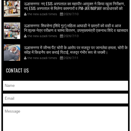
उल्हासनगर: नए ESIS अस्पताल का महापौर-आयुक्त ने किया खुला निरीक्षण,
नए ESIS अस्पताल से मिलेगा कामगारों व PM-JAY/MJPJAY कार्डधारकों को
आधुनिक स्वास्थ्य सेवा।
the new azadi times
2026/7/10
उल्हासनगर: शिवसेना (शिंदे गुट) महिला आघाडी ने छात्रों को वाही व आज
नि:शुल्क नेत्र परीक्षण व चश्मा वितरण, उपमुख्यमंत्री एकनाथ शिंदे व खासदार
श्रीकांत शिंदे के मार्गदर्शन में महिला आघाड़ी शिवसेना (शिंदे गुट) का सामाजिक
the new azadi times
2026/7/13
कार्य, सरकारी व नागरिक प्रतिनिधियों की बड़ी उपस्थिति।
उल्हासनगर में जीन्स पैंट चोरी के आरोप पर मजदूर पर जानलेवा हमला, चोरी के
संदेह में किडनैप कर कराई पिटाई, मजदूर गंभीर रूप से जख्मी।
the new azadi times
2026/7/11
CONTACT US