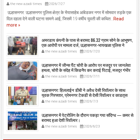
the new azadi times
2026/7/27
उल्हासनगर: उल्हासनगर पुलिस क्षेत्र के भैयासाहेब आंबेडकर नगर में सोमवार तड़के एक
दिल दहला देने वाली घटना सामने आई, जिसमें 19 वर्षीय युवती की कथित...
Read
more »
अमरडाय कंपनी के पास से बरामद 86.32 ग्राम सोने के आभूषण,
एक आरोपी पर मामला दर्ज, उल्हासनगर-भायखळा पुलिस ने
घरफोड़ियों के संबंध में एक आरोपी से महत्वपूर्ण पूछताछ के बाद
the new azadi times
2026/7/20
आरोपी के साथी के ठिकाने से 10,90,261 रुपये मूल्य के सोने के
आभूषण बरामद किए।
उल्हासनगर में जीन्स पैंट चोरी के आरोप पर मजदूर पर जानलेवा
हमला, चोरी के संदेह में किडनैप कर कराई पिटाई, मजदूर गंभीर
रूप से जख्मी।
the new azadi times
2026/7/11
उल्हासनगर: हिललाईन डीबी ने अवैध देसी रिवॉल्वर के साथ
युवक गिरफ्तार, प्रेमनगर टेकडी से देसी रिवॉल्वर व काडतूस
जप्त, इलीगल हथियार साथ पकड़ा गया युवक एक दिन की
the new azadi times
2026/7/3
पोलीस कोठडी में।
उल्हासनगर में पेट्रोलिंग के दौरान पकड़ा गया संदिग्ध — कमर से
बरामद हुआ देशी रिवॉल्वर।
the new azadi times
2026/6/23