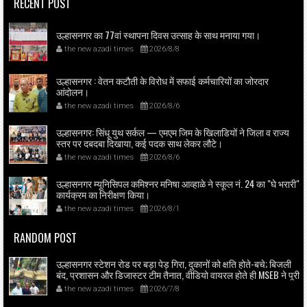
RECENT POST
उल्हासनगर का 77वां स्थापना दिवस उत्साह के साथ मनाया गया।
the new azadi times
2026/8/8
उल्हासनगर : वेतन कटौती के विरोध में सफाई कर्मचारियों का जोरदार
आंदोलन।
the new azadi times
2026/8/6
उल्हासनगर: सिंधू युथ सर्कल — एमएम जिम के खिलाडियों ने जिला व राज्य
स्तर पर दबदबा दिखाया, कई पदक साथ लेकर लौटे।
the new azadi times
2026/8/6
उल्हासनगर म्यूनिसिपल कमिश्नर मनिषा आव्हाळे ने स्कूल नं. 24 का "घे भरारी"
कार्यक्रम का निरीक्षण किया।
the new azadi times
2026/8/1
RANDOM POST
उल्हासनगर स्टेशन रोड पर बड़ा पेड़ गिरा, दुकानों को क्षति होते-बचे; बिजली
बंद, प्रशासन और डिजास्टर टीम तैनात, वीडियो वायरल होते ही MSEB ने पूरी
एरिया की बिजली बंद की; समाजसेवक शिवाजी रगड़े की त्वरित मदद से
the new azadi times
2026/7/8
निकाला गया संकट।