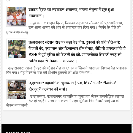
शाहाड ब्रिज का उद्घाटन अचानक, भाजपा नेतृत्त्व में शुरू हुआ
आवागमन।
उल्हासनगर: शाहाड ब्रिज, जिसका उद्घाटन सोमवार को प्रस्तावित था,
उसे आज भाजपा की ओर से अचानक कर दिया गया। निर्णय के पीछे की
मुख्य वजह वालधुन...
उल्हासनगर स्टेशन रोड पर बड़ा पेड़ गिरा, दुकानों को क्षति होते-बचे;
बिजली बंद, प्रशासन और डिजास्टर टीम तैनात, वीडियो वायरल होते ही
MSEB ने पूरी एरिया की बिजली बंद की; समाजसेवक शिवाजी रगड़े की
त्वरित मदद से निकाला गया संकट।
उल्हासनगर: आज दोपहर को स्टेशन रोड पर CHM कॉलेज के पास एक विशाल पेड़ अचानक
गिर गया। पेड़ गिरने से पास की दो-तीन दुकानों को क्षति होते-होते...
उल्हासनगर महापालिका चुनाव: साई पक्ष, शिवसेना और टीओके की
त्रिसूत्री गठबंधन की चर्चा।
उल्हासनगर: उल्हासनगर महापालिका चुनाव को लेकर राजनीतिक हलचल
तेज हो गई है। सत्ता समीकरण में अहम भूमिका निभाने वाले साई पक्ष को
लेकर बयानबाजी...