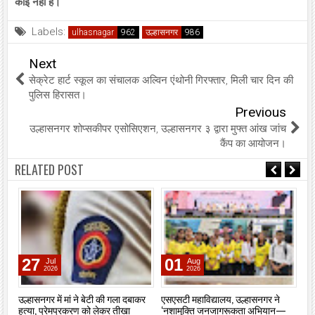
कोई नहीं है।
Labels:
ulhasnagar
उल्हासनगर
Next
सेक्रेट हार्ट स्कूल का संचालक अल्विन एंथोनी गिरफ्तार, मिली चार दिन की
पुलिस हिरासत।
Previous
उल्हासनगर शोप्सकीपर एसोसिएशन, उल्हासनगर ३ द्वारा मुफ्त आंख जांच
कैंप का आयोजन।
RELATED POST
27
01
Jul
Aug
2026
2026
उल्हासनगर में मां ने बेटी की गला दबाकर
एसएसटी महाविद्यालय, उल्हासनगर ने
उल्
हत्या, प्रेमप्रकरण को लेकर तीखा
‘नशामुक्ति जनजागरूकता अभियान—
आव्