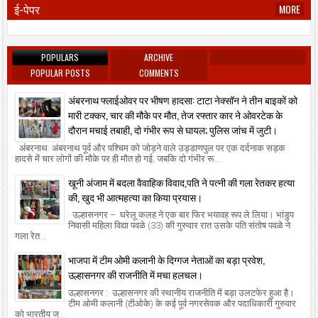
ई-पेपर
MORE
POPULARS
ARCHIVE
POPULAR POSTS
COMMENTS
अंबरनाथ फ्लाईओवर पर भीषण हादसा: टाटा नेक्सॉन ने तीन बाइकों को
मारी टक्कर, चार की मौके पर मौत, तेज रफ्तार कार ने ओवरटेक के
दौरान मचाई तबाही, दो गंभीर रूप से घायल; पुलिस जांच में जुटी।
अंबरनाथ: अंबरनाथ पूर्व और पश्चिम को जोड़ने वाले उड्डाणपुल पर एक दर्दनाक सड़क
हादसे में चार लोगों की मौके पर ही मौत हो गई, जबकि दो गंभीर रू...
खूनी अंजाम में बदला वैवाहिक विवाद,पति ने पत्नी की गला रेतकर हत्या
की, खुद भी आत्महत्या का किया प्रयास।
उल्हासनगर – घरेलू कलह ने एक बार फिर भयावह रूप ले लिया। भांडुप
निवासी महिला विद्या पवळे (33) की गुरुवार रात उसके पति संतोष पवळे ने
गला रेत...
भाजपा में टीम ओमी कलानी के दिग्गज नेताओं का बड़ा प्रवेश,
उल्हासनगर की राजनीति में मचा हलचल।
उल्हासनगर : उल्हासनगर की स्थानीय राजनीति में बड़ा उलटफेर हुआ है।
टीम ओमी कलानी (टीओके) के कई पूर्व नगरसेवक और पदाधिकारी गुरुवार
को भारतीय ज...