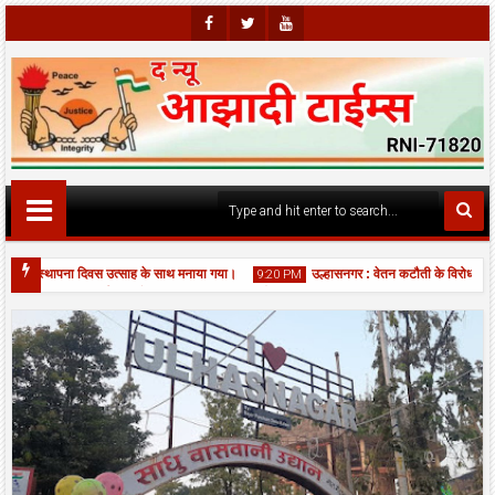
Faceb
Twitte
Youtu
Ook
R
Be
वां स्थापना दिवस उत्साह के साथ मनाया गया।
उल्हासनगर : वेतन कटौती के विरोध में सफा
9:20 PM
 एकादशी पर बिर्ला मंदिर में भव्य महाआरती, श्रद्धालुओं की उमड़ी भीड़।
06
Aug
2026