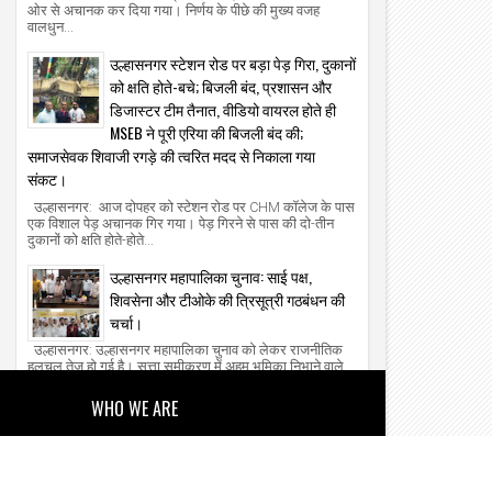
ओर से अचानक कर दिया गया। निर्णय के पीछे की मुख्य वजह
वालधुन...
उल्हासनगर स्टेशन रोड पर बड़ा पेड़ गिरा, दुकानों
को क्षति होते-बचे; बिजली बंद, प्रशासन और
डिजास्टर टीम तैनात, वीडियो वायरल होते ही
MSEB ने पूरी एरिया की बिजली बंद की;
समाजसेवक शिवाजी रगड़े की त्वरित मदद से निकाला गया
संकट।
उल्हासनगर: आज दोपहर को स्टेशन रोड पर CHM कॉलेज के पास
एक विशाल पेड़ अचानक गिर गया। पेड़ गिरने से पास की दो-तीन
दुकानों को क्षति होते-होते...
उल्हासनगर महापालिका चुनाव: साई पक्ष,
शिवसेना और टीओके की त्रिसूत्री गठबंधन की
चर्चा।
उल्हासनगर: उल्हासनगर महापालिका चुनाव को लेकर राजनीतिक
हलचल तेज हो गई है। सत्ता समीकरण में अहम भूमिका निभाने वाले
साई पक्ष को लेकर बयानबाजी...
WHO WE ARE
About Us
Our Team