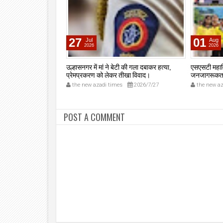
27
01
Jul
Aug
2026
2026
ापना दिवस उत्साह के साथ
उल्हासनगर में मां ने बेटी की गला दबाकर हत्या,
एसएसटी महावि
प्रेमप्रकरण को लेकर तीखा विवाद।
जनजागरूकता 
मौजूदगी, मुख्
2026/8/8
the new azadi times
2026/7/27
the new az
मुंबई के एन
समारोह का ला
गया; छात्रों 
समाज में नशा
POST A COMMENT