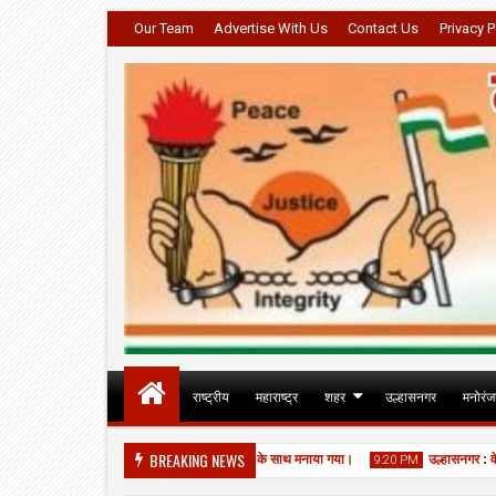
Our Team
Advertise With Us
Contact Us
Privacy P
राष्ट्रीय
महाराष्ट्र
शहर
उल्हासनगर
मनोरं
BREAKING NEWS
उल्हासनगर का 77वां स्थापना दिवस उत्साह के साथ मनाया गया।
उल्हासनगर : वेतन कट
PM
9:20 PM
उल्हासनगर: आषाढ़ी एकादशी पर बिर्ला मंदिर में भव्य महाआरती, श्रद्धालुओं की उमड़ी भीड़।
PM