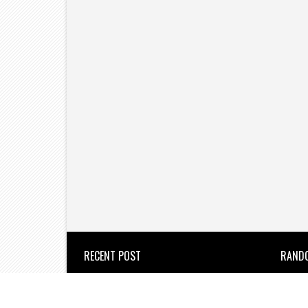
RECENT POST
RAND
उल्हासनगर का 77वां स्थापना दिवस
उत्साह के साथ मनाया गया।
the new azadi times
2026/8/8