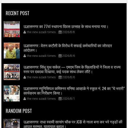
RECENT POST
उल्हासनगर का 77वां स्थापना दिवस उत्साह के साथ मनाया गया।
the new azadi times
2026/8/8
उल्हासनगर : वेतन कटौती के विरोध में सफाई कर्मचारियों का जोरदार
आंदोलन।
the new azadi times
2026/8/6
उल्हासनगर: सिंधू युथ सर्कल — एमएम जिम के खिलाडियों ने जिला व राज्य
स्तर पर दबदबा दिखाया, कई पदक साथ लेकर लौटे।
the new azadi times
2026/8/6
उल्हासनगर म्यूनिसिपल कमिश्नर मनिषा आव्हाळे ने स्कूल नं. 24 का "घे भरारी"
कार्यक्रम का निरीक्षण किया।
the new azadi times
2026/8/1
RANDOM POST
उल्हासनगर: राधा स्वामी सत्संग चौक पर JCB से नाला बना कर भरे गड्ढों की
आपात मरम्मत, यातायात बहाल।