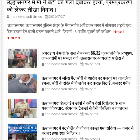
उल्हासनगर में मां ने बेटी की गला दबाकर हत्या, प्रेमप्रकरण
को लेकर तीखा विवाद।
the new azadi times
2026/7/27
उल्हासनगर: उल्हासनगर पुलिस क्षेत्र के भैयासाहेब आंबेडकर नगर में सोमवार तड़के एक
दिल दहला देने वाली घटना सामने आई, जिसमें 19 वर्षीय युवती की कथित...
Read
more »
अमरडाय कंपनी के पास से बरामद 86.32 ग्राम सोने के आभूषण,
एक आरोपी पर मामला दर्ज, उल्हासनगर-भायखळा पुलिस ने
घरफोड़ियों के संबंध में एक आरोपी से महत्वपूर्ण पूछताछ के बाद
the new azadi times
2026/7/20
आरोपी के साथी के ठिकाने से 10,90,261 रुपये मूल्य के सोने के
आभूषण बरामद किए।
उल्हासनगर में जीन्स पैंट चोरी के आरोप पर मजदूर पर जानलेवा
हमला, चोरी के संदेह में किडनैप कर कराई पिटाई, मजदूर गंभीर
रूप से जख्मी।
the new azadi times
2026/7/11
उल्हासनगर: हिललाईन डीबी ने अवैध देसी रिवॉल्वर के साथ
युवक गिरफ्तार, प्रेमनगर टेकडी से देसी रिवॉल्वर व काडतूस
जप्त, इलीगल हथियार साथ पकड़ा गया युवक एक दिन की
the new azadi times
2026/7/3
पोलीस कोठडी में।
उल्हासनगर में पेट्रोलिंग के दौरान पकड़ा गया संदिग्ध — कमर से
बरामद हुआ देशी रिवॉल्वर।
the new azadi times
2026/6/23