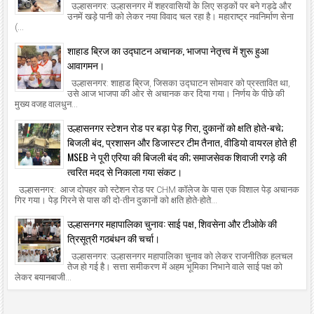
उल्हासनगर: उल्हासनगर में शहरवासियों के लिए सड़कों पर बने गड्ढे और
उनमें खड़े पानी को लेकर नया विवाद चल रहा है। महाराष्ट्र नवनिर्माण सेना
(...
शाहाड ब्रिज का उद्घाटन अचानक, भाजपा नेतृत्त्व में शुरू हुआ
आवागमन।
उल्हासनगर: शाहाड ब्रिज, जिसका उद्घाटन सोमवार को प्रस्तावित था,
उसे आज भाजपा की ओर से अचानक कर दिया गया। निर्णय के पीछे की
मुख्य वजह वालधुन...
उल्हासनगर स्टेशन रोड पर बड़ा पेड़ गिरा, दुकानों को क्षति होते-बचे;
बिजली बंद, प्रशासन और डिजास्टर टीम तैनात, वीडियो वायरल होते ही
MSEB ने पूरी एरिया की बिजली बंद की; समाजसेवक शिवाजी रगड़े की
त्वरित मदद से निकाला गया संकट।
उल्हासनगर: आज दोपहर को स्टेशन रोड पर CHM कॉलेज के पास एक विशाल पेड़ अचानक
गिर गया। पेड़ गिरने से पास की दो-तीन दुकानों को क्षति होते-होते...
उल्हासनगर महापालिका चुनाव: साई पक्ष, शिवसेना और टीओके की
त्रिसूत्री गठबंधन की चर्चा।
उल्हासनगर: उल्हासनगर महापालिका चुनाव को लेकर राजनीतिक हलचल
तेज हो गई है। सत्ता समीकरण में अहम भूमिका निभाने वाले साई पक्ष को
लेकर बयानबाजी...