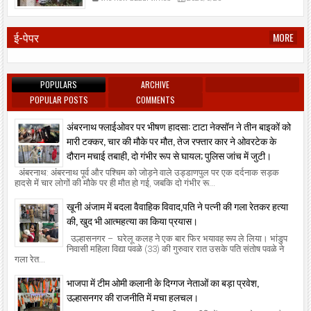
ई-पेपर
MORE
POPULARS
ARCHIVE
POPULAR POSTS
COMMENTS
अंबरनाथ फ्लाईओवर पर भीषण हादसा: टाटा नेक्सॉन ने तीन बाइकों को
मारी टक्कर, चार की मौके पर मौत, तेज रफ्तार कार ने ओवरटेक के
दौरान मचाई तबाही, दो गंभीर रूप से घायल; पुलिस जांच में जुटी।
अंबरनाथ: अंबरनाथ पूर्व और पश्चिम को जोड़ने वाले उड्डाणपुल पर एक दर्दनाक सड़क
हादसे में चार लोगों की मौके पर ही मौत हो गई, जबकि दो गंभीर रू...
खूनी अंजाम में बदला वैवाहिक विवाद,पति ने पत्नी की गला रेतकर हत्या
की, खुद भी आत्महत्या का किया प्रयास।
उल्हासनगर – घरेलू कलह ने एक बार फिर भयावह रूप ले लिया। भांडुप
निवासी महिला विद्या पवळे (33) की गुरुवार रात उसके पति संतोष पवळे ने
गला रेत...
भाजपा में टीम ओमी कलानी के दिग्गज नेताओं का बड़ा प्रवेश,
उल्हासनगर की राजनीति में मचा हलचल।