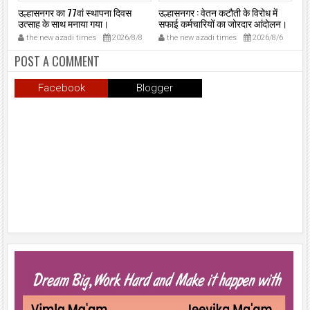
र
उल्हासनगर का 77वां स्थापना दिवस
उल्हासनगर : वेतन कटौती के विरोध में
उल्
उत्साह के साथ मनाया गया।
सफाई कर्मचारियों का जोरदार आंदोलन।
जिम
पर
27
the new azadi times
2026/8/8
the new azadi times
2026/8/6
t
लौ
POST A COMMENT
Facebook
Blogger