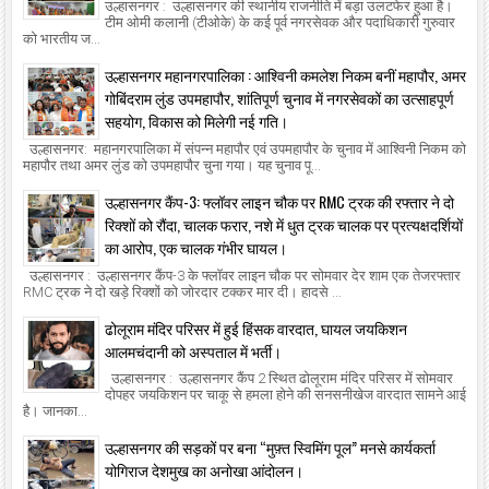
उल्हासनगर : उल्हासनगर की स्थानीय राजनीति में बड़ा उलटफेर हुआ है।
टीम ओमी कलानी (टीओके) के कई पूर्व नगरसेवक और पदाधिकारी गुरुवार
को भारतीय ज...
उल्हासनगर महानगरपालिका : आश्विनी कमलेश निकम बनीं महापौर, अमर
गोबिंदराम लुंड उपमहापौर, शांतिपूर्ण चुनाव में नगरसेवकों का उत्साहपूर्ण
सहयोग, विकास को मिलेगी नई गति।
उल्हासनगर: महानगरपालिका में संपन्न महापौर एवं उपमहापौर के चुनाव में आश्विनी निकम को
महापौर तथा अमर लुंड को उपमहापौर चुना गया। यह चुनाव पू...
उल्हासनगर कैंप-3: फ्लॉवर लाइन चौक पर RMC ट्रक की रफ्तार ने दो
रिक्शों को रौंदा, चालक फरार, नशे में धुत ट्रक चालक पर प्रत्यक्षदर्शियों
का आरोप, एक चालक गंभीर घायल।
उल्हासनगर : उल्हासनगर कैंप-3 के फ्लॉवर लाइन चौक पर सोमवार देर शाम एक तेजरफ्तार
RMC ट्रक ने दो खड़े रिक्शों को जोरदार टक्कर मार दी। हादसे ...
ढोलूराम मंदिर परिसर में हुई हिंसक वारदात, घायल जयकिशन
आलमचंदानी को अस्पताल में भर्ती।
उल्हासनगर : उल्हासनगर कैंप 2 स्थित ढोलूराम मंदिर परिसर में सोमवार
दोपहर जयकिशन पर चाकू से हमला होने की सनसनीखेज वारदात सामने आई
है। जानका...
उल्हासनगर की सड़कों पर बना “मुफ़्त स्विमिंग पूल” मनसे कार्यकर्ता
योगिराज देशमुख का अनोखा आंदोलन।