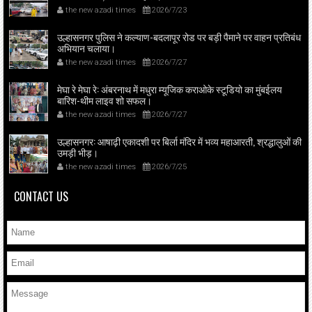
the new azadi times
2026/7/23
उल्हासनगर पुलिस ने कल्याण-बदलापूर रोड पर बड़ी पैमाने पर वाहन प्रतिबंध
अभियान चलाया।
the new azadi times
2026/7/27
मेघा रे मेघा रे: अंबरनाथ में मधुरा म्यूजिक कराओके स्टूडियो का मुंबईलय
बारिश-थीम लाइव शो सफल।
the new azadi times
2026/7/27
उल्हासनगर: आषाढ़ी एकादशी पर बिर्ला मंदिर में भव्य महाआरती, श्रद्धालुओं की
उमड़ी भीड़।
the new azadi times
2026/7/25
CONTACT US