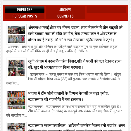
POPULARS
ARCHIVE
POPULAR POSTS
COMMENTS
अंबरनाथ फ्लाईओवर पर भीषण हादसा: टाटा नेक्सॉन ने तीन बाइकों को
मारी टक्कर, चार की मौके पर मौत, तेज रफ्तार कार ने ओवरटेक के
दौरान मचाई तबाही, दो गंभीर रूप से घायल; पुलिस जांच में जुटी।
अंबरनाथ: अंबरनाथ पूर्व और पश्चिम को जोड़ने वाले उड्डाणपुल पर एक दर्दनाक सड़क
हादसे में चार लोगों की मौके पर ही मौत हो गई, जबकि दो गंभीर रू...
खूनी अंजाम में बदला वैवाहिक विवाद,पति ने पत्नी की गला रेतकर हत्या
की, खुद भी आत्महत्या का किया प्रयास।
उल्हासनगर – घरेलू कलह ने एक बार फिर भयावह रूप ले लिया। भांडुप
निवासी महिला विद्या पवळे (33) की गुरुवार रात उसके पति संतोष पवळे ने
गला रेत...
भाजपा में टीम ओमी कलानी के दिग्गज नेताओं का बड़ा प्रवेश,
उल्हासनगर की राजनीति में मचा हलचल।
उल्हासनगर : उल्हासनगर की स्थानीय राजनीति में बड़ा उलटफेर हुआ है।
टीम ओमी कलानी (टीओके) के कई पूर्व नगरसेवक और पदाधिकारी गुरुवार
को भारतीय ज...
उल्हासनगर महानगरपालिका : आश्विनी कमलेश निकम बनीं महापौर, अमर