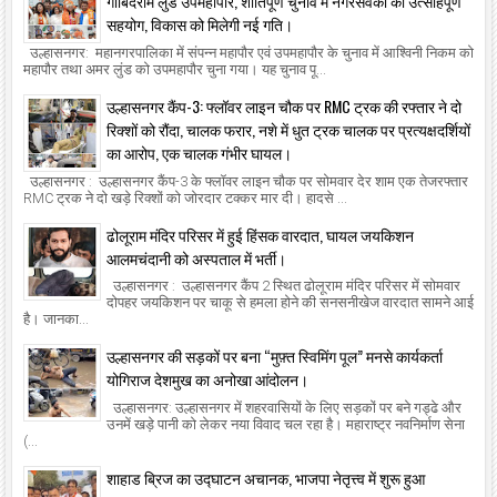
गोबिंदराम लुंड उपमहापौर, शांतिपूर्ण चुनाव में नगरसेवकों का उत्साहपूर्ण
सहयोग, विकास को मिलेगी नई गति।
उल्हासनगर: महानगरपालिका में संपन्न महापौर एवं उपमहापौर के चुनाव में आश्विनी निकम को
महापौर तथा अमर लुंड को उपमहापौर चुना गया। यह चुनाव पू...
उल्हासनगर कैंप-3: फ्लॉवर लाइन चौक पर RMC ट्रक की रफ्तार ने दो
रिक्शों को रौंदा, चालक फरार, नशे में धुत ट्रक चालक पर प्रत्यक्षदर्शियों
का आरोप, एक चालक गंभीर घायल।
उल्हासनगर : उल्हासनगर कैंप-3 के फ्लॉवर लाइन चौक पर सोमवार देर शाम एक तेजरफ्तार
RMC ट्रक ने दो खड़े रिक्शों को जोरदार टक्कर मार दी। हादसे ...
ढोलूराम मंदिर परिसर में हुई हिंसक वारदात, घायल जयकिशन
आलमचंदानी को अस्पताल में भर्ती।
उल्हासनगर : उल्हासनगर कैंप 2 स्थित ढोलूराम मंदिर परिसर में सोमवार
दोपहर जयकिशन पर चाकू से हमला होने की सनसनीखेज वारदात सामने आई
है। जानका...
उल्हासनगर की सड़कों पर बना “मुफ़्त स्विमिंग पूल” मनसे कार्यकर्ता
योगिराज देशमुख का अनोखा आंदोलन।
उल्हासनगर: उल्हासनगर में शहरवासियों के लिए सड़कों पर बने गड्ढे और
उनमें खड़े पानी को लेकर नया विवाद चल रहा है। महाराष्ट्र नवनिर्माण सेना
(...
शाहाड ब्रिज का उद्घाटन अचानक, भाजपा नेतृत्त्व में शुरू हुआ