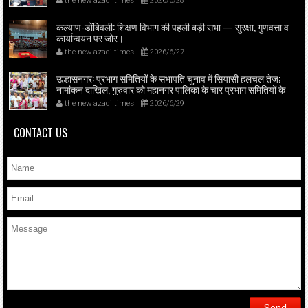
the new azadi times
2026/6/28
कल्याण-डोंबिवली: शिक्षण विभाग की पहली बड़ी सभा — सुरक्षा, गुणवत्ता व
कार्यान्वयन पर जोर।
the new azadi times
2026/6/27
उल्हासनगर: प्रभाग समितियों के सभापति चुनाव में सियासी हलचल तेज;
नामांकन दाखिल, गुरुवार को महानगर पालिका के चार प्रभाग समितियों के
सभापति बिन विरोध चुनाव होंगे।
the new azadi times
2026/6/29
CONTACT US