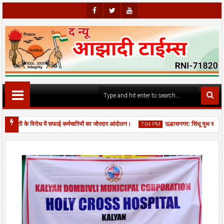
Faceb
Twitte
Youtu
Ook
R
Be
टौती के विरोध में सफाई कर्मचारियों का जोरदार आंदोलन।
उल्हासनगर: सिंधू युथ सर्कल — 
7:04 PM
्वामी सत्संग चौक पर JCB से नाला बना कर भरे गड्ढों की आपात मरम्मत, यातायात बहाल।
06
Aug
2026