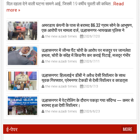
दिल दहला देने वाली घटना सामने आई, जिसमें 19 वर्षीय युवती की कथित...
Read
more »
अमरडाय कंपनी के पास से बरामद 86.32 ग्राम सोने के आभूषण,
एक आरोपी पर मामला दर्ज, उल्हासनगर-भायखळा पुलिस ने
घरफोड़ियों के संबंध में एक आरोपी से महत्वपूर्ण पूछताछ के बाद
the new azadi times
2026/7/20
आरोपी के साथी के ठिकाने से 10,90,261 रुपये मूल्य के सोने के
आभूषण बरामद किए।
उल्हासनगर में जीन्स पैंट चोरी के आरोप पर मजदूर पर जानलेवा
हमला, चोरी के संदेह में किडनैप कर कराई पिटाई, मजदूर गंभीर
रूप से जख्मी।
the new azadi times
2026/7/11
उल्हासनगर: हिललाईन डीबी ने अवैध देसी रिवॉल्वर के साथ
युवक गिरफ्तार, प्रेमनगर टेकडी से देसी रिवॉल्वर व काडतूस
जप्त, इलीगल हथियार साथ पकड़ा गया युवक एक दिन की
the new azadi times
2026/7/3
पोलीस कोठडी में।
उल्हासनगर में पेट्रोलिंग के दौरान पकड़ा गया संदिग्ध — कमर से
बरामद हुआ देशी रिवॉल्वर।
the new azadi times
2026/6/23
ई-पेपर
MORE