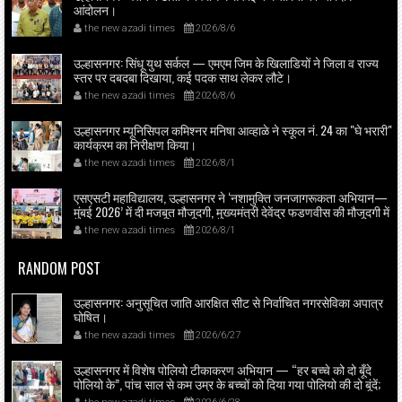
आंदोलन।
the new azadi times
2026/8/6
उल्हासनगर: सिंधू युथ सर्कल — एमएम जिम के खिलाडियों ने जिला व राज्य
स्तर पर दबदबा दिखाया, कई पदक साथ लेकर लौटे।
the new azadi times
2026/8/6
उल्हासनगर म्यूनिसिपल कमिश्नर मनिषा आव्हाळे ने स्कूल नं. 24 का "घे भरारी"
कार्यक्रम का निरीक्षण किया।
the new azadi times
2026/8/1
एसएसटी महाविद्यालय, उल्हासनगर ने ‘नशामुक्ति जनजागरूकता अभियान—
मुंबई 2026’ में दी मजबूत मौजूदगी, मुख्यमंत्री देवेंद्र फडणवीस की मौजूदगी में
मुंबई के एनएससीआई डोम में आयोजित शपथ ग्रहण समारोह का लाइव
the new azadi times
2026/8/1
प्रसारण उल्हासनगर में भी दिखाया गया; छात्रों ने प्रत्यक्ष व ऑनलाइन
हिस्सेदारी कर समाज में नशामुक्ति का संदेश फैलाया।
RANDOM POST
उल्हासनगर: अनुसूचित जाति आरक्षित सीट से निर्वाचित नगरसेविका अपात्र
घोषित।
the new azadi times
2026/6/27
उल्हासनगर में विशेष पोलियो टीकाकरण अभियान — “हर बच्चे को दो बूँदे
पोलियो के”, पांच साल से कम उम्र के बच्चों को दिया गया पोलियो की दो बूंदें;
स्वास्थ्यकर्मी व आशास्वयंसेवकों ने पहुंच कर माता-पिता से सहयोग माँगा।