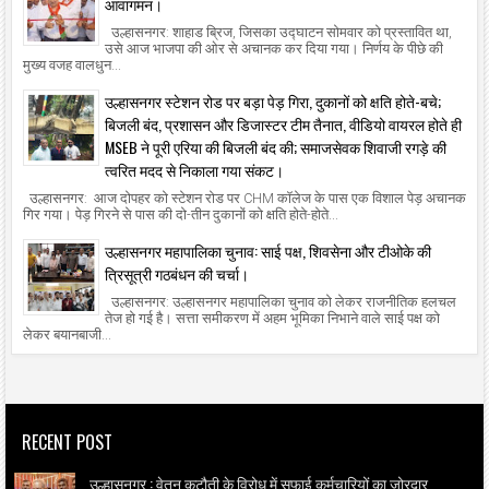
आवागमन।
उल्हासनगर: शाहाड ब्रिज, जिसका उद्घाटन सोमवार को प्रस्तावित था,
उसे आज भाजपा की ओर से अचानक कर दिया गया। निर्णय के पीछे की
मुख्य वजह वालधुन...
उल्हासनगर स्टेशन रोड पर बड़ा पेड़ गिरा, दुकानों को क्षति होते-बचे;
बिजली बंद, प्रशासन और डिजास्टर टीम तैनात, वीडियो वायरल होते ही
MSEB ने पूरी एरिया की बिजली बंद की; समाजसेवक शिवाजी रगड़े की
त्वरित मदद से निकाला गया संकट।
उल्हासनगर: आज दोपहर को स्टेशन रोड पर CHM कॉलेज के पास एक विशाल पेड़ अचानक
गिर गया। पेड़ गिरने से पास की दो-तीन दुकानों को क्षति होते-होते...
उल्हासनगर महापालिका चुनाव: साई पक्ष, शिवसेना और टीओके की
त्रिसूत्री गठबंधन की चर्चा।
उल्हासनगर: उल्हासनगर महापालिका चुनाव को लेकर राजनीतिक हलचल
तेज हो गई है। सत्ता समीकरण में अहम भूमिका निभाने वाले साई पक्ष को
लेकर बयानबाजी...
RECENT POST
उल्हासनगर : वेतन कटौती के विरोध में सफाई कर्मचारियों का जोरदार