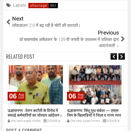
Labels:
ulhasnagar
Next
लॉकडाउन 2.0 में बढ़ रही है चोरी की वारदातें।
Previous
डॉ बाबासाहेब आंबेडकर के 129 वी जयंती के उपलक्ष्य में पालिका द्वारा
आदरांजली ।
RELATED POST
06
06
Aug
Aug
2026
2026
उल्हासनगर : वेतन कटौती के विरोध में
उल्हासनगर: सिंधू युथ सर्कल — एमएम
उल्
सफाई कर्मचारियों का जोरदार आंदोलन।
जिम के खिलाडियों ने जिला व राज्य स्तर
आव्
पर दबदबा दिखाया, कई पदक साथ लेकर
कार
27
the new azadi times
2026/8/6
the new azadi times
2026/8/6
t
लौटे।
POST A COMMENT