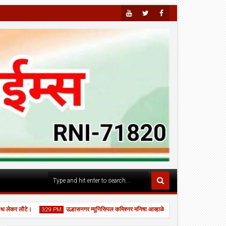
Youtu
Twitte
Faceb
Be
R
Ook
ेकर लौटे।
उल्हासनगर म्यूनिसिपल कमिश्नर मनिषा आव्हाळे ने स्कूल नं. 24 का "घे भरारी" का
3:29 PM