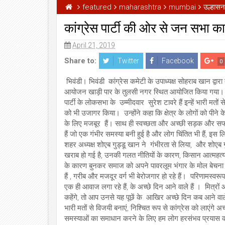
featured
maharashtra
mumbai
उल्हास
कांग्रेस पार्टी की ओर से जन सभा का
April 21, 2019
06
Aug
Aug
2026
2026
Share to:
Twitter
Facebook
Jul
0
2026
भिवंडी। भिवंडी कांग्रेस कमेटी के उपाध्यक्ष सोहराब खान द्वारा
आयोजन खाड़ी पार के तुलसी नगर स्थित आयोजित किया गया। इस 
पार्टी के लोकसभा के उम्मीदवार सुरेश टावरे हैं इन्हें भारी म
को भी उजागर किया। उन्होंने कहा कि क्षेत्र के लोगों को पीने क
के लिए मजबूर हैं। साथ ही स्वच्छता और अच्छी सड़क और सफाई
हैं जो एक गंभीर समस्या बनी हुई है और लोग चिंतित भी हैं, इ
शहर अध्यक्ष शोएब गुड्डू खान ने गंभीरता से लिया, और शोएब ग
खराब हो गई है, उनकी गलत नीतियों के कारण, किसान आत्महत्या 
के कारण बुनकर समाज को अपने पावरलूम भंगार के मोल बेचना पड़ र
हैं , गरीब और मजदूर वर्ग भी बेरोजगार हो रहे हैं। परिणामस्व
एक ही आवाज लगा रहे हैं, के अच्छे दिन आने वाले हैं । मित
कहेंगे, तो आप उनसे यह पूछें के आखिर अच्छे दिन कब आने वाले
भारी मतों से विजयी बनाएं, निश्चित रूप से कांग्रेस को लाएंगे अ
समस्याओं का समाधान करने के लिए हम लोग हरसंभव प्रयास करेंग