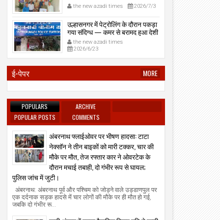
प्रेमनगर टेकडी से देसी रिवॉल्वर व
the new azadi times
2026/7/3
काडतूस जप्त, इलीगल हथियार साथ
पकड़ा गया युवक एक दिन की पोलीस
उल्हासनगर में पेट्रोलिंग के दौरान पकड़ा
कोठडी में।
गया संदिग्ध — कमर से बरामद हुआ देशी
रिवॉल्वर।
the new azadi times
2026/6/23
ई-पेपर
MORE
POPULARS
ARCHIVE
POPULAR POSTS
COMMENTS
अंबरनाथ फ्लाईओवर पर भीषण हादसा: टाटा
नेक्सॉन ने तीन बाइकों को मारी टक्कर, चार की
मौके पर मौत, तेज रफ्तार कार ने ओवरटेक के
दौरान मचाई तबाही, दो गंभीर रूप से घायल;
पुलिस जांच में जुटी।
अंबरनाथ: अंबरनाथ पूर्व और पश्चिम को जोड़ने वाले उड्डाणपुल पर
एक दर्दनाक सड़क हादसे में चार लोगों की मौके पर ही मौत हो गई,
जबकि दो गंभीर रू...