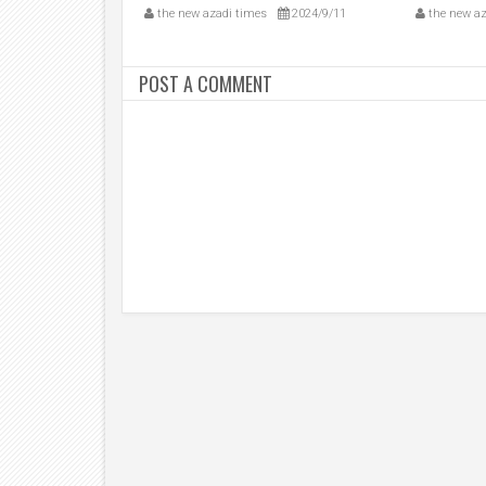
2024/10/13
the new azadi times
2024/9/11
the new az
POST A COMMENT