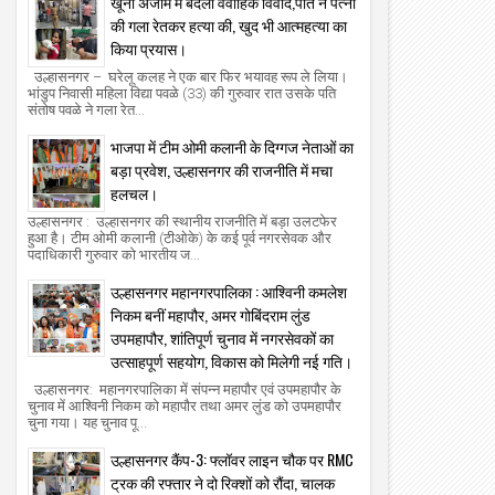
खूनी अंजाम में बदला वैवाहिक विवाद,पति ने पत्नी
की गला रेतकर हत्या की, खुद भी आत्महत्या का
किया प्रयास।
उल्हासनगर – घरेलू कलह ने एक बार फिर भयावह रूप ले लिया।
भांडुप निवासी महिला विद्या पवळे (33) की गुरुवार रात उसके पति
संतोष पवळे ने गला रेत...
भाजपा में टीम ओमी कलानी के दिग्गज नेताओं का
बड़ा प्रवेश, उल्हासनगर की राजनीति में मचा
हलचल।
उल्हासनगर : उल्हासनगर की स्थानीय राजनीति में बड़ा उलटफेर
हुआ है। टीम ओमी कलानी (टीओके) के कई पूर्व नगरसेवक और
पदाधिकारी गुरुवार को भारतीय ज...
उल्हासनगर महानगरपालिका : आश्विनी कमलेश
निकम बनीं महापौर, अमर गोबिंदराम लुंड
उपमहापौर, शांतिपूर्ण चुनाव में नगरसेवकों का
उत्साहपूर्ण सहयोग, विकास को मिलेगी नई गति।
उल्हासनगर: महानगरपालिका में संपन्न महापौर एवं उपमहापौर के
चुनाव में आश्विनी निकम को महापौर तथा अमर लुंड को उपमहापौर
चुना गया। यह चुनाव पू...
उल्हासनगर कैंप-3: फ्लॉवर लाइन चौक पर RMC
ट्रक की रफ्तार ने दो रिक्शों को रौंदा, चालक