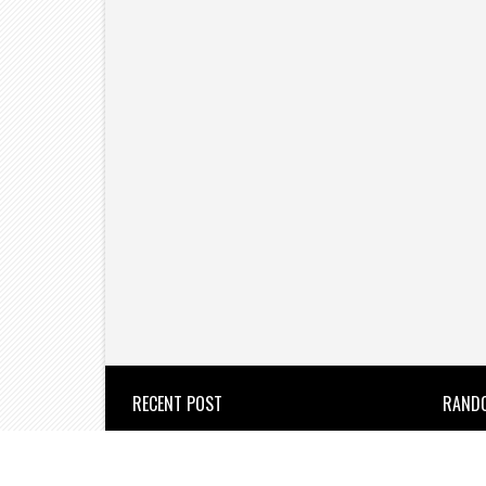
RECENT POST
RAND
उल्हासनगर : वेतन कटौती के विरोध में
सफाई कर्मचारियों का जोरदार आंदोलन।
the new azadi times
2026/8/6