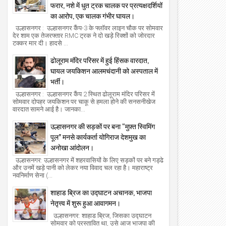
फरार, नशे में धुत ट्रक चालक पर प्रत्यक्षदर्शियों
का आरोप, एक चालक गंभीर घायल।
उल्हासनगर : उल्हासनगर कैंप-3 के फ्लॉवर लाइन चौक पर सोमवार
देर शाम एक तेजरफ्तार RMC ट्रक ने दो खड़े रिक्शों को जोरदार
टक्कर मार दी। हादसे ...
ढोलूराम मंदिर परिसर में हुई हिंसक वारदात,
घायल जयकिशन आलमचंदानी को अस्पताल में
भर्ती।
उल्हासनगर : उल्हासनगर कैंप 2 स्थित ढोलूराम मंदिर परिसर में
सोमवार दोपहर जयकिशन पर चाकू से हमला होने की सनसनीखेज
वारदात सामने आई है। जानका...
उल्हासनगर की सड़कों पर बना “मुफ़्त स्विमिंग
पूल” मनसे कार्यकर्ता योगिराज देशमुख का
अनोखा आंदोलन।
उल्हासनगर: उल्हासनगर में शहरवासियों के लिए सड़कों पर बने गड्ढे
और उनमें खड़े पानी को लेकर नया विवाद चल रहा है। महाराष्ट्र
नवनिर्माण सेना (...
शाहाड ब्रिज का उद्घाटन अचानक, भाजपा
नेतृत्त्व में शुरू हुआ आवागमन।
उल्हासनगर: शाहाड ब्रिज, जिसका उद्घाटन
सोमवार को प्रस्तावित था, उसे आज भाजपा की