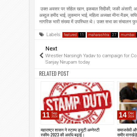
उक्त अवसर पर सोहेल खान, इकबाल सिद्दीकी, जकी अंसारी, अर
अब्दुल हमीद भाई, लुकमान भाई, महिला अध्यक्षा मीना मैडम, सफ
नागरिक भारी संख्या में उपस्थित थे। उक्त सभा का संचालन
Labels:
featured
maharashtra
mumbai
Next
Wrestler Narsingh Yadav to campaign for Co
Sanjay Nirupam today
RELATED POST
11
14
Sep
Dec
2024
2024
सिद्दीकी की गोली मारकर
महाराष्ट्र शासन ने स्टाम्प ड्यूटी अम्नेस्टी
समाजसेवी और
स्कीम-2023 की अवधि बढ़ाई।
समीर वानखेड़