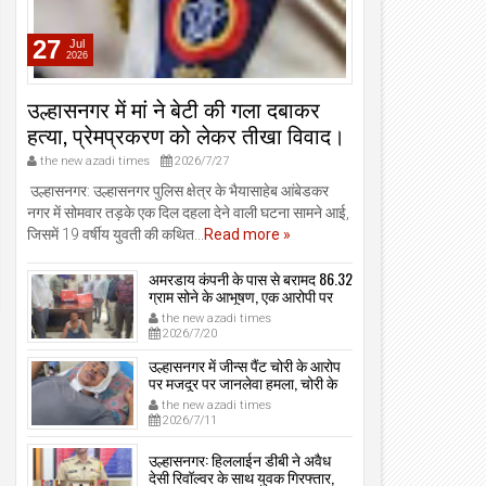
ई पदक साथ लेकर लौटे।
किया।
the new azadi times
2026/8/6
the new azadi times
2026/8/1
27
Jul
2026
उल्हासनगर में मां ने बेटी की गला दबाकर
हत्या, प्रेमप्रकरण को लेकर तीखा विवाद।
the new azadi times
2026/7/27
उल्हासनगर: उल्हासनगर पुलिस क्षेत्र के भैयासाहेब आंबेडकर
नगर में सोमवार तड़के एक दिल दहला देने वाली घटना सामने आई,
जिसमें 19 वर्षीय युवती की कथित...
Read more »
अमरडाय कंपनी के पास से बरामद 86.32
ग्राम सोने के आभूषण, एक आरोपी पर
मामला दर्ज, उल्हासनगर-भायखळा पुलिस
the new azadi times
ने घरफोड़ियों के संबंध में एक आरोपी से
2026/7/20
महत्वपूर्ण पूछताछ के बाद आरोपी के साथी
के ठिकाने से 10,90,261 रुपये मूल्य के
उल्हासनगर में जीन्स पैंट चोरी के आरोप
सोने के आभूषण बरामद किए।
पर मजदूर पर जानलेवा हमला, चोरी के
संदेह में किडनैप कर कराई पिटाई, मजदूर
the new azadi times
गंभीर रूप से जख्मी।
2026/7/11
उल्हासनगर: हिललाईन डीबी ने अवैध
देसी रिवॉल्वर के साथ युवक गिरफ्तार,