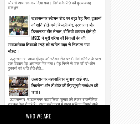
ओर से अचानक कर दिया गया। निर्णय के पीछे की मुख्य वजह
वालधुन...
उल्हासनगर स्टेशन रोड पर बड़ा पेड़ गिरा, दुकानों
को क्षति होते-बचे; बिजली बंद, प्रशासन और
डिजास्टर टीम तैनात, वीडियो वायरल होते ही
MSEB ने पूरी एरिया की बिजली बंद की;
समाजसेवक शिवाजी रगड़े की त्वरित मदद से निकाला गया
संकट।
उल्हासनगर: आज दोपहर को स्टेशन रोड पर CHM कॉलेज के पास
एक विशाल पेड़ अचानक गिर गया। पेड़ गिरने से पास की दो-तीन
दुकानों को क्षति होते-होते...
उल्हासनगर महापालिका चुनाव: साई पक्ष,
शिवसेना और टीओके की त्रिसूत्री गठबंधन की
चर्चा।
उल्हासनगर: उल्हासनगर महापालिका चुनाव को लेकर राजनीतिक
हलचल तेज हो गई है। सत्ता समीकरण में अहम भूमिका निभाने वाले
साई पक्ष को लेकर बयानबाजी...
WHO WE ARE
About Us
Our Team