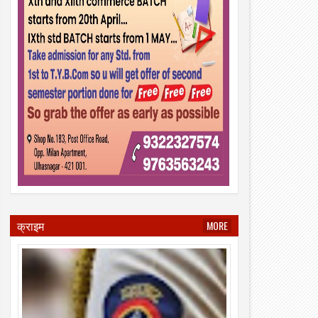
क्राइम
MORE
06
01
Aug
Aug
2026
2026
्हासनगर: सिंधू युथ सर्कल — एमएम जिम के
उल्हासनगर म्यूनिसिपल कमिश्नर मनिषा आव्हाळ
लाडियों ने जिला व राज्य स्तर पर दबदबा दिखाया,
स्कूल नं. 24 का "घे भरारी" कार्यक्रम का निरी