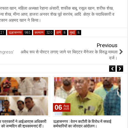
फात खान, महिला अध्यक्षा रेहाना अंसारी, शफीक बाबू, रसूल खान, शरीफ शेख,
िया शेख, मीना आपा, हाजरा अनवर शेख पूर्व सरपंच, आदि क्षेत्र के पदाधिकारी व
 फुरकान अहमद खान ने किया।
उल्हासनगर
कल्याण
ठाणे
मुंबई
Previous
ngress'
अवैध रूप से पोस्टर लगाए जाने पर थिएटर मैनेजर के विरुद्ध मामला
दर्ज।
06
Aug
2026
 पत्रकारों ने आईआरएस अधिकारी
उल्हासनगर : वेतन कटौती के विरोध में सफाई
उल
े को जन्मदिन की शुभकामनाएं दीं।
कर्मचारियों का जोरदार आंदोलन।
खि