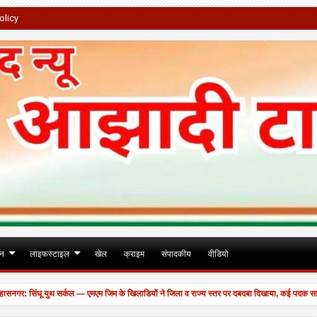
olicy
जन
लाइफस्टाइल
खेल
क्राइम
संपादकीय
वीडियो
गर: सिंधू युथ सर्कल — एमएम जिम के खिलाडियों ने जिला व राज्य स्तर पर दबदबा दिखाया, कई पदक साथ ल
 बहाल।