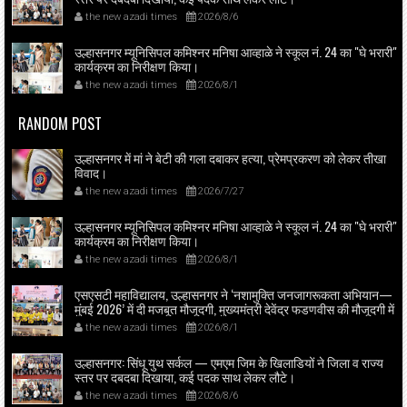
the new azadi times
2026/8/6
उल्हासनगर म्यूनिसिपल कमिश्नर मनिषा आव्हाळे ने स्कूल नं. 24 का "घे भरारी"
कार्यक्रम का निरीक्षण किया।
the new azadi times
2026/8/1
RANDOM POST
उल्हासनगर में मां ने बेटी की गला दबाकर हत्या, प्रेमप्रकरण को लेकर तीखा
विवाद।
the new azadi times
2026/7/27
उल्हासनगर म्यूनिसिपल कमिश्नर मनिषा आव्हाळे ने स्कूल नं. 24 का "घे भरारी"
कार्यक्रम का निरीक्षण किया।
the new azadi times
2026/8/1
एसएसटी महाविद्यालय, उल्हासनगर ने ‘नशामुक्ति जनजागरूकता अभियान—
मुंबई 2026’ में दी मजबूत मौजूदगी, मुख्यमंत्री देवेंद्र फडणवीस की मौजूदगी में
मुंबई के एनएससीआई डोम में आयोजित शपथ ग्रहण समारोह का लाइव
the new azadi times
2026/8/1
प्रसारण उल्हासनगर में भी दिखाया गया; छात्रों ने प्रत्यक्ष व ऑनलाइन
हिस्सेदारी कर समाज में नशामुक्ति का संदेश फैलाया।
उल्हासनगर: सिंधू युथ सर्कल — एमएम जिम के खिलाडियों ने जिला व राज्य
स्तर पर दबदबा दिखाया, कई पदक साथ लेकर लौटे।
the new azadi times
2026/8/6