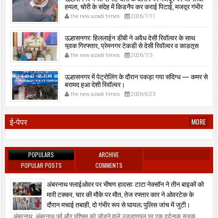
हमला, चोरी के संदेह में किडनैप कर कराई पिटाई, मजदूर गंभीर
रूप से जख्मी।
the new azadi times
2026/7/11
उल्हासनगर: हिललाईन डीबी ने अवैध देसी रिवॉल्वर के साथ
युवक गिरफ्तार, प्रेमनगर टेकडी से देसी रिवॉल्वर व काडतूस
जप्त, इलीगल हथियार साथ पकड़ा गया युवक एक दिन की
the new azadi times
2026/7/3
पोलीस कोठडी में।
उल्हासनगर में पेट्रोलिंग के दौरान पकड़ा गया संदिग्ध — कमर से
बरामद हुआ देशी रिवॉल्वर।
the new azadi times
2026/6/23
ई-पेपर
MORE
POPULARS
ARCHIVE
POPULAR POSTS
COMMENTS
अंबरनाथ फ्लाईओवर पर भीषण हादसा: टाटा नेक्सॉन ने तीन बाइकों को
मारी टक्कर, चार की मौके पर मौत, तेज रफ्तार कार ने ओवरटेक के
दौरान मचाई तबाही, दो गंभीर रूप से घायल; पुलिस जांच में जुटी।
अंबरनाथ: अंबरनाथ पूर्व और पश्चिम को जोड़ने वाले उड्डाणपुल पर एक दर्दनाक सड़क