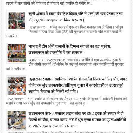
हादसे में चार लोगों की मौके पर ही मौत हो गई, जबकि दो गंभीर रू...
खूनी अंजाम में बदला वैवाहिक विवाद,पति ने पत्नी की गला रेतकर हत्या
की, खुद भी आत्महत्या का किया प्रयास।
उल्हासनगर – घरेलू कलह ने एक बार फिर भयावह रूप ले लिया। भांडुप
निवासी महिला विद्या पवळे (33) की गुरुवार रात उसके पति संतोष पवळे ने
गला रेत...
भाजपा में टीम ओमी कलानी के दिग्गज नेताओं का बड़ा प्रवेश,
उल्हासनगर की राजनीति में मचा हलचल।
उल्हासनगर : उल्हासनगर की स्थानीय राजनीति में बड़ा उलटफेर हुआ है।
टीम ओमी कलानी (टीओके) के कई पूर्व नगरसेवक और पदाधिकारी गुरुवार
को भारतीय ज...
उल्हासनगर महानगरपालिका : आश्विनी कमलेश निकम बनीं महापौर, अमर
गोबिंदराम लुंड उपमहापौर, शांतिपूर्ण चुनाव में नगरसेवकों का उत्साहपूर्ण
सहयोग, विकास को मिलेगी नई गति।
उल्हासनगर: महानगरपालिका में संपन्न महापौर एवं उपमहापौर के चुनाव में आश्विनी निकम को
महापौर तथा अमर लुंड को उपमहापौर चुना गया। यह चुनाव पू...
उल्हासनगर कैंप-3: फ्लॉवर लाइन चौक पर RMC ट्रक की रफ्तार ने दो
रिक्शों को रौंदा, चालक फरार, नशे में धुत ट्रक चालक पर प्रत्यक्षदर्शियों
का आरोप, एक चालक गंभीर घायल।