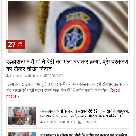
27
Jul
2026
उल्हासनगर में मां ने बेटी की गला दबाकर हत्या, प्रेमप्रकरण
को लेकर तीखा विवाद।
the new azadi times
2026/7/27
उल्हासनगर: उल्हासनगर पुलिस क्षेत्र के भैयासाहेब आंबेडकर नगर में सोमवार तड़के एक
दिल दहला देने वाली घटना सामने आई, जिसमें 19 वर्षीय युवती की कथित...
Read
more »
अमरडाय कंपनी के पास से बरामद 86.32 ग्राम सोने के आभूषण,
एक आरोपी पर मामला दर्ज, उल्हासनगर-भायखळा पुलिस ने
घरफोड़ियों के संबंध में एक आरोपी से महत्वपूर्ण पूछताछ के बाद
the new azadi times
2026/7/20
आरोपी के साथी के ठिकाने से 10,90,261 रुपये मूल्य के सोने के
आभूषण बरामद किए।
उल्हासनगर में जीन्स पैंट चोरी के आरोप पर मजदूर पर जानलेवा