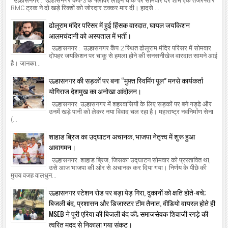
उल्हासनगर : उल्हासनगर कैंप-3 के फ्लॉवर लाइन चौक पर सोमवार देर शाम एक तेजरफ्तार
RMC ट्रक ने दो खड़े रिक्शों को जोरदार टक्कर मार दी। हादसे ...
ढोलूराम मंदिर परिसर में हुई हिंसक वारदात, घायल जयकिशन
आलमचंदानी को अस्पताल में भर्ती।
उल्हासनगर : उल्हासनगर कैंप 2 स्थित ढोलूराम मंदिर परिसर में सोमवार
दोपहर जयकिशन पर चाकू से हमला होने की सनसनीखेज वारदात सामने आई
है। जानका...
उल्हासनगर की सड़कों पर बना “मुफ़्त स्विमिंग पूल” मनसे कार्यकर्ता
योगिराज देशमुख का अनोखा आंदोलन।
उल्हासनगर: उल्हासनगर में शहरवासियों के लिए सड़कों पर बने गड्ढे और
उनमें खड़े पानी को लेकर नया विवाद चल रहा है। महाराष्ट्र नवनिर्माण सेना
(...
शाहाड ब्रिज का उद्घाटन अचानक, भाजपा नेतृत्त्व में शुरू हुआ
आवागमन।
उल्हासनगर: शाहाड ब्रिज, जिसका उद्घाटन सोमवार को प्रस्तावित था,
उसे आज भाजपा की ओर से अचानक कर दिया गया। निर्णय के पीछे की
मुख्य वजह वालधुन...
उल्हासनगर स्टेशन रोड पर बड़ा पेड़ गिरा, दुकानों को क्षति होते-बचे;
बिजली बंद, प्रशासन और डिजास्टर टीम तैनात, वीडियो वायरल होते ही
MSEB ने पूरी एरिया की बिजली बंद की; समाजसेवक शिवाजी रगड़े की
त्वरित मदद से निकाला गया संकट।