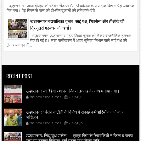
उल्हासनगर: आज दोपहर को स्टेशन रोड पर CHM कॉलेज के पास एक विशाल पेड़ अचानक
गिर गया। पेड़ गिरने से पास की दो-तीन दुकानों को क्षति होते-होते...
उल्हासनगर महापालिका चुनाव: साई पक्ष, शिवसेना और टीओके की
त्रिसूत्री गठबंधन की चर्चा।
उल्हासनगर: उल्हासनगर महापालिका चुनाव को लेकर राजनीतिक हलचल
तेज हो गई है। सत्ता समीकरण में अहम भूमिका निभाने वाले साई पक्ष को
लेकर बयानबाजी...
RECENT POST
उल्हासनगर का 77वां स्थापना दिवस उत्साह के साथ मनाया गया।
the new azadi times
2026/8/8
उल्हासनगर : वेतन कटौती के विरोध में सफाई कर्मचारियों का जोरदार
आंदोलन।
the new azadi times
2026/8/6
उल्हासनगर: सिंधू युथ सर्कल — एमएम जिम के खिलाडियों ने जिला व राज्य
स्तर पर दबदबा दिखाया, कई पदक साथ लेकर लौटे।