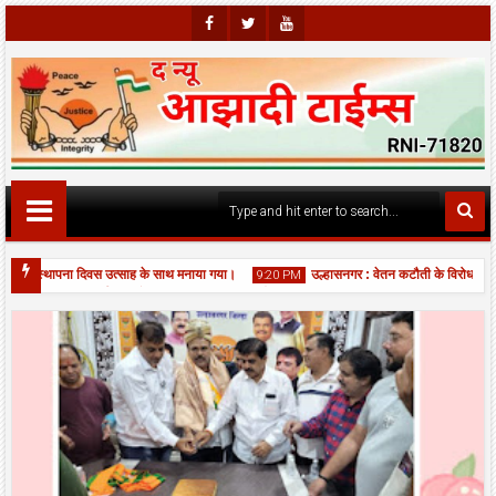
Faceb
Twitte
Youtu
Ook
R
Be
ां स्थापना दिवस उत्साह के साथ मनाया गया।
उल्हासनगर : वेतन कटौती के विरोध में सफाई
9:20 PM
 एकादशी पर बिर्ला मंदिर में भव्य महाआरती, श्रद्धालुओं की उमड़ी भीड़।
06
Aug
2026