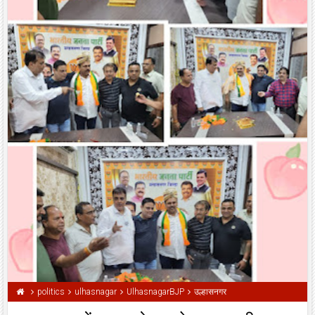
politics
ulhasnagar
UlhasnagarBJP
उल्हासनगर