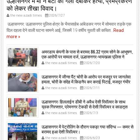
उल्हासनगर में मां ने बेटी की गला दबाकर हत्या, प्रेमप्रकरण
को लेकर तीखा विवाद।
the new azadi times
2026/7/27
उल्हासनगर: उल्हासनगर पुलिस क्षेत्र के भैयासाहेब आंबेडकर नगर में सोमवार तड़के एक
दिल दहला देने वाली घटना सामने आई, जिसमें 19 वर्षीय युवती की कथित...
Read
more »
अमरडाय कंपनी के पास से बरामद 86.32 ग्राम सोने के आभूषण,
एक आरोपी पर मामला दर्ज, उल्हासनगर-भायखळा पुलिस ने
घरफोड़ियों के संबंध में एक आरोपी से महत्वपूर्ण पूछताछ के बाद
the new azadi times
2026/7/20
आरोपी के साथी के ठिकाने से 10,90,261 रुपये मूल्य के सोने के
आभूषण बरामद किए।
उल्हासनगर में जीन्स पैंट चोरी के आरोप पर मजदूर पर जानलेवा
हमला, चोरी के संदेह में किडनैप कर कराई पिटाई, मजदूर गंभीर
रूप से जख्मी।
the new azadi times
2026/7/11
उल्हासनगर: हिललाईन डीबी ने अवैध देसी रिवॉल्वर के साथ
युवक गिरफ्तार, प्रेमनगर टेकडी से देसी रिवॉल्वर व काडतूस
जप्त, इलीगल हथियार साथ पकड़ा गया युवक एक दिन की
the new azadi times
2026/7/3
पोलीस कोठडी में।
उल्हासनगर में पेट्रोलिंग के दौरान पकड़ा गया संदिग्ध — कमर से
बरामद हुआ देशी रिवॉल्वर।
the new azadi times
2026/6/23