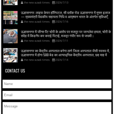
श्रीकांत शिंदे के मार्गदर्शन में महिला आघाड़ी शिवसेना (शिंदे गुट) का सामाजिक
the new azadi times
2026/7/13
कार्य, सरकारी व नागरिक प्रतिनिधियों की बड़ी उपस्थिति।
उल्हासनगर: लाइफ केयर हॉस्पिटल, सी ब्लॉक रोड उल्हासनगर में मुफ्त इलाज
— मुख्यमंत्री वैद्यकीय सहायता निधि व आयुष्मान भारत के अंतर्गत सुविधाएँ,
लाइफ केयर में मुफ्त डायलिसिस व 24×7 लैब, महत्मा फुले जन आरोग्य योजना
the new azadi times
2026/7/16
के तहत भी मरीजों को इलाज; 50 बेड व दो आधुनिक ऑपरेशन थिएटर
उपलब्ध।
उल्हासनगर में जीन्स पैंट चोरी के आरोप पर मजदूर पर जानलेवा हमला, चोरी के
संदेह में किडनैप कर कराई पिटाई, मजदूर गंभीर रूप से जख्मी।
the new azadi times
2026/7/11
उल्हासनगर का केंद्रीय अस्पताल बनेगा ठाणे जिला अस्पताल जैसी स्वरूप में,
उल्हासनगर में होगा 500 बेड का अत्याधुनिक केंद्रीय अस्पताल, छह माह में
ESIC सेवा शुरू, सांसद डॉ. शिंदे व स्वास्थ्य मंत्री प्रकाश आबिटकर ने किया
the new azadi times
2026/7/14
अस्पताल का निरीक्षण; बड़े सुधारों का ऐलान।
CONTACT US