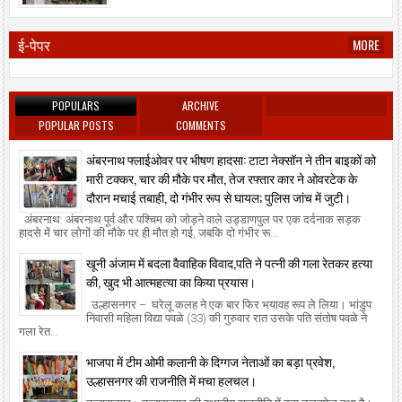
ई-पेपर
MORE
POPULARS
ARCHIVE
POPULAR POSTS
COMMENTS
अंबरनाथ फ्लाईओवर पर भीषण हादसा: टाटा नेक्सॉन ने तीन बाइकों को
मारी टक्कर, चार की मौके पर मौत, तेज रफ्तार कार ने ओवरटेक के
दौरान मचाई तबाही, दो गंभीर रूप से घायल; पुलिस जांच में जुटी।
अंबरनाथ: अंबरनाथ पूर्व और पश्चिम को जोड़ने वाले उड्डाणपुल पर एक दर्दनाक सड़क
हादसे में चार लोगों की मौके पर ही मौत हो गई, जबकि दो गंभीर रू...
खूनी अंजाम में बदला वैवाहिक विवाद,पति ने पत्नी की गला रेतकर हत्या
की, खुद भी आत्महत्या का किया प्रयास।
उल्हासनगर – घरेलू कलह ने एक बार फिर भयावह रूप ले लिया। भांडुप
निवासी महिला विद्या पवळे (33) की गुरुवार रात उसके पति संतोष पवळे ने
गला रेत...
भाजपा में टीम ओमी कलानी के दिग्गज नेताओं का बड़ा प्रवेश,
उल्हासनगर की राजनीति में मचा हलचल।