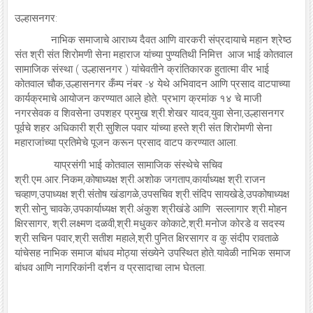
उल्हासनगर:
नाभिक समाजाचे आराध्य दैवत आणि वारकरी संप्रदायाचे महान श्रेष्ठ
संत श्री संत शिरोमणी सेना महाराज यांच्या पुण्यतिथी निमित्त आज भाई कोतवाल
सामाजिक संस्था ( उल्हासनगर ) यांचेवतीने क्रांतिकारक हुतात्मा वीर भाई
कोतवाल चौक,उल्हासनगर कँम्प नंबर -४ येथे अभिवादन आणि प्रसाद वाटपाच्या
कार्यक्रमाचे आयोजन करण्यात आले होते. प्रभाग क्रमांक १४ चे माजी
नगरसेवक व शिवसेना उपशहर प्रमुख श्री.शेखर यादव,युवा सेना,उल्हासनगर
पूर्वचे शहर अधिकारी श्री.सुशिल पवार यांच्या हस्ते श्री संत शिरोमणी सेना
महाराजांच्या प्रतिमेचे पूजन करून प्रसाद वाटप करण्यात आला.
याप्रसंगी भाई कोतवाल सामाजिक संस्थेचे सचिव
श्री.एम.आर.निकम,कोषाध्यक्ष श्री.अशोक जगताप,कार्याध्यक्ष श्री.राजन
चव्हाण,उपाध्यक्ष श्री.संतोष खंडागळे,उपसचिव श्री.संदिप सायखेडे,उपकोषाध्यक्ष
श्री.सोनु चावके,उपकार्याध्यक्ष श्री.अंकुश श्रीखंडे आणि सल्लागार श्री.मोहन
क्षिरसागर, श्री.लक्ष्मण दळवी,श्री.मधुकर कोकाटे,श्री.मनोज कोरडे व सदस्य
श्री.सचिन पवार,श्री.सतीश महाले,श्री.पुनित क्षिरसागर व कु.संदीप रावताळे
यांचेसह नाभिक समाज बांधव मोठ्या संख्येने उपस्थित होते.यावेळी नाभिक समाज
बांधव आणि नागरिकांनी दर्शन व प्रसादाचा लाभ घेतला.