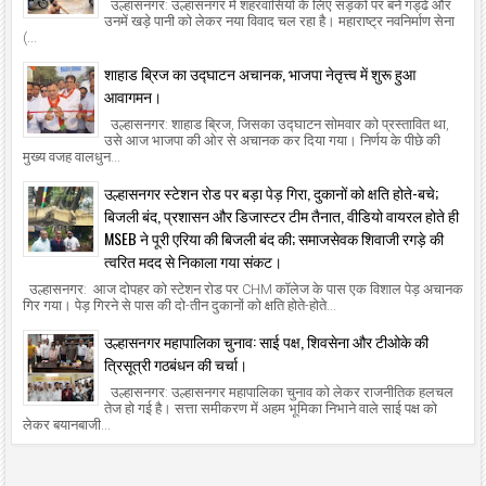
उल्हासनगर: उल्हासनगर में शहरवासियों के लिए सड़कों पर बने गड्ढे और
उनमें खड़े पानी को लेकर नया विवाद चल रहा है। महाराष्ट्र नवनिर्माण सेना
(...
शाहाड ब्रिज का उद्घाटन अचानक, भाजपा नेतृत्त्व में शुरू हुआ
आवागमन।
उल्हासनगर: शाहाड ब्रिज, जिसका उद्घाटन सोमवार को प्रस्तावित था,
उसे आज भाजपा की ओर से अचानक कर दिया गया। निर्णय के पीछे की
मुख्य वजह वालधुन...
उल्हासनगर स्टेशन रोड पर बड़ा पेड़ गिरा, दुकानों को क्षति होते-बचे;
बिजली बंद, प्रशासन और डिजास्टर टीम तैनात, वीडियो वायरल होते ही
MSEB ने पूरी एरिया की बिजली बंद की; समाजसेवक शिवाजी रगड़े की
त्वरित मदद से निकाला गया संकट।
उल्हासनगर: आज दोपहर को स्टेशन रोड पर CHM कॉलेज के पास एक विशाल पेड़ अचानक
गिर गया। पेड़ गिरने से पास की दो-तीन दुकानों को क्षति होते-होते...
उल्हासनगर महापालिका चुनाव: साई पक्ष, शिवसेना और टीओके की
त्रिसूत्री गठबंधन की चर्चा।
उल्हासनगर: उल्हासनगर महापालिका चुनाव को लेकर राजनीतिक हलचल
तेज हो गई है। सत्ता समीकरण में अहम भूमिका निभाने वाले साई पक्ष को
लेकर बयानबाजी...