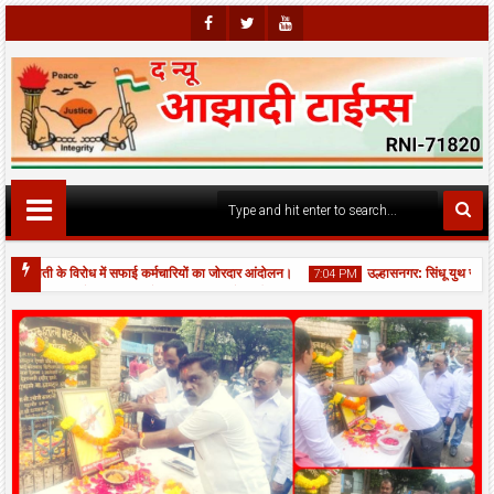
Faceb
Twitte
Youtu
Ook
R
Be
कटौती के विरोध में सफाई कर्मचारियों का जोरदार आंदोलन।
उल्हासनगर: सिंधू युथ सर्कल —
7:04 PM
्वामी सत्संग चौक पर JCB से नाला बना कर भरे गड्ढों की आपात मरम्मत, यातायात बहाल।
06
Aug
2026