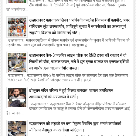
उल्हासनगर : उल्हासनगर की स्थानीय राजनीति में बड़ा उलटफेर हुआ है।
टीम ओमी कलानी (टीओके) के कई पूर्व नगरसेवक और पदाधिकारी गुरुवार
को भारतीय ज...
उल्हासनगर महानगरपालिका : आश्विनी कमलेश निकम बनीं महापौर, अमर
गोबिंदराम लुंड उपमहापौर, शांतिपूर्ण चुनाव में नगरसेवकों का उत्साहपूर्ण
सहयोग, विकास को मिलेगी नई गति।
उल्हासनगर: महानगरपालिका में संपन्न महापौर एवं उपमहापौर के चुनाव में आश्विनी निकम को
महापौर तथा अमर लुंड को उपमहापौर चुना गया। यह चुनाव पू...
उल्हासनगर कैंप-3: फ्लॉवर लाइन चौक पर RMC ट्रक की रफ्तार ने दो
रिक्शों को रौंदा, चालक फरार, नशे में धुत ट्रक चालक पर प्रत्यक्षदर्शियों
का आरोप, एक चालक गंभीर घायल।
उल्हासनगर : उल्हासनगर कैंप-3 के फ्लॉवर लाइन चौक पर सोमवार देर शाम एक तेजरफ्तार
RMC ट्रक ने दो खड़े रिक्शों को जोरदार टक्कर मार दी। हादसे ...
ढोलूराम मंदिर परिसर में हुई हिंसक वारदात, घायल जयकिशन
आलमचंदानी को अस्पताल में भर्ती।
उल्हासनगर : उल्हासनगर कैंप 2 स्थित ढोलूराम मंदिर परिसर में सोमवार
दोपहर जयकिशन पर चाकू से हमला होने की सनसनीखेज वारदात सामने आई
है। जानका...
उल्हासनगर की सड़कों पर बना “मुफ़्त स्विमिंग पूल” मनसे कार्यकर्ता
योगिराज देशमुख का अनोखा आंदोलन।