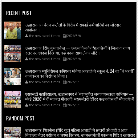
RECENT POST
उल्हासनगर : वेतन कटौती के विरोध में सफाई कर्मचारियों का जोरदार
आंदोलन।
the new azadi times
2026/8/6
उल्हासनगर: सिंधू युथ सर्कल — एमएम जिम के खिलाडियों ने जिला व राज्य
स्तर पर दबदबा दिखाया, कई पदक साथ लेकर लौटे।
the new azadi times
2026/8/6
उल्हासनगर म्यूनिसिपल कमिश्नर मनिषा आव्हाळे ने स्कूल नं. 24 का "घे भरारी"
कार्यक्रम का निरीक्षण किया।
the new azadi times
2026/8/1
एसएसटी महाविद्यालय, उल्हासनगर ने ‘नशामुक्ति जनजागरूकता अभियान—
मुंबई 2026’ में दी मजबूत मौजूदगी, मुख्यमंत्री देवेंद्र फडणवीस की मौजूदगी में
मुंबई के एनएससीआई डोम में आयोजित शपथ ग्रहण समारोह का लाइव
the new azadi times
2026/8/1
प्रसारण उल्हासनगर में भी दिखाया गया; छात्रों ने प्रत्यक्ष व ऑनलाइन
हिस्सेदारी कर समाज में नशामुक्ति का संदेश फैलाया।
RANDOM POST
उल्हासनगर: शिवसेना (शिंदे गुट) महिला आघाडी ने छात्रों को वाही व आज
नि:शुल्क नेत्र परीक्षण व चश्मा वितरण, उपमुख्यमंत्री एकनाथ शिंदे व खासदार