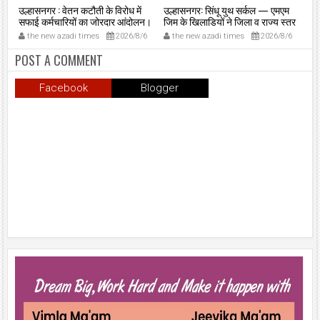
उल्हासनगर : वेतन कटौती के विरोध में
उल्हासनगर: सिंधू युथ सर्कल — एमएम
उल्
सफाई कर्मचारियों का जोरदार आंदोलन।
जिम के खिलाडियों ने जिला व राज्य स्तर
आव्
पर दबदबा दिखाया, कई पदक साथ लेकर
कार
27
the new azadi times
2026/8/6
the new azadi times
2026/8/6
t
लौटे।
POST A COMMENT
Facebook
Blogger