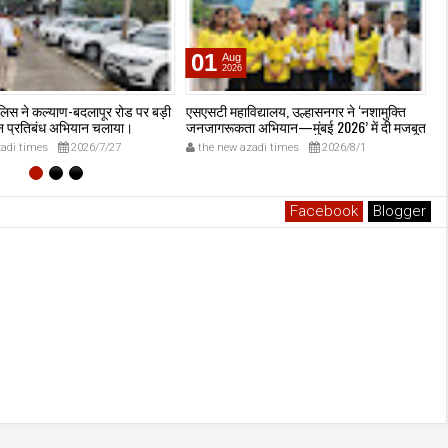
01
Aug
2026
लिस ने कल्याण-बदलापूर रोड पर बड़ी
एसएसटी महाविद्यालय, उल्हासनगर ने ‘नशामुक्ति
उल
हन प्रतिबंध अभियान चलाया।
जनजागरूकता अभियान—मुंबई 2026’ में दी मजबूत
स्
मौजूदगी, मुख्यमंत्री देवेंद्र फडणवीस की मौजूदगी में
क
adi times
2026/7/27
the new azadi times
2026/8/1
मुंबई के एनएससीआई डोम में आयोजित शपथ ग्रहण
समारोह का लाइव प्रसारण उल्हासनगर में भी दिखाया
गया; छात्रों ने प्रत्यक्ष व ऑनलाइन हिस्सेदारी कर
समाज में नशामुक्ति का संदेश फैलाया।
Facebook
Blogger