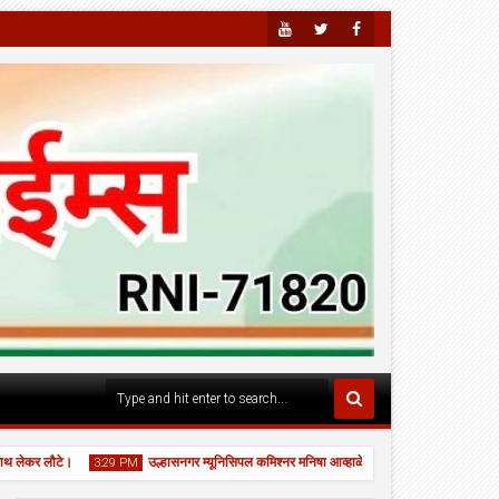
Youtu
Twitte
Faceb
Be
R
Ook
 लौटे।
उल्हासनगर म्यूनिसिपल कमिश्नर मनिषा आव्हाळे ने स्कूल नं. 24 का "घे भरारी" कार्य
3:29 PM