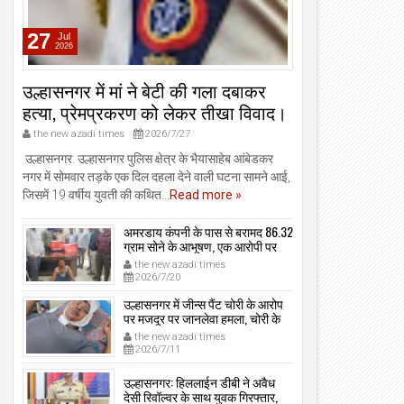
27
Jul
2026
उल्हासनगर में मां ने बेटी की गला दबाकर
हत्या, प्रेमप्रकरण को लेकर तीखा विवाद।
the new azadi times
2026/7/27
उल्हासनगर: उल्हासनगर पुलिस क्षेत्र के भैयासाहेब आंबेडकर
नगर में सोमवार तड़के एक दिल दहला देने वाली घटना सामने आई,
जिसमें 19 वर्षीय युवती की कथित...
Read more »
अमरडाय कंपनी के पास से बरामद 86.32
ग्राम सोने के आभूषण, एक आरोपी पर
मामला दर्ज, उल्हासनगर-भायखळा पुलिस
the new azadi times
ने घरफोड़ियों के संबंध में एक आरोपी से
2026/7/20
महत्वपूर्ण पूछताछ के बाद आरोपी के साथी
के ठिकाने से 10,90,261 रुपये मूल्य के
उल्हासनगर में जीन्स पैंट चोरी के आरोप
सोने के आभूषण बरामद किए।
पर मजदूर पर जानलेवा हमला, चोरी के
संदेह में किडनैप कर कराई पिटाई, मजदूर
the new azadi times
गंभीर रूप से जख्मी।
2026/7/11
उल्हासनगर: हिललाईन डीबी ने अवैध
देसी रिवॉल्वर के साथ युवक गिरफ्तार,