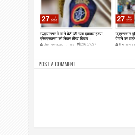
27
27
Jul
Jul
2026
2026
ी ने अवैध देसी रिवॉल्वर
उल्हासनगर में मां ने बेटी की गला दबाकर हत्या,
उल्हासनगर पु
्रेमनगर टेकडी से देसी
प्रेमप्रकरण को लेकर तीखा विवाद।
पैमाने पर वा
त, इलीगल हथियार साथ
2026/7/3
the new azadi times
2026/7/27
the new az
 की पोलीस कोठडी में।
POST A COMMENT