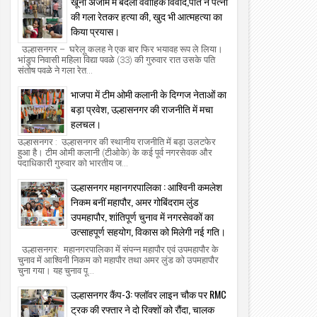
खूनी अंजाम में बदला वैवाहिक विवाद,पति ने पत्नी
की गला रेतकर हत्या की, खुद भी आत्महत्या का
किया प्रयास।
01
06
Aug
Aug
उल्हासनगर – घरेलू कलह ने एक बार फिर भयावह रूप ले लिया।
2026
2026
भांडुप निवासी महिला विद्या पवळे (33) की गुरुवार रात उसके पति
संतोष पवळे ने गला रेत...
्हासनगर म्यूनिसिपल कमिश्नर मनिषा आव्हाळे ने
उल्हासनगर: सिंधू युथ सर्कल — एमएम जिम क
कूल नं. 24 का "घे भरारी" कार्यक्रम का निरीक्षण
खिलाडियों ने जिला व राज्य स्तर पर दबदबा द
भाजपा में टीम ओमी कलानी के दिग्गज नेताओं का
िया।
कई पदक साथ लेकर लौटे।
the new azadi times
2026/8/1
the new azadi times
2026/8/6
बड़ा प्रवेश, उल्हासनगर की राजनीति में मचा
हलचल।
उल्हासनगर : उल्हासनगर की स्थानीय राजनीति में बड़ा उलटफेर
हुआ है। टीम ओमी कलानी (टीओके) के कई पूर्व नगरसेवक और
पदाधिकारी गुरुवार को भारतीय ज...
उल्हासनगर महानगरपालिका : आश्विनी कमलेश
निकम बनीं महापौर, अमर गोबिंदराम लुंड
उपमहापौर, शांतिपूर्ण चुनाव में नगरसेवकों का
उत्साहपूर्ण सहयोग, विकास को मिलेगी नई गति।
उल्हासनगर: महानगरपालिका में संपन्न महापौर एवं उपमहापौर के
चुनाव में आश्विनी निकम को महापौर तथा अमर लुंड को उपमहापौर
चुना गया। यह चुनाव पू...
उल्हासनगर कैंप-3: फ्लॉवर लाइन चौक पर RMC
ट्रक की रफ्तार ने दो रिक्शों को रौंदा, चालक