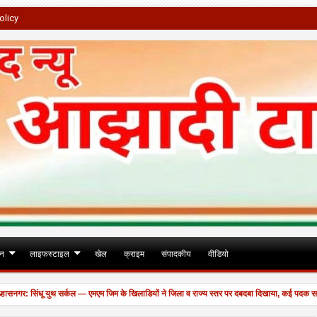
olicy
जन
लाइफस्टाइल
खेल
क्राइम
संपादकीय
वीडियो
 सिंधू युथ सर्कल — एमएम जिम के खिलाडियों ने जिला व राज्य स्तर पर दबदबा दिखाया, कई पदक साथ लेकर
ाल।