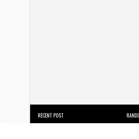
RECENT POST
RAND
उल्हासनगर : वेतन कटौती के विरोध में
सफाई कर्मचारियों का जोरदार आंदोलन।
the new azadi times
2026/8/6