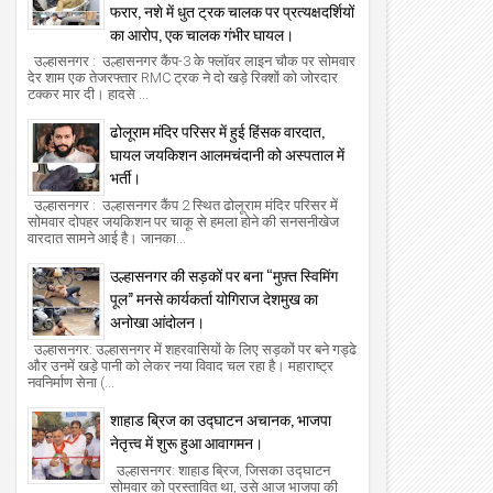
फरार, नशे में धुत ट्रक चालक पर प्रत्यक्षदर्शियों
का आरोप, एक चालक गंभीर घायल।
उल्हासनगर : उल्हासनगर कैंप-3 के फ्लॉवर लाइन चौक पर सोमवार
देर शाम एक तेजरफ्तार RMC ट्रक ने दो खड़े रिक्शों को जोरदार
टक्कर मार दी। हादसे ...
ढोलूराम मंदिर परिसर में हुई हिंसक वारदात,
घायल जयकिशन आलमचंदानी को अस्पताल में
भर्ती।
उल्हासनगर : उल्हासनगर कैंप 2 स्थित ढोलूराम मंदिर परिसर में
सोमवार दोपहर जयकिशन पर चाकू से हमला होने की सनसनीखेज
वारदात सामने आई है। जानका...
उल्हासनगर की सड़कों पर बना “मुफ़्त स्विमिंग
पूल” मनसे कार्यकर्ता योगिराज देशमुख का
अनोखा आंदोलन।
उल्हासनगर: उल्हासनगर में शहरवासियों के लिए सड़कों पर बने गड्ढे
और उनमें खड़े पानी को लेकर नया विवाद चल रहा है। महाराष्ट्र
नवनिर्माण सेना (...
शाहाड ब्रिज का उद्घाटन अचानक, भाजपा
नेतृत्त्व में शुरू हुआ आवागमन।
उल्हासनगर: शाहाड ब्रिज, जिसका उद्घाटन
सोमवार को प्रस्तावित था, उसे आज भाजपा की