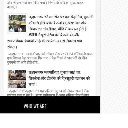
ओर से अचानक कर दिया गया। निर्णय के पीछे की मुख्य वजह
वालधुन...
उल्हासनगर स्टेशन रोड पर बड़ा पेड़ गिरा, दुकानों
को क्षति होते-बचे; बिजली बंद, प्रशासन और
डिजास्टर टीम तैनात, वीडियो वायरल होते ही
MSEB ने पूरी एरिया की बिजली बंद की;
समाजसेवक शिवाजी रगड़े की त्वरित मदद से निकाला गया
संकट।
उल्हासनगर: आज दोपहर को स्टेशन रोड पर CHM कॉलेज के पास
एक विशाल पेड़ अचानक गिर गया। पेड़ गिरने से पास की दो-तीन
दुकानों को क्षति होते-होते...
उल्हासनगर महापालिका चुनाव: साई पक्ष,
शिवसेना और टीओके की त्रिसूत्री गठबंधन की
चर्चा।
उल्हासनगर: उल्हासनगर महापालिका चुनाव को लेकर राजनीतिक
हलचल तेज हो गई है। सत्ता समीकरण में अहम भूमिका निभाने वाले
साई पक्ष को लेकर बयानबाजी...
WHO WE ARE
About Us
Our Team