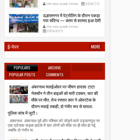
प्रेमनगर टेकडी से देसी रिवॉल्वर व
the new azadi times
2026/7/3
काडतूस जप्त, इलीगल हथियार साथ
पकड़ा गया युवक एक दिन की पोलीस
उल्हासनगर में पेट्रोलिंग के दौरान पकड़ा
कोठडी में।
गया संदिग्ध — कमर से बरामद हुआ देशी
रिवॉल्वर।
the new azadi times
2026/6/23
ई-पेपर
MORE
POPULARS
ARCHIVE
POPULAR POSTS
COMMENTS
अंबरनाथ फ्लाईओवर पर भीषण हादसा: टाटा
नेक्सॉन ने तीन बाइकों को मारी टक्कर, चार की
मौके पर मौत, तेज रफ्तार कार ने ओवरटेक के
दौरान मचाई तबाही, दो गंभीर रूप से घायल;
पुलिस जांच में जुटी।
अंबरनाथ: अंबरनाथ पूर्व और पश्चिम को जोड़ने वाले उड्डाणपुल पर
एक दर्दनाक सड़क हादसे में चार लोगों की मौके पर ही मौत हो गई,
जबकि दो गंभीर रू...