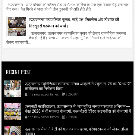
उल्हासनगर: आज दोपहर को स्टेशन रोड पर CHM कॉलेज के पास एक विशाल पेड़ अचानक
गिर गया। पेड़ गिरने से पास की दो-तीन दुकानों को क्षति होते-होते...
उल्हासनगर महापालिका चुनाव: साई पक्ष, शिवसेना और टीओके की
त्रिसूत्री गठबंधन की चर्चा।
उल्हासनगर: उल्हासनगर महापालिका चुनाव को लेकर राजनीतिक हलचल
तेज हो गई है। सत्ता समीकरण में अहम भूमिका निभाने वाले साई पक्ष को
लेकर बयानबाजी...
RECENT POST
उल्हासनगर म्यूनिसिपल कमिश्नर मनिषा आव्हाळे ने स्कूल नं. 24 का "घे भरारी"
कार्यक्रम का निरीक्षण किया।
the new azadi times
2026/8/1
एसएसटी महाविद्यालय, उल्हासनगर ने ‘नशामुक्ति जनजागरूकता अभियान—
मुंबई 2026’ में दी मजबूत मौजूदगी, मुख्यमंत्री देवेंद्र फडणवीस की मौजूदगी में
मुंबई के एनएससीआई डोम में आयोजित शपथ ग्रहण समारोह का लाइव
the new azadi times
2026/8/1
प्रसारण उल्हासनगर में भी दिखाया गया; छात्रों ने प्रत्यक्ष व ऑनलाइन
हिस्सेदारी कर समाज में नशामुक्ति का संदेश फैलाया।
उल्हासनगर में मां ने बेटी की गला दबाकर हत्या, प्रेमप्रकरण को लेकर तीखा
विवाद।