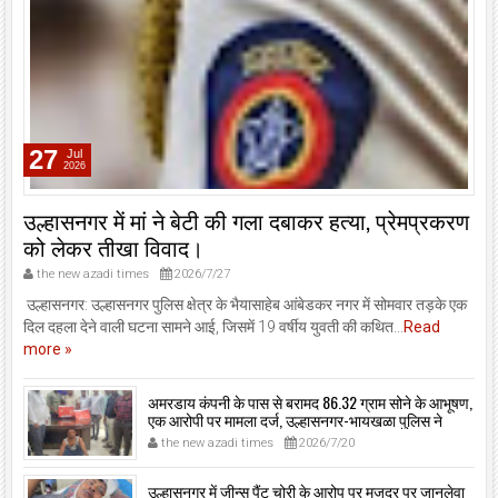
27
Jul
2026
उल्हासनगर में मां ने बेटी की गला दबाकर हत्या, प्रेमप्रकरण
को लेकर तीखा विवाद।
the new azadi times
2026/7/27
उल्हासनगर: उल्हासनगर पुलिस क्षेत्र के भैयासाहेब आंबेडकर नगर में सोमवार तड़के एक
दिल दहला देने वाली घटना सामने आई, जिसमें 19 वर्षीय युवती की कथित...
Read
more »
अमरडाय कंपनी के पास से बरामद 86.32 ग्राम सोने के आभूषण,
एक आरोपी पर मामला दर्ज, उल्हासनगर-भायखळा पुलिस ने
घरफोड़ियों के संबंध में एक आरोपी से महत्वपूर्ण पूछताछ के बाद
the new azadi times
2026/7/20
आरोपी के साथी के ठिकाने से 10,90,261 रुपये मूल्य के सोने के
आभूषण बरामद किए।
उल्हासनगर में जीन्स पैंट चोरी के आरोप पर मजदूर पर जानलेवा