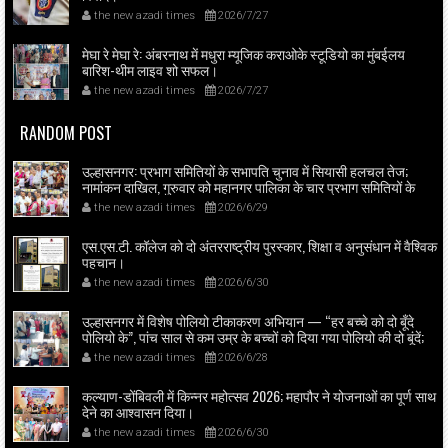
the new azadi times
2026/7/27
मेघा रे मेघा रे: अंबरनाथ में मधुरा म्यूजिक कराओके स्टूडियो का मुंबईलय
बारिश-थीम लाइव शो सफल।
the new azadi times
2026/7/27
RANDOM POST
उल्हासनगर: प्रभाग समितियों के सभापति चुनाव में सियासी हलचल तेज;
नामांकन दाखिल, गुरुवार को महानगर पालिका के चार प्रभाग समितियों के
सभापति बिन विरोध चुनाव होंगे।
the new azadi times
2026/6/29
एस.एस.टी. कॉलेज को दो अंतरराष्ट्रीय पुरस्कार, शिक्षा व अनुसंधान में वैश्विक
पहचान।
the new azadi times
2026/6/30
उल्हासनगर में विशेष पोलियो टीकाकरण अभियान — “हर बच्चे को दो बूँदे
पोलियो के”, पांच साल से कम उम्र के बच्चों को दिया गया पोलियो की दो बूंदें;
स्वास्थ्यकर्मी व आशास्वयंसेवकों ने पहुंच कर माता-पिता से सहयोग माँगा।
the new azadi times
2026/6/28
कल्याण-डोंबिवली में किन्नर महोत्सव 2026; महापौर ने योजनाओं का पूर्ण साथ
देने का आश्वासन दिया।
the new azadi times
2026/6/30