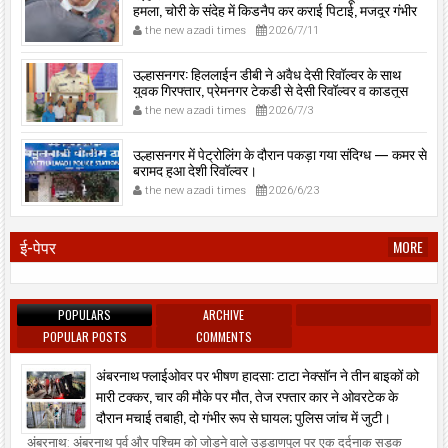
हमला, चोरी के संदेह में किडनैप कर कराई पिटाई, मजदूर गंभीर
रूप से जख्मी।
the new azadi times
2026/7/11
उल्हासनगर: हिललाईन डीबी ने अवैध देसी रिवॉल्वर के साथ
युवक गिरफ्तार, प्रेमनगर टेकडी से देसी रिवॉल्वर व काडतूस
जप्त, इलीगल हथियार साथ पकड़ा गया युवक एक दिन की
the new azadi times
2026/7/3
पोलीस कोठडी में।
उल्हासनगर में पेट्रोलिंग के दौरान पकड़ा गया संदिग्ध — कमर से
बरामद हुआ देशी रिवॉल्वर।
the new azadi times
2026/6/23
ई-पेपर
MORE
POPULARS
ARCHIVE
POPULAR POSTS
COMMENTS
अंबरनाथ फ्लाईओवर पर भीषण हादसा: टाटा नेक्सॉन ने तीन बाइकों को
मारी टक्कर, चार की मौके पर मौत, तेज रफ्तार कार ने ओवरटेक के
दौरान मचाई तबाही, दो गंभीर रूप से घायल; पुलिस जांच में जुटी।
अंबरनाथ: अंबरनाथ पूर्व और पश्चिम को जोड़ने वाले उड्डाणपुल पर एक दर्दनाक सड़क