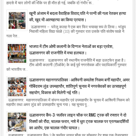
हादसे में चार लोगों की मौके पर ही मौत हो गई, जबकि दो गंभीर रू...
खूनी अंजाम में बदला वैवाहिक विवाद,पति ने पत्नी की गला रेतकर हत्या
की, खुद भी आत्महत्या का किया प्रयास।
उल्हासनगर – घरेलू कलह ने एक बार फिर भयावह रूप ले लिया। भांडुप
निवासी महिला विद्या पवळे (33) की गुरुवार रात उसके पति संतोष पवळे ने
गला रेत...
भाजपा में टीम ओमी कलानी के दिग्गज नेताओं का बड़ा प्रवेश,
उल्हासनगर की राजनीति में मचा हलचल।
उल्हासनगर : उल्हासनगर की स्थानीय राजनीति में बड़ा उलटफेर हुआ है।
टीम ओमी कलानी (टीओके) के कई पूर्व नगरसेवक और पदाधिकारी गुरुवार
को भारतीय ज...
उल्हासनगर महानगरपालिका : आश्विनी कमलेश निकम बनीं महापौर, अमर
गोबिंदराम लुंड उपमहापौर, शांतिपूर्ण चुनाव में नगरसेवकों का उत्साहपूर्ण
सहयोग, विकास को मिलेगी नई गति।
उल्हासनगर: महानगरपालिका में संपन्न महापौर एवं उपमहापौर के चुनाव में आश्विनी निकम को
महापौर तथा अमर लुंड को उपमहापौर चुना गया। यह चुनाव पू...
उल्हासनगर कैंप-3: फ्लॉवर लाइन चौक पर RMC ट्रक की रफ्तार ने दो
रिक्शों को रौंदा, चालक फरार, नशे में धुत ट्रक चालक पर प्रत्यक्षदर्शियों
का आरोप, एक चालक गंभीर घायल।
उल्हासनगर : उल्हासनगर कैंप-3 के फ्लॉवर लाइन चौक पर सोमवार देर शाम एक तेजरफ्तार