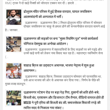
RMC ट्रक ने दो खड़े रिक्शों को जोरदार टक्कर मार दी। हादसे ...
ढोलूराम मंदिर परिसर में हुई हिंसक वारदात, घायल जयकिशन
आलमचंदानी को अस्पताल में भर्ती।
उल्हासनगर : उल्हासनगर कैंप 2 स्थित ढोलूराम मंदिर परिसर में सोमवार
दोपहर जयकिशन पर चाकू से हमला होने की सनसनीखेज वारदात सामने आई
है। जानका...
उल्हासनगर की सड़कों पर बना “मुफ़्त स्विमिंग पूल” मनसे कार्यकर्ता
योगिराज देशमुख का अनोखा आंदोलन।
उल्हासनगर: उल्हासनगर में शहरवासियों के लिए सड़कों पर बने गड्ढे और
उनमें खड़े पानी को लेकर नया विवाद चल रहा है। महाराष्ट्र नवनिर्माण सेना
(...
शाहाड ब्रिज का उद्घाटन अचानक, भाजपा नेतृत्त्व में शुरू हुआ
आवागमन।
उल्हासनगर: शाहाड ब्रिज, जिसका उद्घाटन सोमवार को प्रस्तावित था,
उसे आज भाजपा की ओर से अचानक कर दिया गया। निर्णय के पीछे की
मुख्य वजह वालधुन...
उल्हासनगर स्टेशन रोड पर बड़ा पेड़ गिरा, दुकानों को क्षति होते-बचे;
बिजली बंद, प्रशासन और डिजास्टर टीम तैनात, वीडियो वायरल होते ही
MSEB ने पूरी एरिया की बिजली बंद की; समाजसेवक शिवाजी रगड़े की
त्वरित मदद से निकाला गया संकट।