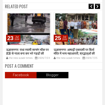
RELATED POST
23
25
Jul
Jul
2026
2026
ा
उल्हासनगर: राधा स्वामी सत्संग चौक पर
उल्हासनगर: आषाढ़ी एकादशी पर बिर्ला
उल
JCB से नाला बना कर भरे गड्ढों की
मंदिर में भव्य महाआरती, श्रद्धालुओं की
रोड
आपात मरम्मत, यातायात बहाल।
उमड़ी भीड़।
अभ
1
the new azadi times
2026/7/23
the new azadi times
2026/7/25
t
POST A COMMENT
Facebook
Blogger