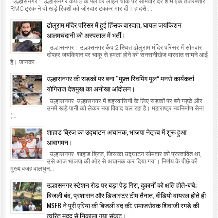
उल्हासनगर : उल्हासनगर कैंप-3 के फ्लॉवर लाइन चौक पर सोमवार देर शाम एक तेजरफ्तार
RMC ट्रक ने दो खड़े रिक्शों को जोरदार टक्कर मार दी। हादसे ...
ढोलूराम मंदिर परिसर में हुई हिंसक वारदात, घायल जयकिशन
आलमचंदानी को अस्पताल में भर्ती।
उल्हासनगर : उल्हासनगर कैंप 2 स्थित ढोलूराम मंदिर परिसर में सोमवार
दोपहर जयकिशन पर चाकू से हमला होने की सनसनीखेज वारदात सामने आई
है। जानका...
उल्हासनगर की सड़कों पर बना “मुफ़्त स्विमिंग पूल” मनसे कार्यकर्ता
योगिराज देशमुख का अनोखा आंदोलन।
उल्हासनगर: उल्हासनगर में शहरवासियों के लिए सड़कों पर बने गड्ढे और
उनमें खड़े पानी को लेकर नया विवाद चल रहा है। महाराष्ट्र नवनिर्माण सेना
(...
शाहाड ब्रिज का उद्घाटन अचानक, भाजपा नेतृत्त्व में शुरू हुआ
आवागमन।
उल्हासनगर: शाहाड ब्रिज, जिसका उद्घाटन सोमवार को प्रस्तावित था,
उसे आज भाजपा की ओर से अचानक कर दिया गया। निर्णय के पीछे की
मुख्य वजह वालधुन...
उल्हासनगर स्टेशन रोड पर बड़ा पेड़ गिरा, दुकानों को क्षति होते-बचे;
बिजली बंद, प्रशासन और डिजास्टर टीम तैनात, वीडियो वायरल होते ही
MSEB ने पूरी एरिया की बिजली बंद की; समाजसेवक शिवाजी रगड़े की
त्वरित मदद से निकाला गया संकट।