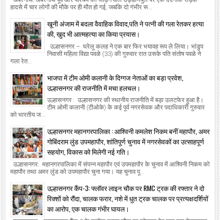
हादसे में चार लोगों की मौके पर ही मौत हो गई, जबकि दो गंभीर रू...
खूनी अंजाम में बदला वैवाहिक विवाद,पति ने पत्नी की गला रेतकर हत्या
की, खुद भी आत्महत्या का किया प्रयास।
उल्हासनगर – घरेलू कलह ने एक बार फिर भयावह रूप ले लिया। भांडुप
निवासी महिला विद्या पवळे (33) की गुरुवार रात उसके पति संतोष पवळे ने
गला रेत...
भाजपा में टीम ओमी कलानी के दिग्गज नेताओं का बड़ा प्रवेश,
उल्हासनगर की राजनीति में मचा हलचल।
उल्हासनगर : उल्हासनगर की स्थानीय राजनीति में बड़ा उलटफेर हुआ है।
टीम ओमी कलानी (टीओके) के कई पूर्व नगरसेवक और पदाधिकारी गुरुवार
को भारतीय ज...
उल्हासनगर महानगरपालिका : आश्विनी कमलेश निकम बनीं महापौर, अमर
गोबिंदराम लुंड उपमहापौर, शांतिपूर्ण चुनाव में नगरसेवकों का उत्साहपूर्ण
सहयोग, विकास को मिलेगी नई गति।
उल्हासनगर: महानगरपालिका में संपन्न महापौर एवं उपमहापौर के चुनाव में आश्विनी निकम को
महापौर तथा अमर लुंड को उपमहापौर चुना गया। यह चुनाव पू...
उल्हासनगर कैंप-3: फ्लॉवर लाइन चौक पर RMC ट्रक की रफ्तार ने दो
रिक्शों को रौंदा, चालक फरार, नशे में धुत ट्रक चालक पर प्रत्यक्षदर्शियों
का आरोप, एक चालक गंभीर घायल।