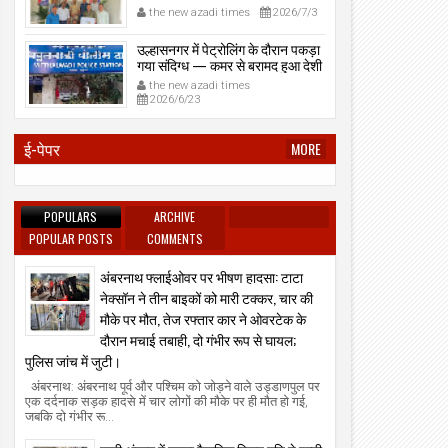
प्रेमनगर टेकडी से देसी रिवॉल्वर व
the new azadi times
2026/7/3
काडतूस जप्त, इलीगल हथियार साथ
पकड़ा गया युवक एक दिन की पोलीस
उल्हासनगर में पेट्रोलिंग के दौरान पकड़ा
कोठडी में।
गया संदिग्ध — कमर से बरामद हुआ देशी
रिवॉल्वर।
the new azadi times
2026/6/23
ई-पेपर
MORE
POPULARS
ARCHIVE
POPULAR POSTS
COMMENTS
अंबरनाथ फ्लाईओवर पर भीषण हादसा: टाटा
नेक्सॉन ने तीन बाइकों को मारी टक्कर, चार की
मौके पर मौत, तेज रफ्तार कार ने ओवरटेक के
दौरान मचाई तबाही, दो गंभीर रूप से घायल;
पुलिस जांच में जुटी।
अंबरनाथ: अंबरनाथ पूर्व और पश्चिम को जोड़ने वाले उड्डाणपुल पर
एक दर्दनाक सड़क हादसे में चार लोगों की मौके पर ही मौत हो गई,
जबकि दो गंभीर रू...