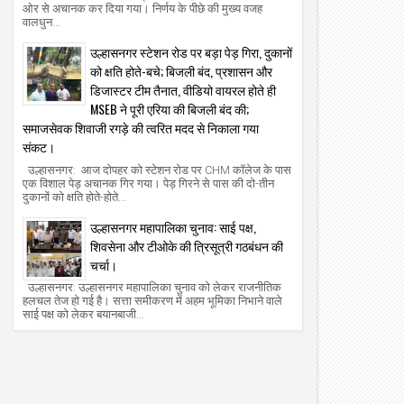
ओर से अचानक कर दिया गया। निर्णय के पीछे की मुख्य वजह
वालधुन...
उल्हासनगर स्टेशन रोड पर बड़ा पेड़ गिरा, दुकानों
को क्षति होते-बचे; बिजली बंद, प्रशासन और
डिजास्टर टीम तैनात, वीडियो वायरल होते ही
MSEB ने पूरी एरिया की बिजली बंद की;
समाजसेवक शिवाजी रगड़े की त्वरित मदद से निकाला गया
संकट।
उल्हासनगर: आज दोपहर को स्टेशन रोड पर CHM कॉलेज के पास
एक विशाल पेड़ अचानक गिर गया। पेड़ गिरने से पास की दो-तीन
दुकानों को क्षति होते-होते...
उल्हासनगर महापालिका चुनाव: साई पक्ष,
शिवसेना और टीओके की त्रिसूत्री गठबंधन की
चर्चा।
01
27
Aug
Jul
उल्हासनगर: उल्हासनगर महापालिका चुनाव को लेकर राजनीतिक
2026
2026
हलचल तेज हो गई है। सत्ता समीकरण में अहम भूमिका निभाने वाले
साई पक्ष को लेकर बयानबाजी...
एसटी महाविद्यालय, उल्हासनगर ने ‘नशामुक्ति
उल्हासनगर में मां ने बेटी की गला दबाकर हत्या
जागरूकता अभियान—मुंबई 2026’ में दी मजबूत
प्रेमप्रकरण को लेकर तीखा विवाद।
जूदगी, मुख्यमंत्री देवेंद्र फडणवीस की मौजूदगी में
the new azadi times
2026/8/1
the new azadi times
2026/7/27
ंबई के एनएससीआई डोम में आयोजित शपथ ग्रहण
ारोह का लाइव प्रसारण उल्हासनगर में भी दिखाया
ा; छात्रों ने प्रत्यक्ष व ऑनलाइन हिस्सेदारी कर