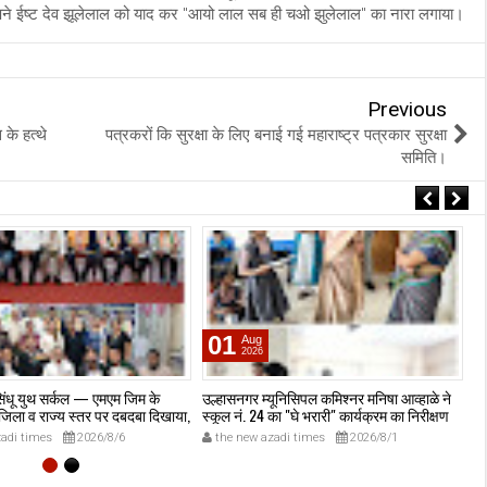
े ईष्ट देव झूलेलाल को याद कर "आयो लाल सब ही चओ झुलेलाल" का नारा लगाया।
Previous
 के हत्थे
पत्रकरों कि सुरक्षा के लिए बनाई गई महाराष्ट्र पत्रकार सुरक्षा
समिति।
01
Aug
2026
िंधू युथ सर्कल — एमएम जिम के
उल्हासनगर म्यूनिसिपल कमिश्नर मनिषा आव्हाळे ने
एस
 जिला व राज्य स्तर पर दबदबा दिखाया,
स्कूल नं. 24 का "घे भरारी" कार्यक्रम का निरीक्षण
जन
 लेकर लौटे।
किया।
मौ
adi times
2026/8/6
the new azadi times
2026/8/1
मु
सम
गय