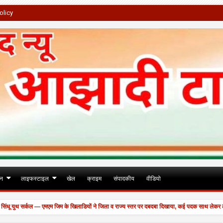
olicy
जन
लाइफस्टाइल
खेल
क्राइम
संपादकीय
वीडियो
ुथ सर्कल — एमएम जिम के खिलाडियों ने जिला व राज्य स्तर पर दबदबा दिखाया, कई पदक साथ लेकर लौटे।