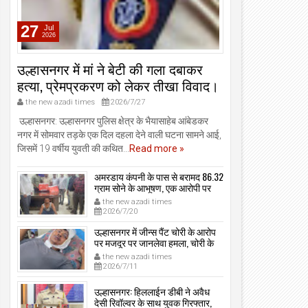
27
Jul
2026
उल्हासनगर में मां ने बेटी की गला दबाकर
हत्या, प्रेमप्रकरण को लेकर तीखा विवाद।
the new azadi times
2026/7/27
उल्हासनगर: उल्हासनगर पुलिस क्षेत्र के भैयासाहेब आंबेडकर
नगर में सोमवार तड़के एक दिल दहला देने वाली घटना सामने आई,
जिसमें 19 वर्षीय युवती की कथित...
Read more »
अमरडाय कंपनी के पास से बरामद 86.32
ग्राम सोने के आभूषण, एक आरोपी पर
मामला दर्ज, उल्हासनगर-भायखळा पुलिस
the new azadi times
ने घरफोड़ियों के संबंध में एक आरोपी से
2026/7/20
महत्वपूर्ण पूछताछ के बाद आरोपी के साथी
के ठिकाने से 10,90,261 रुपये मूल्य के
उल्हासनगर में जीन्स पैंट चोरी के आरोप
सोने के आभूषण बरामद किए।
पर मजदूर पर जानलेवा हमला, चोरी के
संदेह में किडनैप कर कराई पिटाई, मजदूर
the new azadi times
गंभीर रूप से जख्मी।
2026/7/11
उल्हासनगर: हिललाईन डीबी ने अवैध
देसी रिवॉल्वर के साथ युवक गिरफ्तार,