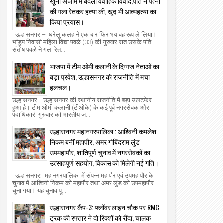
खूनी अंजाम में बदला वैवाहिक विवाद,पति ने पत्नी
की गला रेतकर हत्या की, खुद भी आत्महत्या का
किया प्रयास।
उल्हासनगर – घरेलू कलह ने एक बार फिर भयावह रूप ले लिया।
भांडुप निवासी महिला विद्या पवळे (33) की गुरुवार रात उसके पति
संतोष पवळे ने गला रेत...
भाजपा में टीम ओमी कलानी के दिग्गज नेताओं का
बड़ा प्रवेश, उल्हासनगर की राजनीति में मचा
हलचल।
उल्हासनगर : उल्हासनगर की स्थानीय राजनीति में बड़ा उलटफेर
हुआ है। टीम ओमी कलानी (टीओके) के कई पूर्व नगरसेवक और
पदाधिकारी गुरुवार को भारतीय ज...
उल्हासनगर महानगरपालिका : आश्विनी कमलेश
निकम बनीं महापौर, अमर गोबिंदराम लुंड
उपमहापौर, शांतिपूर्ण चुनाव में नगरसेवकों का
उत्साहपूर्ण सहयोग, विकास को मिलेगी नई गति।
उल्हासनगर: महानगरपालिका में संपन्न महापौर एवं उपमहापौर के
चुनाव में आश्विनी निकम को महापौर तथा अमर लुंड को उपमहापौर
चुना गया। यह चुनाव पू...
उल्हासनगर कैंप-3: फ्लॉवर लाइन चौक पर RMC
ट्रक की रफ्तार ने दो रिक्शों को रौंदा, चालक