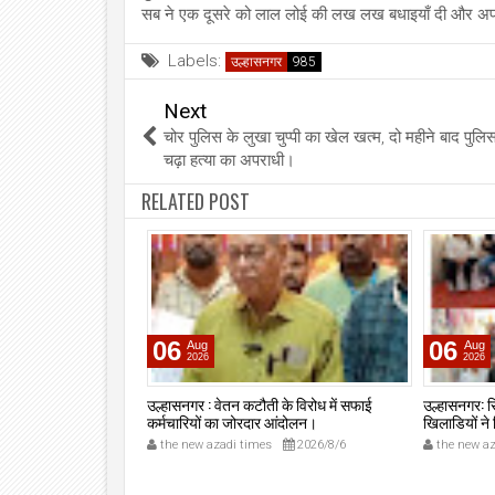
सब ने एक दूसरे को लाल लोई की लख लख बधाइयाँ दी और अपन
Labels:
उल्हासनगर
Next
चोर पुलिस के लुखा चुप्पी का खेल खत्म, दो महीने बाद पुलिस
चढ़ा हत्या का अपराधी।
RELATED POST
06
06
Aug
Aug
2026
2026
याण-बदलापूर रोड पर बड़ी
उल्हासनगर : वेतन कटौती के विरोध में सफाई
उल्हासनगर: स
ंध अभियान चलाया।
कर्मचारियों का जोरदार आंदोलन।
खिलाडियों ने
कई पदक साथ
2026/7/27
the new azadi times
2026/8/6
the new az