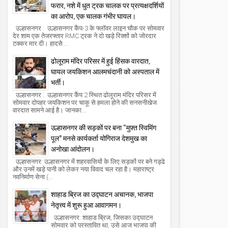
फरार, नशे में धुत ट्रक चालक पर प्रत्यक्षदर्शियों
का आरोप, एक चालक गंभीर घायल।
उल्हासनगर : उल्हासनगर कैंप-3 के फ्लॉवर लाइन चौक पर सोमवार
देर शाम एक तेजरफ्तार RMC ट्रक ने दो खड़े रिक्शों को जोरदार
टक्कर मार दी। हादसे ...
ढोलूराम मंदिर परिसर में हुई हिंसक वारदात,
घायल जयकिशन आलमचंदानी को अस्पताल में
भर्ती।
उल्हासनगर : उल्हासनगर कैंप 2 स्थित ढोलूराम मंदिर परिसर में
सोमवार दोपहर जयकिशन पर चाकू से हमला होने की सनसनीखेज
वारदात सामने आई है। जानका...
उल्हासनगर की सड़कों पर बना “मुफ़्त स्विमिंग
पूल” मनसे कार्यकर्ता योगिराज देशमुख का
अनोखा आंदोलन।
उल्हासनगर: उल्हासनगर में शहरवासियों के लिए सड़कों पर बने गड्ढे
और उनमें खड़े पानी को लेकर नया विवाद चल रहा है। महाराष्ट्र
नवनिर्माण सेना (...
शाहाड ब्रिज का उद्घाटन अचानक, भाजपा
नेतृत्त्व में शुरू हुआ आवागमन।
उल्हासनगर: शाहाड ब्रिज, जिसका उद्घाटन
सोमवार को प्रस्तावित था, उसे आज भाजपा की