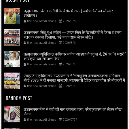
उल्हासनगर : वेतन कटौती के विरोध में सफाई कर्मचारियों का जोरदार
आंदोलन।
the new azadi times
2026/8/6
उल्हासनगर: सिंधू युथ सर्कल — एमएम जिम के खिलाडियों ने जिला व राज्य
स्तर पर दबदबा दिखाया, कई पदक साथ लेकर लौटे।
the new azadi times
2026/8/6
उल्हासनगर म्यूनिसिपल कमिश्नर मनिषा आव्हाळे ने स्कूल नं. 24 का "घे भरारी"
कार्यक्रम का निरीक्षण किया।
the new azadi times
2026/8/1
एसएसटी महाविद्यालय, उल्हासनगर ने ‘नशामुक्ति जनजागरूकता अभियान—
मुंबई 2026’ में दी मजबूत मौजूदगी, मुख्यमंत्री देवेंद्र फडणवीस की मौजूदगी में
मुंबई के एनएससीआई डोम में आयोजित शपथ ग्रहण समारोह का लाइव
the new azadi times
2026/8/1
प्रसारण उल्हासनगर में भी दिखाया गया; छात्रों ने प्रत्यक्ष व ऑनलाइन
हिस्सेदारी कर समाज में नशामुक्ति का संदेश फैलाया।
RANDOM POST
उल्हासनगर में मां ने बेटी की गला दबाकर हत्या, प्रेमप्रकरण को लेकर तीखा
विवाद।
the new azadi times
2026/7/27