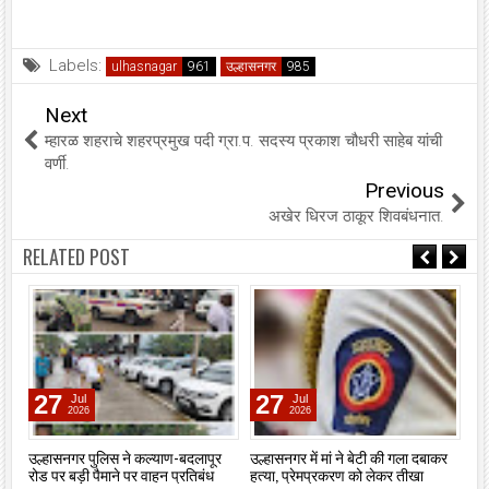
Labels:
ulhasnagar
उल्हासनगर
Next
म्हारळ शहराचे शहरप्रमुख पदी ग्रा.प. सदस्य प्रकाश चौधरी साहेब यांची
वर्णी.
Previous
अखेर धिरज ठाकूर शिवबंधनात.
RELATED POST
27
27
Jul
Jul
2026
2026
उल्हासनगर पुलिस ने कल्याण-बदलापूर
उल्हासनगर में मां ने बेटी की गला दबाकर
एसए
न।
रोड पर बड़ी पैमाने पर वाहन प्रतिबंध
हत्या, प्रेमप्रकरण को लेकर तीखा
‘न