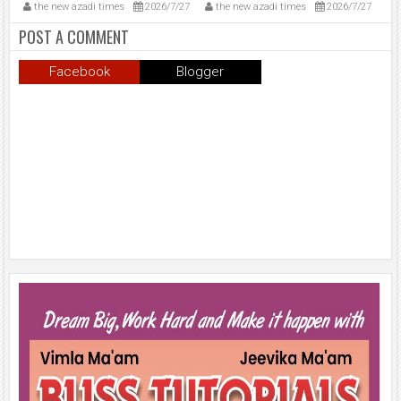
अभियान चलाया।
विवाद।
मुं
6
the new azadi times
2026/7/27
the new azadi times
2026/7/27
t
मुख
मु
POST A COMMENT
शप
उल्
Facebook
Blogger
प्र
समा