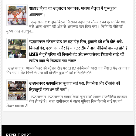
शाहाड ब्रिज का उद्घाटन अचानक, भाजपा नेतृत्त्व में शुरू हुआ
आवागमन।
उल्हासनगर: शाहाड ब्रिज, जिसका उद्घाटन सोमवार को प्रस्तावित था,
उसे आज भाजपा की ओर से अचानक कर दिया गया। निर्णय के पीछे की
मुख्य वजह वालधुन...
उल्हासनगर स्टेशन रोड पर बड़ा पेड़ गिरा, दुकानों को क्षति होते-बचे;
बिजली बंद, प्रशासन और डिजास्टर टीम तैनात, वीडियो वायरल होते ही
MSEB ने पूरी एरिया की बिजली बंद की; समाजसेवक शिवाजी रगड़े की
त्वरित मदद से निकाला गया संकट।
उल्हासनगर: आज दोपहर को स्टेशन रोड पर CHM कॉलेज के पास एक विशाल पेड़ अचानक
गिर गया। पेड़ गिरने से पास की दो-तीन दुकानों को क्षति होते-होते...
उल्हासनगर महापालिका चुनाव: साई पक्ष, शिवसेना और टीओके की
त्रिसूत्री गठबंधन की चर्चा।
उल्हासनगर: उल्हासनगर महापालिका चुनाव को लेकर राजनीतिक हलचल
तेज हो गई है। सत्ता समीकरण में अहम भूमिका निभाने वाले साई पक्ष को
लेकर बयानबाजी...
RECENT POST