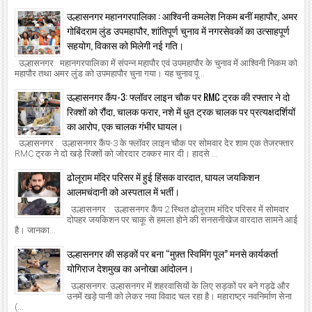
उल्हासनगर महानगरपालिका : आश्विनी कमलेश निकम बनीं महापौर, अमर
गोबिंदराम लुंड उपमहापौर, शांतिपूर्ण चुनाव में नगरसेवकों का उत्साहपूर्ण
सहयोग, विकास को मिलेगी नई गति।
उल्हासनगर: महानगरपालिका में संपन्न महापौर एवं उपमहापौर के चुनाव में आश्विनी निकम को
महापौर तथा अमर लुंड को उपमहापौर चुना गया। यह चुनाव पू...
उल्हासनगर कैंप-3: फ्लॉवर लाइन चौक पर RMC ट्रक की रफ्तार ने दो
रिक्शों को रौंदा, चालक फरार, नशे में धुत ट्रक चालक पर प्रत्यक्षदर्शियों
का आरोप, एक चालक गंभीर घायल।
उल्हासनगर : उल्हासनगर कैंप-3 के फ्लॉवर लाइन चौक पर सोमवार देर शाम एक तेजरफ्तार
RMC ट्रक ने दो खड़े रिक्शों को जोरदार टक्कर मार दी। हादसे ...
ढोलूराम मंदिर परिसर में हुई हिंसक वारदात, घायल जयकिशन
आलमचंदानी को अस्पताल में भर्ती।
उल्हासनगर : उल्हासनगर कैंप 2 स्थित ढोलूराम मंदिर परिसर में सोमवार
दोपहर जयकिशन पर चाकू से हमला होने की सनसनीखेज वारदात सामने आई
है। जानका...
उल्हासनगर की सड़कों पर बना “मुफ़्त स्विमिंग पूल” मनसे कार्यकर्ता
योगिराज देशमुख का अनोखा आंदोलन।
उल्हासनगर: उल्हासनगर में शहरवासियों के लिए सड़कों पर बने गड्ढे और
उनमें खड़े पानी को लेकर नया विवाद चल रहा है। महाराष्ट्र नवनिर्माण सेना
(...