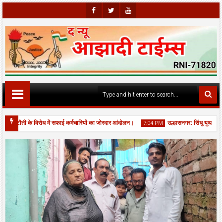
Faceb
Twitte
Youtu
Ook
R
Be
न कटौती के विरोध में सफाई कर्मचारियों का जोरदार आंदोलन।
उल्हासनगर: सिंधू युथ सर्कल 
7:04 PM
 स्वामी सत्संग चौक पर JCB से नाला बना कर भरे गड्ढों की आपात मरम्मत, यातायात बहाल।
06
Aug
2026