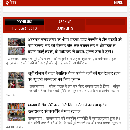
ई-पेपर
MORE
POPULARS
ARCHIVE
POPULAR POSTS
COMMENTS
अंबरनाथ फ्लाईओवर पर भीषण हादसा: टाटा नेक्सॉन ने तीन बाइकों को
मारी टक्कर, चार की मौके पर मौत, तेज रफ्तार कार ने ओवरटेक के
दौरान मचाई तबाही, दो गंभीर रूप से घायल; पुलिस जांच में जुटी।
अंबरनाथ: अंबरनाथ पूर्व और पश्चिम को जोड़ने वाले उड्डाणपुल पर एक दर्दनाक सड़क
हादसे में चार लोगों की मौके पर ही मौत हो गई, जबकि दो गंभीर रू...
खूनी अंजाम में बदला वैवाहिक विवाद,पति ने पत्नी की गला रेतकर हत्या
की, खुद भी आत्महत्या का किया प्रयास।
उल्हासनगर – घरेलू कलह ने एक बार फिर भयावह रूप ले लिया। भांडुप
निवासी महिला विद्या पवळे (33) की गुरुवार रात उसके पति संतोष पवळे ने
गला रेत...
भाजपा में टीम ओमी कलानी के दिग्गज नेताओं का बड़ा प्रवेश,
उल्हासनगर की राजनीति में मचा हलचल।
उल्हासनगर : उल्हासनगर की स्थानीय राजनीति में बड़ा उलटफेर हुआ है।
टीम ओमी कलानी (टीओके) के कई पूर्व नगरसेवक और पदाधिकारी गुरुवार
को भारतीय ज...