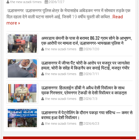
the new azadi times
2026/7/27
उल्हासनगर: उल्हासनगर पुलिस क्षेत्र के भैयासाहेब आंबेडकर नगर में सोमवार तड़के एक
दिल दहला देने वाली घटना सामने आई, जिसमें 19 वर्षीय युवती की कथित...
Read
more »
अमरडाय कंपनी के पास से बरामद 86.32 ग्राम सोने के आभूषण,
एक आरोपी पर मामला दर्ज, उल्हासनगर-भायखळा पुलिस ने
घरफोड़ियों के संबंध में एक आरोपी से महत्वपूर्ण पूछताछ के बाद
the new azadi times
2026/7/20
आरोपी के साथी के ठिकाने से 10,90,261 रुपये मूल्य के सोने के
आभूषण बरामद किए।
उल्हासनगर में जीन्स पैंट चोरी के आरोप पर मजदूर पर जानलेवा
हमला, चोरी के संदेह में किडनैप कर कराई पिटाई, मजदूर गंभीर
रूप से जख्मी।
the new azadi times
2026/7/11
उल्हासनगर: हिललाईन डीबी ने अवैध देसी रिवॉल्वर के साथ
युवक गिरफ्तार, प्रेमनगर टेकडी से देसी रिवॉल्वर व काडतूस
जप्त, इलीगल हथियार साथ पकड़ा गया युवक एक दिन की
the new azadi times
2026/7/3
पोलीस कोठडी में।
उल्हासनगर में पेट्रोलिंग के दौरान पकड़ा गया संदिग्ध — कमर से
बरामद हुआ देशी रिवॉल्वर।
the new azadi times
2026/6/23