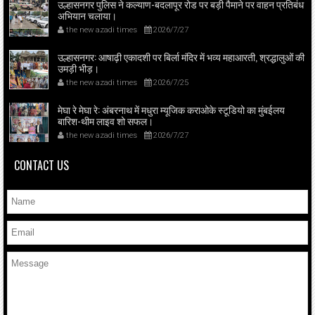
उल्हासनगर पुलिस ने कल्याण-बदलापूर रोड पर बड़ी पैमाने पर वाहन प्रतिबंध
अभियान चलाया।
the new azadi times
2026/7/27
उल्हासनगर: आषाढ़ी एकादशी पर बिर्ला मंदिर में भव्य महाआरती, श्रद्धालुओं की
उमड़ी भीड़।
the new azadi times
2026/7/25
मेघा रे मेघा रे: अंबरनाथ में मधुरा म्यूजिक कराओके स्टूडियो का मुंबईलय
बारिश-थीम लाइव शो सफल।
the new azadi times
2026/7/27
CONTACT US