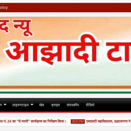
olicy
जन
लाइफस्टाइल
खेल
क्राइम
संपादकीय
वीडियो
 24 का "घे भरारी" कार्यक्रम का निरीक्षण किया।
एसएसटी महाविद्यालय, उल्हासनगर ने ‘नशामुक
3:25 PM