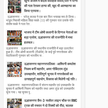
खूनी अंजाम में बदला वैवाहिक विवाद,पति ने पत्नी
की गला रेतकर हत्या की, खुद भी आत्महत्या का
किया प्रयास।
उल्हासनगर – घरेलू कलह ने एक बार फिर भयावह रूप ले लिया।
भांडुप निवासी महिला विद्या पवळे (33) की गुरुवार रात उसके पति
संतोष पवळे ने गला रेत...
भाजपा में टीम ओमी कलानी के दिग्गज नेताओं का
बड़ा प्रवेश, उल्हासनगर की राजनीति में मचा
हलचल।
उल्हासनगर : उल्हासनगर की स्थानीय राजनीति में बड़ा उलटफेर
हुआ है। टीम ओमी कलानी (टीओके) के कई पूर्व नगरसेवक और
पदाधिकारी गुरुवार को भारतीय ज...
उल्हासनगर महानगरपालिका : आश्विनी कमलेश
निकम बनीं महापौर, अमर गोबिंदराम लुंड
उपमहापौर, शांतिपूर्ण चुनाव में नगरसेवकों का
उत्साहपूर्ण सहयोग, विकास को मिलेगी नई गति।
उल्हासनगर: महानगरपालिका में संपन्न महापौर एवं उपमहापौर के
चुनाव में आश्विनी निकम को महापौर तथा अमर लुंड को उपमहापौर
चुना गया। यह चुनाव पू...
उल्हासनगर कैंप-3: फ्लॉवर लाइन चौक पर RMC
ट्रक की रफ्तार ने दो रिक्शों को रौंदा, चालक