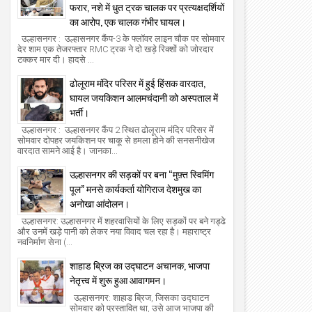
फरार, नशे में धुत ट्रक चालक पर प्रत्यक्षदर्शियों
का आरोप, एक चालक गंभीर घायल।
उल्हासनगर : उल्हासनगर कैंप-3 के फ्लॉवर लाइन चौक पर सोमवार
देर शाम एक तेजरफ्तार RMC ट्रक ने दो खड़े रिक्शों को जोरदार
टक्कर मार दी। हादसे ...
ढोलूराम मंदिर परिसर में हुई हिंसक वारदात,
घायल जयकिशन आलमचंदानी को अस्पताल में
भर्ती।
उल्हासनगर : उल्हासनगर कैंप 2 स्थित ढोलूराम मंदिर परिसर में
सोमवार दोपहर जयकिशन पर चाकू से हमला होने की सनसनीखेज
वारदात सामने आई है। जानका...
उल्हासनगर की सड़कों पर बना “मुफ़्त स्विमिंग
पूल” मनसे कार्यकर्ता योगिराज देशमुख का
अनोखा आंदोलन।
उल्हासनगर: उल्हासनगर में शहरवासियों के लिए सड़कों पर बने गड्ढे
और उनमें खड़े पानी को लेकर नया विवाद चल रहा है। महाराष्ट्र
नवनिर्माण सेना (...
शाहाड ब्रिज का उद्घाटन अचानक, भाजपा
नेतृत्त्व में शुरू हुआ आवागमन।
उल्हासनगर: शाहाड ब्रिज, जिसका उद्घाटन
सोमवार को प्रस्तावित था, उसे आज भाजपा की