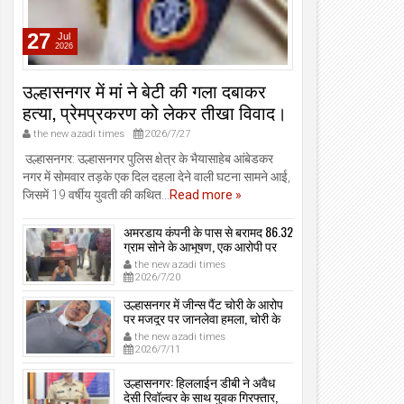
27
Jul
2026
उल्हासनगर में मां ने बेटी की गला दबाकर
हत्या, प्रेमप्रकरण को लेकर तीखा विवाद।
the new azadi times
2026/7/27
उल्हासनगर: उल्हासनगर पुलिस क्षेत्र के भैयासाहेब आंबेडकर
नगर में सोमवार तड़के एक दिल दहला देने वाली घटना सामने आई,
जिसमें 19 वर्षीय युवती की कथित...
Read more »
अमरडाय कंपनी के पास से बरामद 86.32
ग्राम सोने के आभूषण, एक आरोपी पर
मामला दर्ज, उल्हासनगर-भायखळा पुलिस
the new azadi times
ने घरफोड़ियों के संबंध में एक आरोपी से
2026/7/20
महत्वपूर्ण पूछताछ के बाद आरोपी के साथी
के ठिकाने से 10,90,261 रुपये मूल्य के
उल्हासनगर में जीन्स पैंट चोरी के आरोप
सोने के आभूषण बरामद किए।
पर मजदूर पर जानलेवा हमला, चोरी के
संदेह में किडनैप कर कराई पिटाई, मजदूर
the new azadi times
गंभीर रूप से जख्मी।
2026/7/11
उल्हासनगर: हिललाईन डीबी ने अवैध
देसी रिवॉल्वर के साथ युवक गिरफ्तार,