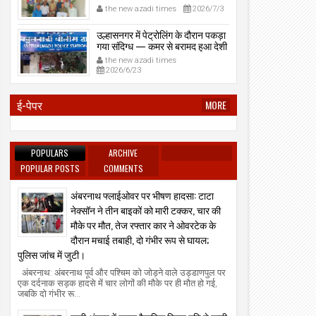
प्रेमनगर टेकडी से देसी रिवॉल्वर व
the new azadi times
2026/7/3
काडतूस जप्त, इलीगल हथियार साथ
पकड़ा गया युवक एक दिन की पोलीस
उल्हासनगर में पेट्रोलिंग के दौरान पकड़ा
कोठडी में।
गया संदिग्ध — कमर से बरामद हुआ देशी
रिवॉल्वर।
the new azadi times
2026/6/23
01
06
Aug
Aug
2026
2026
ई-पेपर
MORE
्हासनगर म्यूनिसिपल कमिश्नर मनिषा आव्हाळे ने
उल्हासनगर: सिंधू युथ सर्कल — एमएम जिम क
कूल नं. 24 का "घे भरारी" कार्यक्रम का निरीक्षण
खिलाडियों ने जिला व राज्य स्तर पर दबदबा द
िया।
कई पदक साथ लेकर लौटे।
the new azadi times
2026/8/1
the new azadi times
2026/8/6
POPULARS
ARCHIVE
POPULAR POSTS
COMMENTS
अंबरनाथ फ्लाईओवर पर भीषण हादसा: टाटा
नेक्सॉन ने तीन बाइकों को मारी टक्कर, चार की
मौके पर मौत, तेज रफ्तार कार ने ओवरटेक के
दौरान मचाई तबाही, दो गंभीर रूप से घायल;
पुलिस जांच में जुटी।
अंबरनाथ: अंबरनाथ पूर्व और पश्चिम को जोड़ने वाले उड्डाणपुल पर
एक दर्दनाक सड़क हादसे में चार लोगों की मौके पर ही मौत हो गई,
जबकि दो गंभीर रू...