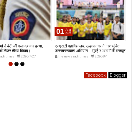
01
Aug
2026
 मां ने बेटी की गला दबाकर हत्या,
एसएसटी महाविद्यालय, उल्हासनगर ने ‘नशामुक्ति
उल
 को लेकर तीखा विवाद।
जनजागरूकता अभियान—मुंबई 2026’ में दी मजबूत
स्
मौजूदगी, मुख्यमंत्री देवेंद्र फडणवीस की मौजूदगी में
क
adi times
2026/7/27
the new azadi times
2026/8/1
मुंबई के एनएससीआई डोम में आयोजित शपथ ग्रहण
समारोह का लाइव प्रसारण उल्हासनगर में भी दिखाया
गया; छात्रों ने प्रत्यक्ष व ऑनलाइन हिस्सेदारी कर
समाज में नशामुक्ति का संदेश फैलाया।
Facebook
Blogger