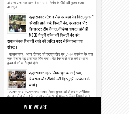
ओर से अचानक कर दिया गया। निर्णय के पीछे की मुख्य वजह
वालधुन...
उल्हासनगर स्टेशन रोड पर बड़ा पेड़ गिरा, दुकानों
को क्षति होते-बचे; बिजली बंद, प्रशासन और
डिजास्टर टीम तैनात, वीडियो वायरल होते ही
MSEB ने पूरी एरिया की बिजली बंद की;
समाजसेवक शिवाजी रगड़े की त्वरित मदद से निकाला गया
संकट।
उल्हासनगर: आज दोपहर को स्टेशन रोड पर CHM कॉलेज के पास
एक विशाल पेड़ अचानक गिर गया। पेड़ गिरने से पास की दो-तीन
दुकानों को क्षति होते-होते...
उल्हासनगर महापालिका चुनाव: साई पक्ष,
शिवसेना और टीओके की त्रिसूत्री गठबंधन की
चर्चा।
उल्हासनगर: उल्हासनगर महापालिका चुनाव को लेकर राजनीतिक
हलचल तेज हो गई है। सत्ता समीकरण में अहम भूमिका निभाने वाले
साई पक्ष को लेकर बयानबाजी...
WHO WE ARE
About Us
Our Team