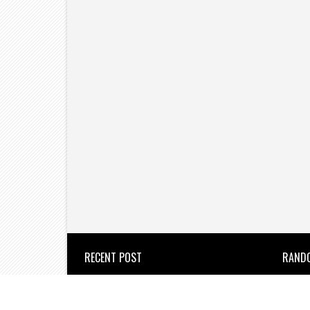
RECENT POST
RAND
उल्हासनगर : वेतन कटौती के विरोध में
सफाई कर्मचारियों का जोरदार आंदोलन।
the new azadi times
2026/8/6