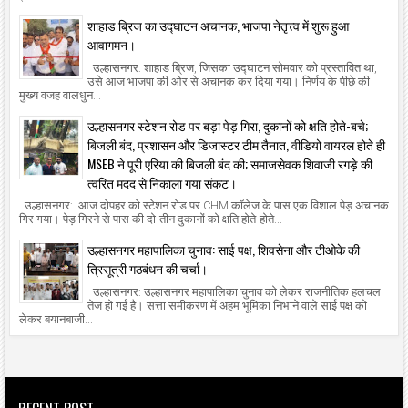
शाहाड ब्रिज का उद्घाटन अचानक, भाजपा नेतृत्त्व में शुरू हुआ
आवागमन।
उल्हासनगर: शाहाड ब्रिज, जिसका उद्घाटन सोमवार को प्रस्तावित था,
उसे आज भाजपा की ओर से अचानक कर दिया गया। निर्णय के पीछे की
मुख्य वजह वालधुन...
उल्हासनगर स्टेशन रोड पर बड़ा पेड़ गिरा, दुकानों को क्षति होते-बचे;
बिजली बंद, प्रशासन और डिजास्टर टीम तैनात, वीडियो वायरल होते ही
MSEB ने पूरी एरिया की बिजली बंद की; समाजसेवक शिवाजी रगड़े की
त्वरित मदद से निकाला गया संकट।
उल्हासनगर: आज दोपहर को स्टेशन रोड पर CHM कॉलेज के पास एक विशाल पेड़ अचानक
गिर गया। पेड़ गिरने से पास की दो-तीन दुकानों को क्षति होते-होते...
उल्हासनगर महापालिका चुनाव: साई पक्ष, शिवसेना और टीओके की
त्रिसूत्री गठबंधन की चर्चा।
उल्हासनगर: उल्हासनगर महापालिका चुनाव को लेकर राजनीतिक हलचल
तेज हो गई है। सत्ता समीकरण में अहम भूमिका निभाने वाले साई पक्ष को
लेकर बयानबाजी...