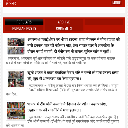
ई-पेपर
MORE
POPULARS
ARCHIVE
POPULAR POSTS
COMMENTS
अंबरनाथ फ्लाईओवर पर भीषण हादसा: टाटा नेक्सॉन ने तीन बाइकों को
मारी टक्कर, चार की मौके पर मौत, तेज रफ्तार कार ने ओवरटेक के
दौरान मचाई तबाही, दो गंभीर रूप से घायल; पुलिस जांच में जुटी।
अंबरनाथ: अंबरनाथ पूर्व और पश्चिम को जोड़ने वाले उड्डाणपुल पर एक दर्दनाक सड़क
हादसे में चार लोगों की मौके पर ही मौत हो गई, जबकि दो गंभीर रू...
खूनी अंजाम में बदला वैवाहिक विवाद,पति ने पत्नी की गला रेतकर हत्या
की, खुद भी आत्महत्या का किया प्रयास।
उल्हासनगर – घरेलू कलह ने एक बार फिर भयावह रूप ले लिया। भांडुप
निवासी महिला विद्या पवळे (33) की गुरुवार रात उसके पति संतोष पवळे ने
गला रेत...
भाजपा में टीम ओमी कलानी के दिग्गज नेताओं का बड़ा प्रवेश,
उल्हासनगर की राजनीति में मचा हलचल।
उल्हासनगर : उल्हासनगर की स्थानीय राजनीति में बड़ा उलटफेर हुआ है।
टीम ओमी कलानी (टीओके) के कई पूर्व नगरसेवक और पदाधिकारी गुरुवार
को भारतीय ज...