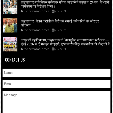
उल्हासनगर म्यूनिसिपल कमिश्नर मनिषा आव्हाळे ने स्कूल नं. 24 का "घे भरारी"
कार्यक्रम का निरीक्षण किया।
the new azadi times
2026/8/1
उल्हासनगर : वेतन कटौती के विरोध में सफाई कर्मचारियों का जोरदार
आंदोलन।
the new azadi times
2026/8/6
एसएसटी महाविद्यालय, उल्हासनगर ने ‘नशामुक्ति जनजागरूकता अभियान—
मुंबई 2026’ में दी मजबूत मौजूदगी, मुख्यमंत्री देवेंद्र फडणवीस की मौजूदगी में
मुंबई के एनएससीआई डोम में आयोजित शपथ ग्रहण समारोह का लाइव
the new azadi times
2026/8/1
प्रसारण उल्हासनगर में भी दिखाया गया; छात्रों ने प्रत्यक्ष व ऑनलाइन
हिस्सेदारी कर समाज में नशामुक्ति का संदेश फैलाया।
CONTACT US