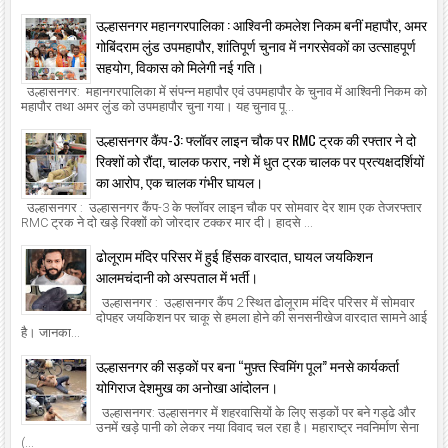
उल्हासनगर महानगरपालिका : आश्विनी कमलेश निकम बनीं महापौर, अमर
गोबिंदराम लुंड उपमहापौर, शांतिपूर्ण चुनाव में नगरसेवकों का उत्साहपूर्ण
सहयोग, विकास को मिलेगी नई गति।
उल्हासनगर: महानगरपालिका में संपन्न महापौर एवं उपमहापौर के चुनाव में आश्विनी निकम को
महापौर तथा अमर लुंड को उपमहापौर चुना गया। यह चुनाव पू...
उल्हासनगर कैंप-3: फ्लॉवर लाइन चौक पर RMC ट्रक की रफ्तार ने दो
रिक्शों को रौंदा, चालक फरार, नशे में धुत ट्रक चालक पर प्रत्यक्षदर्शियों
का आरोप, एक चालक गंभीर घायल।
उल्हासनगर : उल्हासनगर कैंप-3 के फ्लॉवर लाइन चौक पर सोमवार देर शाम एक तेजरफ्तार
RMC ट्रक ने दो खड़े रिक्शों को जोरदार टक्कर मार दी। हादसे ...
ढोलूराम मंदिर परिसर में हुई हिंसक वारदात, घायल जयकिशन
आलमचंदानी को अस्पताल में भर्ती।
उल्हासनगर : उल्हासनगर कैंप 2 स्थित ढोलूराम मंदिर परिसर में सोमवार
दोपहर जयकिशन पर चाकू से हमला होने की सनसनीखेज वारदात सामने आई
है। जानका...
उल्हासनगर की सड़कों पर बना “मुफ़्त स्विमिंग पूल” मनसे कार्यकर्ता
योगिराज देशमुख का अनोखा आंदोलन।
उल्हासनगर: उल्हासनगर में शहरवासियों के लिए सड़कों पर बने गड्ढे और
उनमें खड़े पानी को लेकर नया विवाद चल रहा है। महाराष्ट्र नवनिर्माण सेना
(...