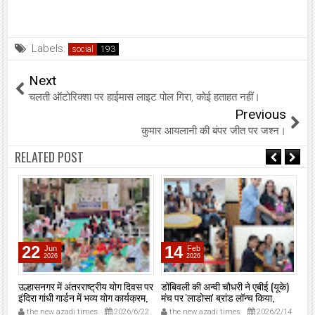
Labels:
social
Next
चलती ऑटोरिक्शा पर हाईमास लाइट पोल गिरा, कोई हताहत नहीं।
Previous
कुमार आयलानी की बंपर जीत पर जश्न।
RELATED POST
22
14
Jun
Feb
2026
2026
उल्हासनगर में अंतरराष्ट्रीय योग दिवस पर
डोंबिवली की अन्वी चौधरी ने एबीई (यूके)
शिव
इंदिरा गांधी गार्डन में भव्य योग कार्यक्रम,
मंच पर 'लाडोसा' ब्रांड लॉन्च किया,
उल्
नगरसेविका प्रीति माखीजा और खेल-
राजस्थानी महिलाओं को दिलाई पहचान।
सफ
the new azadi times
2026/6/22
the new azadi times
2026/2/14
t