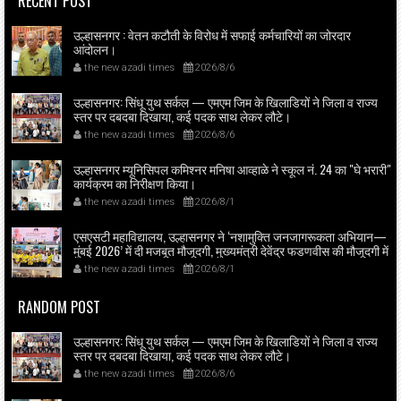
RECENT POST
उल्हासनगर : वेतन कटौती के विरोध में सफाई कर्मचारियों का जोरदार
आंदोलन।
the new azadi times
2026/8/6
उल्हासनगर: सिंधू युथ सर्कल — एमएम जिम के खिलाडियों ने जिला व राज्य
स्तर पर दबदबा दिखाया, कई पदक साथ लेकर लौटे।
the new azadi times
2026/8/6
उल्हासनगर म्यूनिसिपल कमिश्नर मनिषा आव्हाळे ने स्कूल नं. 24 का "घे भरारी"
कार्यक्रम का निरीक्षण किया।
the new azadi times
2026/8/1
एसएसटी महाविद्यालय, उल्हासनगर ने ‘नशामुक्ति जनजागरूकता अभियान—
मुंबई 2026’ में दी मजबूत मौजूदगी, मुख्यमंत्री देवेंद्र फडणवीस की मौजूदगी में
मुंबई के एनएससीआई डोम में आयोजित शपथ ग्रहण समारोह का लाइव
the new azadi times
2026/8/1
प्रसारण उल्हासनगर में भी दिखाया गया; छात्रों ने प्रत्यक्ष व ऑनलाइन
हिस्सेदारी कर समाज में नशामुक्ति का संदेश फैलाया।
RANDOM POST
उल्हासनगर: सिंधू युथ सर्कल — एमएम जिम के खिलाडियों ने जिला व राज्य
स्तर पर दबदबा दिखाया, कई पदक साथ लेकर लौटे।
the new azadi times
2026/8/6