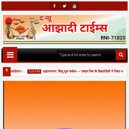
Faceb
Twitte
Youtu
Ook
R
Be
जोरदार आंदोलन।
उल्हासनगर: सिंधू युथ सर्कल — एमएम जिम के खिलाडियों ने जिला व राज्य 
7:04 PM
 भरे गड्ढों की आपात मरम्मत, यातायात बहाल।
06
Aug
2026