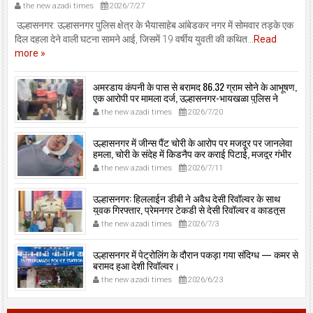
the new azadi times
2026/7/27
उल्हासनगर: उल्हासनगर पुलिस क्षेत्र के भैयासाहेब आंबेडकर नगर में सोमवार तड़के एक
दिल दहला देने वाली घटना सामने आई, जिसमें 19 वर्षीय युवती की कथित...
Read
more »
अमरडाय कंपनी के पास से बरामद 86.32 ग्राम सोने के आभूषण,
एक आरोपी पर मामला दर्ज, उल्हासनगर-भायखळा पुलिस ने
घरफोड़ियों के संबंध में एक आरोपी से महत्वपूर्ण पूछताछ के बाद
the new azadi times
2026/7/20
आरोपी के साथी के ठिकाने से 10,90,261 रुपये मूल्य के सोने के
आभूषण बरामद किए।
उल्हासनगर में जीन्स पैंट चोरी के आरोप पर मजदूर पर जानलेवा
हमला, चोरी के संदेह में किडनैप कर कराई पिटाई, मजदूर गंभीर
रूप से जख्मी।
the new azadi times
2026/7/11
उल्हासनगर: हिललाईन डीबी ने अवैध देसी रिवॉल्वर के साथ
युवक गिरफ्तार, प्रेमनगर टेकडी से देसी रिवॉल्वर व काडतूस
जप्त, इलीगल हथियार साथ पकड़ा गया युवक एक दिन की
the new azadi times
2026/7/3
पोलीस कोठडी में।
उल्हासनगर में पेट्रोलिंग के दौरान पकड़ा गया संदिग्ध — कमर से
बरामद हुआ देशी रिवॉल्वर।
the new azadi times
2026/6/23