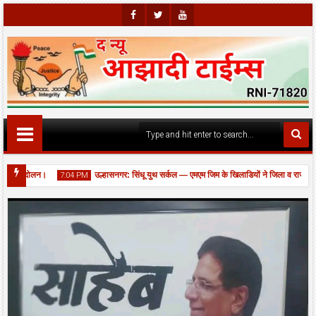
Faceb
Twitte
Youtu
Ook
R
Be
ार आंदोलन।
उल्हासनगर: सिंधू युथ सर्कल — एमएम जिम के खिलाडियों ने जिला व राज्य स्तर
7:04 PM
 गड्ढों की आपात मरम्मत, यातायात बहाल।
06
Aug
2026