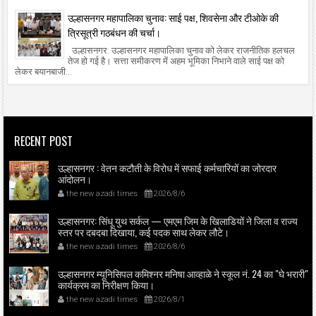
उल्हासनगर महापालिका चुनाव: साई पक्ष, शिवसेना और टीओके की
त्रिसूत्री गठबंधन की चर्चा।
उल्हासनगर: उल्हासनगर महापालिका चुनाव को लेकर राजनीतिक हलचल
तेज हो गई है। सत्ता समीकरण में अहम भूमिका निभाने वाले साई पक्ष को
लेकर बयानबाजी...
RECENT POST
उल्हासनगर : वेतन कटौती के विरोध में सफाई कर्मचारियों का जोरदार
आंदोलन।
the new azadi times
2026/8/6
उल्हासनगर: सिंधू युथ सर्कल — एमएम जिम के खिलाडियों ने जिला व राज्य
स्तर पर दबदबा दिखाया, कई पदक साथ लेकर लौटे।
the new azadi times
2026/8/6
उल्हासनगर म्यूनिसिपल कमिश्नर मनिषा आव्हाळे ने स्कूल नं. 24 का "घे भरारी"
कार्यक्रम का निरीक्षण किया।
the new azadi times
2026/8/1