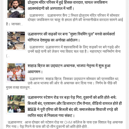
ढोलूराम मंदिर परिसर में हुई हिंसक वारदात, घायल जयकिशन
आलमचंदानी को अस्पताल में भर्ती।
उल्हासनगर : उल्हासनगर कैंप 2 स्थित ढोलूराम मंदिर परिसर में सोमवार
दोपहर जयकिशन पर चाकू से हमला होने की सनसनीखेज वारदात सामने आई
है। जानका...
उल्हासनगर की सड़कों पर बना “मुफ़्त स्विमिंग पूल” मनसे कार्यकर्ता
योगिराज देशमुख का अनोखा आंदोलन।
उल्हासनगर: उल्हासनगर में शहरवासियों के लिए सड़कों पर बने गड्ढे और
उनमें खड़े पानी को लेकर नया विवाद चल रहा है। महाराष्ट्र नवनिर्माण सेना
(...
शाहाड ब्रिज का उद्घाटन अचानक, भाजपा नेतृत्त्व में शुरू हुआ
आवागमन।
उल्हासनगर: शाहाड ब्रिज, जिसका उद्घाटन सोमवार को प्रस्तावित था,
उसे आज भाजपा की ओर से अचानक कर दिया गया। निर्णय के पीछे की
मुख्य वजह वालधुन...
उल्हासनगर स्टेशन रोड पर बड़ा पेड़ गिरा, दुकानों को क्षति होते-बचे;
बिजली बंद, प्रशासन और डिजास्टर टीम तैनात, वीडियो वायरल होते ही
MSEB ने पूरी एरिया की बिजली बंद की; समाजसेवक शिवाजी रगड़े की
त्वरित मदद से निकाला गया संकट।
उल्हासनगर: आज दोपहर को स्टेशन रोड पर CHM कॉलेज के पास एक विशाल पेड़ अचानक
गिर गया। पेड़ गिरने से पास की दो-तीन दुकानों को क्षति होते-होते...