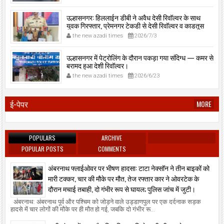
उल्हासनगर: हिललाईन डीबी ने अवैध देसी रिवॉल्वर के साथ
युवक गिरफ्तार, प्रेमनगर टेकडी से देसी रिवॉल्वर व काडतूस
जप्त, इलीगल हथियार साथ पकड़ा गया युवक एक दिन की
the new azadi times
2026/7/3
पोलीस कोठडी में।
उल्हासनगर में पेट्रोलिंग के दौरान पकड़ा गया संदिग्ध — कमर से
बरामद हुआ देशी रिवॉल्वर।
the new azadi times
2026/6/23
ई-पेपर
MORE
POPULARS
ARCHIVE
POPULAR POSTS
COMMENTS
अंबरनाथ फ्लाईओवर पर भीषण हादसा: टाटा नेक्सॉन ने तीन बाइकों को
मारी टक्कर, चार की मौके पर मौत, तेज रफ्तार कार ने ओवरटेक के
दौरान मचाई तबाही, दो गंभीर रूप से घायल; पुलिस जांच में जुटी।
अंबरनाथ: अंबरनाथ पूर्व और पश्चिम को जोड़ने वाले उड्डाणपुल पर एक दर्दनाक सड़क
हादसे में चार लोगों की मौके पर ही मौत हो गई, जबकि दो गंभीर रू...