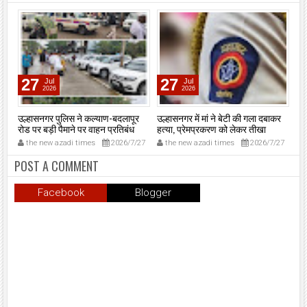
27
27
Jul
Jul
2026
2026
उल्हासनगर पुलिस ने कल्याण-बदलापूर
उल्हासनगर में मां ने बेटी की गला दबाकर
एसए
रोड पर बड़ी पैमाने पर वाहन प्रतिबंध
हत्या, प्रेमप्रकरण को लेकर तीखा
‘न
अभियान चलाया।
विवाद।
मुं
31
the new azadi times
2026/7/27
the new azadi times
2026/7/27
t
मुख
मु
POST A COMMENT
शप
उल्
Facebook
Blogger
प्र
समा