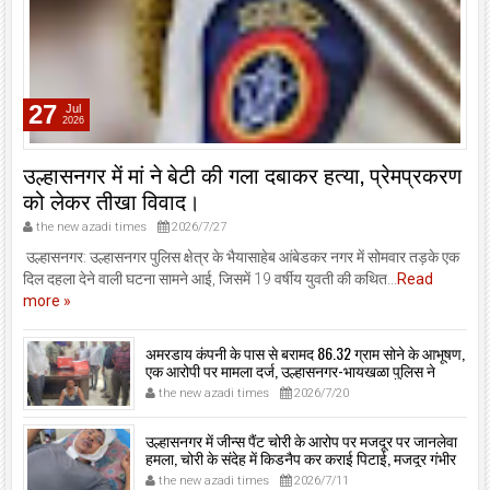
27
Jul
2026
उल्हासनगर में मां ने बेटी की गला दबाकर हत्या, प्रेमप्रकरण
को लेकर तीखा विवाद।
the new azadi times
2026/7/27
उल्हासनगर: उल्हासनगर पुलिस क्षेत्र के भैयासाहेब आंबेडकर नगर में सोमवार तड़के एक
दिल दहला देने वाली घटना सामने आई, जिसमें 19 वर्षीय युवती की कथित...
Read
more »
अमरडाय कंपनी के पास से बरामद 86.32 ग्राम सोने के आभूषण,
एक आरोपी पर मामला दर्ज, उल्हासनगर-भायखळा पुलिस ने
घरफोड़ियों के संबंध में एक आरोपी से महत्वपूर्ण पूछताछ के बाद
the new azadi times
2026/7/20
आरोपी के साथी के ठिकाने से 10,90,261 रुपये मूल्य के सोने के
आभूषण बरामद किए।
उल्हासनगर में जीन्स पैंट चोरी के आरोप पर मजदूर पर जानलेवा
हमला, चोरी के संदेह में किडनैप कर कराई पिटाई, मजदूर गंभीर
रूप से जख्मी।
the new azadi times
2026/7/11