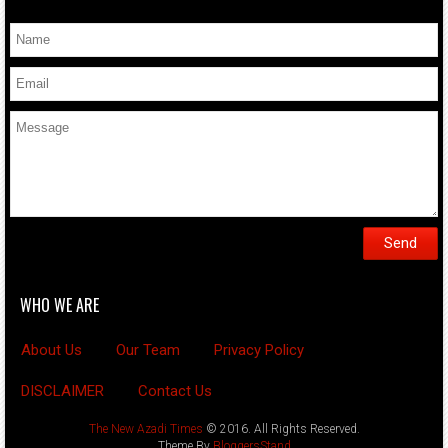
WHO WE ARE
About Us
Our Team
Privacy Policy
DISCLAIMER
Contact Us
The New Azadi Times
© 2016. All Rights Reserved.
Theme By
BloggersStand