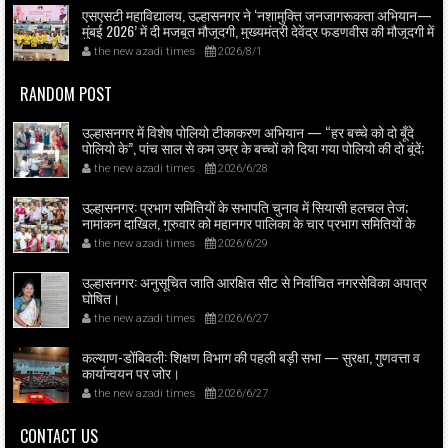
एसएसटी महाविद्यालय, उल्हासनगर ने ‘नशामुक्ति जनजागरूकता अभियान—
मुंबई 2026’ में दी मजबूत मौजूदगी, मुख्यमंत्री देवेंद्र फडणवीस की मौजूदगी में
मुंबई के एनएससीआई डोम में आयोजित शपथ ग्रहण समारोह का लाइव
the new azadi times
2026/8/1
प्रसारण उल्हासनगर में भी दिखाया गया; छात्रों ने प्रत्यक्ष व ऑनलाइन
हिस्सेदारी कर समाज में नशामुक्ति का संदेश फैलाया।
RANDOM POST
उल्हासनगर में विशेष पोलियो टीकाकरण अभियान — “हर बच्चे को दो बूँदे
पोलियो के”, पांच साल से कम उम्र के बच्चों को दिया गया पोलियो की दो बूंदें;
स्वास्थ्यकर्मी व आशास्वयंसेवकों ने पहुंच कर माता-पिता से सहयोग माँगा।
the new azadi times
2026/6/28
उल्हासनगर: प्रभाग समितियों के सभापति चुनाव में सियासी हलचल तेज;
नामांकन दाखिल, गुरुवार को महानगर पालिका के चार प्रभाग समितियों के
सभापति बिन विरोध चुनाव होंगे।
the new azadi times
2026/6/29
उल्हासनगर: अनुसूचित जाति आरक्षित सीट से निर्वाचित नगरसेविका अपात्र
घोषित।
the new azadi times
2026/6/27
कल्याण-डोंबिवली: शिक्षण विभाग की पहली बड़ी सभा — सुरक्षा, गुणवत्ता व
कार्यान्वयन पर जोर।
the new azadi times
2026/6/27
CONTACT US