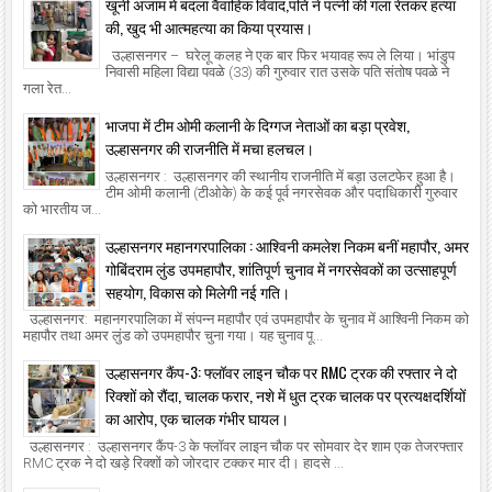
खूनी अंजाम में बदला वैवाहिक विवाद,पति ने पत्नी की गला रेतकर हत्या
की, खुद भी आत्महत्या का किया प्रयास।
उल्हासनगर – घरेलू कलह ने एक बार फिर भयावह रूप ले लिया। भांडुप
निवासी महिला विद्या पवळे (33) की गुरुवार रात उसके पति संतोष पवळे ने
गला रेत...
भाजपा में टीम ओमी कलानी के दिग्गज नेताओं का बड़ा प्रवेश,
उल्हासनगर की राजनीति में मचा हलचल।
उल्हासनगर : उल्हासनगर की स्थानीय राजनीति में बड़ा उलटफेर हुआ है।
टीम ओमी कलानी (टीओके) के कई पूर्व नगरसेवक और पदाधिकारी गुरुवार
को भारतीय ज...
उल्हासनगर महानगरपालिका : आश्विनी कमलेश निकम बनीं महापौर, अमर
गोबिंदराम लुंड उपमहापौर, शांतिपूर्ण चुनाव में नगरसेवकों का उत्साहपूर्ण
सहयोग, विकास को मिलेगी नई गति।
उल्हासनगर: महानगरपालिका में संपन्न महापौर एवं उपमहापौर के चुनाव में आश्विनी निकम को
महापौर तथा अमर लुंड को उपमहापौर चुना गया। यह चुनाव पू...
उल्हासनगर कैंप-3: फ्लॉवर लाइन चौक पर RMC ट्रक की रफ्तार ने दो
रिक्शों को रौंदा, चालक फरार, नशे में धुत ट्रक चालक पर प्रत्यक्षदर्शियों
का आरोप, एक चालक गंभीर घायल।
उल्हासनगर : उल्हासनगर कैंप-3 के फ्लॉवर लाइन चौक पर सोमवार देर शाम एक तेजरफ्तार
RMC ट्रक ने दो खड़े रिक्शों को जोरदार टक्कर मार दी। हादसे ...