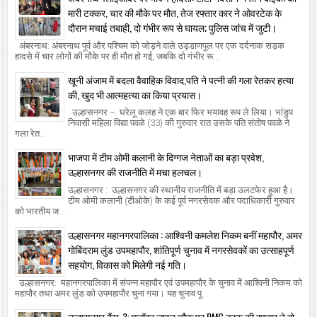
मारी टक्कर, चार की मौके पर मौत, तेज रफ्तार कार ने ओवरटेक के
दौरान मचाई तबाही, दो गंभीर रूप से घायल; पुलिस जांच में जुटी।
अंबरनाथ: अंबरनाथ पूर्व और पश्चिम को जोड़ने वाले उड्डाणपुल पर एक दर्दनाक सड़क
हादसे में चार लोगों की मौके पर ही मौत हो गई, जबकि दो गंभीर रू...
खूनी अंजाम में बदला वैवाहिक विवाद,पति ने पत्नी की गला रेतकर हत्या
की, खुद भी आत्महत्या का किया प्रयास।
उल्हासनगर – घरेलू कलह ने एक बार फिर भयावह रूप ले लिया। भांडुप
निवासी महिला विद्या पवळे (33) की गुरुवार रात उसके पति संतोष पवळे ने
गला रेत...
भाजपा में टीम ओमी कलानी के दिग्गज नेताओं का बड़ा प्रवेश,
उल्हासनगर की राजनीति में मचा हलचल।
उल्हासनगर : उल्हासनगर की स्थानीय राजनीति में बड़ा उलटफेर हुआ है।
टीम ओमी कलानी (टीओके) के कई पूर्व नगरसेवक और पदाधिकारी गुरुवार
को भारतीय ज...
उल्हासनगर महानगरपालिका : आश्विनी कमलेश निकम बनीं महापौर, अमर
गोबिंदराम लुंड उपमहापौर, शांतिपूर्ण चुनाव में नगरसेवकों का उत्साहपूर्ण
सहयोग, विकास को मिलेगी नई गति।
उल्हासनगर: महानगरपालिका में संपन्न महापौर एवं उपमहापौर के चुनाव में आश्विनी निकम को
महापौर तथा अमर लुंड को उपमहापौर चुना गया। यह चुनाव पू...
उल्हासनगर कैंप-3: फ्लॉवर लाइन चौक पर RMC ट्रक की रफ्तार ने दो