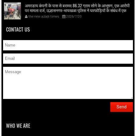
अमरडाय कंपनी के पास से बरामद 86.32 ग्राम सोने के आभूषण, एक आरोपी
पर मामला दर्ज, उल्हासनगर-भायखळा पुलिस ने घरफोड़ियों के संबंध में एक
आरोपी से महत्वपूर्ण पूछताछ के बाद आरोपी के साथी के ठिकाने से 10,90,261
the new azadi times
2026/7/20
रुपये मूल्य के सोने के आभूषण बरामद किए।
CONTACT US
WHO WE ARE