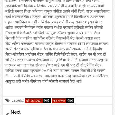
उल्हासनगर महानगर पालिकेचे आयुक्त तथा प्रशासक अजिज शेख यांच्या
अध्यक्षतेखाली दिनांक ८ डिसेंबर २०२२ रोजी आढावा बैठक होणार असल्याची
माहिती समग्र शिक्षा अभियान प्रमुख संगीता लहाने यांनी दिली. सदर स्थापनेबाबत
चर्चा करण्याकरिता आयएएस ऑफिसर सुरजीत रॉय हे दिल्लीवरून उल्हासनगर
महानगरपालिकेत आगामी ८ डिसेंबर २०२२ रोजी उल्हासनगर शहरात येणार
आहेत. सदरचे नियोजन वेदांत कॉलेज येथील प्राचार्य श्रीमती संगीता कोहली
मॅडम यांनी केले आहे. पालिकेचे उपायुक्त डॉक्टर सुभाष जाधव यांनी मतिमंद
विद्यार्थी वेदांत कॉलेज शाळेतील मतिमंद विद्यार्थ्यांची भेट घेतली असता सदर
विद्यार्थ्यांच्या पालकांच्या समस्या जाणून घेतल्या व याबाबत आपण लवकरात लवकर
थेरपी सेंटर व इतर सुविधा करिता प्रयत्न करू असे आश्वासन दिले. दिव्यांग
विद्यार्थ्यांकरिता ऑटीसम सेंटर, लर्निंग डिसिबिलिटी सेंटर, गार्डन, एम पी आर टी
सी सेंटर इतर उपक्रम घेण्याबाबत समग्र शिक्षा विभागाने याबाबत सतत पाठपुरावा
करण्यात लवकरच यश संपादन होणार आहे. एम पी आर टी सी ट्रेनिंग सेंटर
करिता मनपा शाळा क्रमांक २० येथे जागा उपलब्ध करून मिळाली आहे यामध्ये
तीन मजली बिल्डिंग लवकरच उभारण्यात येणार आहे. यामध्ये आदरणीय अतिरिक्त
आयुक्त श्री जमीर लेंगरेकर यांनी मौलाचे सहकार्य केले आहे.
Labels:
ulhasnagar
उल्हासनगर
Next