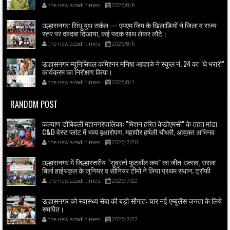
the new azadi times
2026/8/6
उल्हासनगर: सिंधू युथ सर्कल — एमएम जिम के खिलाडियों ने जिला व राज्य
स्तर पर दबदबा दिखाया, कई पदक साथ लेकर लौटे।
the new azadi times
2026/8/6
उल्हासनगर म्यूनिसिपल कमिश्नर मनिषा आव्हाळे ने स्कूल नं. 24 का "घे भरारी"
कार्यक्रम का निरीक्षण किया।
the new azadi times
2026/8/1
RANDOM POST
कल्याण डोंबिवली महानगरपालिकाः "मिशन हरित केडीएमसी" के तहत मांडा
C&D वेस्ट प्लांट में भव्य वृक्षारोपण, महापौर हर्षली चौधरी, आयुक्त अभिनव
गोयल व स्थानीय पार्षदों की मौजूदगी में स्कूल बच्चों ने भी उत्साहपूर्वक लिया
the new azadi times
2026/7/20
भाग।
उल्हासनगर में जिल्हास्तरीय “सुब्रतो फुटबॉल कप” का जीत-उत्सव, सरला
बिर्ला हाईस्कूल के जूनियर व सीनियर टीमों ने लिया प्रथम स्थान; ट्रॉफी
मनिषा आव्हाळे व पदाधिकारियों ने प्रदान की।
the new azadi times
2026/7/22
उल्हासनगर को स्वास्थ्य सेवा की बड़ी सौगात: चार नई एम्बुलेंस जनता के लिये
समर्पित।
the new azadi times
2026/7/22