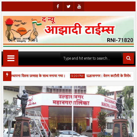
Faceb
Twitte
Youtu
Ook
R
Be
वां स्थापना दिवस उत्साह के साथ मनाया गया।
उल्हासनगर : वेतन कटौती के विरोध में सफा
9:20 PM
ी एकादशी पर बिर्ला मंदिर में भव्य महाआरती, श्रद्धालुओं की उमड़ी भीड़।
06
Aug
2026