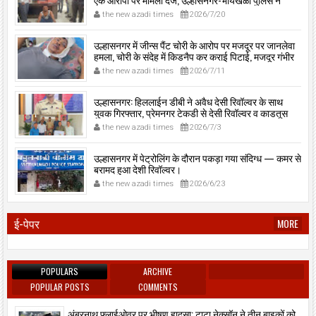
घरफोड़ियों के संबंध में एक आरोपी से महत्वपूर्ण पूछताछ के बाद
the new azadi times
2026/7/20
आरोपी के साथी के ठिकाने से 10,90,261 रुपये मूल्य के सोने के
आभूषण बरामद किए।
उल्हासनगर में जीन्स पैंट चोरी के आरोप पर मजदूर पर जानलेवा
हमला, चोरी के संदेह में किडनैप कर कराई पिटाई, मजदूर गंभीर
रूप से जख्मी।
the new azadi times
2026/7/11
उल्हासनगर: हिललाईन डीबी ने अवैध देसी रिवॉल्वर के साथ
युवक गिरफ्तार, प्रेमनगर टेकडी से देसी रिवॉल्वर व काडतूस
जप्त, इलीगल हथियार साथ पकड़ा गया युवक एक दिन की
the new azadi times
2026/7/3
पोलीस कोठडी में।
उल्हासनगर में पेट्रोलिंग के दौरान पकड़ा गया संदिग्ध — कमर से
बरामद हुआ देशी रिवॉल्वर।
the new azadi times
2026/6/23
ई-पेपर
MORE
POPULARS
ARCHIVE
POPULAR POSTS
COMMENTS
अंबरनाथ फ्लाईओवर पर भीषण हादसा: टाटा नेक्सॉन ने तीन बाइकों को