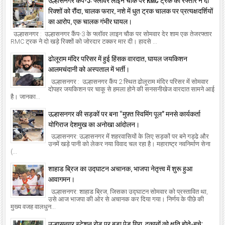
रिक्शों को रौंदा, चालक फरार, नशे में धुत ट्रक चालक पर प्रत्यक्षदर्शियों
का आरोप, एक चालक गंभीर घायल।
उल्हासनगर : उल्हासनगर कैंप-3 के फ्लॉवर लाइन चौक पर सोमवार देर शाम एक तेजरफ्तार
RMC ट्रक ने दो खड़े रिक्शों को जोरदार टक्कर मार दी। हादसे ...
ढोलूराम मंदिर परिसर में हुई हिंसक वारदात, घायल जयकिशन
आलमचंदानी को अस्पताल में भर्ती।
उल्हासनगर : उल्हासनगर कैंप 2 स्थित ढोलूराम मंदिर परिसर में सोमवार
दोपहर जयकिशन पर चाकू से हमला होने की सनसनीखेज वारदात सामने आई
है। जानका...
उल्हासनगर की सड़कों पर बना “मुफ़्त स्विमिंग पूल” मनसे कार्यकर्ता
योगिराज देशमुख का अनोखा आंदोलन।
उल्हासनगर: उल्हासनगर में शहरवासियों के लिए सड़कों पर बने गड्ढे और
उनमें खड़े पानी को लेकर नया विवाद चल रहा है। महाराष्ट्र नवनिर्माण सेना
(...
शाहाड ब्रिज का उद्घाटन अचानक, भाजपा नेतृत्त्व में शुरू हुआ
आवागमन।
उल्हासनगर: शाहाड ब्रिज, जिसका उद्घाटन सोमवार को प्रस्तावित था,
उसे आज भाजपा की ओर से अचानक कर दिया गया। निर्णय के पीछे की
मुख्य वजह वालधुन...
उल्हासनगर स्टेशन रोड पर बड़ा पेड़ गिरा, दुकानों को क्षति होते-बचे;