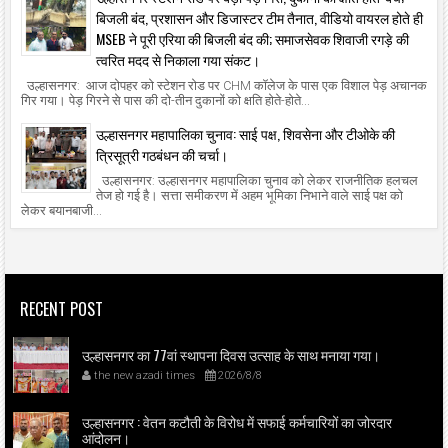
बिजली बंद, प्रशासन और डिजास्टर टीम तैनात, वीडियो वायरल होते ही
MSEB ने पूरी एरिया की बिजली बंद की; समाजसेवक शिवाजी रगड़े की
त्वरित मदद से निकाला गया संकट।
उल्हासनगर: आज दोपहर को स्टेशन रोड पर CHM कॉलेज के पास एक विशाल पेड़ अचानक
गिर गया। पेड़ गिरने से पास की दो-तीन दुकानों को क्षति होते-होते...
उल्हासनगर महापालिका चुनाव: साई पक्ष, शिवसेना और टीओके की
त्रिसूत्री गठबंधन की चर्चा।
उल्हासनगर: उल्हासनगर महापालिका चुनाव को लेकर राजनीतिक हलचल
तेज हो गई है। सत्ता समीकरण में अहम भूमिका निभाने वाले साई पक्ष को
लेकर बयानबाजी...
RECENT POST
उल्हासनगर का 77वां स्थापना दिवस उत्साह के साथ मनाया गया।
the new azadi times
2026/8/8
उल्हासनगर : वेतन कटौती के विरोध में सफाई कर्मचारियों का जोरदार
आंदोलन।