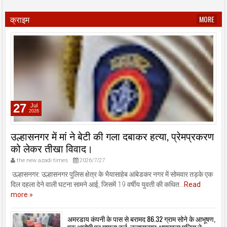
क्राइम
MORE
27
Jul
2026
उल्हासनगर में मां ने बेटी की गला दबाकर हत्या, प्रेमप्रकरण
को लेकर तीखा विवाद।
the new azadi times
2026/7/27
उल्हासनगर: उल्हासनगर पुलिस क्षेत्र के भैयासाहेब आंबेडकर नगर में सोमवार तड़के एक
दिल दहला देने वाली घटना सामने आई, जिसमें 19 वर्षीय युवती की कथित...
Read
more »
अमरडाय कंपनी के पास से बरामद 86.32 ग्राम सोने के आभूषण,
एक आरोपी पर मामला दर्ज, उल्हासनगर-भायखळा पुलिस ने