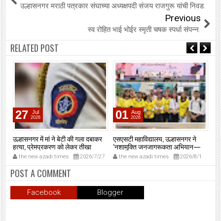
उल्हासनगर मराठी पत्रकार संघाच्या अध्यक्षपदी संजय राजगुरू यांची निवड.
Previous
स्व.रोहित भाई भोईर स्मृती चषक स्पर्धा संपन्न.
RELATED POST
27
01
Jul
Aug
2026
2026
उल्हासनगर में मां ने बेटी की गला दबाकर
एसएसटी महाविद्यालय, उल्हासनगर ने
उल्
हत्या, प्रेमप्रकरण को लेकर तीखा
‘नशामुक्ति जनजागरूकता अभियान—
आव्
विवाद।
मुंबई 2026’ में दी मजबूत मौजूदगी,
कार
8
the new azadi times
2026/7/27
the new azadi times
2026/8/1
t
मुख्यमंत्री देवेंद्र फडणवीस की मौजूदगी में
मुंबई के एनएससीआई डोम में आयोजित
POST A COMMENT
शपथ ग्रहण समारोह का लाइव प्रसारण
उल्हासनगर में भी दिखाया गया; छात्रों ने
Facebook
Blogger
प्रत्यक्ष व ऑनलाइन हिस्सेदारी कर
समाज में नशामुक्ति का संदेश फैलाया।