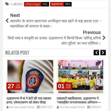
Labels:
ulhasnagar
उल्हासनगर
Next
क्लायमेट के कारण खतरनाक अनधिकृत चाळ ढहने से बड़ा हादसा टला —
महापालिका की तत्परता से बचाव।
Previous
सिंधी भाषा व संस्कृति का उत्सव: उल्हासनगर में सिन्धी फिल्म ‘छोरियूं अगियां
छोरा पुठियां’ का भव्य प्रीमियर।
RELATED POST
27
01
Jul
Aug
2026
2026
उल्हासनगर में मां ने बेटी की गला दबाकर
एसएसटी महाविद्यालय, उल्हासनगर ने
उल्
हत्या, प्रेमप्रकरण को लेकर तीखा
‘नशामुक्ति जनजागरूकता अभियान—
आव्
विवाद।
मुंबई 2026’ में दी मजबूत मौजूदगी,
कार
8
the new azadi times
2026/7/27
the new azadi times
2026/8/1
t
मुख्यमंत्री देवेंद्र फडणवीस की मौजूदगी में