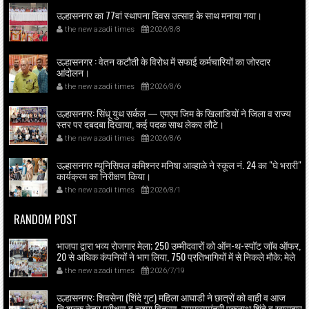
उल्हासनगर का 77वां स्थापना दिवस उत्साह के साथ मनाया गया।
the new azadi times
2026/8/8
उल्हासनगर : वेतन कटौती के विरोध में सफाई कर्मचारियों का जोरदार
आंदोलन।
the new azadi times
2026/8/6
उल्हासनगर: सिंधू युथ सर्कल — एमएम जिम के खिलाडियों ने जिला व राज्य
स्तर पर दबदबा दिखाया, कई पदक साथ लेकर लौटे।
the new azadi times
2026/8/6
उल्हासनगर म्यूनिसिपल कमिश्नर मनिषा आव्हाळे ने स्कूल नं. 24 का "घे भरारी"
कार्यक्रम का निरीक्षण किया।
the new azadi times
2026/8/1
RANDOM POST
भाजपा द्वारा भव्य रोजगार मेला; 250 उम्मीदवारों को ऑन-थ-स्पॉट जॉब ऑफर,
20 से अधिक कंपनियों ने भाग लिया, 750 प्रतिभागियों में से निकले मौके; मेले
का उद्घाटन भाजपा ज़िला अध्यक्ष राजेश वधारिया ने किया।
the new azadi times
2026/7/19
उल्हासनगर: शिवसेना (शिंदे गुट) महिला आघाडी ने छात्रों को वाही व आज
नि:शुल्क नेत्र परीक्षण व चश्मा वितरण, उपमुख्यमंत्री एकनाथ शिंदे व खासदार