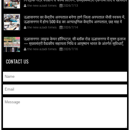
श्रीकांत शिंदे के मार्गदर्शन में महिला आघाड़ी शिवसेना (शिंदे गुट) का सामाजिक
the new azadi times
2026/7/13
कार्य, सरकारी व नागरिक प्रतिनिधियों की बड़ी उपस्थिति।
उल्हासनगर का केंद्रीय अस्पताल बनेगा ठाणे जिला अस्पताल जैसी स्वरूप में,
उल्हासनगर में होगा 500 बेड का अत्याधुनिक केंद्रीय अस्पताल, छह माह में
ESIC सेवा शुरू, सांसद डॉ. शिंदे व स्वास्थ्य मंत्री प्रकाश आबिटकर ने किया
the new azadi times
2026/7/14
अस्पताल का निरीक्षण; बड़े सुधारों का ऐलान।
उल्हासनगर: लाइफ केयर हॉस्पिटल, सी ब्लॉक रोड उल्हासनगर में मुफ्त इलाज
— मुख्यमंत्री वैद्यकीय सहायता निधि व आयुष्मान भारत के अंतर्गत सुविधाएँ,
लाइफ केयर में मुफ्त डायलिसिस व 24×7 लैब, महत्मा फुले जन आरोग्य योजना
the new azadi times
2026/7/16
के तहत भी मरीजों को इलाज; 50 बेड व दो आधुनिक ऑपरेशन थिएटर
उपलब्ध।
CONTACT US