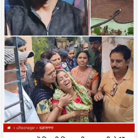
ulhasnagar
उल्हासनगर