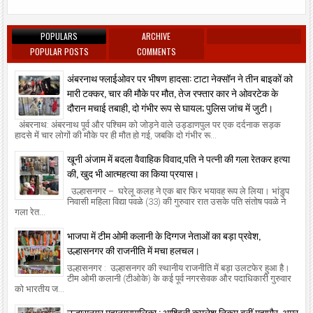
POPULARS
ARCHIVE
POPULAR POSTS
COMMENTS
अंबरनाथ फ्लाईओवर पर भीषण हादसा: टाटा नेक्सॉन ने तीन बाइकों को
मारी टक्कर, चार की मौके पर मौत, तेज रफ्तार कार ने ओवरटेक के
दौरान मचाई तबाही, दो गंभीर रूप से घायल; पुलिस जांच में जुटी।
अंबरनाथ: अंबरनाथ पूर्व और पश्चिम को जोड़ने वाले उड्डाणपुल पर एक दर्दनाक सड़क
हादसे में चार लोगों की मौके पर ही मौत हो गई, जबकि दो गंभीर रू...
खूनी अंजाम में बदला वैवाहिक विवाद,पति ने पत्नी की गला रेतकर हत्या
की, खुद भी आत्महत्या का किया प्रयास।
उल्हासनगर – घरेलू कलह ने एक बार फिर भयावह रूप ले लिया। भांडुप
निवासी महिला विद्या पवळे (33) की गुरुवार रात उसके पति संतोष पवळे ने
गला रेत...
भाजपा में टीम ओमी कलानी के दिग्गज नेताओं का बड़ा प्रवेश,
उल्हासनगर की राजनीति में मचा हलचल।
उल्हासनगर : उल्हासनगर की स्थानीय राजनीति में बड़ा उलटफेर हुआ है।
टीम ओमी कलानी (टीओके) के कई पूर्व नगरसेवक और पदाधिकारी गुरुवार
को भारतीय ज...
उल्हासनगर महानगरपालिका : आश्विनी कमलेश निकम बनीं महापौर, अमर