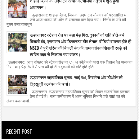
शाहाड ब्रिज का उद्घाटन अचानक, भाजपा नेतृत्त्व में शुरू हुआ
आवागमन।
उल्हासनगर: शाहाड ब्रिज, जिसका उद्घाटन सोमवार को प्रस्तावित था,
उसे आज भाजपा की ओर से अचानक कर दिया गया। निर्णय के पीछे की
मुख्य वजह वालधुन...
उल्हासनगर स्टेशन रोड पर बड़ा पेड़ गिरा, दुकानों को क्षति होते-बचे;
बिजली बंद, प्रशासन और डिजास्टर टीम तैनात, वीडियो वायरल होते ही
MSEB ने पूरी एरिया की बिजली बंद की; समाजसेवक शिवाजी रगड़े की
त्वरित मदद से निकाला गया संकट।
उल्हासनगर: आज दोपहर को स्टेशन रोड पर CHM कॉलेज के पास एक विशाल पेड़ अचानक
गिर गया। पेड़ गिरने से पास की दो-तीन दुकानों को क्षति होते-होते...
उल्हासनगर महापालिका चुनाव: साई पक्ष, शिवसेना और टीओके की
त्रिसूत्री गठबंधन की चर्चा।
उल्हासनगर: उल्हासनगर महापालिका चुनाव को लेकर राजनीतिक हलचल
तेज हो गई है। सत्ता समीकरण में अहम भूमिका निभाने वाले साई पक्ष को
लेकर बयानबाजी...
RECENT POST