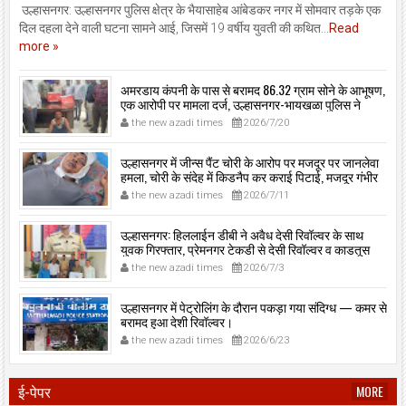
उल्हासनगर: उल्हासनगर पुलिस क्षेत्र के भैयासाहेब आंबेडकर नगर में सोमवार तड़के एक
दिल दहला देने वाली घटना सामने आई, जिसमें 19 वर्षीय युवती की कथित...
Read
more »
अमरडाय कंपनी के पास से बरामद 86.32 ग्राम सोने के आभूषण,
एक आरोपी पर मामला दर्ज, उल्हासनगर-भायखळा पुलिस ने
घरफोड़ियों के संबंध में एक आरोपी से महत्वपूर्ण पूछताछ के बाद
the new azadi times
2026/7/20
आरोपी के साथी के ठिकाने से 10,90,261 रुपये मूल्य के सोने के
आभूषण बरामद किए।
उल्हासनगर में जीन्स पैंट चोरी के आरोप पर मजदूर पर जानलेवा
हमला, चोरी के संदेह में किडनैप कर कराई पिटाई, मजदूर गंभीर
रूप से जख्मी।
the new azadi times
2026/7/11
उल्हासनगर: हिललाईन डीबी ने अवैध देसी रिवॉल्वर के साथ
युवक गिरफ्तार, प्रेमनगर टेकडी से देसी रिवॉल्वर व काडतूस
जप्त, इलीगल हथियार साथ पकड़ा गया युवक एक दिन की
the new azadi times
2026/7/3
पोलीस कोठडी में।
उल्हासनगर में पेट्रोलिंग के दौरान पकड़ा गया संदिग्ध — कमर से
बरामद हुआ देशी रिवॉल्वर।
the new azadi times
2026/6/23
ई-पेपर
MORE