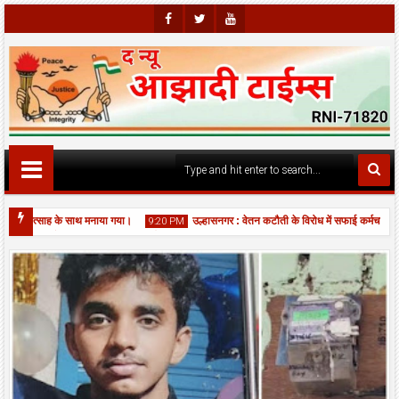
Faceb
Twitte
Youtu
Ook
R
Be
वस उत्साह के साथ मनाया गया।
उल्हासनगर : वेतन कटौती के विरोध में सफाई कर्मचारियों क
9:20 PM
ला मंदिर में भव्य महाआरती, श्रद्धालुओं की उमड़ी भीड़।
06
Aug
2026