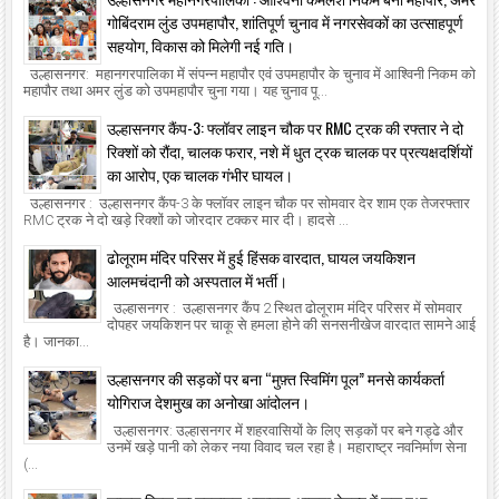
गोबिंदराम लुंड उपमहापौर, शांतिपूर्ण चुनाव में नगरसेवकों का उत्साहपूर्ण
सहयोग, विकास को मिलेगी नई गति।
उल्हासनगर: महानगरपालिका में संपन्न महापौर एवं उपमहापौर के चुनाव में आश्विनी निकम को
महापौर तथा अमर लुंड को उपमहापौर चुना गया। यह चुनाव पू...
उल्हासनगर कैंप-3: फ्लॉवर लाइन चौक पर RMC ट्रक की रफ्तार ने दो
रिक्शों को रौंदा, चालक फरार, नशे में धुत ट्रक चालक पर प्रत्यक्षदर्शियों
का आरोप, एक चालक गंभीर घायल।
उल्हासनगर : उल्हासनगर कैंप-3 के फ्लॉवर लाइन चौक पर सोमवार देर शाम एक तेजरफ्तार
RMC ट्रक ने दो खड़े रिक्शों को जोरदार टक्कर मार दी। हादसे ...
ढोलूराम मंदिर परिसर में हुई हिंसक वारदात, घायल जयकिशन
आलमचंदानी को अस्पताल में भर्ती।
उल्हासनगर : उल्हासनगर कैंप 2 स्थित ढोलूराम मंदिर परिसर में सोमवार
दोपहर जयकिशन पर चाकू से हमला होने की सनसनीखेज वारदात सामने आई
है। जानका...
उल्हासनगर की सड़कों पर बना “मुफ़्त स्विमिंग पूल” मनसे कार्यकर्ता
योगिराज देशमुख का अनोखा आंदोलन।
उल्हासनगर: उल्हासनगर में शहरवासियों के लिए सड़कों पर बने गड्ढे और
उनमें खड़े पानी को लेकर नया विवाद चल रहा है। महाराष्ट्र नवनिर्माण सेना
(...