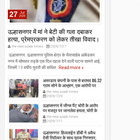
27
Jul
2026
उल्हासनगर में मां ने बेटी की गला दबाकर
हत्या, प्रेमप्रकरण को लेकर तीखा विवाद।
the new azadi times
2026/7/27
उल्हासनगर: उल्हासनगर पुलिस क्षेत्र के भैयासाहेब आंबेडकर
नगर में सोमवार तड़के एक दिल दहला देने वाली घटना सामने आई,
जिसमें 19 वर्षीय युवती की कथित...
Read more »
अमरडाय कंपनी के पास से बरामद 86.32
ग्राम सोने के आभूषण, एक आरोपी पर
मामला दर्ज, उल्हासनगर-भायखळा पुलिस
the new azadi times
ने घरफोड़ियों के संबंध में एक आरोपी से
2026/7/20
महत्वपूर्ण पूछताछ के बाद आरोपी के साथी
के ठिकाने से 10,90,261 रुपये मूल्य के
उल्हासनगर में जीन्स पैंट चोरी के आरोप
सोने के आभूषण बरामद किए।
पर मजदूर पर जानलेवा हमला, चोरी के
संदेह में किडनैप कर कराई पिटाई, मजदूर
the new azadi times
गंभीर रूप से जख्मी।
2026/7/11
उल्हासनगर: हिललाईन डीबी ने अवैध
देसी रिवॉल्वर के साथ युवक गिरफ्तार,