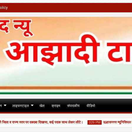
olicy
जन
लाइफस्टाइल
खेल
क्राइम
संपादकीय
वीडियो
ा व राज्य स्तर पर दबदबा दिखाया, कई पदक साथ लेकर लौटे।
उल्हासनगर म्यूनिसिपल कमिश्नर
3:29 PM