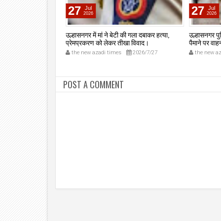
27
27
Jul
Jul
2026
2026
ी ने अवैध देसी रिवॉल्वर
उल्हासनगर में मां ने बेटी की गला दबाकर हत्या,
उल्हासनगर पु
्रेमनगर टेकडी से देसी
प्रेमप्रकरण को लेकर तीखा विवाद।
पैमाने पर वा
त, इलीगल हथियार साथ
2026/7/3
the new azadi times
2026/7/27
the new az
 की पोलीस कोठडी में।
POST A COMMENT