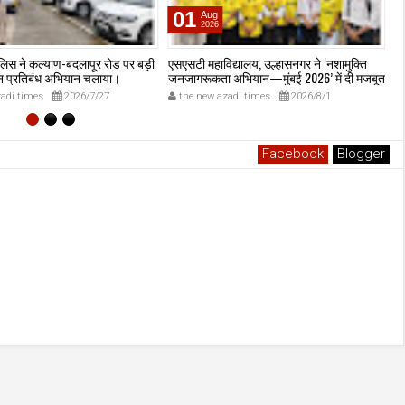
01
Aug
2026
लिस ने कल्याण-बदलापूर रोड पर बड़ी
एसएसटी महाविद्यालय, उल्हासनगर ने ‘नशामुक्ति
उल
हन प्रतिबंध अभियान चलाया।
जनजागरूकता अभियान—मुंबई 2026’ में दी मजबूत
स्
मौजूदगी, मुख्यमंत्री देवेंद्र फडणवीस की मौजूदगी में
क
adi times
2026/7/27
the new azadi times
2026/8/1
मुंबई के एनएससीआई डोम में आयोजित शपथ ग्रहण
समारोह का लाइव प्रसारण उल्हासनगर में भी दिखाया
गया; छात्रों ने प्रत्यक्ष व ऑनलाइन हिस्सेदारी कर
समाज में नशामुक्ति का संदेश फैलाया।
Facebook
Blogger