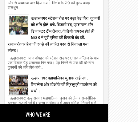
ओर से अचानक कर दिया गया। निर्णय के पीछे की मुख्य वजह
वालधुन...
उल्हासनगर स्टेशन रोड पर बड़ा पेड़ गिरा, दुकानों
को क्षति होते-बचे; बिजली बंद, प्रशासन और
डिजास्टर टीम तैनात, वीडियो वायरल होते ही
MSEB ने पूरी एरिया की बिजली बंद की;
समाजसेवक शिवाजी रगड़े की त्वरित मदद से निकाला गया
संकट।
उल्हासनगर: आज दोपहर को स्टेशन रोड पर CHM कॉलेज के पास
एक विशाल पेड़ अचानक गिर गया। पेड़ गिरने से पास की दो-तीन
दुकानों को क्षति होते-होते...
उल्हासनगर महापालिका चुनाव: साई पक्ष,
शिवसेना और टीओके की त्रिसूत्री गठबंधन की
चर्चा।
उल्हासनगर: उल्हासनगर महापालिका चुनाव को लेकर राजनीतिक
हलचल तेज हो गई है। सत्ता समीकरण में अहम भूमिका निभाने वाले
साई पक्ष को लेकर बयानबाजी...
WHO WE ARE
About Us
Our Team