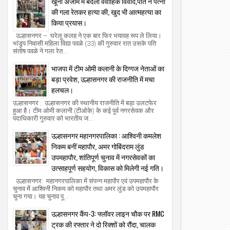
खूनी अंजाम में बदला वैवाहिक विवाद,पति ने पत्नी
की गला रेतकर हत्या की, खुद भी आत्महत्या का
किया प्रयास।
उल्हासनगर – घरेलू कलह ने एक बार फिर भयावह रूप ले लिया।
भांडुप निवासी महिला विद्या पवळे (33) की गुरुवार रात उसके पति
संतोष पवळे ने गला रेत...
भाजपा में टीम ओमी कलानी के दिग्गज नेताओं का
बड़ा प्रवेश, उल्हासनगर की राजनीति में मचा
हलचल।
उल्हासनगर : उल्हासनगर की स्थानीय राजनीति में बड़ा उलटफेर
हुआ है। टीम ओमी कलानी (टीओके) के कई पूर्व नगरसेवक और
पदाधिकारी गुरुवार को भारतीय ज...
उल्हासनगर महानगरपालिका : आश्विनी कमलेश
निकम बनीं महापौर, अमर गोबिंदराम लुंड
उपमहापौर, शांतिपूर्ण चुनाव में नगरसेवकों का
उत्साहपूर्ण सहयोग, विकास को मिलेगी नई गति।
उल्हासनगर: महानगरपालिका में संपन्न महापौर एवं उपमहापौर के
चुनाव में आश्विनी निकम को महापौर तथा अमर लुंड को उपमहापौर
चुना गया। यह चुनाव पू...
उल्हासनगर कैंप-3: फ्लॉवर लाइन चौक पर RMC
ट्रक की रफ्तार ने दो रिक्शों को रौंदा, चालक