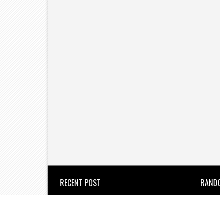
RECENT POST
RAND
उल्हासनगर : वेतन कटौती के विरोध में
सफाई कर्मचारियों का जोरदार आंदोलन।
the new azadi times
2026/8/6