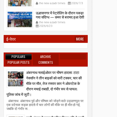
प्रेमनगर टेकडी से देसी रिवॉल्वर व
the new azadi times
2026/7/3
01
06
Aug
Aug
काडतूस जप्त, इलीगल हथियार साथ
2026
2026
पकड़ा गया युवक एक दिन की पोलीस
उल्हासनगर में पेट्रोलिंग के दौरान पकड़ा
कोठडी में।
गया संदिग्ध — कमर से बरामद हुआ देशी
्हासनगर म्यूनिसिपल कमिश्नर मनिषा आव्हाळे ने
उल्हासनगर: सिंधू युथ सर्कल — एमएम जिम क
रिवॉल्वर।
कूल नं. 24 का "घे भरारी" कार्यक्रम का निरीक्षण
खिलाडियों ने जिला व राज्य स्तर पर दबदबा द
the new azadi times
िया।
कई पदक साथ लेकर लौटे।
2026/6/23
the new azadi times
2026/8/1
the new azadi times
2026/8/6
ई-पेपर
MORE
POPULARS
ARCHIVE
POPULAR POSTS
COMMENTS
अंबरनाथ फ्लाईओवर पर भीषण हादसा: टाटा
नेक्सॉन ने तीन बाइकों को मारी टक्कर, चार की
मौके पर मौत, तेज रफ्तार कार ने ओवरटेक के
दौरान मचाई तबाही, दो गंभीर रूप से घायल;
पुलिस जांच में जुटी।
अंबरनाथ: अंबरनाथ पूर्व और पश्चिम को जोड़ने वाले उड्डाणपुल पर
एक दर्दनाक सड़क हादसे में चार लोगों की मौके पर ही मौत हो गई,
जबकि दो गंभीर रू...