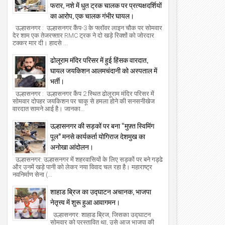
फरार, नशे में धुत ट्रक चालक पर प्रत्यक्षदर्शियों
का आरोप, एक चालक गंभीर घायल।
उल्हासनगर : उल्हासनगर कैंप-3 के फ्लॉवर लाइन चौक पर सोमवार
देर शाम एक तेजरफ्तार RMC ट्रक ने दो खड़े रिक्शों को जोरदार
टक्कर मार दी। हादसे ...
ढोलूराम मंदिर परिसर में हुई हिंसक वारदात,
घायल जयकिशन आलमचंदानी को अस्पताल में
भर्ती।
उल्हासनगर : उल्हासनगर कैंप 2 स्थित ढोलूराम मंदिर परिसर में
सोमवार दोपहर जयकिशन पर चाकू से हमला होने की सनसनीखेज
वारदात सामने आई है। जानका...
उल्हासनगर की सड़कों पर बना “मुफ़्त स्विमिंग
पूल” मनसे कार्यकर्ता योगिराज देशमुख का
अनोखा आंदोलन।
उल्हासनगर: उल्हासनगर में शहरवासियों के लिए सड़कों पर बने गड्ढे
और उनमें खड़े पानी को लेकर नया विवाद चल रहा है। महाराष्ट्र
नवनिर्माण सेना (...
शाहाड ब्रिज का उद्घाटन अचानक, भाजपा
नेतृत्त्व में शुरू हुआ आवागमन।
उल्हासनगर: शाहाड ब्रिज, जिसका उद्घाटन
सोमवार को प्रस्तावित था, उसे आज भाजपा की