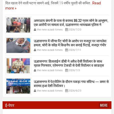
दिल दहला देने वाली घटना सामने आई, जिसमें 19 वर्षीय युवती की कथित...
Read
more »
अमरडाय कंपनी के पास से बरामद 86.32 ग्राम सोने के आभूषण,
एक आरोपी पर मामला दर्ज, उल्हासनगर-भायखळा पुलिस ने
घरफोड़ियों के संबंध में एक आरोपी से महत्वपूर्ण पूछताछ के बाद
the new azadi times
2026/7/20
आरोपी के साथी के ठिकाने से 10,90,261 रुपये मूल्य के सोने के
आभूषण बरामद किए।
उल्हासनगर में जीन्स पैंट चोरी के आरोप पर मजदूर पर जानलेवा
हमला, चोरी के संदेह में किडनैप कर कराई पिटाई, मजदूर गंभीर
रूप से जख्मी।
the new azadi times
2026/7/11
उल्हासनगर: हिललाईन डीबी ने अवैध देसी रिवॉल्वर के साथ
युवक गिरफ्तार, प्रेमनगर टेकडी से देसी रिवॉल्वर व काडतूस
जप्त, इलीगल हथियार साथ पकड़ा गया युवक एक दिन की
the new azadi times
2026/7/3
पोलीस कोठडी में।
उल्हासनगर में पेट्रोलिंग के दौरान पकड़ा गया संदिग्ध — कमर से
बरामद हुआ देशी रिवॉल्वर।
the new azadi times
2026/6/23
ई-पेपर
MORE