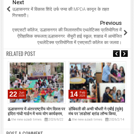
Next
उल्हासनगर में विकास शिंदे उर्फ पप्या की MPDA कानून के तहत
गिरफ्तारी।
Previous
एसएसटी कॉलेज, उल्हासनगर की जिलास्तरीय एथलेटिक्स प्रतियोगिता में
ऐतिहासिक सफलता,उल्हासनगर: सेंचुरी हाई स्कूल, शाहाड में आयोजित
एथलेटिक्स प्रतियोगिता में एसएसटी कॉलेज का जलवा।
RELATED POST
22
14
Jun
Feb
2026
2026
उल्हासनगर में अंतरराष्ट्रीय योग दिवस पर
डोंबिवली की अन्वी चौधरी ने एबीई (यूके)
शिव
इंदिरा गांधी गार्डन में भव्य योग कार्यक्रम,
मंच पर 'लाडोसा' ब्रांड लॉन्च किया,
उल्
नगरसेविका प्रीति माखीजा और खेल-
राजस्थानी महिलाओं को दिलाई पहचान।
सफ
the new azadi times
2026/6/22
the new azadi times
2026/2/14
t
सांस्कृतिक प्रमुख अजित गवारी ने किया
2
उद्घाटन; नगरवासी व महापालिका
कर्मचारी रहे सक्रिय भागीदार।
POST A COMMENT