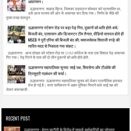
आवागमन।
उल्हासनगर: शाहाड ब्रिज, जिसका उद्घाटन सोमवार को प्रस्तावित था,
उसे आज भाजपा की ओर से अचानक कर दिया गया। निर्णय के पीछे की
मुख्य वजह वालधुन...
उल्हासनगर स्टेशन रोड पर बड़ा पेड़ गिरा, दुकानों को क्षति होते-बचे;
बिजली बंद, प्रशासन और डिजास्टर टीम तैनात, वीडियो वायरल होते ही
MSEB ने पूरी एरिया की बिजली बंद की; समाजसेवक शिवाजी रगड़े की
त्वरित मदद से निकाला गया संकट।
उल्हासनगर: आज दोपहर को स्टेशन रोड पर CHM कॉलेज के पास एक विशाल पेड़ अचानक
गिर गया। पेड़ गिरने से पास की दो-तीन दुकानों को क्षति होते-होते...
उल्हासनगर महापालिका चुनाव: साई पक्ष, शिवसेना और टीओके की
त्रिसूत्री गठबंधन की चर्चा।
उल्हासनगर: उल्हासनगर महापालिका चुनाव को लेकर राजनीतिक हलचल
तेज हो गई है। सत्ता समीकरण में अहम भूमिका निभाने वाले साई पक्ष को
लेकर बयानबाजी...
RECENT POST
उल्हासनगर : वेतन कटौती के विरोध में सफाई कर्मचारियों का जोरदार