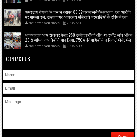
the new azadi times
2026/7/16
के तहत भी मरीजों को इलाज; 50 बेड व दो आधुनिक ऑपरेशन थिएटर
उपलब्ध।
अमरडाय कंपनी के पास से बरामद 86.32 ग्राम सोने के आभूषण, एक आरोपी
पर मामला दर्ज, उल्हासनगर-भायखळा पुलिस ने घरफोड़ियों के संबंध में एक
आरोपी से महत्वपूर्ण पूछताछ के बाद आरोपी के साथी के ठिकाने से 10,90,261
the new azadi times
2026/7/20
रुपये मूल्य के सोने के आभूषण बरामद किए।
भाजपा द्वारा भव्य रोजगार मेला; 250 उम्मीदवारों को ऑन-थ-स्पॉट जॉब ऑफर,
20 से अधिक कंपनियों ने भाग लिया, 750 प्रतिभागियों में से निकले मौके; मेले
का उद्घाटन भाजपा ज़िला अध्यक्ष राजेश वधारिया ने किया।
the new azadi times
2026/7/19
CONTACT US