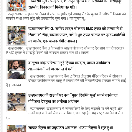
गोबिंदराम लुंड उपमहापौर, शांतिपूर्ण चुनाव में नगरसेवकों का उत्साहपूर्ण
सहयोग, विकास को मिलेगी नई गति।
उल्हासनगर: महानगरपालिका में संपन्न महापौर एवं उपमहापौर के चुनाव में आश्विनी निकम को
महापौर तथा अमर लुंड को उपमहापौर चुना गया। यह चुनाव पू...
उल्हासनगर कैंप-3: फ्लॉवर लाइन चौक पर RMC ट्रक की रफ्तार ने दो
रिक्शों को रौंदा, चालक फरार, नशे में धुत ट्रक चालक पर प्रत्यक्षदर्शियों
का आरोप, एक चालक गंभीर घायल।
उल्हासनगर : उल्हासनगर कैंप-3 के फ्लॉवर लाइन चौक पर सोमवार देर शाम एक तेजरफ्तार
RMC ट्रक ने दो खड़े रिक्शों को जोरदार टक्कर मार दी। हादसे ...
ढोलूराम मंदिर परिसर में हुई हिंसक वारदात, घायल जयकिशन
आलमचंदानी को अस्पताल में भर्ती।
उल्हासनगर : उल्हासनगर कैंप 2 स्थित ढोलूराम मंदिर परिसर में सोमवार
दोपहर जयकिशन पर चाकू से हमला होने की सनसनीखेज वारदात सामने आई
है। जानका...
उल्हासनगर की सड़कों पर बना “मुफ़्त स्विमिंग पूल” मनसे कार्यकर्ता
योगिराज देशमुख का अनोखा आंदोलन।
उल्हासनगर: उल्हासनगर में शहरवासियों के लिए सड़कों पर बने गड्ढे और
उनमें खड़े पानी को लेकर नया विवाद चल रहा है। महाराष्ट्र नवनिर्माण सेना
(...
शाहाड ब्रिज का उद्घाटन अचानक, भाजपा नेतृत्त्व में शुरू हुआ