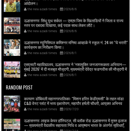
आंदोलन।
the new azadi times
2026/8/6
उल्हासनगर: सिंधू युथ सर्कल — एमएम जिम के खिलाडियों ने जिला व राज्य
स्तर पर दबदबा दिखाया, कई पदक साथ लेकर लौटे।
the new azadi times
2026/8/6
उल्हासनगर म्यूनिसिपल कमिश्नर मनिषा आव्हाळे ने स्कूल नं. 24 का "घे भरारी"
कार्यक्रम का निरीक्षण किया।
the new azadi times
2026/8/1
एसएसटी महाविद्यालय, उल्हासनगर ने ‘नशामुक्ति जनजागरूकता अभियान—
मुंबई 2026’ में दी मजबूत मौजूदगी, मुख्यमंत्री देवेंद्र फडणवीस की मौजूदगी में
मुंबई के एनएससीआई डोम में आयोजित शपथ ग्रहण समारोह का लाइव
the new azadi times
2026/8/1
प्रसारण उल्हासनगर में भी दिखाया गया; छात्रों ने प्रत्यक्ष व ऑनलाइन
हिस्सेदारी कर समाज में नशामुक्ति का संदेश फैलाया।
RANDOM POST
कल्याण डोंबिवली महानगरपालिकाः "मिशन हरित केडीएमसी" के तहत मांडा
C&D वेस्ट प्लांट में भव्य वृक्षारोपण, महापौर हर्षली चौधरी, आयुक्त अभिनव
गोयल व स्थानीय पार्षदों की मौजूदगी में स्कूल बच्चों ने भी उत्साहपूर्वक लिया
the new azadi times
2026/7/20
भाग।
उल्हासनगर: लाइफ केयर हॉस्पिटल, सी ब्लॉक रोड उल्हासनगर में मुफ्त इलाज
— मुख्यमंत्री वैद्यकीय सहायता निधि व आयुष्मान भारत के अंतर्गत सुविधाएँ,
लाइफ केयर में मुफ्त डायलिसिस व 24×7 लैब, महत्मा फुले जन आरोग्य योजना