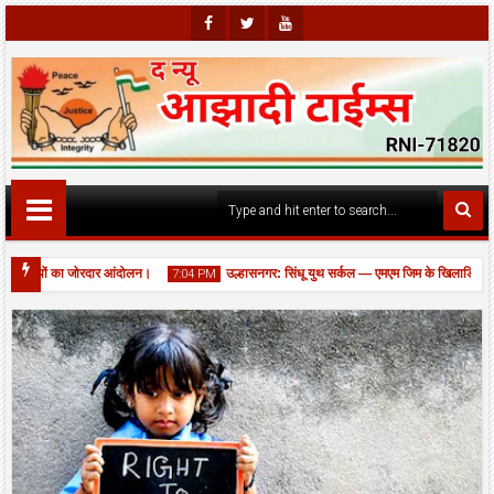
Faceb
Twitte
Youtu
Ook
R
Be
मचारियों का जोरदार आंदोलन।
उल्हासनगर: सिंधू युथ सर्कल — एमएम जिम के खिलाडियों ने 
7:04 PM
 नाला बना कर भरे गड्ढों की आपात मरम्मत, यातायात बहाल।
06
Aug
2026