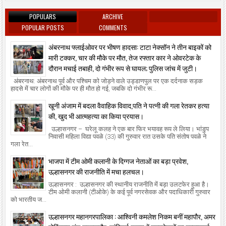
POPULARS
ARCHIVE
POPULAR POSTS
COMMENTS
अंबरनाथ फ्लाईओवर पर भीषण हादसा: टाटा नेक्सॉन ने तीन बाइकों को
मारी टक्कर, चार की मौके पर मौत, तेज रफ्तार कार ने ओवरटेक के
दौरान मचाई तबाही, दो गंभीर रूप से घायल; पुलिस जांच में जुटी।
अंबरनाथ: अंबरनाथ पूर्व और पश्चिम को जोड़ने वाले उड्डाणपुल पर एक दर्दनाक सड़क
हादसे में चार लोगों की मौके पर ही मौत हो गई, जबकि दो गंभीर रू...
खूनी अंजाम में बदला वैवाहिक विवाद,पति ने पत्नी की गला रेतकर हत्या
की, खुद भी आत्महत्या का किया प्रयास।
उल्हासनगर – घरेलू कलह ने एक बार फिर भयावह रूप ले लिया। भांडुप
निवासी महिला विद्या पवळे (33) की गुरुवार रात उसके पति संतोष पवळे ने
गला रेत...
भाजपा में टीम ओमी कलानी के दिग्गज नेताओं का बड़ा प्रवेश,
उल्हासनगर की राजनीति में मचा हलचल।
उल्हासनगर : उल्हासनगर की स्थानीय राजनीति में बड़ा उलटफेर हुआ है।
टीम ओमी कलानी (टीओके) के कई पूर्व नगरसेवक और पदाधिकारी गुरुवार
को भारतीय ज...
उल्हासनगर महानगरपालिका : आश्विनी कमलेश निकम बनीं महापौर, अमर