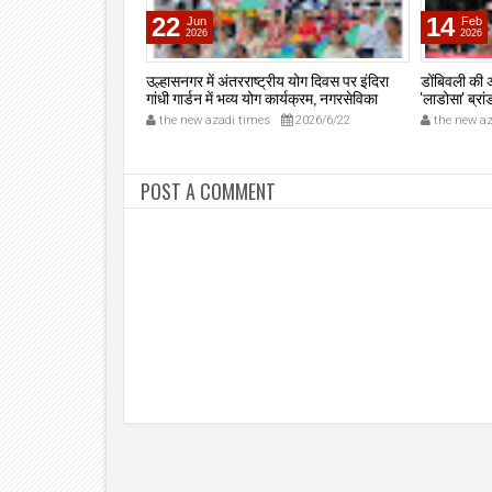
22
14
Jun
Feb
2026
2026
न सुंदरदास गोलानी को
उल्हासनगर में अंतरराष्ट्रीय योग दिवस पर इंदिरा
डोंबिवली की अ
रीय सम्मान 2025 से
गांधी गार्डन में भव्य योग कार्यक्रम, नगरसेविका
'लाडोसा' ब्रा
प्रीति माखीजा और खेल-सांस्कृतिक प्रमुख अजित
दिलाई पहचा
2025/12/14
the new azadi times
2026/6/22
the new az
गवारी ने किया उद्घाटन; नगरवासी व महापालिका
कर्मचारी रहे सक्रिय भागीदार।
POST A COMMENT