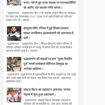
फरार, नशे में धुत ट्रक चालक पर प्रत्यक्षदर्शियों
20
15
Dec
Dec
का आरोप, एक चालक गंभीर घायल।
2025
2025
उल्हासनगर : उल्हासनगर कैंप-3 के फ्लॉवर लाइन चौक पर सोमवार
लापुर में NSS नेतृत्व शिविर का भव्य उद्घाटन।
उल्हासनगर कैंप-3 में सिंघानिया स्कूल का भव्
देर शाम एक तेजरफ्तार RMC ट्रक ने दो खड़े रिक्शों को जोरदार
उद्घाटन, कलानी-आयलानी एक मंच पर, शिक्ष
टक्कर मार दी। हादसे ...
the new azadi times
2025/12/20
क्षेत्र में नई शुरुआत।
the new azadi times
2025/12/15
ढोलूराम मंदिर परिसर में हुई हिंसक वारदात,
घायल जयकिशन आलमचंदानी को अस्पताल में
भर्ती।
उल्हासनगर : उल्हासनगर कैंप 2 स्थित ढोलूराम मंदिर परिसर में
सोमवार दोपहर जयकिशन पर चाकू से हमला होने की सनसनीखेज
वारदात सामने आई है। जानका...
उल्हासनगर की सड़कों पर बना “मुफ़्त स्विमिंग
पूल” मनसे कार्यकर्ता योगिराज देशमुख का
अनोखा आंदोलन।
उल्हासनगर: उल्हासनगर में शहरवासियों के लिए सड़कों पर बने गड्ढे
और उनमें खड़े पानी को लेकर नया विवाद चल रहा है। महाराष्ट्र
नवनिर्माण सेना (...
शाहाड ब्रिज का उद्घाटन अचानक, भाजपा
नेतृत्त्व में शुरू हुआ आवागमन।
उल्हासनगर: शाहाड ब्रिज, जिसका उद्घाटन
सोमवार को प्रस्तावित था, उसे आज भाजपा की