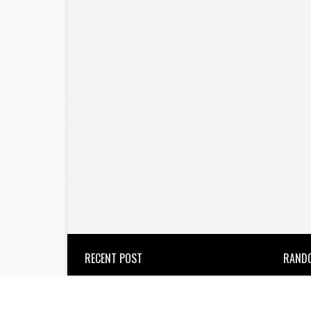
RECENT POST
RAND
उल्हासनगर : वेतन कटौती के विरोध में
सफाई कर्मचारियों का जोरदार आंदोलन।
the new azadi times
2026/8/6