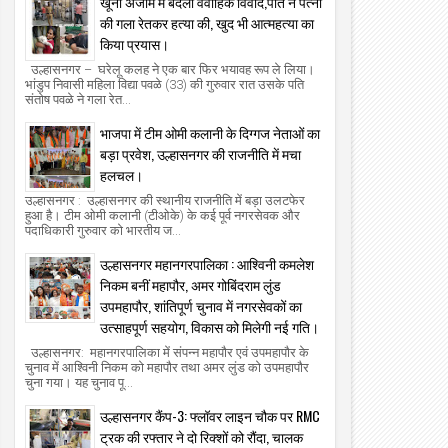
खूनी अंजाम में बदला वैवाहिक विवाद,पति ने पत्नी
की गला रेतकर हत्या की, खुद भी आत्महत्या का
किया प्रयास।
उल्हासनगर – घरेलू कलह ने एक बार फिर भयावह रूप ले लिया।
भांडुप निवासी महिला विद्या पवळे (33) की गुरुवार रात उसके पति
संतोष पवळे ने गला रेत...
भाजपा में टीम ओमी कलानी के दिग्गज नेताओं का
बड़ा प्रवेश, उल्हासनगर की राजनीति में मचा
हलचल।
उल्हासनगर : उल्हासनगर की स्थानीय राजनीति में बड़ा उलटफेर
हुआ है। टीम ओमी कलानी (टीओके) के कई पूर्व नगरसेवक और
पदाधिकारी गुरुवार को भारतीय ज...
उल्हासनगर महानगरपालिका : आश्विनी कमलेश
निकम बनीं महापौर, अमर गोबिंदराम लुंड
उपमहापौर, शांतिपूर्ण चुनाव में नगरसेवकों का
उत्साहपूर्ण सहयोग, विकास को मिलेगी नई गति।
उल्हासनगर: महानगरपालिका में संपन्न महापौर एवं उपमहापौर के
चुनाव में आश्विनी निकम को महापौर तथा अमर लुंड को उपमहापौर
चुना गया। यह चुनाव पू...
उल्हासनगर कैंप-3: फ्लॉवर लाइन चौक पर RMC
ट्रक की रफ्तार ने दो रिक्शों को रौंदा, चालक