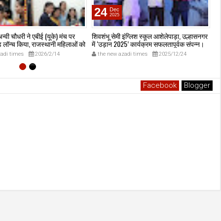
24
Dec
2025
न्वी चौधरी ने एबीई (यूके) मंच पर
शिवशंभू सेमी इंग्लिश स्कूल आशेलेपाड़ा, उल्हासनगर
बद
ंड लॉन्च किया, राजस्थानी महिलाओं को
में ‘उड़ान 2025’ कार्यक्रम सफलतापूर्वक संपन्न।
न।
adi times
2026/2/14
the new azadi times
2025/12/24
Facebook
Blogger