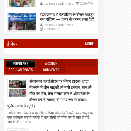
प्रेमनगर टेकडी से देसी रिवॉल्वर व
the new azadi times
2026/7/3
काडतूस जप्त, इलीगल हथियार साथ
पकड़ा गया युवक एक दिन की पोलीस
उल्हासनगर में पेट्रोलिंग के दौरान पकड़ा
कोठडी में।
गया संदिग्ध — कमर से बरामद हुआ देशी
रिवॉल्वर।
the new azadi times
2026/6/23
ई-पेपर
MORE
POPULARS
ARCHIVE
POPULAR POSTS
COMMENTS
अंबरनाथ फ्लाईओवर पर भीषण हादसा: टाटा
नेक्सॉन ने तीन बाइकों को मारी टक्कर, चार की
मौके पर मौत, तेज रफ्तार कार ने ओवरटेक के
दौरान मचाई तबाही, दो गंभीर रूप से घायल;
पुलिस जांच में जुटी।
अंबरनाथ: अंबरनाथ पूर्व और पश्चिम को जोड़ने वाले उड्डाणपुल पर
एक दर्दनाक सड़क हादसे में चार लोगों की मौके पर ही मौत हो गई,
जबकि दो गंभीर रू...