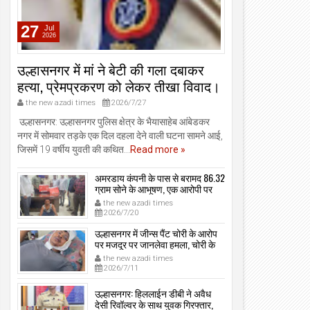
27
Jul
2026
उल्हासनगर में मां ने बेटी की गला दबाकर
हत्या, प्रेमप्रकरण को लेकर तीखा विवाद।
the new azadi times
2026/7/27
उल्हासनगर: उल्हासनगर पुलिस क्षेत्र के भैयासाहेब आंबेडकर
नगर में सोमवार तड़के एक दिल दहला देने वाली घटना सामने आई,
जिसमें 19 वर्षीय युवती की कथित...
Read more »
अमरडाय कंपनी के पास से बरामद 86.32
ग्राम सोने के आभूषण, एक आरोपी पर
मामला दर्ज, उल्हासनगर-भायखळा पुलिस
the new azadi times
ने घरफोड़ियों के संबंध में एक आरोपी से
2026/7/20
महत्वपूर्ण पूछताछ के बाद आरोपी के साथी
के ठिकाने से 10,90,261 रुपये मूल्य के
उल्हासनगर में जीन्स पैंट चोरी के आरोप
सोने के आभूषण बरामद किए।
पर मजदूर पर जानलेवा हमला, चोरी के
संदेह में किडनैप कर कराई पिटाई, मजदूर
the new azadi times
गंभीर रूप से जख्मी।
2026/7/11
उल्हासनगर: हिललाईन डीबी ने अवैध
देसी रिवॉल्वर के साथ युवक गिरफ्तार,