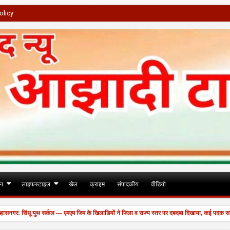
olicy
जन
लाइफस्टाइल
खेल
क्राइम
संपादकीय
वीडियो
 सिंधू युथ सर्कल — एमएम जिम के खिलाडियों ने जिला व राज्य स्तर पर दबदबा दिखाया, कई पदक साथ लेकर
ाल।