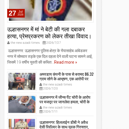
27
Jul
2026
उल्हासनगर में मां ने बेटी की गला दबाकर
हत्या, प्रेमप्रकरण को लेकर तीखा विवाद।
the new azadi times
2026/7/27
उल्हासनगर: उल्हासनगर पुलिस क्षेत्र के भैयासाहेब आंबेडकर
नगर में सोमवार तड़के एक दिल दहला देने वाली घटना सामने आई,
जिसमें 19 वर्षीय युवती की कथित...
Read more »
अमरडाय कंपनी के पास से बरामद 86.32
ग्राम सोने के आभूषण, एक आरोपी पर
मामला दर्ज, उल्हासनगर-भायखळा पुलिस
the new azadi times
ने घरफोड़ियों के संबंध में एक आरोपी से
2026/7/20
महत्वपूर्ण पूछताछ के बाद आरोपी के साथी
के ठिकाने से 10,90,261 रुपये मूल्य के
उल्हासनगर में जीन्स पैंट चोरी के आरोप
सोने के आभूषण बरामद किए।
पर मजदूर पर जानलेवा हमला, चोरी के
संदेह में किडनैप कर कराई पिटाई, मजदूर
the new azadi times
गंभीर रूप से जख्मी।
2026/7/11
उल्हासनगर: हिललाईन डीबी ने अवैध
देसी रिवॉल्वर के साथ युवक गिरफ्तार,