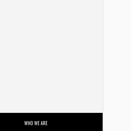
11
27
Jun
Jun
2026
2026
्याण पूर्व के आत्माराम नगर में फायरिंग: राहुल वर्मा
कल्याण-डोंबिवली: शिक्षण विभाग की पहली ब
भीर रूप से घायल, चार जुटाए गए हिरासत में।
— सुरक्षा, गुणवत्ता व कार्यान्वयन पर जोर।
the new azadi times
2026/6/11
the new azadi times
2026/6/27
WHO WE ARE