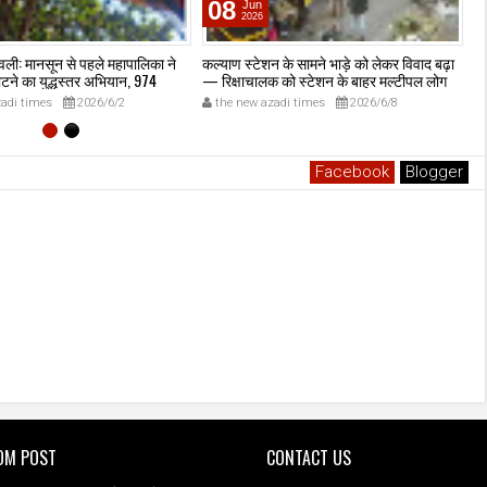
08
Jun
2026
वली: मानसून से पहले महापालिका ने
कल्याण स्टेशन के सामने भाड़े को लेकर विवाद बढ़ा
कल
ाटने का युद्धस्तर अभियान, 974
— रिक्षाचालक को स्टेशन के बाहर मल्टीपल लोग
गं
काटे, 27 पेड़ पूरी तरह हटाए गए —
घेरकर पीटा; महात्मा फुले थाना पहुंचा, CCTV फुटेज
adi times
2026/6/2
the new azadi times
2026/6/8
िवली महानगर पालिका सक्रिय।
से पहचान प्रयत्न।
Facebook
Blogger
OM POST
CONTACT US