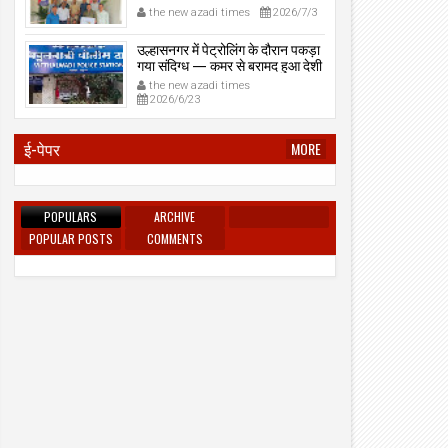
प्रेमनगर टेकडी से देसी रिवॉल्वर व
the new azadi times
2026/7/3
काडतूस जप्त, इलीगल हथियार साथ
पकड़ा गया युवक एक दिन की पोलीस
उल्हासनगर में पेट्रोलिंग के दौरान पकड़ा
कोठडी में।
गया संदिग्ध — कमर से बरामद हुआ देशी
रिवॉल्वर।
the new azadi times
2026/6/23
ई-पेपर
MORE
POPULARS
ARCHIVE
POPULAR POSTS
COMMENTS