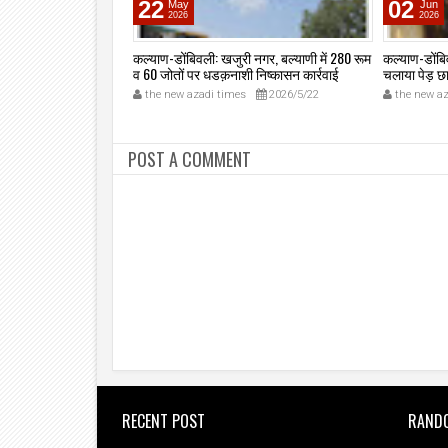
22
02
May
Jun
2026
2026
रपालिकाः "मिशन हरित
कल्याण-डोंबिवली: खजुरी नगर, बल्याणी में 280 रूम
कल्याण-डोंबि
&D वेस्ट प्लांट में भव्य
व 60 जोतों पर धडक़नाशी निष्कासन कार्रवाई
चलाया पेड़ छ
ली चौधरी, आयुक्त अभिनव
खतरनाक पेड़ 
2026/7/20
the new azadi times
2026/5/22
the new az
 मौजूदगी में स्कूल बच्चों
कल्याण-डोंब
 भाग।
POST A COMMENT
RECENT POST
RAND