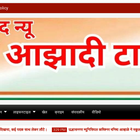
olicy
जन
लाइफस्टाइल
खेल
क्राइम
संपादकीय
वीडियो
खाया, कई पदक साथ लेकर लौटे।
उल्हासनगर म्यूनिसिपल कमिश्नर मनिषा आव्हाळे ने स्कूल नं. 2
3:29 PM