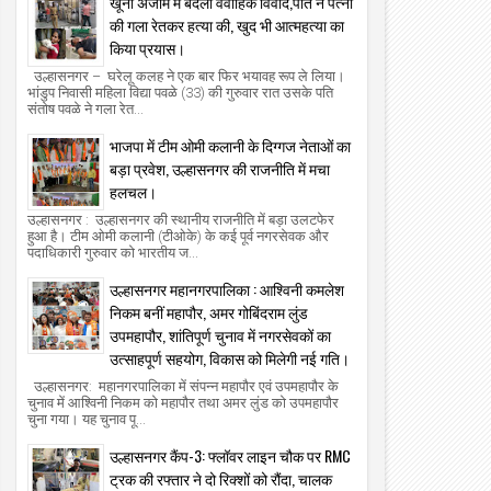
खूनी अंजाम में बदला वैवाहिक विवाद,पति ने पत्नी
की गला रेतकर हत्या की, खुद भी आत्महत्या का
किया प्रयास।
उल्हासनगर – घरेलू कलह ने एक बार फिर भयावह रूप ले लिया।
भांडुप निवासी महिला विद्या पवळे (33) की गुरुवार रात उसके पति
संतोष पवळे ने गला रेत...
भाजपा में टीम ओमी कलानी के दिग्गज नेताओं का
बड़ा प्रवेश, उल्हासनगर की राजनीति में मचा
हलचल।
उल्हासनगर : उल्हासनगर की स्थानीय राजनीति में बड़ा उलटफेर
हुआ है। टीम ओमी कलानी (टीओके) के कई पूर्व नगरसेवक और
पदाधिकारी गुरुवार को भारतीय ज...
उल्हासनगर महानगरपालिका : आश्विनी कमलेश
निकम बनीं महापौर, अमर गोबिंदराम लुंड
उपमहापौर, शांतिपूर्ण चुनाव में नगरसेवकों का
उत्साहपूर्ण सहयोग, विकास को मिलेगी नई गति।
उल्हासनगर: महानगरपालिका में संपन्न महापौर एवं उपमहापौर के
चुनाव में आश्विनी निकम को महापौर तथा अमर लुंड को उपमहापौर
चुना गया। यह चुनाव पू...
उल्हासनगर कैंप-3: फ्लॉवर लाइन चौक पर RMC
ट्रक की रफ्तार ने दो रिक्शों को रौंदा, चालक