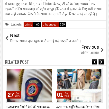
में घायल हुए मटका किंग, भवन निर्माता-बिल्डर, टी ओ के नेता, सचदेव नगर
रहवासी संदीप गायकवाड़ को तुरंत श्रद्धा हॉस्पिटल में इलाज के लिए भर्ती कराया
गया जहाँ समाचार लिखने के समय तक उनकी सेहत स्थिर बताई जा रही है।
Labels:
crime
ulhasnagar
Next
किन्नर समाज द्वारा धूमधाम से मनाई गई अष्टमी व नवमी ।
Previous
कोरोना अपडेट
RELATED POST
27
01
Jul
Aug
2026
2026
ेसी
उल्हासनगर में मां ने बेटी की गला दबाकर
उल्हासनगर म्यूनिसिपल कमिश्नर मनिषा
एसए