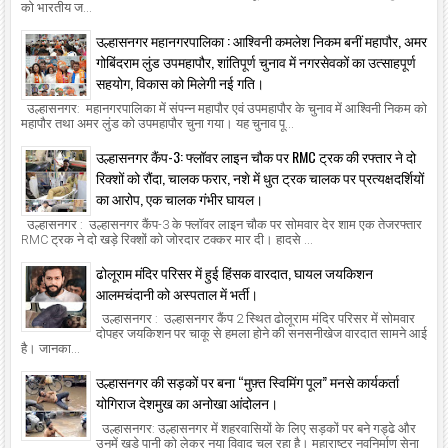
को भारतीय ज...
उल्हासनगर महानगरपालिका : आश्विनी कमलेश निकम बनीं महापौर, अमर
गोबिंदराम लुंड उपमहापौर, शांतिपूर्ण चुनाव में नगरसेवकों का उत्साहपूर्ण
सहयोग, विकास को मिलेगी नई गति।
उल्हासनगर: महानगरपालिका में संपन्न महापौर एवं उपमहापौर के चुनाव में आश्विनी निकम को
महापौर तथा अमर लुंड को उपमहापौर चुना गया। यह चुनाव पू...
उल्हासनगर कैंप-3: फ्लॉवर लाइन चौक पर RMC ट्रक की रफ्तार ने दो
रिक्शों को रौंदा, चालक फरार, नशे में धुत ट्रक चालक पर प्रत्यक्षदर्शियों
का आरोप, एक चालक गंभीर घायल।
उल्हासनगर : उल्हासनगर कैंप-3 के फ्लॉवर लाइन चौक पर सोमवार देर शाम एक तेजरफ्तार
RMC ट्रक ने दो खड़े रिक्शों को जोरदार टक्कर मार दी। हादसे ...
ढोलूराम मंदिर परिसर में हुई हिंसक वारदात, घायल जयकिशन
आलमचंदानी को अस्पताल में भर्ती।
उल्हासनगर : उल्हासनगर कैंप 2 स्थित ढोलूराम मंदिर परिसर में सोमवार
दोपहर जयकिशन पर चाकू से हमला होने की सनसनीखेज वारदात सामने आई
है। जानका...
उल्हासनगर की सड़कों पर बना “मुफ़्त स्विमिंग पूल” मनसे कार्यकर्ता
योगिराज देशमुख का अनोखा आंदोलन।
उल्हासनगर: उल्हासनगर में शहरवासियों के लिए सड़कों पर बने गड्ढे और
उनमें खड़े पानी को लेकर नया विवाद चल रहा है। महाराष्ट्र नवनिर्माण सेना