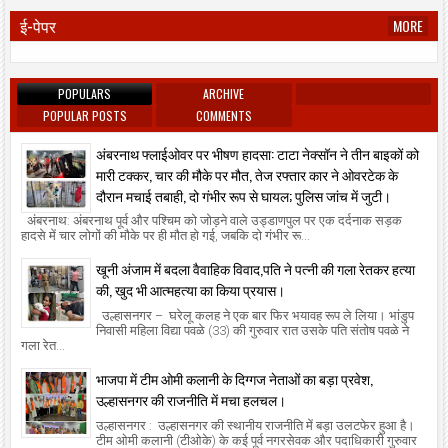
ई-पेपर
MORE
POPULARS
ARCHIVE
POPULAR POSTS
COMMENTS
अंबरनाथ फ्लाईओवर पर भीषण हादसा: टाटा नेक्सॉन ने तीन बाइकों को
मारी टक्कर, चार की मौके पर मौत, तेज रफ्तार कार ने ओवरटेक के
दौरान मचाई तबाही, दो गंभीर रूप से घायल; पुलिस जांच में जुटी।
अंबरनाथ: अंबरनाथ पूर्व और पश्चिम को जोड़ने वाले उड्डाणपुल पर एक दर्दनाक सड़क
हादसे में चार लोगों की मौके पर ही मौत हो गई, जबकि दो गंभीर रू...
खूनी अंजाम में बदला वैवाहिक विवाद,पति ने पत्नी की गला रेतकर हत्या
की, खुद भी आत्महत्या का किया प्रयास।
उल्हासनगर – घरेलू कलह ने एक बार फिर भयावह रूप ले लिया। भांडुप
निवासी महिला विद्या पवळे (33) की गुरुवार रात उसके पति संतोष पवळे ने
गला रेत...
भाजपा में टीम ओमी कलानी के दिग्गज नेताओं का बड़ा प्रवेश,
उल्हासनगर की राजनीति में मचा हलचल।
उल्हासनगर : उल्हासनगर की स्थानीय राजनीति में बड़ा उलटफेर हुआ है।
टीम ओमी कलानी (टीओके) के कई पूर्व नगरसेवक और पदाधिकारी गुरुवार