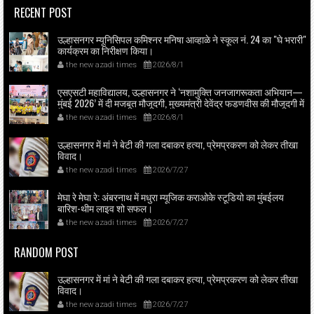
RECENT POST
उल्हासनगर म्यूनिसिपल कमिश्नर मनिषा आव्हाळे ने स्कूल नं. 24 का "घे भरारी"
कार्यक्रम का निरीक्षण किया।
the new azadi times
2026/8/1
एसएसटी महाविद्यालय, उल्हासनगर ने ‘नशामुक्ति जनजागरूकता अभियान—
मुंबई 2026’ में दी मजबूत मौजूदगी, मुख्यमंत्री देवेंद्र फडणवीस की मौजूदगी में
मुंबई के एनएससीआई डोम में आयोजित शपथ ग्रहण समारोह का लाइव
the new azadi times
2026/8/1
प्रसारण उल्हासनगर में भी दिखाया गया; छात्रों ने प्रत्यक्ष व ऑनलाइन
हिस्सेदारी कर समाज में नशामुक्ति का संदेश फैलाया।
उल्हासनगर में मां ने बेटी की गला दबाकर हत्या, प्रेमप्रकरण को लेकर तीखा
विवाद।
the new azadi times
2026/7/27
मेघा रे मेघा रे: अंबरनाथ में मधुरा म्यूजिक कराओके स्टूडियो का मुंबईलय
बारिश-थीम लाइव शो सफल।
the new azadi times
2026/7/27
RANDOM POST
उल्हासनगर में मां ने बेटी की गला दबाकर हत्या, प्रेमप्रकरण को लेकर तीखा
विवाद।
the new azadi times
2026/7/27