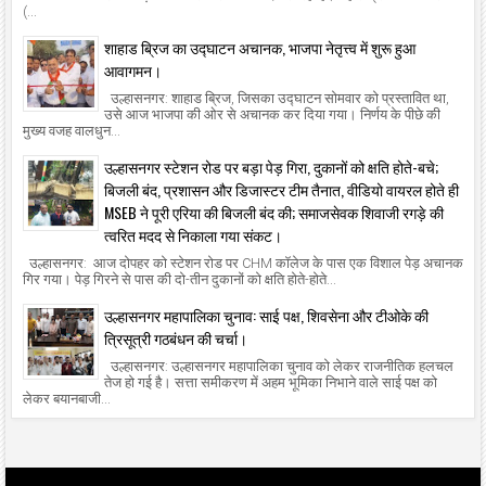
(...
शाहाड ब्रिज का उद्घाटन अचानक, भाजपा नेतृत्त्व में शुरू हुआ
आवागमन।
उल्हासनगर: शाहाड ब्रिज, जिसका उद्घाटन सोमवार को प्रस्तावित था,
उसे आज भाजपा की ओर से अचानक कर दिया गया। निर्णय के पीछे की
मुख्य वजह वालधुन...
उल्हासनगर स्टेशन रोड पर बड़ा पेड़ गिरा, दुकानों को क्षति होते-बचे;
बिजली बंद, प्रशासन और डिजास्टर टीम तैनात, वीडियो वायरल होते ही
MSEB ने पूरी एरिया की बिजली बंद की; समाजसेवक शिवाजी रगड़े की
त्वरित मदद से निकाला गया संकट।
उल्हासनगर: आज दोपहर को स्टेशन रोड पर CHM कॉलेज के पास एक विशाल पेड़ अचानक
गिर गया। पेड़ गिरने से पास की दो-तीन दुकानों को क्षति होते-होते...
उल्हासनगर महापालिका चुनाव: साई पक्ष, शिवसेना और टीओके की
त्रिसूत्री गठबंधन की चर्चा।
उल्हासनगर: उल्हासनगर महापालिका चुनाव को लेकर राजनीतिक हलचल
तेज हो गई है। सत्ता समीकरण में अहम भूमिका निभाने वाले साई पक्ष को
लेकर बयानबाजी...