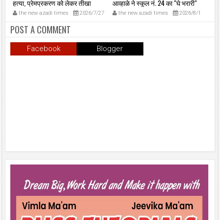
मनगर
हत्या, प्रेमप्रकरण को लेकर तीखा
आव्हाळे ने स्कूल नं. 24 का "घे भरारी"
‘न
त,
विवाद।
कार्यक्रम का निरीक्षण किया।
मुं
3
the new azadi times
2026/7/27
the new azadi times
2026/8/1
t
क
मुख
मु
POST A COMMENT
शप
उल्
Facebook
Blogger
प्र
समा