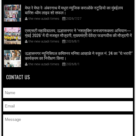
मेघा रे मेघा रे: अंबरनाथ में मधुरा म्यूजिक कराओके स्टूडियो का मुंबईलय
बारिश-थीम लाइव शो सफल।
the new azadi times
2026/7/27
एसएसटी महाविद्यालय, उल्हासनगर ने ‘नशामुक्ति जनजागरूकता अभियान—
मुंबई 2026’ में दी मजबूत मौजूदगी, मुख्यमंत्री देवेंद्र फडणवीस की मौजूदगी में
मुंबई के एनएससीआई डोम में आयोजित शपथ ग्रहण समारोह का लाइव
the new azadi times
2026/8/1
प्रसारण उल्हासनगर में भी दिखाया गया; छात्रों ने प्रत्यक्ष व ऑनलाइन
हिस्सेदारी कर समाज में नशामुक्ति का संदेश फैलाया।
उल्हासनगर म्यूनिसिपल कमिश्नर मनिषा आव्हाळे ने स्कूल नं. 24 का "घे भरारी"
कार्यक्रम का निरीक्षण किया।
the new azadi times
2026/8/1
CONTACT US