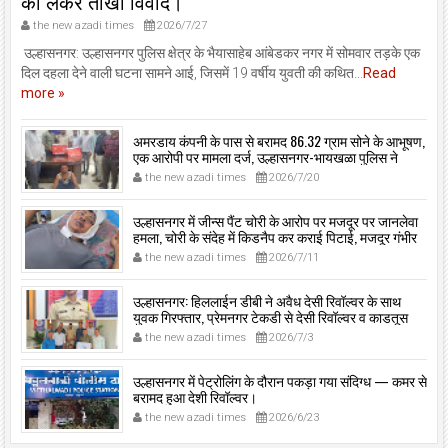
को लेकर तीखा विवाद।
the new azadi times
2026/7/27
उल्हासनगर: उल्हासनगर पुलिस क्षेत्र के भैयासाहेब आंबेडकर नगर में सोमवार तड़के एक
दिल दहला देने वाली घटना सामने आई, जिसमें 19 वर्षीय युवती की कथित...
Read
more »
अमरडाय कंपनी के पास से बरामद 86.32 ग्राम सोने के आभूषण,
एक आरोपी पर मामला दर्ज, उल्हासनगर-भायखळा पुलिस ने
घरफोड़ियों के संबंध में एक आरोपी से महत्वपूर्ण पूछताछ के बाद
the new azadi times
2026/7/20
आरोपी के साथी के ठिकाने से 10,90,261 रुपये मूल्य के सोने के
आभूषण बरामद किए।
उल्हासनगर में जीन्स पैंट चोरी के आरोप पर मजदूर पर जानलेवा
हमला, चोरी के संदेह में किडनैप कर कराई पिटाई, मजदूर गंभीर
रूप से जख्मी।
the new azadi times
2026/7/11
उल्हासनगर: हिललाईन डीबी ने अवैध देसी रिवॉल्वर के साथ
युवक गिरफ्तार, प्रेमनगर टेकडी से देसी रिवॉल्वर व काडतूस
जप्त, इलीगल हथियार साथ पकड़ा गया युवक एक दिन की
the new azadi times
2026/7/3
पोलीस कोठडी में।
उल्हासनगर में पेट्रोलिंग के दौरान पकड़ा गया संदिग्ध — कमर से
बरामद हुआ देशी रिवॉल्वर।
the new azadi times
2026/6/23