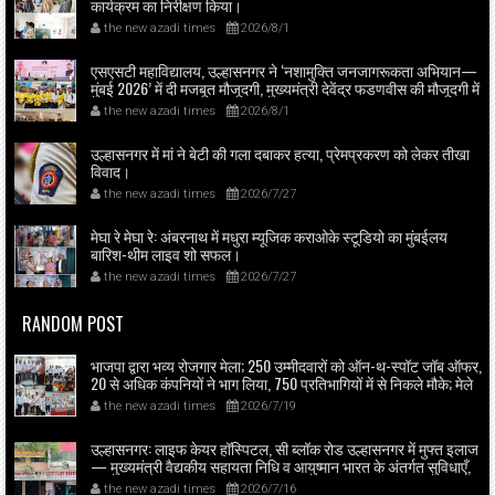
कार्यक्रम का निरीक्षण किया।
the new azadi times
2026/8/1
एसएसटी महाविद्यालय, उल्हासनगर ने ‘नशामुक्ति जनजागरूकता अभियान—
मुंबई 2026’ में दी मजबूत मौजूदगी, मुख्यमंत्री देवेंद्र फडणवीस की मौजूदगी में
मुंबई के एनएससीआई डोम में आयोजित शपथ ग्रहण समारोह का लाइव
the new azadi times
2026/8/1
प्रसारण उल्हासनगर में भी दिखाया गया; छात्रों ने प्रत्यक्ष व ऑनलाइन
हिस्सेदारी कर समाज में नशामुक्ति का संदेश फैलाया।
उल्हासनगर में मां ने बेटी की गला दबाकर हत्या, प्रेमप्रकरण को लेकर तीखा
विवाद।
the new azadi times
2026/7/27
मेघा रे मेघा रे: अंबरनाथ में मधुरा म्यूजिक कराओके स्टूडियो का मुंबईलय
बारिश-थीम लाइव शो सफल।
the new azadi times
2026/7/27
RANDOM POST
भाजपा द्वारा भव्य रोजगार मेला; 250 उम्मीदवारों को ऑन-थ-स्पॉट जॉब ऑफर,
20 से अधिक कंपनियों ने भाग लिया, 750 प्रतिभागियों में से निकले मौके; मेले
का उद्घाटन भाजपा ज़िला अध्यक्ष राजेश वधारिया ने किया।
the new azadi times
2026/7/19
उल्हासनगर: लाइफ केयर हॉस्पिटल, सी ब्लॉक रोड उल्हासनगर में मुफ्त इलाज
— मुख्यमंत्री वैद्यकीय सहायता निधि व आयुष्मान भारत के अंतर्गत सुविधाएँ,
लाइफ केयर में मुफ्त डायलिसिस व 24×7 लैब, महत्मा फुले जन आरोग्य योजना
the new azadi times
2026/7/16