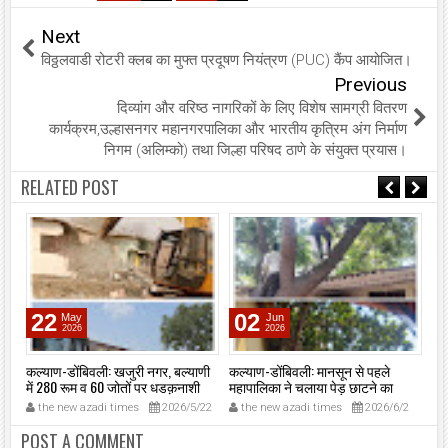
Next
विठ्ठलवाडी रोटरी क्लब का मुफ्त प्रदूषण नियंत्रण (PUC) कैंप आयोजित।
Previous
दिव्यांग और वरिष्ठ नागरिकों के लिए विशेष सामग्री वितरण
कार्यक्रम,उल्हासनगर महानगरपालिका और भारतीय कृत्रिम अंग निर्माण
निगम (अलिम्को) तथा जिल्हा परिषद ठाणे के संयुक्त प्रयास।
RELATED POST
22
02
May
Jun
2026
2026
कल्याण-डोंबिवली: खजुरी नगर, बल्याणी
कल्याण-डोंबिवली: मानसून से पहले
कल्
ा
में 280 रूम व 60 जोतों पर धडक़नाशी
महापालिका ने चलाया पेड़ छाटने का
विव
निष्कासन कार्रवाई
युद्धस्तर अभियान, 974 खतरनाक पेड़
बाह
20
the new azadi times
2026/5/22
the new azadi times
2026/6/2
t
काटे, 27 पेड़ पूरी तरह हटाए गए —
फुल
कल्याण-डोंबिवली महानगर पालिका
प्
POST A COMMENT