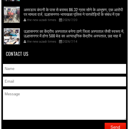
के तहत भी मरीजों को इलाज; 50 बेड व दो आधुनिक ऑपरेशन थिएटर
उपलब्ध।
अमरडाय कंपनी के पास से बरामद 86.32 ग्राम सोने के आभूषण, एक आरोपी
पर मामला दर्ज, उल्हासनगर-भायखळा पुलिस ने घरफोड़ियों के संबंध में एक
आरोपी से महत्वपूर्ण पूछताछ के बाद आरोपी के साथी के ठिकाने से 10,90,261
the new azadi times
2026/7/20
रुपये मूल्य के सोने के आभूषण बरामद किए।
उल्हासनगर का केंद्रीय अस्पताल बनेगा ठाणे जिला अस्पताल जैसी स्वरूप में,
उल्हासनगर में होगा 500 बेड का अत्याधुनिक केंद्रीय अस्पताल, छह माह में
ESIC सेवा शुरू, सांसद डॉ. शिंदे व स्वास्थ्य मंत्री प्रकाश आबिटकर ने किया
the new azadi times
2026/7/14
अस्पताल का निरीक्षण; बड़े सुधारों का ऐलान।
CONTACT US