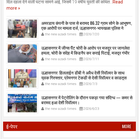
दिल दहला देने वाली घटना सामने आई, जिसमें 19 वर्षीय युवती की कथित...
Read
more »
अमरडाय कंपनी के पास से बरामद 86.32 ग्राम सोने के आभूषण,
एक आरोपी पर मामला दर्ज, उल्हासनगर-भायखळा पुलिस ने
घरफोड़ियों के संबंध में एक आरोपी से महत्वपूर्ण पूछताछ के बाद
the new azadi times
2026/7/20
आरोपी के साथी के ठिकाने से 10,90,261 रुपये मूल्य के सोने के
आभूषण बरामद किए।
उल्हासनगर में जीन्स पैंट चोरी के आरोप पर मजदूर पर जानलेवा
हमला, चोरी के संदेह में किडनैप कर कराई पिटाई, मजदूर गंभीर
रूप से जख्मी।
the new azadi times
2026/7/11
उल्हासनगर: हिललाईन डीबी ने अवैध देसी रिवॉल्वर के साथ
युवक गिरफ्तार, प्रेमनगर टेकडी से देसी रिवॉल्वर व काडतूस
जप्त, इलीगल हथियार साथ पकड़ा गया युवक एक दिन की
the new azadi times
2026/7/3
पोलीस कोठडी में।
उल्हासनगर में पेट्रोलिंग के दौरान पकड़ा गया संदिग्ध — कमर से
बरामद हुआ देशी रिवॉल्वर।
the new azadi times
2026/6/23
ई-पेपर
MORE