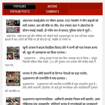
POPULARS
ARCHIVE
POPULAR POSTS
COMMENTS
अंबरनाथ फ्लाईओवर पर भीषण हादसा: टाटा नेक्सॉन ने तीन बाइकों को
मारी टक्कर, चार की मौके पर मौत, तेज रफ्तार कार ने ओवरटेक के
दौरान मचाई तबाही, दो गंभीर रूप से घायल; पुलिस जांच में जुटी।
अंबरनाथ: अंबरनाथ पूर्व और पश्चिम को जोड़ने वाले उड्डाणपुल पर एक दर्दनाक सड़क
हादसे में चार लोगों की मौके पर ही मौत हो गई, जबकि दो गंभीर रू...
खूनी अंजाम में बदला वैवाहिक विवाद,पति ने पत्नी की गला रेतकर हत्या
की, खुद भी आत्महत्या का किया प्रयास।
उल्हासनगर – घरेलू कलह ने एक बार फिर भयावह रूप ले लिया। भांडुप
निवासी महिला विद्या पवळे (33) की गुरुवार रात उसके पति संतोष पवळे ने
गला रेत...
भाजपा में टीम ओमी कलानी के दिग्गज नेताओं का बड़ा प्रवेश,
उल्हासनगर की राजनीति में मचा हलचल।
उल्हासनगर : उल्हासनगर की स्थानीय राजनीति में बड़ा उलटफेर हुआ है।
टीम ओमी कलानी (टीओके) के कई पूर्व नगरसेवक और पदाधिकारी गुरुवार
को भारतीय ज...
उल्हासनगर महानगरपालिका : आश्विनी कमलेश निकम बनीं महापौर, अमर
गोबिंदराम लुंड उपमहापौर, शांतिपूर्ण चुनाव में नगरसेवकों का उत्साहपूर्ण