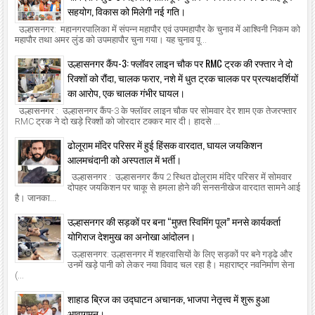
सहयोग, विकास को मिलेगी नई गति।
उल्हासनगर: महानगरपालिका में संपन्न महापौर एवं उपमहापौर के चुनाव में आश्विनी निकम को
महापौर तथा अमर लुंड को उपमहापौर चुना गया। यह चुनाव पू...
उल्हासनगर कैंप-3: फ्लॉवर लाइन चौक पर RMC ट्रक की रफ्तार ने दो
रिक्शों को रौंदा, चालक फरार, नशे में धुत ट्रक चालक पर प्रत्यक्षदर्शियों
का आरोप, एक चालक गंभीर घायल।
उल्हासनगर : उल्हासनगर कैंप-3 के फ्लॉवर लाइन चौक पर सोमवार देर शाम एक तेजरफ्तार
RMC ट्रक ने दो खड़े रिक्शों को जोरदार टक्कर मार दी। हादसे ...
ढोलूराम मंदिर परिसर में हुई हिंसक वारदात, घायल जयकिशन
आलमचंदानी को अस्पताल में भर्ती।
उल्हासनगर : उल्हासनगर कैंप 2 स्थित ढोलूराम मंदिर परिसर में सोमवार
दोपहर जयकिशन पर चाकू से हमला होने की सनसनीखेज वारदात सामने आई
है। जानका...
उल्हासनगर की सड़कों पर बना “मुफ़्त स्विमिंग पूल” मनसे कार्यकर्ता
योगिराज देशमुख का अनोखा आंदोलन।
उल्हासनगर: उल्हासनगर में शहरवासियों के लिए सड़कों पर बने गड्ढे और
उनमें खड़े पानी को लेकर नया विवाद चल रहा है। महाराष्ट्र नवनिर्माण सेना
(...
शाहाड ब्रिज का उद्घाटन अचानक, भाजपा नेतृत्त्व में शुरू हुआ
आवागमन।