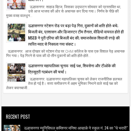
उल्हासनगर: शाहाड ब्रिज, जिसका उद्घाटन सोमवार को प्रस्तावित था,
उसे आज भाजपा की ओर से अचानक कर दिया गया। निर्णय के पीछे की
मुख्य वजह वालधुन...
उल्हासनगर स्टेशन रोड पर बड़ा पेड़ गिरा, दुकानों को क्षति होते-बचे;
बिजली बंद, प्रशासन और डिजास्टर टीम तैनात, वीडियो वायरल होते ही
MSEB ने पूरी एरिया की बिजली बंद की; समाजसेवक शिवाजी रगड़े की
त्वरित मदद से निकाला गया संकट।
उल्हासनगर: आज दोपहर को स्टेशन रोड पर CHM कॉलेज के पास एक विशाल पेड़ अचानक
गिर गया। पेड़ गिरने से पास की दो-तीन दुकानों को क्षति होते-होते...
उल्हासनगर महापालिका चुनाव: साई पक्ष, शिवसेना और टीओके की
त्रिसूत्री गठबंधन की चर्चा।
उल्हासनगर: उल्हासनगर महापालिका चुनाव को लेकर राजनीतिक हलचल
तेज हो गई है। सत्ता समीकरण में अहम भूमिका निभाने वाले साई पक्ष को
लेकर बयानबाजी...
RECENT POST
उल्हासनगर म्यूनिसिपल कमिश्नर मनिषा आव्हाळे ने स्कूल नं. 24 का "घे भरारी"